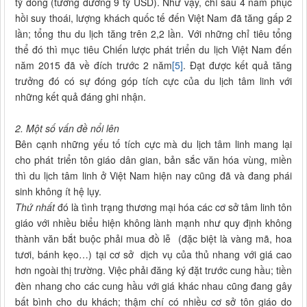
tỷ đồng (tương đương 9 tỷ USD). Như vậy, chỉ sau 4 năm phục
hồi suy thoái, lượng khách quốc tế đến Việt Nam đã tăng gấp 2
lần; tổng thu du lịch tăng trên 2,2 lần. Với những chỉ tiêu tổng
thể đó thì mục tiêu Chiến lược phát triển du lịch Việt Nam đến
năm 2015 đã về đích trước 2 năm
[5]
. Đạt được kết quả tăng
trưởng đó có sự đóng góp tích cực của du lịch tâm linh với
những kết quả đáng ghi nhận.
2. Một số vấn đề nổi lên
Bên cạnh những yếu tố tích cực mà du lịch tâm linh mang lại
cho phát triển tôn giáo dân gian, bản sắc văn hóa vùng, miền
thì du lịch tâm linh ở Việt Nam hiện nay cũng đã và đang phái
sinh không ít hệ lụy.
Thứ nhất
đó là tình trạng thương mại hóa các cơ sở tâm linh tôn
giáo với nhiều biểu hiện không lành mạnh như quy định không
thành văn bắt buộc phải mua đồ lễ (đặc biệt là vàng mã, hoa
tươi, bánh kẹo…) tại cơ sở dịch vụ của thủ nhang với giá cao
hơn ngoài thị trường. Việc phải đăng ký đặt trước cung hầu; tiền
đèn nhang cho các cung hầu với giá khác nhau cũng đang gây
bất bình cho du khách; thậm chí có nhiều cơ sở tôn giáo do