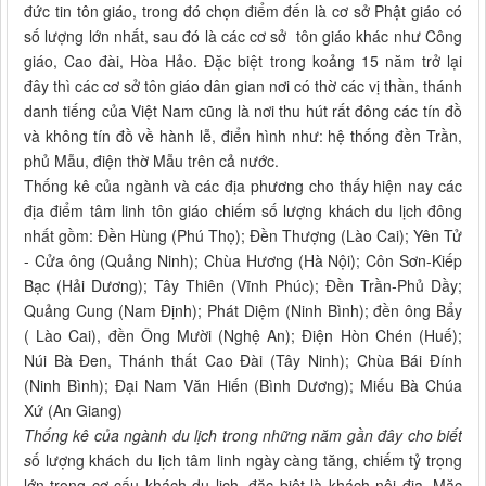
đức tin tôn giáo, trong đó chọn điểm đến là cơ sở Phật giáo có
số lượng lớn nhất, sau đó là các cơ sở tôn giáo khác như Công
giáo, Cao đài, Hòa Hảo. Đặc biệt trong koảng 15 năm trở lại
đây thì các cơ sở tôn giáo dân gian nơi có thờ các vị thần, thánh
danh tiếng của Việt Nam cũng là nơi thu hút rất đông các tín đồ
và không tín đồ về hành lễ, điển hình như: hệ thống đền Trần,
phủ Mẫu, điện thờ Mẫu trên cả nước.
Thống kê của ngành và các địa phương cho thấy hiện nay các
địa điểm tâm linh tôn giáo chiếm số lượng khách du lịch đông
nhất gồm: Đền Hùng (Phú Thọ); Đền Thượng (Lào Cai); Yên Tử
- Cửa ông (Quảng Ninh); Chùa Hương (Hà Nội); Côn Sơn-Kiếp
Bạc (Hải Dương); Tây Thiên (Vĩnh Phúc); Đền Trần-Phủ Dầy;
Quảng Cung (Nam Định); Phát Diệm (Ninh Bình); đền ông Bẩy
( Lào Cai), đền Ông Mười (Nghệ An); Điện Hòn Chén (Huế);
Núi Bà Đen, Thánh thất Cao Đài (Tây Ninh); Chùa Bái Đính
(Ninh Bình); Đại Nam Văn Hiến (Bình Dương); Miếu Bà Chúa
Xứ (An Giang)
Thống kê của ngành du lịch trong những năm gần đây cho biết
s
ố lượng khách du lịch tâm linh ngày càng tăng, chiếm tỷ trọng
lớn trong cơ cấu khách du lịch, đặc biệt là khách nội địa. Mặc