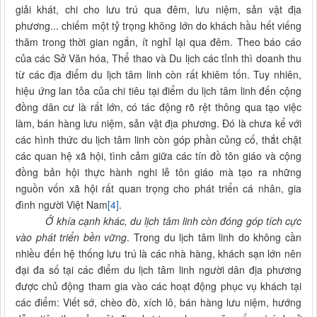
giải khát, chi cho lưu trú qua đêm, lưu niệm, sản vật địa
phương... chiếm một tỷ trọng không lớn do khách hầu hết viếng
thăm trong thời gian ngắn, ít nghỉ lại qua đêm. Theo báo cáo
của các Sở Văn hóa, Thể thao và Du lịch các tỉnh thì doanh thu
từ các địa điểm du lịch tâm linh còn rất khiêm tốn. Tuy nhiên,
hiệu ứng lan tỏa của chi tiêu tại điểm du lịch tâm linh đến cộng
đồng dân cư là rất lớn, có tác động rõ rệt thông qua tạo việc
làm, bán hàng lưu niệm, sản vật địa phương. Đó là chưa kể với
các hình thức du lịch tâm linh còn góp phần củng cố, thắt chặt
các quan hệ xã hội, tình cảm giữa các tín đồ tôn giáo và cộng
đồng bản hội thực hành nghi lễ tôn giáo mà tạo ra những
nguồn vốn xã hội rất quan trọng cho phát triển cá nhân, gia
đình người Việt Nam
[4]
.
Ở khía cạnh khác, du lịch tâm linh còn đóng góp tích cực
vào phát triển bền vững
. Trong du lịch tâm linh do không cần
nhiều đến hệ thống lưu trú là các nhà hàng, khách sạn lớn nên
đại đa số tại các điểm du lịch tâm linh người dân địa phương
được chủ động tham gia vào các hoạt động phục vụ khách tại
các điểm: Viết sớ, chèo đò, xích lô, bán hàng lưu niệm, hướng