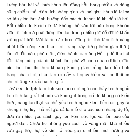
lượng bản hội về thực hành lên đồng hầu bóng nhiều và đông
cũng chiếm mất diện tích không gian và thời gian hành lễ tại cơ
sở tôn giáo làm ảnh hưởng đến các du khách lẻ khi đến lễ bái.
Rất nhiều du khách lẻ đã không thể vào tới bên trong khuôn
viên di tích mà phải đứng liên tục trong nhiều giờ để đội lễ khấn
vái ngoài trời. Mặt khác các hoạt động du lịch tâm linh càng
phát triển cũng kéo theo tình trạng xây dựng thêm gian thờ (
lầu cô, lầu cậu, phủ mẫu, điện thánh, ban ông Hổ…) để thu hút
tiền dâng cúng của du khách làm phá vỡ cảnh quan di tích, đặc
biệt làm làm thu hẹp khoảng không gian trống dẫn đến tình
trạng chật chội, chen lấn xô đẩy rất nguy hiểm và tạo thời cơ
cho những kẻ xấu hành nghề.
Thứ hai
: du lịch tâm linh kéo theo đội ngũ các thầy hành nghề
tâm linh tăng rất nhanh và không ít trong số đó không có kiến
thức, năng lực thật sự chủ yếu hành nghề kiếm tiền nên gây ra
không ít hệ lụy: thả nổi giá cả làm lễ cho các con nhang đệ tử,
đưa ra nhiều yêu sách gây tốn kém sức lực và tiền bạc của
người dân. Chưa kể những yêu sách về vàng mã khá nhiều
vừa gây thiệt hại về kinh tế, vừa gây ô nhiễm môi trường và