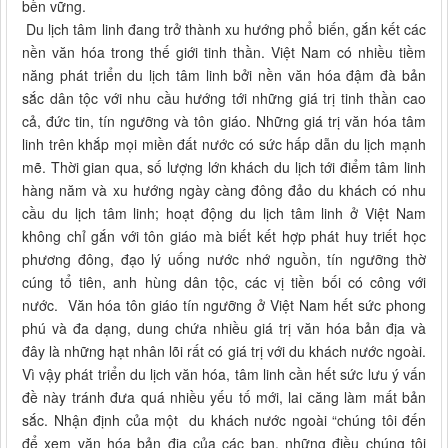
bền vững.
Du lịch tâm linh đang trở thành xu hướng phổ biến, gắn kết các
nền văn hóa trong thế giới tinh thần. Việt Nam có nhiều tiềm
năng phát triển du lịch tâm linh bởi nền văn hóa đậm đà bản
sắc dân tộc với nhu cầu hướng tới những giá trị tinh thần cao
cả, đức tin, tín ngưỡng và tôn giáo. Những giá trị văn hóa tâm
linh trên khắp mọi miền đất nước có sức hấp dẫn du lịch mạnh
mẽ. Thời gian qua, số lượng lớn khách du lịch tới điểm tâm linh
hàng năm và xu hướng ngày càng đông đảo du khách có nhu
cầu du lịch tâm linh; hoạt động du lịch tâm linh ở Việt Nam
không chỉ gắn với tôn giáo mà biết kết hợp phát huy triết học
phương đông, đạo lý uống nước nhớ nguồn, tín ngưỡng thờ
cúng tổ tiên, anh hùng dân tộc, các vị tiền bối có công với
nước. Văn hóa tôn giáo tín ngưỡng ở Việt Nam hết sức phong
phú và đa dạng, dung chứa nhiều giá trị văn hóa bản địa và
đây là những hạt nhân lõi rất có giá trị với du khách nước ngoài.
Vì vậy phát triển du lịch văn hóa, tâm linh cần hết sức lưu ý vấn
đề này tránh đưa quá nhiều yếu tố mới, lai căng làm mất bản
sắc. Nhận định của một du khách nước ngoài “chúng tôi đến
để xem văn hóa bản địa của các bạn, những điều chúng tôi