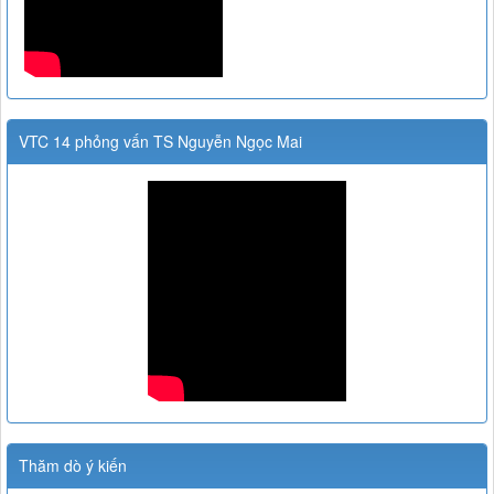
VTC 14 phỏng vấn TS Nguyễn Ngọc Mai
Thăm dò ý kiến