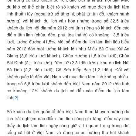
dù khó có thể phân biệt rõ số khách với mục đích du lịch tâm
linh thuần túy (ngoại trừ số tăng ni, phật tử, tín đồ, khách hành
hương) với khách du lịch văn hóa nhưng trong số 32,5 triệu
khách du lịch nội địa năm 2012 chỉ tính riêng số khách đến các
điểm tâm linh (chùa, đền, phủ, tòa thánh) có khoảng 13,5 triệu
lượt, tương đương 41,5%. Một số điểm du lịch tâm linh tiêu biểu
năm 2012 đón một lượng khách lớn như Miếu Bà Chúa Xứ An
Giang (3,6 triệu lượt khách), Chùa Hương (1,5 triệu lượt); Chùa
Bái Đính (2,1 triệu lượt), Yên Tử (2,3 triệu lượt), khu du lịch Núi
Bà Đen (2,2 triệu lượt); Cô Sơn Kiếp Bạc (1,2 triệu). Đối với
khách quốc tế đến Việt Nam với mục đích tâm linh không nhiều,
trong số 6,8 triệu lượt khách đến Việt Nam năm 2012 ước tính
có khoảng 12% khách du lịch có đến các điểm du lịch tâm
linh
[2]
.
Số khách du lịch quốc tế đến Việt Nam theo khuynh hướng du
lịch trải nghiệm các điểm tâm linh cũng gia tăng, điều này cho
thấy du lịch tâm linh ngày càng giữ vị trí quan trọng trong đời
sống xã hội ở Việt Nam và đang có xu hướng thu hút khách