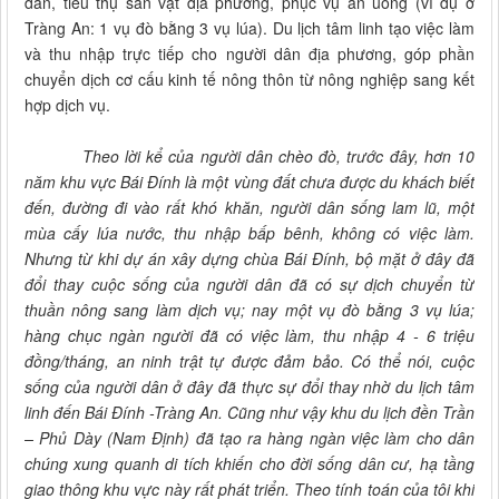
dẫn, tiêu thụ sản vật địa phương, phục vụ ăn uống (ví dụ ở
Tràng An: 1 vụ đò bằng 3 vụ lúa). Du lịch tâm linh tạo việc làm
và thu nhập trực tiếp cho người dân địa phương, góp phần
chuyển dịch cơ cấu kinh tế nông thôn từ nông nghiệp sang kết
hợp dịch vụ.
Theo lời kể của người dân chèo đò, trước đây, hơn 10
năm khu vực Bái Đính là một vùng đất chưa được du khách biết
đến, đường đi vào rất khó khăn, người dân sống lam lũ, một
mùa cấy lúa nước, thu nhập bấp bênh, không có việc làm.
Nhưng từ khi dự án xây dựng chùa Bái Đính, bộ mặt ở đây đã
đổi thay cuộc sống của người dân đã có sự dịch chuyển từ
thuần nông sang làm dịch vụ; nay một vụ đò bằng 3 vụ lúa;
hàng chục ngàn người đã có việc làm, thu nhập 4 - 6 triệu
đồng/tháng, an ninh trật tự được đảm bảo. Có thể nói, cuộc
sống của người dân ở đây đã thực sự đổi thay nhờ du lịch tâm
linh đến Bái Đính -Tràng An. Cũng như vậy khu du lịch đền Trần
– Phủ Dày (Nam Định) đã tạo ra hàng ngàn việc làm cho dân
chúng xung quanh di tích khiến cho đời sống dân cư, hạ tầng
giao thông khu vực này rất phát triển. Theo tính toán của tôi khi