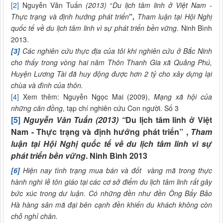
[2]
Nguyễn Văn Tuấn
(2013)
“
Du lịch tâm linh ở Việt Nam -
Thực trạng và định hướng phát triển
”,
Tham luận tại Hội Nghị
quốc tế về du lịch tâm linh vì sự phát triển bền vững
. Ninh Bình
2013.
[3]
Các nghiên cứu thực địa của tôi khi nghiên cứu ở Bắc Ninh
cho thấy trong vòng hai năm Thôn Thanh Gia xã Quảng Phú,
Huyện Lương Tài đã huy động được hơn 2 tỷ cho xây dựng lại
chùa và đình của thôn.
[4]
Xem thêm: Nguyễn Ngọc Mai (2009),
Mạng xã hội của
những căn đồng,
tạp chí nghiên cứu Con người. Số 3
[5]
Nguyễn Văn Tuấn (2013) “
Du lịch tâm linh ở Việt
Nam - Thực trạng và định hướng phát triển” ,
Tham
luận tại Hội Nghị quốc tế về du lịch tâm linh vì sự
phát triển bền vững
. Ninh Bình 2013
[6]
Hiện nay tình trạng mua bán và đốt vàng mã trong thực
hành nghi lễ tôn giáo tại các cơ sở điểm du lịch tâm linh rất gây
bức xúc trong dư luận. Có những đền như đền Ông Bẩy Bảo
Hà hàng sân mã đại bên cạnh đền khiến du khách không còn
chỗ nghỉ chân.