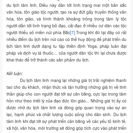
du lịch tâm linh. Điều này dân tới tình trạng mai một bản sắc
văn hóa, tôn giáo tộc người, tạo ra sự đứt gẫy truyền thống văn
hóa, tôn giáo, và hình thành khoảng trống trong tâm lý tộc
người dẫn tới tình trạng bỏ đạo, cải đạo ở nhiều cư dân các tộc
người thiểu số miền núi phía Bắc
[7]
.Trong khi đó tại đây có rất
nhiều điểm du lịch trên núi cao có thể huy động để phát triển du
lịch tâm linh dưới dạng tu tập thiền định Yoga, pháp luân đại
pháp và dịch vụ lá thuốc… của người dân tộc thì lại chưa được
khai thác để trở thành các sản phẩm du lịch.
Kết luận:
Du lịch tâm linh mang lại những giá trị trải nghiệm thanh
tao cho du khách, nhận thức và tận hưởng những giá trị về tinh
thần giúp cho con người đạt tới sự cân bằng, cực lạc trong tâm
hồn như theo triết lý của đạo đức tôn giáo... Những giá trị ấy có
được nhờ du lịch tâm linh và đóng góp quan trọng vào sự an
lạc, hạnh phúc và chất lượng cuộc sống cho dân sinh. Du lịch
tâm linh khi đạt tới sự phát triển cân bằng về các yếu tố kinh tế,
xã hội, văn hóa, môi trường sẽ đóng góp tích cực vào phát triển