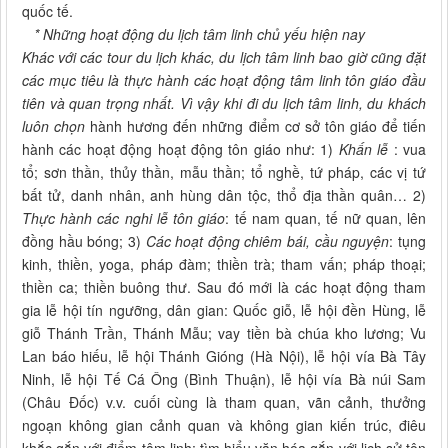
quốc tế.
* Những hoạt động du lịch tâm linh chủ yếu hiện nay
Khác với các tour du lịch khác, du lịch tâm linh bao giờ cũng đặt
các mục tiêu là thực hành các hoạt động tâm linh tôn giáo đầu
tiên và quan trọng nhất. Vì vậy khi đi du lịch tâm linh, du khách
luôn chọn
hành hương đến những điểm cơ sở tôn giáo để tiến
hành các hoạt động hoạt động tôn giáo như: 1)
Khấn lễ
: vua
tổ; sơn thần, thủy thần, mẫu thần; tổ nghề, tứ pháp, các vị tứ
bất tử, danh nhân, anh hùng dân tộc, thổ địa thần quân… 2)
Thực hành các nghi lễ tôn giáo
: tế nam quan, tế nữ quan, lên
đồng hầu bóng; 3)
Các hoạt động chiêm bái, cầu nguyện
: tụng
kinh, thiền, yoga, pháp đàm; thiền trà; tham vấn; pháp thoại;
thiền ca; thiền buông thư. Sau đó mới là các hoạt động tham
gia lễ hội tín ngưỡng, dân gian: Quốc giỗ, lễ hội đền Hùng, lễ
giỗ Thánh Trần, Thánh Mẫu; vay tiền bà chúa kho lương; Vu
Lan báo hiếu, lễ hội Thánh Gióng (Hà Nội), lễ hội vía Bà Tây
Ninh, lễ hội Tế Cá Ông (Bình Thuận), lễ hội vía Bà núi Sam
(Châu Đốc) v.v. cuối cùng là tham quan, vãn cảnh, thưởng
ngoạn không gian cảnh quan và không gian kiến trúc, điêu