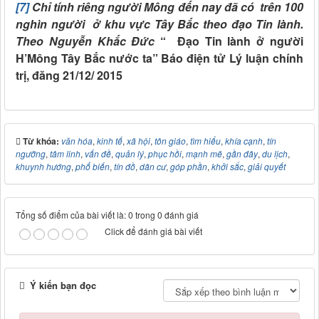
[7]
Chỉ tính riêng người Mông đến nay đã có trên 100
nghìn người ở khu vực Tây Bắc theo đạo Tin lành.
Theo
Nguyễn Khắc Đức
“
Đạo Tin lành ở người
H’Mông Tây Bắc nước ta” Báo điện tử Lý luận chính
trị, đăng 21/12/ 2015
Từ khóa:
văn hóa
,
kinh tế
,
xã hội
,
tôn giáo
,
tìm hiểu
,
khía cạnh
,
tín
ngưỡng
,
tâm linh
,
vấn đề
,
quản lý
,
phục hồi
,
mạnh mẽ
,
gần đây
,
du lịch
,
khuynh hướng
,
phổ biến
,
tín đồ
,
dân cư
,
góp phần
,
khởi sắc
,
giải quyết
Tổng số điểm của bài viết là: 0 trong 0 đánh giá
Click để đánh giá bài viết
Ý kiến bạn đọc