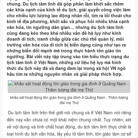
chung. Du lịch tâm linh đã góp phần làm khởi sắc thêm
các khía cạnh của kinh tế du lịch, giải quyết công việc làm
cho nhiều lực lượng lao động nhàn rỗi, tìm ra lối thoát cho
kinh tế địa phương, khởi sắc và phục hồi nhiều khía cạnh
văn hóa, tín ngưỡng dân gian… nhưng du lịch tâm linh
cũng đang kéo theo khá nhiều vấn đề hệ lụy như kinh
doanh di tích, tranh chấp giữa các chủ thể quản lý, môi
trường văn hóa của di tích bị biến dạng cũng như tạo ra
những biến đổi mạnh mẽ trong thực hành tôn giáo tín
ngưỡng. Bài viết này tập trung vào tìm hiểu thực trạng du
lịch tâm linh ở Việt Nam, những cứ liệu hệ lụy mà hình
thức du lịch này đã và đang đem lại trong xã hội VN ngõ
hầu tìm ra những nguyên nhân và giải pháp thích hợp.
khảo sát hoạt động tôn giáo trong gia đình ở Quảng Nam - Thăm tượng
đài mẹ Thứ
Du lịch tâm linh trên thế giới nói chung và ở Việt Nam nói riêng
đến nay vẫn chưa có một khái niệm chung nhất. Tuy nhiên, xét
về nội dung và tính chất hoạt động, du lịch tâm linh thực chất là
loại hình du lịch văn hóa, lấy yếu tố tâm linh, tôn giáo làm cơ sở