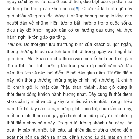
nguy cơ cháy nổ rất cao ở các di tích, đặc biệt các địa điểm cơ
sở tôn giáo trong các khu dân cư
[6]
. Chưa kể khi đội ngũ này
quá nhiều cũng reo rắc không ít những hoang mang lo lắng cho
người dân về những hiện tượng bất thường trong cuộc sống,
điều này dễ khiến người dân có xu hướng cầu cúng và thực
hành nghi lễ tôn giáo gia tăng.
Thứ ba:
Do thời gian lưu trú trung bình của khách du lịch ngắn,
thông thường khách du lịch tâm linh đi trong ngày và ít nghỉ lại
qua đêm. Mặt khác do phụ thuộc vào mùa lễ hội nên thời gian
đi du lịch tâm linh thường tập trung vào dịp cuối năm và đầu
năm âm lịch và các thời điểm lễ hội dân gian năm. Từ đặc điểm
này nên thông thường những ngày chính hội (thường là chính
lễ, chính giỗ, kị nhật của Phật, thần, thánh…bao giờ cũng là
thời điểm đông khách hành hương nhất. Đây cũng là thời điểm
khó quản lý nhất và cũng xảy ra nhiều vấn đề nhất. Trong nhiều
năm trở lại đây các tệ nạn cướp giật, móc túi, chen lấn xô đẩy,
mất an ninh, thậm chí gây gổ đánh nhau cũng xảy ra tại những
thời điểm nhạy cảm này. Do quá tải lượng khách nên công tác
quản lý gặp rất nhiều bất cập, tại nhiều địa phương không kiểm
soát nổi nên đã diễn ra nhiều cảnh tượng ẩu đả mất an ninh