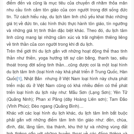
điểm đến và cũng là mục tiêu của chuyến đi nhằm thỏa mãn
nhu cầu tình cảm tôn giáo của con người trong đời sống đức
tin. Từ cách hiểu này, du lịch tâm linh chủ yếu khai thác những
giá trị về đức tin, các hình thức thực hành tôn giáo, tín ngưỡng
và những giá trị tinh thần đặc biệt khác. Theo đó, du lịch tâm
linh cũng mang lại những cảm xúc và trải nghiệm thiêng liêng
về tinh thần của con người trong khi đi du lịch.
Trên thế giới thì du lịch gắn với những hoạt động thể thao tinh
thần như thiền, yoga hướng tới sự cân bằng, thanh tao, siêu
thoát trong đời sống tinh thần…cũng được coi là một loại hình
du lịch tâm linh (loại hình này khá phát triển ở Trung Quốc, Hàn
Quốc
[1]
, Nhật Bản nhưng ở Việt Nam loại hình này chưa phát
triển mặc dù ở Việt Nam cũng có khá nhiều điểm có thể phát
triển loại hình du lịch này như: Mẫu Sơn (Lạng Sơn); Yên Tử
(Quảng Ninh); Phan xi Păng (dãy Hoàng Liên sơn); Tam Đảo
(Vĩnh Phúc); Đèo ngang (Quảng Bình)…
Khác với các loại hình du lịch khác, du lịch tâm linh bắt buộc
phải gắn với những điểm tâm linh tôn giáo như: đền, chùa,
đình, đài, lăng tẩm, tòa thánh, khu thờ tự và những vùng đất
linh thiêng gắn với những huyền thoại về các đấng thiêng và