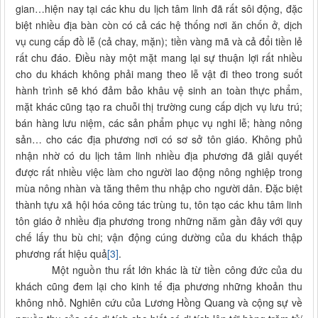
gian…hiện nay tại các khu du lịch tâm linh đã rất sôi động, đặc
biệt nhiều địa bàn còn có cả các hệ thống nơi ăn chốn ở, dịch
vụ cung cấp đồ lễ (cả chay, mặn); tiền vàng mã và cả đổi tiền lẻ
rất chu đáo. Điều này một mặt mang lại sự thuận lợi rất nhiều
cho du khách không phải mang theo lễ vật đi theo trong suốt
hành trình sẽ khó đảm bảo khâu vệ sinh an toàn thực phẩm,
mặt khác cũng tạo ra chuỗi thị trường cung cấp dịch vụ lưu trú;
bán hàng lưu niệm, các sản phẩm phục vụ nghi lễ; hàng nông
sản… cho các địa phương nơi có sơ sở tôn giáo. Không phủ
nhận nhờ có du lịch tâm linh nhiều địa phương đã giải quyết
được rất nhiều việc làm cho người lao động nông nghiệp trong
mùa nông nhàn và tăng thêm thu nhập cho người dân. Đặc biệt
thành tựu xã hội hóa công tác trùng tu, tôn tạo các khu tâm linh
tôn giáo ở nhiều địa phương trong những năm gần đây với quy
chế lấy thu bù chi; vận động cúng dường của du khách thập
phương rất hiệu quả
[3]
.
Một nguồn thu rất lớn khác là từ tiền công đức của du
khách cũng đem lại cho kinh tế địa phương những khoản thu
không nhỏ. Nghiên cứu của Lương Hồng Quang và cộng sự về