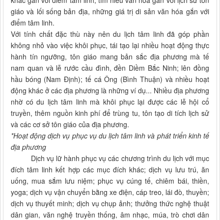
khắc gắn với điểm tâm linh; tìm hiểu văn hóa gắn với lịch sử tôn
giáo và lối sống bản địa, những giá trị di sản văn hóa gắn với
điểm tâm linh.
Với tính chất đặc thù này nên du lịch tâm linh đã góp phần
không nhỏ vào việc khôi phục, tái tạo lại nhiều hoạt động thực
hành tín ngưỡng, tôn giáo mang bản sắc địa phương mà tế
nam quan và lễ rước cầu đình, đền Diềm Bắc Ninh; lên đồng
hầu bóng (Nam Định); tế cá Ông (Bình Thuận) và nhiều hoạt
động khác ở các địa phương là những ví dụ... Nhiều địa phương
nhờ có du lịch tâm linh mà khôi phục lại được các lễ hội cổ
truyền, thêm nguồn kinh phí để trùng tu, tôn tạo di tích lịch sử
và các cơ sở tôn giáo của địa phương.
*Hoạt động d
ịch vụ phục vụ du lịch tâm linh và phát triển kinh tế
địa phương
Dịch vụ lữ hành phục vụ các chương trình du lịch với mục
đích tâm linh kết hợp các mục đích khác; dịch vụ lưu trú, ăn
uống, mua sắm lưu niệm; phục vụ cúng tế, chiêm bái, thiền,
yoga; dịch vụ vận chuyển bằng xe điện, cáp treo, lái đò, thuyền;
dịch vụ thuyết minh; dịch vụ chụp ảnh; thưởng thức nghệ thuật
dân gian, văn nghệ truyền thống, âm nhạc, múa, trò chơi dân