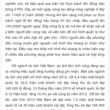
nghiên cứu về hiệu quả của bản hội thực hành lên đồng hầu
bóng ở Phủ Dày cứ một ngày công lao động nông nghiệp ở đây
chỉ 11000 đ (năm 2009) nhưng khi làm vàng mã phục vụ thực
hành nghi lễ lên đồng hầu bóng thì thu nhập đầu người lên
100.000đ/ người/ ngày. Đây cũng là lý do mà khi về khảo sát về
ý kiến người dân vùng này về việc nên để mô hình quản lý như
thế nào thì phù hợp thì gần như 100% người dân địa phương
đều mong muốn giữ nguyên mô hình thủ nhang tư nhân như
hiện tại. Điều này cho thấy mô hình thủ nhang tư nhân hiện nay
ở nhiều địa phương đang phát huy được hiệu quả và hợp lòng
dân.
Với ngành du lịch Việt Nam, du lịch tâm linh cũng đang tạo
ra những hiệu suất tăng trưởng đáng ghi nhận. Báo cáo ngành
du lịch cho biết chỉ tính riêng
n
ăm 2012, với 6,8 triệu lượt khách
quốc tế, 32,5 triệu lượt khách nội địa, tổng thu du lịch đạt
160.000 tỷ đồng. 10 tháng đầu năm 2013 số khách quốc tế đạt
6,12 triệu lượt, tăng 10,4% so với cùng kỳ năm 2012. Với tốc độ
đó, ước tính 2013 Việt Nam sẽ đạt mốc 7,4 triệu lượt khách
quốc tế và 35 triệu lượt khách nội địa, tổng thu sẽ đạt 195.000