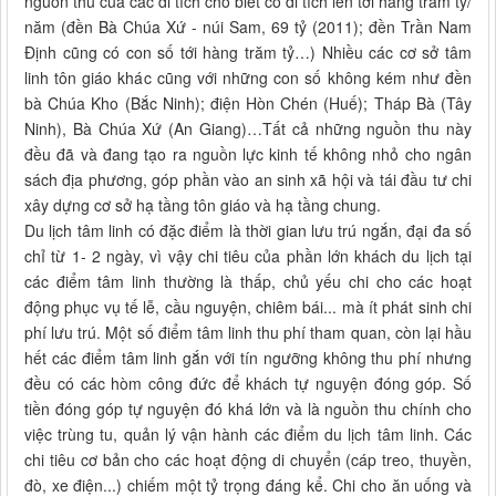
nguồn thu của các di tích cho biết có di tích lên tới hàng trăm tỷ/
năm (đền Bà Chúa Xứ - núi Sam, 69 tỷ (2011); đền Trần Nam
Định cũng có con số tới hàng trăm tỷ…) Nhiều các cơ sở tâm
linh tôn giáo khác cũng với những con số không kém như đền
bà Chúa Kho (Bắc Ninh); điện Hòn Chén (Huế); Tháp Bà (Tây
Ninh), Bà Chúa Xứ (An Giang)…Tất cả những nguồn thu này
đều đã và đang tạo ra nguồn lực kinh tế không nhỏ cho ngân
sách địa phương, góp phần vào an sinh xã hội và tái đầu tư chi
xây dựng cơ sở hạ tầng tôn giáo và hạ tầng chung.
Du lịch tâm linh có đặc điểm là thời gian lưu trú ngắn, đại đa số
chỉ từ 1- 2 ngày, vì vậy chi tiêu của phần lớn khách du lịch tại
các điểm tâm linh thường là thấp, chủ yếu chi cho các hoạt
động phục vụ tế lễ, cầu nguyện, chiêm bái... mà ít phát sinh chi
phí lưu trú. Một số điểm tâm linh thu phí tham quan, còn lại hầu
hết các điểm tâm linh gắn với tín ngưỡng không thu phí nhưng
đều có các hòm công đức để khách tự nguyện đóng góp. Số
tiền đóng góp tự nguyện đó khá lớn và là nguồn thu chính cho
việc trùng tu, quản lý vận hành các điểm du lịch tâm linh. Các
chi tiêu cơ bản cho các hoạt động di chuyển (cáp treo, thuyền,
đò, xe điện...) chiếm một tỷ trọng đáng kể. Chi cho ăn uống và