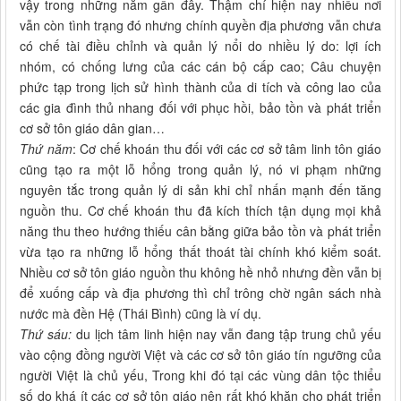
vậy trong những năm gần đây. Thậm chí hiện nay nhiều nơi
vẫn còn tình trạng đó nhưng chính quyền địa phương vẫn chưa
có chế tài điều chỉnh và quản lý nổi do nhiều lý do: lợi ích
nhóm, có chống lưng của các cán bộ cấp cao; Câu chuyện
phức tạp trong lịch sử hình thành của di tích và công lao của
các gia đình thủ nhang đối với phục hồi, bảo tồn và phát triển
cơ sở tôn giáo dân gian…
Thứ năm
: Cơ chế khoán thu đối với các cơ sở tâm linh tôn giáo
cũng tạo ra một lỗ hổng trong quản lý, nó vi phạm những
nguyên tắc trong quản lý di sản khi chỉ nhấn mạnh đến tăng
nguồn thu. Cơ chế khoán thu đã kích thích tận dụng mọi khả
năng thu theo hướng thiếu cân bằng giữa bảo tồn và phát triển
vừa tạo ra những lỗ hổng thất thoát tài chính khó kiểm soát.
Nhiều cơ sở tôn giáo nguồn thu không hề nhỏ nhưng đền vẫn bị
để xuống cấp và địa phương thì chỉ trông chờ ngân sách nhà
nước mà đền Hệ (Thái Bình) cũng là ví dụ.
Thứ sáu:
du lịch tâm linh hiện nay vẫn đang tập trung chủ yếu
vào cộng đồng người Việt và các cơ sở tôn giáo tín ngưỡng của
người Việt là chủ yếu, Trong khi đó tại các vùng dân tộc thiểu
số do khá ít các cơ sở tôn giáo nên rất khó khăn cho phát triển