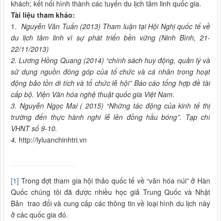
khách; kết nối hình thành các tuyến du lịch tâm linh quốc gia.
Tài liệu tham khảo:
1.
Nguyễn Văn Tuấn (2013) Tham luận tại Hội Nghị quốc tế về
du lịch tâm linh vì sự phát triển bền vững (Ninh Bình, 21-
22/11/2013)
2. Lương Hồng Quang (2014) “chính sách huy động, quản lý và
sử dụng nguồn đóng góp của tổ chức và cá nhân trong hoạt
động bảo tồn di tích và tổ chức lễ hội” Báo cáo tổng hợp đề tài
cấp bộ. Viện Văn hóa nghệ thuật quốc gia Việt Nam.
3. Nguyễn Ngọc Mai ( 2015) “Những tác động của kinh tế thị
trường đến thực hành nghi lễ lên đồng hầu bóng”. Tạp chí
VHNT số 9-10.
4.
http://lyluanchinhtri.vn
[1]
Trong đợt tham gia hội thảo quốc tế về “văn hóa núi” ở Hàn
Quốc chúng tôi đã được nhiều học giả Trung Quốc và Nhật
Bản trao đổi và cung cấp các thông tin về loại hình du lịch này
ở các quốc gia đó.