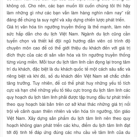
không có. Cho nên, các bạn muốn lôi cuốn chúng tôi thì hãy
làm những gì như các bạn vẫn làm hàng nghìn năm nay” rất
đáng để chúng ta suy nghĩ và xây dựng chiến lược phát triển.
Giá trị văn hóa tín ngưỡng truyền thống là thế mạnh, làm nên
sức hấp dẫn cho du lịch Việt Nam. Ngành du lịch cũng cần
tuyển chọn và thiết kế đội ngũ hướng dẫn viên có trình độ
chuyên môn cao để có thể giới thiệu du khách đến với giá trị
đích thực của các di sản văn hóa và tín ngưỡng truyền thống
từng vùng miền. Mỗi tour du lịch tâm linh cần đọng lại trong tâm
trí du khách, đặc biệt là du khách quốc tế một cách sâu sắc và
riêng biệt và khi đó, số du khách đến Việt Nam sẽ chắc chắn
tăng trưởng. Tuy nhiên, để có thể phát huy những yếu tố tích
cực và hạn chế những yếu tố tiêu cực trong du lịch tâm linh các
quy hoạch du lịch tâm linh phải được tập trung đầu tư phát triển
theo quy hoạch bài bản trên cơ sở khai thác những giá trị nổi
trội về cảnh quan thiên nhiên và văn hóa tín ngưỡng, tôn giáo
Việt Nam. Xây dựng sản phẩm du lịch tâm linh nên theo quy
hoạch không gian phát triển các khu, điểm du lịch tâm linh đạt
tới độ tinh tế đáp ứng đúng các nhu cầu về tâm linh của du