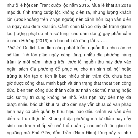
như ở lễ hội đền Trần: cướp lộc năm 2015. Mùa lễ khai ấn 2016
mặc dù tình trạng cướp lộc không diễn ra, nhưng lượng khách
lớn (ước khoảng trên 7 vạn người) nên cảnh hỗn loạn vẫn diễn
ra ngay sau đêm khai ấn. Cảnh chen lấn xô đẩy để tranh giành
lộc (tượng phật do nhà sư tung cho đám đông) gây phản cảm
ở chùa Hương (2016) mà báo chí đã đăng tải .v.v…
Thứ tư
: Du lịch tâm linh càng phát triển, nguồn thu cho các cơ
sở tâm linh tôn giáo ngày càng tăng, nhiều địa phương hàng
trăm tỷ mỗi năm, nhưng trên thực tế nguồn thu này đưa vào
ngân sách địa phương để phục vụ cho an sinh xã hội hoặc
trùng tu tôn tạo di tích là bao nhiêu phần trăm đều chưa bao
giờ được công khai, minh bạch và tình trạng thất thoát tiền công
đức, biến tiền công đức thành của tư nhân các thủ nhang hoặc
các sư trụ trì cũng không hề nhỏ. Vấn nạn này đến nay đã
được nhiều báo chí khui ra, cho đến nay vẫn chưa có văn pháp
lệnh hay cơ chế quản lý hữu hiệu nào điều chỉnh và vẫn diễn
diễn ra trên thực tế. Không ít địa phương mà từ điểm này nảy
sinh các tranh chấp về chủ thể quản lý các cơ sở tôn giáo tín
ngưỡng mà Phủ Giày, đền Trần (Nam Định) từng xảy ra như