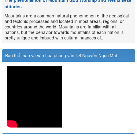
The phenomenon of Mountain God Worship and Vietnamese
atitudes
Mountains are a common natural phenomenon of the geological
and tectonic processes and located in most areas, regions, or
countries around the world. Mountains are familiar with all
nations, but the behavior towards mountains of each nation is
pretty unique and imbued with cultural nuances of...
Báo thể thao và văn hóa phỏng vấn TS Nguyễn Ngọc Mai