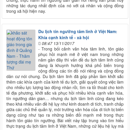
chung, thực hành tín ngưỡng dân gian nói riêng vẫn phát huy
những tác dụng nhất định của nó với cá nhân và cộng đồng
trong xã hội hiện nay.
Du lịch tín ngưỡng tâm linh ở Việt Nam:
Khía cạnh kinh tế - xã hội
08:47 13/11/2017
- Trong bối cảnh văn hóa tâm linh, tôn giáo
phục hồi mạnh mẽ ở việt nam trong những
năm gần đây thì vấn đề du lịch tâm linh cũng
đang là khuynh hướng khá phổ biến trong
cộng đồng các tín đồ nói riêng và cộng đồng
dân cư nói chung. Du lịch tâm linh đã góp phần làm khởi sắc
thêm các khía cạnh của kinh tế du lịch, giải quyết công việc làm
cho nhiều lực lượng lao động nhàn rỗi, tìm ra lối thoát cho kinh
tế địa phương, khởi sắc và phục hồi nhiều khía cạnh văn hóa,
tín ngưỡng dân gian… nhưng du lịch tâm linh cũng đang kéo
theo khá nhiều vấn đề hệ lụy như kinh doanh di tích, tranh chấp
giữa các chủ thể quản lý, môi trường văn hóa của di tích bị biến
dạng cũng như tạo ra những biến đổi mạnh mẽ trong thực
hành tôn giáo tín ngưỡng. Bài viết này tập trung vào tìm hiểu
thực trạng du lịch tâm linh ở Việt Nam, những cứ liệu hệ lụy mà