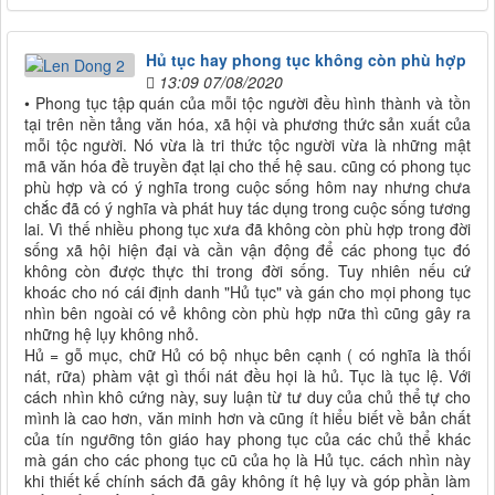
Hủ tục hay phong tục không còn phù hợp
13:09 07/08/2020
• Phong tục tập quán của mỗi tộc người đều hình thành và tồn
tại trên nền tảng văn hóa, xã hội và phương thức sản xuất của
mỗi tộc người. Nó vừa là tri thức tộc người vừa là những mật
mã văn hóa đề truyền đạt lại cho thế hệ sau. cũng có phong tục
phù hợp và có ý nghĩa trong cuộc sống hôm nay nhưng chưa
chắc đã có ý nghĩa và phát huy tác dụng trong cuộc sống tương
lai. Vì thế nhiều phong tục xưa đã không còn phù hợp trong đời
sống xã hội hiện đại và cần vận động để các phong tục đó
không còn được thực thi trong đời sống. Tuy nhiên nếu cứ
khoác cho nó cái định danh "Hủ tục" và gán cho mọi phong tục
nhìn bên ngoài có vẻ không còn phù hợp nữa thì cũng gây ra
những hệ lụy không nhỏ.
Hủ = gỗ mục, chữ Hủ có bộ nhục bên cạnh ( có nghĩa là thối
nát, rữa) phàm vật gì thối nát đều họi là hủ. Tục là tục lệ. Với
cách nhìn khô cứng này, suy luận từ tư duy của chủ thể tự cho
mình là cao hơn, văn minh hơn và cũng ít hiểu biết về bản chất
của tín ngưỡng tôn giáo hay phong tục của các chủ thể khác
mà gán cho các phong tục cũ của họ là Hủ tục. cách nhìn này
khi thiết kế chính sách đã gây không ít hệ lụy và góp phần làm