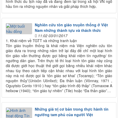
hình thức du lịch này đã và đang đem lại trong xã hội VN ngõ
hầu tìm ra những nguyên nhân và giải pháp thích hợp.
Nghiên cứu tôn giáo truyền thống ở Việt
Nam những thành tựu và thách thức
11:02 03/01/2017
1. Khái niệm về TGTT và những tranh luận
Tôn giáo truyền thống là khái niệm mà Viện nghiên cứu tôn
giáo đưa ra trong những năm trở lại đây để chỉ một loại hình
tôn giáo vẫn thường được gọi bằng khái niệm tín ngưỡng/ tín
ngưỡng dân gian. Trên thực tế thì loại hình tôn giáo này cũng
đã được giới học thuật thế giới gọi bằng nhiều khái niệm khác
nhau tùy theo cách tiếp cận khác nhau với loại hình tôn giáo
này mà nó được gọi là ‘tôn giáo sơ khai’ (Tocarep); “Tôn giáo
nguyên thủy”(Unixôn Uônlixơ); Đa thần luận (Vônnay, 1971 ,
Oguytsto Conto 1910 ) hay “tôn giáo trình độ thấp” (Tomaxow A
helixow (1940); “tôn giáo tự nhiên” (Tile) hoặc “Đa thần giáo”…
Những giá trị cơ bản trong thực hành tín
ngưỡng tam phủ của người Việt