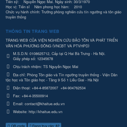
Tiến sỹ: Nguyễn Ngọc Mai. Ngày sinh: 30/3/1970
Học vị: Tiến sĩ Năm phong học hàm: 2010
Chức vụ hành chính: Trưởng phòng nghiên cứu tín ngưỡng và tôn giáo
truyền thống
THÔNG TIN TRANG WEB
TRANG WEB CỦA VIỆN NGHIÊN CỨU BẢO TỒN VÀ PHÁT TRIỂN
(
)
VĂN HÓA PHƯƠNG ĐÔNG
VNCBT VA PTVHPD
M.S.D.N: 0108625712, Cấp tại Q Hai Bà Trưng - Hà Nội.
Giấy phép số: 12345678
Chịu trách nhiệm:
TS Nguyễn Ngọc Mai
Địa chỉ:
Phòng Tôn giáo và Tín ngưỡng truyền thống - Viện Dân
tộc học và Tôn giáo học - Tầng 9 Số 1 Liễu Giai - Hà Nội
Điện thoại:
+84-4-85872007
+84-904762534
Fax:
+84-4-35500914
Email:
contact@khaitue.edu.vn
Website:
http://khaitue.edu.vn
QR-code
Đang truy cập: 82