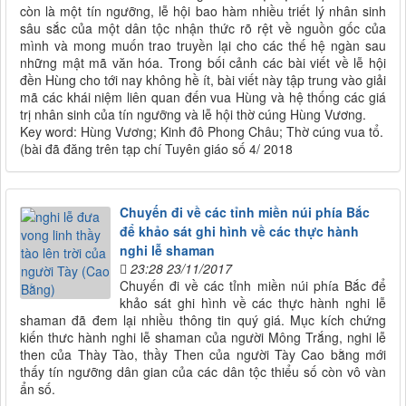
còn là một tín ngưỡng, lễ hội bao hàm nhiều triết lý nhân sinh
sâu sắc của một dân tộc nhận thức rõ rệt về nguồn gốc của
mình và mong muốn trao truyền lại cho các thế hệ ngàn sau
những mật mã văn hóa. Trong bối cảnh các bài viết về lễ hội
đền Hùng cho tới nay không hề ít, bài viết này tập trung vào giải
mã các khái niệm liên quan đến vua Hùng và hệ thống các giá
trị nhân sinh của tín ngưỡng và lễ hội thờ cúng Hùng Vương.
Key word: Hùng Vương; Kinh đô Phong Châu; Thờ cúng vua tổ.
(bài đã đăng trên tạp chí Tuyên giáo số 4/ 2018
Chuyến đi về các tỉnh miền núi phía Bắc
để khảo sát ghi hình về các thực hành
nghi lễ shaman
23:28 23/11/2017
Chuyến đi về các tỉnh miền núi phía Bắc để
khảo sát ghi hình về các thực hành nghi lễ
shaman đã đem lại nhiều thông tin quý giá. Mục kích chứng
kiến thưc hành nghi lễ shaman của người Mông Trắng, nghi lễ
then của Thày Tào, thầy Then của người Tày Cao bằng mới
thấy tín ngưỡng dân gian của các dân tộc thiểu số còn vô vàn
ẩn số.