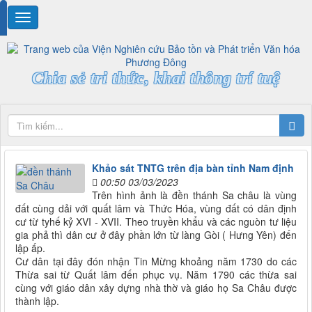
Chia sẻ tri thức, khai thông trí tuệ
Khảo sát TNTG trên địa bàn tỉnh Nam định
00:50 03/03/2023
Trên hình ảnh là đền thánh Sa châu là vùng
đất cùng dải với quất lâm và Thức Hóa, vùng đất có dân định
cư từ tyhế kỷ XVI - XVII. Theo truyền khẩu và các nguòn tư liệu
gia phả thì dân cư ở đây phần lớn từ làng Gòi ( Hưng Yên) đến
lập ấp.
Cư dân tại đây đón nhận Tin Mừng khoảng năm 1730 do các
Thừa sai từ Quất lâm đến phục vụ. Năm 1790 các thừa sai
cùng với giáo dân xây dựng nhà thờ và giáo họ Sa Châu được
thành lập.