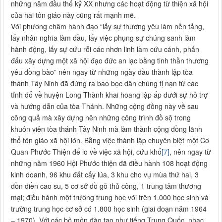
những năm đầu thế kỷ XX nhưng các hoạt động từ thiện xã hội
của hai tôn giáo này cũng rất mạnh mẽ.
Với phương châm hành đạo “lấy sự thương yêu làm nền tảng,
lấy nhân nghĩa làm đầu, lấy việc phụng sự chúng sanh làm
hành động, lấy sự cứu rỗi các nhơn linh làm cứu cánh, phấn
đấu xây dựng một xã hội đạo đức an lạc bằng tinh thần thương
yêu đồng bào” nên ngay từ những ngày đầu thành lập tòa
thánh Tây Ninh đã đứng ra bao bọc dân chúng tị nạn từ các
tỉnh đổ về huyện Long Thành khai hoang lập ấp dưới sự hỗ trợ
và hướng dẫn của tòa Thánh. Những cộng đồng này về sau
công quả mà xây dựng nên những công trình đồ sộ trong
khuôn viên tòa thánh Tây Ninh mà làm thành cộng đồng lãnh
thổ tôn giáo xã hội lớn. Bằng việc thành lập chuyên biệt một Cơ
Quan Phước Thiện để lo về việc xã hội, cứu khổ
[7]
, nên ngay từ
những năm 1960 Hội Phước thiện đã điều hành 108 hoạt động
kinh doanh, 96 khu đất cấy lúa, 3 khu cho vụ mùa thứ hai, 3
đồn điền cao su, 5 cơ sở đồ gỗ thủ công, 1 trung tâm thương
mại; điều hành một trường trung học với trên 1.000 học sinh và
trường trung học cơ sở có 1.800 học sinh (giai đoạn năm 1964
– 1970). Với các bộ môn đào tạo như tiếng Trung Quốc, nhạc,