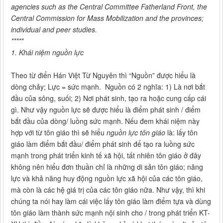
agencies such as
the Central Committee Fatherland Front
, the
Central Commission for Mass Mobilization and the provinces;
individual and peer studies.
*****
1. Khái niệm nguồn lực
Theo từ điển Hán Việt Từ Nguyên thì “Nguồn” được hiểu là
dòng chảy; Lực = sức mạnh. Nguồn có 2 nghĩa: 1) Là nơi bắt
đầu của sông, suối; 2) Nơi phát sinh, tạo ra hoặc cung cấp cái
gì. Như vậy nguồn lực sẽ được hiểu là điểm phát sinh / điểm
bắt đầu của dòng/ luồng sức mạnh. Nếu đem khái niệm này
hợp với từ tôn giáo thì sẽ hiểu
nguồn lực tôn giáo
là: lấy tôn
giáo làm điểm bắt đầu/ điểm phát sinh để tạo ra luồng sức
mạnh trong phát triển kinh tế xã hội, tất nhiên tôn giáo ở đây
không nên hiểu đơn thuần chỉ là những di sản tôn giáo; năng
lực và khả năng huy động nguồn lực xã hội của các tôn giáo,
mà còn là các hệ giá trị của các tôn giáo nữa. Như vậy, thì khi
chúng ta nói hay làm cái việc lấy tôn giáo làm điểm tựa và dùng
tôn giáo làm thành sức mạnh nội sinh cho / trong phát triển KT-