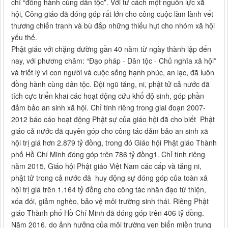
chỉ “đồng hành cùng dân tộc”. Với tư cách một nguồn lực xã
hội, Công giáo đã đóng góp rất lớn cho công cuộc làm lành vết
thương chiến tranh và bù đắp những thiếu hụt cho nhóm xã hội
yếu thế.
Phật giáo với chặng đường gần 40 năm từ ngày thành lập đến
nay, với phương châm: “Đạo pháp - Dân tộc - Chủ nghĩa xã hội”
và triết lý vì con người và cuộc sống hạnh phúc, an lạc, đã luôn
đồng hành cùng dân tộc. Đội ngũ tăng, ni, phật tử cả nước đã
tích cực triển khai các hoạt động cứu khổ độ sinh, góp phần
đảm bảo an sinh xã hội. Chỉ tính riêng trong giai đoạn 2007-
2012 báo cáo hoạt động Phật sự của giáo hội đã cho biết Phật
giáo cả nước đã quyên góp cho công tác đảm bảo an sinh xã
hội trị giá hơn 2.879 tỷ đồng, trong đó Giáo hội Phật giáo Thành
phố Hồ Chí Minh đóng góp trên 786 tỷ đồng1. Chỉ tính riêng
năm 2015, Giáo hội Phật giáo Việt Nam các cấp và tăng ni,
phật tử trong cả nước đã huy động sự đóng góp của toàn xã
hội trị giá trên 1.164 tỷ đồng cho công tác nhân đạo từ thiện,
xóa đói, giảm nghèo, bảo vệ môi trường sinh thái. Riêng Phật
giáo Thành phố Hồ Chí Minh đã đóng góp trên 406 tỷ đồng.
Năm 2016, do ảnh hưởng của môi trường ven biển miền trung