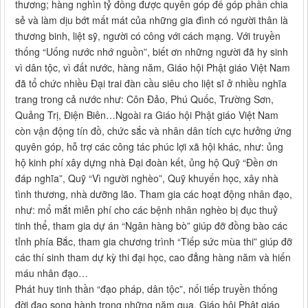
thương; hàng nghìn tỷ đồng được quyên góp để góp phần chia
sẻ và làm dịu bớt mất mát của những gia đình có người thân là
thương binh, liệt sỹ, người có công với cách mạng. Với truyền
thống “Uống nước nhớ nguồn”, biết ơn những người đã hy sinh
vì dân tộc, vì đất nước, hàng năm, Giáo hội Phật giáo Việt Nam
đã tổ chức nhiều Đại trai đàn cầu siêu cho liệt sĩ ở nhiều nghĩa
trang trong cả nước như: Côn Đảo, Phú Quốc, Trường Sơn,
Quảng Trị, Điện Biên…Ngoài ra Giáo hội Phật giáo Việt Nam
còn vận động tín đồ, chức sắc và nhân dân tích cực hưởng ứng
quyên góp, hỗ trợ các công tác phúc lợi xã hội khác, như: ủng
hộ kinh phí xây dựng nhà Đại đoàn kết, ủng hộ Quỹ “Đền ơn
đáp nghĩa”, Quỹ “Vì người nghèo”, Quỹ khuyến học, xây nhà
tình thương, nhà dưỡng lão. Tham gia các hoạt động nhân đạo,
như: mổ mắt miễn phí cho các bệnh nhân nghèo bị đục thuỷ
tinh thể, tham gia dự án “Ngân hàng bò” giúp đỡ đồng bào các
tỉnh phía Bắc, tham gia chương trình “Tiếp sức mùa thi” giúp đỡ
các thí sinh tham dự kỳ thi đại học, cao đẳng hàng năm và hiến
máu nhân đạo…
Phát huy tinh thần “đạo pháp, dân tộc”, nối tiếp truyền thống
đời đạo song hành trong những năm qua, Giáo hội Phật giáo