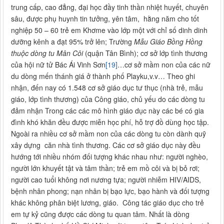
trung cấp, cao đẳng, đại học đầy tinh thần nhiệt huyết, chuyên
sâu, được phụ huynh tin tưởng, yên tâm, hằng năm cho tốt
nghiệp 50 – 60 trẻ em Khơme vào lớp một với chỉ số dinh dinh
dưỡng kênh a đạt 95% trở lên; Trường
Mẫu Giáo Bồng Hồng
thuộc dòng tu Mân Côi
(quận Tân Bình); cơ sở lớp tình thương
của hội nữ tử Bác Ái Vinh Sơn
[19]
…cơ sở mầm non của các nữ
du dòng mến thánh giá ở thành phố Playku,v.v… Theo ghi
nhận, đến nay có 1.548 cơ sở giáo dục tư thục (nhà trẻ, mẫu
giáo, lớp tình thương) của Công giáo, chủ yếu do các dòng tu
đảm nhận Trong các các mô hình giáo dục này các bé có gia
đình khó khăn đều được miễn học phí, hỗ trợ đồ dùng học tập.
Ngoài ra nhiều cơ sở mầm non của các dòng tu còn dành quỹ
xây dựng căn nhà tình thương. Các cơ sở giáo dục này đều
hướng tới nhiều nhóm đối tượng khác nhau như: người nghèo,
người lớn khuyết tật và tâm thần; trẻ em mồ côi và bị bỏ rơi;
người cao tuổi không nơi nương tựa; người nhiễm HIV/AIDS,
bệnh nhân phong; nạn nhân bị bạo lực, bạo hành và đối tượng
khác không phân biệt lương, giáo. Công tác giáo dục cho trẻ
em tự kỷ cũng được các dòng tu quan tâm. Nhất là dòng