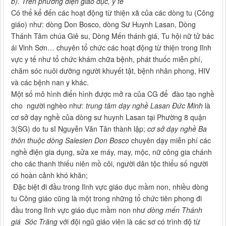
b). Trên phương diện giáo dục, y tế
Có thể kể đến các hoạt động từ thiện xã của các dòng tu (Công
giáo) như: dòng Don Bosco, dòng Sư Huynh Lasan, Dòng
Thánh Tâm chúa Giê su, Dòng Mến thánh giá, Tu hội nữ tử bác
ái Vinh Sơn… chuyên tổ chức các hoạt động từ thiện trong lĩnh
vực y tế như tổ chức khám chữa bệnh, phát thuốc miễn phí,
chăm sóc nuôi dưỡng người khuyết tật, bệnh nhân phong, HIV
và các bệnh nan y khác.
Một số mô hình điển hình được mở ra của CG để đào tạo nghề
cho người nghèo như:
trung tâm dạy nghề Lasan Đức Minh
là
cơ sở dạy nghề của dòng sư huynh Lasan tại Phường 8 quận
3(SG) do tu sĩ Nguyễn Văn Tân thành lập;
cơ sở dạy nghề Ba
thôn thuộc dòng Salesien Don Bosco
chuyên dạy miễn phí các
nghề điện gia dụng, sửa xe máy, may, mộc, nữ công gia chánh
cho các thanh thiếu niên mồ côi, người dân tộc thiểu số người
có hoàn cảnh khó khăn;
Đặc biệt đi đầu trong lĩnh vực giáo dục mầm non, nhiều dòng
tu Công giáo cũng là một trong những tổ chức tiên phong đi
đầu trong lĩnh vực giáo dục mầm non như
dòng mến Thánh
giá Sóc Trăng
với đội ngũ giáo viên là các sơ có trình độ từ