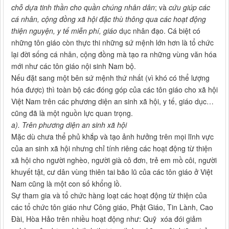
chỗ dựa tinh thần cho quần chúng nhân dân
; và
cứu giúp các
cá nhân, cộng đồng xã hội đặc thù thông qua các hoạt động
thiện nguyện, y tế miễn phí, giáo
dục nhân đạo. Cá biệt có
những tôn giáo còn thực thi những sứ mệnh lớn hơn là tổ chức
lại đời sống cá nhân, cộng đồng mà tạo ra những vùng văn hóa
mới như các tôn giáo nội sinh Nam bộ.
Nếu đặt sang một bên sứ mệnh thứ nhất (vì khó có thể lượng
hóa được) thì toàn bộ các đóng góp của các tôn giáo cho xã hội
Việt Nam trên các phương diện an sinh xã hội, y tế, giáo dục…
cũng đã là một nguồn lực quan trọng.
a). Trên phương diện an sinh xã hội
Mặc dù chưa thể phủ khắp và tạo ảnh hưởng trên mọi lĩnh vực
của an sinh xã hội nhưng chỉ tính riêng các hoạt động từ thiện
xã hội cho người nghèo, người già cô đơn, trẻ em mồ côi, người
khuyết tật, cư dân vùng thiên tai bão lũ của các tôn giáo ở Việt
Nam cũng là một con số khổng lồ.
Sự tham gia và tổ chức hàng loạt các hoạt động từ thiện của
các tổ chức tôn giáo như Công giáo, Phật Giáo, Tin Lành, Cao
Đài, Hòa Hảo trên nhiều hoạt động như: Quỹ xóa đói giảm