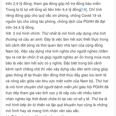
trên 2,9 tỷ đồng; tham gia đóng góp hỗ trợ đồng bào miền
Trung bị lũ lụt với tổng số tiền trên 9,4 tỷ đồng
[18]
. Chỉ tính
riêng đóng góp cho quỹ vắc xin phòng, chống Covid-19 và
nguồn lực cho công tác phòng, chống dịch của PGHH đã đạt
trên 34,4 tỷ đồng.
Với 3 mô hình chính:
Thứ nhất là mô hình xây dựng nhà tình
thương và cầu an sinh
. Đây là việc làm hết sức thiết thực trong
bối cảnh đời sống và thói quen làm nhà tạm của cộng đồng
Nam bộ, Việc xây dựng nhà tình nghĩa cho người nghèo nhằm
tạo ra nơi ăn chốn ở và giúp người nghèo an ổn trong mùa mưa
bão là việc làm hết sức có ý nghĩa. Đặc biệt trong bối cảnh
kênh rạch chằng chịt thì việc xây dựng cầu dân sinh cũng giúp
giao thông đi lại thuận tiện đồng thời thúc đẩy giao lưu kinh tế
và nông sản giữa các khu vực miệt vườn của Nam bộ.
Thứ hai
là mô hình chuyên chở người bệnh miễn phí
giáo hội PGHH đã
trực tiếp tham gia vào linh vực y tế cấp cứu rất nhiều bệnh
nhân nghèo kịp thời được chữa trị tại các cơ sở y tế.
Thứ ba là
mô hình bếp ăn từ thiện và lập quỹ khuyến học
cũng là những
mô hình hay và mang tính nhân văn sâu sắc.