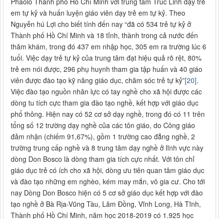
Phaolô Thành phố Hồ Chí Minh với trung tâm Trúc Linh dạy trẻ
em tự kỷ và huấn luyện giáo viên dạy trẻ em tự kỷ. Theo
Nguyễn hú Lợi cho biết tính đến nay “đã có 534 trẻ tự kỷ ở
Thành phố Hồ Chí Minh và 18 tỉnh, thành trong cả nước đến
thăm khám, trong đó 437 em nhập học, 305 em ra trường lúc 6
tuổi. Việc dạy trẻ tự kỷ của trung tâm đạt hiệu quả rõ rệt, 80%
trẻ em nói được, 296 phụ huynh tham gia tập huấn và 40 giáo
viên được đào tạo kỹ năng giáo dục, chăm sóc trẻ tự kỷ”
[20]
.
Việc đào tạo nguồn nhân lực có tay nghề cho xã hội được các
dòng tu tích cực tham gia đào tạo nghề, kết hợp với giáo dục
phổ thông. Hiện nay có 52 cơ sở dạy nghề, trong đó có 11 trên
tổng số 12 trường dạy nghề của các tôn giáo, do Công giáo
đảm nhận (chiếm 91,67%), gồm 1 trường cao đẳng nghề, 2
trường trung cấp nghề và 8 trung tâm dạy nghề ở lĩnh vực này
dòng Don Bosco là dòng tham gia tích cực nhất. Với tôn chỉ
giáo dục trẻ có ích cho xã hội, dòng ưu tiên quan tâm giáo dục
và đào tạo những em nghèo, kém may mắn, vô gia cư. Cho tới
nay Dòng Don Bosco hiện có 5 cơ sở giáo dục kết hợp với đào
tạo nghề ở Bà Rịa-Vũng Tàu, Lâm Đồng, Vĩnh Long, Hà Tĩnh,
Thành phố Hồ Chí Minh, năm học 2018-2019 có 1.925 học