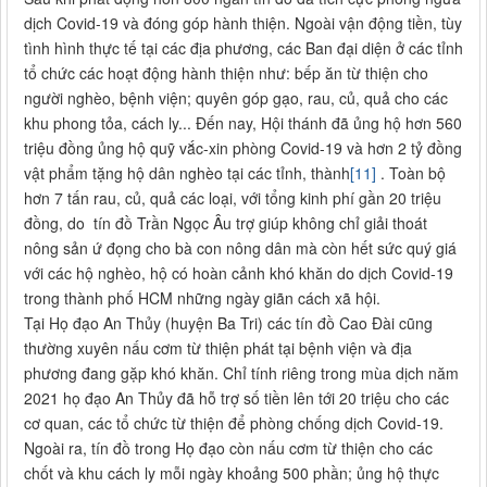
dịch Covid-19 và đóng góp hành thiện. Ngoài vận động tiền, tùy
tình hình thực tế tại các địa phương, các Ban đại diện ở các tỉnh
tổ chức các hoạt động hành thiện như: bếp ăn từ thiện cho
người nghèo, bệnh viện; quyên góp gạo, rau, củ, quả cho các
khu phong tỏa, cách ly... Đến nay, Hội thánh đã ủng hộ hơn 560
triệu đồng ủng hộ quỹ vắc-xin phòng Covid-19 và hơn 2 tỷ đồng
vật phẩm tặng hộ dân nghèo tại các tỉnh, thành
[11]
. Toàn bộ
hơn 7 tấn rau, củ, quả các loại, với tổng kinh phí gần 20 triệu
đồng, do tín đồ Trần Ngọc Âu trợ giúp không chỉ giải thoát
nông sản ứ đọng cho bà con nông dân mà còn hết sức quý giá
với các hộ nghèo, hộ có hoàn cảnh khó khăn do dịch Covid-19
trong thành phố HCM những ngày giãn cách xã hội.
Tại Họ đạo An Thủy (huyện Ba Tri) các tín đồ Cao Đài cũng
thường xuyên nấu cơm từ thiện phát tại bệnh viện và địa
phương đang gặp khó khăn. Chỉ tính riêng trong mùa dịch năm
2021 họ đạo An Thủy đã hỗ trợ số tiền lên tới 20 triệu cho các
cơ quan, các tổ chức từ thiện để phòng chống dịch Covid-19.
Ngoài ra, tín đồ trong Họ đạo còn nấu cơm từ thiện cho các
chốt và khu cách ly mỗi ngày khoảng 500 phần; ủng hộ thực