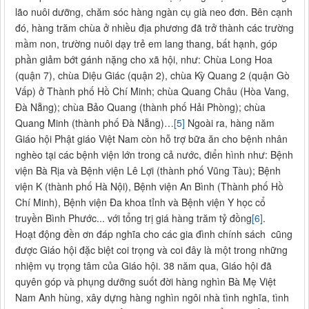
lão nuôi dưỡng, chăm sóc hàng ngàn cụ già neo đơn. Bên cạnh
đó, hàng trăm chùa ở nhiều địa phương đã trở thành các trường
mầm non, trường nuôi dạy trẻ em lang thang, bất hạnh, góp
phần giảm bớt gánh nặng cho xã hội, như: Chùa Long Hoa
(quận 7), chùa Diệu Giác (quận 2), chùa Kỳ Quang 2 (quận Gò
Vấp) ở Thành phố Hồ Chí Minh; chùa Quang Châu (Hòa Vang,
Đà Nẵng); chùa Bảo Quang (thành phố Hải Phòng); chùa
Quang Minh (thành phố Đà Nẵng)…
[5]
Ngoài ra, hàng năm
Giáo hội Phật giáo Việt Nam còn hỗ trợ bữa ăn cho bệnh nhân
nghèo tại các bệnh viện lớn trong cả nước, điển hình như: Bệnh
viện Bà Rịa và Bệnh viện Lê Lợi (thành phố Vũng Tàu); Bệnh
viện K (thành phố Hà Nội), Bệnh viện An Bình (Thành phố Hồ
Chí Minh), Bệnh viện Đa khoa tỉnh và Bệnh viện Y học cổ
truyền Bình Phước... với tổng trị giá hàng trăm tỷ đồng
[6]
.
Hoạt động đền ơn đáp nghĩa cho các gia đình chính sách cũng
được Giáo hội đặc biệt coi trọng và coi đây là một trong những
nhiệm vụ trọng tâm của Giáo hội. 38 năm qua, Giáo hội đã
quyên góp và phụng dưỡng suốt đời hàng nghìn Bà Mẹ Việt
Nam Anh hùng, xây dựng hàng nghìn ngôi nhà tình nghĩa, tình