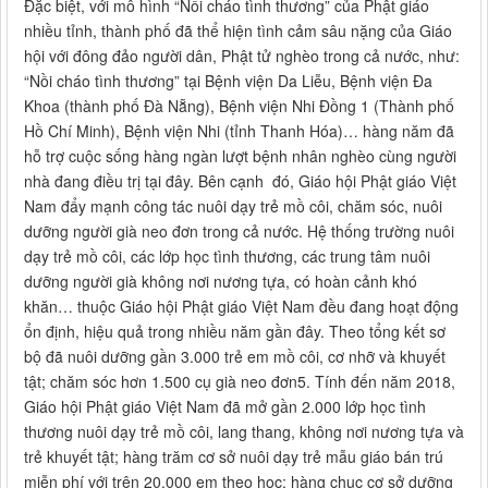
Đặc biệt, với mô hình “Nồi cháo tình thương” của Phật giáo
nhiều tỉnh, thành phố đã thể hiện tình cảm sâu nặng của Giáo
hội với đông đảo người dân, Phật tử nghèo trong cả nước, như:
“Nồi cháo tình thương” tại Bệnh viện Da Liễu, Bệnh viện Đa
Khoa (thành phố Đà Nẵng), Bệnh viện Nhi Đồng 1 (Thành phố
Hồ Chí Minh), Bệnh viện Nhi (tỉnh Thanh Hóa)… hàng năm đã
hỗ trợ cuộc sống hàng ngàn lượt bệnh nhân nghèo cùng người
nhà đang điều trị tại đây. Bên cạnh đó, Giáo hội Phật giáo Việt
Nam đẩy mạnh công tác nuôi dạy trẻ mồ côi, chăm sóc, nuôi
dưỡng người già neo đơn trong cả nước. Hệ thống trường nuôi
dạy trẻ mồ côi, các lớp học tình thương, các trung tâm nuôi
dưỡng người già không nơi nương tựa, có hoàn cảnh khó
khăn… thuộc Giáo hội Phật giáo Việt Nam đều đang hoạt động
ổn định, hiệu quả trong nhiều năm gần đây. Theo tổng kết sơ
bộ đã nuôi dưỡng gần 3.000 trẻ em mồ côi, cơ nhỡ và khuyết
tật; chăm sóc hơn 1.500 cụ già neo đơn5. Tính đến năm 2018,
Giáo hội Phật giáo Việt Nam đã mở gần 2.000 lớp học tình
thương nuôi dạy trẻ mồ côi, lang thang, không nơi nương tựa và
trẻ khuyết tật; hàng trăm cơ sở nuôi dạy trẻ mẫu giáo bán trú
miễn phí với trên 20.000 em theo học; hàng chục cơ sở dưỡng