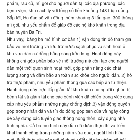
phẩm, rau củ, mì gói cho người dân tại các địa phương; các
bệnh viện, khu cách ly với tổng số tiền khoảng 143 triệu đồng.
Sắp tới, Họ đạo sẽ vận động thêm khoảng 3 tấn gạo, 300 thùng
mì gói, nhu yếu phẩm để giúp đỡ các hộ khó khăn trong địa
bàn huyện Ba Tri.
Như vậy, bằng ba mô hình cơ bản 1) vận động tín đồ tham gia
bảo vệ môi trường và lưu trữ nước sạch phục vụ sinh hoạt ở
khu vực dân cư đồng bằng sông kửu long. Hoạt động này
không chỉ góp phần bảo vệ môi trường mà còn tạo cho người
dân một thới quen sinh hoạt mới, góp phần nâng cáo chất
lượng sống và đảm bảo an toàn sức khỏe cho người dân. 2) hỗ
trợ thực phẩm, nhu yếu phẩm thông qua các bếp ăn từ thiện.
Hành động này trực tiếp giảm tải khó khăn cho người nghèo bị
bệnh tật và giảm tải cho các bệnh viện dã chiến trong việc cung
cấp nhu yếu phẩm những ngày chống dịch.3) vận động quyên
góp trong nhân dân và tín đồ đóng góp tiền của và ngày công
để xây dựng các tuyến giao thông nông thôn, xây dựng nhà
tình nghĩa. Cả ba mô hình này đều đã được thực thi và triển
khai thành công trong những năm vừa qua, ngoài tính hiệu
quả, thiết thực của các mô hình này đối với các nhóm xã hôị