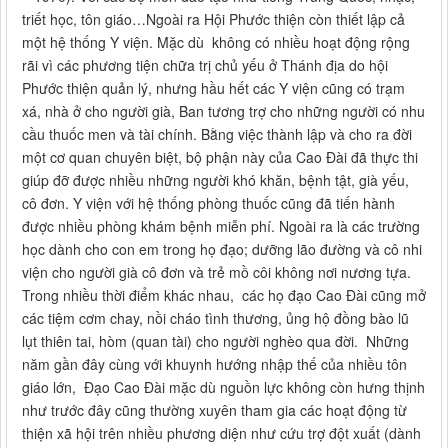
triết học, tôn giáo…Ngoài ra Hội Phước thiện còn thiết lập cả
một hệ thống Y viện. Mặc dù không có nhiều hoạt động rộng
rãi vì các phương tiện chữa trị chủ yếu ở Thánh địa do hội
Phước thiện quản lý, nhưng hầu hết các Y viện cũng có trạm
xá, nhà ở cho người già, Ban tương trợ cho những người có nhu
cầu thuốc men và tài chính. Bằng việc thành lập và cho ra đời
một cơ quan chuyên biệt, bộ phận này của Cao Đài đã thực thi
giúp đỡ được nhiều những người khó khăn, bệnh tật, già yếu,
cô đơn. Y viện với hệ thống phòng thuốc cũng đã tiến hành
được nhiều phòng khám bệnh miễn phí. Ngoài ra là các trường
học dành cho con em trong họ đạo; dưỡng lão đường và cô nhi
viện cho người già cô đơn và trẻ mồ côi không nơi nương tựa.
Trong nhiều thời điểm khác nhau, các họ đạo Cao Đài cũng mở
các tiệm cơm chay, nồi cháo tình thương, ủng hộ đồng bào lũ
lụt thiên tai, hòm (quan tài) cho người nghèo qua đời. Những
năm gần đây cùng với khuynh hướng nhập thế của nhiều tôn
giáo lớn, Đạo Cao Đài mặc dù nguồn lực không còn hưng thịnh
như trước đây cũng thường xuyên tham gia các hoạt động từ
thiện xã hội trên nhiều phương diện như cứu trợ đột xuất (dành