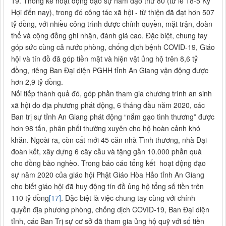
19. Thống kê hoạt động đạo sự năm đạo thứ 80 (từ lễ 18-5 Kỷ
Hợi đến nay), trong đó công tác xã hội - từ thiện đã đạt hơn 507
tỷ đồng, với nhiều công trình được chính quyền, mặt trận, đoàn
thể và cộng đồng ghi nhận, đánh giá cao. Đặc biệt, chung tay
góp sức cùng cả nước phòng, chống dịch bệnh COVID-19, Giáo
hội và tín đồ đã góp tiền mặt và hiện vật ủng hộ trên 8,6 tỷ
đồng, riêng Ban Đại diện PGHH tỉnh An Giang vận động được
hơn 2,9 tỷ đồng.
Nối tiếp thành quả đó, góp phần tham gia chương trình an sinh
xã hội do địa phương phát động, 6 tháng đầu năm 2020, các
Ban trị sự tỉnh An Giang phát động “nắm gạo tình thương” được
hơn 98 tấn, phân phối thường xuyên cho hộ hoàn cảnh khó
khăn. Ngoài ra, còn cất mới 45 căn nhà Tình thương, nhà Đại
đoàn kết, xây dựng 6 cây cầu và tặng gần 10.000 phần quà
cho đồng bào nghèo. Trong báo cáo tổng kết hoạt động đạo
sự năm 2020 của giáo hội Phật Giáo Hòa Hảo tỉnh An Giang
cho biết giáo hội đã huy động tín đồ ủng hộ tổng số tiền trên
110 tỷ đồng
[17]
. Đặc biệt là việc chung tay cùng với chính
quyền địa phương phòng, chống dịch COVID-19, Ban Đại diện
tỉnh, các Ban Trị sự cơ sở đã tham gia ủng hộ quỹ với số tiền