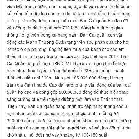
viên Mặt trận, những năm qua họ đạo đã vận động tín đồ đoàn
kết sống tốt đời, đẹp đạo qua đó đã tạo ra sự đồng thuận trong
phòng trào xây dựng nông thôn mới. Ban Cai quản Họ đạo đã
vận động tín đồ ủng hộ hơn 700 triệu đồng làm đường giao
thông nông thôn trong xã hàng năm. Ban Cai quản còn vận
động các Mạnh Thường Quân tặng trên 100 phần quà cho hộ
nghèo ở địa phương, ủng hộ tiền mua quà bánh cho các em
thiếu nhi nhân ngày trung thu của xã. Đặc biệt năm 2017, Ban
Cai Quản đã phối hợp UBND, MTTQ xã vận động tín đồ thực
hiện nhựa hóa tuyến đường từ quốc lộ 22B vào cổng Thánh
thất với chiều dài 260m, kinh phí 195.000.000 đồng; Hoàng
trăm gia đình tína đó Cao đài hưởng ứng vận động của ban cai
quản họ đạo đã đóng góp 20.000.000 đồng để thực hiện thắp
sáng đường quê trên tuyến đường mới làm vào Thánh thất.
Hiện nay, Ban Cai quản đang nhận trợ cấp hàng tháng cho 3
nạn nhân chất độc da cam trong một gia đình, mỗi người
300.000 đồng. chưa kể các hoạt động khác như tổ chức những
suất cơm ăn cho người nghèo, người bán vé số, lao động tự do
khó khăn, mỗi đợt như vậy khoảng từ 100-150 suất.