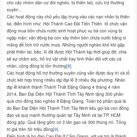
cho các nhóm dân cư đói nghèo, bị thiên tai), cứu trợ thường
xuyên…
Các hoạt động này chủ yếu tập trung vào các nạn nhân bị thiên
tai, điển hình như Hội Thánh Cao Đài Tiên Thiên tổ chức vận
động mua bồn chứa nước sinh hoạt phục vụ bà con vùng bị
ngập mặn; vận động bà con xây thêm bồn chứa nước bằng xi
măng để tích trữ nước mưa. Những người nghèo khó khi gặp
phải thiên tai, bão, lũ đã được Hội Thánh kịp thời giúp đỡ, chia
sẻ sự chăm sóc, hỗ trợ vật chất hay tinh thần đối với các cá
nhân, cộng đồng bị tổn thương
[8]
.
Các hoạt động hỗ trợ thường xuyên cũng vẫn được duy trì và tổ
chức kết hợp trong nhiều dịp đại lễ ở nhiều điạ phương: Nhân
dịp lễ khánh thành Thánh Thất Đặng Giang 4 tháng 4 năm
2014, Ban Đại Diện Hội Thánh Tỉnh Tây Ninh tặng 300 phần
quà cho đồng bào nghèo ở Đặng Giang. Toàn bộ phần quà là
do Ban Đại Diện Hội Thánh Tỉnh Tây Ninh kêu gọi bà con đồng
đạo và quý mạnh thường quân tại Tây Ninh và tại TP. HCM
đóng góp. Quà tặng gồm có 3 tấn gạo và 300 thùng mì. Tổng
trị giá trên 50 triệu đồng
[9]
.
Điển hình là họ đạo Cao Đài ở Cẩm Giang, với vai trò là thành