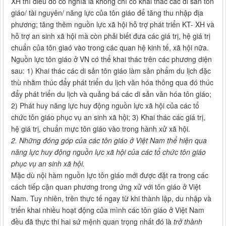
XH thì điều đó có nghĩa là không chỉ có khai thác các di sản tôn
giáo/ tài nguyên/ năng lực của tôn giáo để tăng thu nhập địa
phương; tăng thêm nguồn lực xã hội hỗ trợ phát triển KT- XH và
hỗ trợ an sinh xã hội mà còn phải biết đưa các giá trị, hệ giá trị
chuẩn của tôn giaó vào trong các quan hệ kinh tế, xã hội nữa.
Nguồn lực tôn giáo ở VN có thể khai thác trên các phương diện
sau: 1) Khai thác các di sản tôn giáo làm sản phẩm du lịch đặc
thù nhằm thúc đẩy phát triển du lịch văn hóa thông qua đó thúc
đẩy phát triển du lịch và quảng bá các di sản văn hóa tôn giáo;
2) Phát huy năng lực huy động nguồn lực xã hội của các tổ
chức tôn giáo phục vụ an sinh xã hội; 3) Khai thác các giá trị,
hệ giá trị, chuẩn mực tôn giáo vào trong hành xử xã hội.
2. Những đóng góp của các tôn giáo ở Việt Nam thể hiện qua
năng lực huy động nguồn lực xã hội của các tổ chức tôn giáo
phục vụ an sinh xã hội.
Mặc dù nội hàm nguồn lực tôn giáo mới được đặt ra trong các
cách tiếp cận quan phương trong ứng xử với tôn giáo ở Việt
Nam. Tuy nhiên, trên thực tế ngay từ khi thành lập, du nhập và
triển khai nhiều hoạt động của mình các tôn giáo ở Việt Nam
đều đã thực thi hai sứ mệnh quan trọng nhất đó là
trở thành