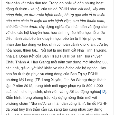
đại đoàn kết toàn dân tộc. Trong đó phải kể đến những hoạt
động từ thiện - xã hội của tín đồ PGHH như:
cất nhà, xây cầu
nông thôn, xe đưa rước bệnh nhân, hỗ trợ gạo các tổ từ thiện
nấu cơm cháo từ thiện tại các bệnh viện, sưu tầm thuốc nam,
chế biến thảo dược,
xây dựng nghĩa địa nhân dân và tặng sách
vở cho các hội khuyến học, học sinh nghèo hiếu học, tổ chức
điều hành các bếp ăn khuyến học, bếp ăn từ thiện phục vụ
nhân dân lao động và học sinh có hoàn cảnh khó khăn, cứu trợ
hỏa hoạn, thiên tai… Nổi bật là mô hình cất Nhà Tình Thương,
nhà Đại Đoàn Kết của Ban Trị sự PGHH xã Tân Hòa (huyện
Châu Thành A, Hậu Giang) mỗi năm xây dựng mới khoảng 300
căn nhà, giải quyết khó khăn về nhà ở cho các hộ nghèo. Hay
bếp ăn từ thiện phục vụ cộng đồng của Ban Trị sự PGHH
phường Mỹ Long (TP. Long Xuyên, tỉnh An Giang) được thành
lập từ năm 2012, trung bình mỗi ngày phục vụ từ 800-1.200
suất cơm cho học sinh, sinh viên và người lao động nghèo
[12]
.
Điển hình, trong phong trào xây dựng nông thôn mới với
phương châm “Nhà nước và nhân dân cùng làm”, tín đồ PGHH
đã phát huy tinh thần cần cù, sáng tạo cùng nhau xây dựng
cầu, làm đường nông thôn vừa giảm chi phí, vừa đảm bảo chất