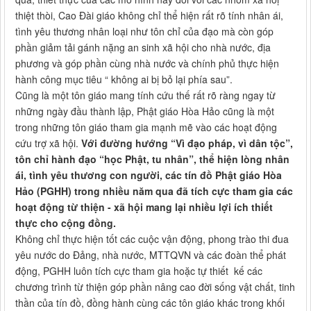
thiệt thòi, Cao Đài giáo không chỉ thể hiện rất rõ tính nhân ái,
tình yêu thương nhân loại như tôn chỉ của đạo mà còn góp
phần giảm tải gánh nặng an sinh xã hội cho nhà nước, địa
phương và góp phần cùng nhà nước và chính phủ thực hiện
hành công mục tiêu “ không ai bị bỏ lại phía sau”.
Cũng là một tôn giáo mang tính cứu thế rất rõ ràng ngay từ
những ngày đầu thành lập, Phật giáo Hòa Hảo cũng là một
trong những tôn giáo tham gia mạnh mẽ vào các hoạt động
cứu trợ xã hội.
Với đường hướng “Vì đạo pháp, vì dân tộc”,
tôn chỉ hành đạo “học Phật, tu nhân”, thể hiện lòng nhân
ái, tình yêu thương con người, các tín đồ Phật giáo Hòa
Hảo (PGHH) trong nhiều năm qua đã tích cực tham gia các
hoạt động từ thiện - xã hội mang lại nhiều lợi ích thiết
thực cho cộng đồng.
Không chỉ thực hiện tốt các cuộc vận động, phong trào thi đua
yêu nước do Đảng, nhà nước, MTTQVN và các đoàn thể phát
động, PGHH luôn tích cực tham gia hoặc tự thiết kế các
chương trình từ thiện góp phần nâng cao đời sống vật chất, tinh
thần của tín đồ, đồng hành cùng các tôn giáo khác trong khối