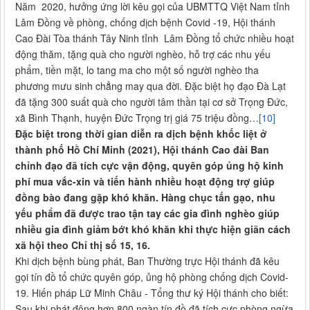
Năm 2020, hưởng ứng lời kêu gọi của UBMTTQ Việt Nam tỉnh
Lâm Đồng về phòng, chống dịch bệnh Covid -19, Hội thánh
Cao Đài Tòa thánh Tây Ninh tỉnh Lâm Đồng tổ chức nhiều hoạt
động thăm, tặng quà cho người nghèo, hỗ trợ các nhu yếu
phẩm, tiền mặt, lo tang ma cho một số người nghèo tha
phương mưu sinh chẳng may qua đời. Đặc biệt họ đạo Đà Lạt
đã tặng 300 suất quà cho người tâm thần tại cơ sở Trọng Đức,
xã Bình Thạnh, huyện Đức Trọng trị giá 75 triệu đồng…
[10]
Đặc biệt trong thời gian diễn ra dịch bệnh khốc liệt ở
thành phố Hồ Chí Minh (2021), Hội thánh Cao đài Ban
chỉnh đạo đã tích cực vận động, quyên góp ủng hộ kinh
phí mua vắc-xin và tiến hành nhiều hoạt động trợ giúp
đồng bào đang gặp khó khăn. Hàng chục tấn gạo, nhu
yếu phẩm đã được trao tận tay các gia đình nghèo giúp
nhiều gia đình giảm bớt khó khăn khi thực hiện giãn cách
xã hội theo Chỉ thị số 15, 16.
Khi dịch bệnh bùng phát, Ban Thường trực Hội thánh đã kêu
gọi tín đồ tổ chức quyên góp, ủng hộ phòng chống dịch Covid-
19. Hiến pháp Lữ Minh Châu - Tổng thư ký Hội thánh cho biết:
Sau khi phát động hơn 800 ngàn tín đồ đã tích cực phòng ngừa