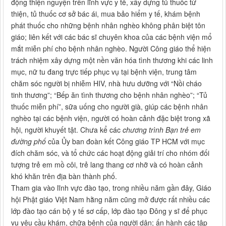
động thiện nguyện trên lĩnh vực y tế, xây dựng tủ thuốc từ
thiện, tủ thuốc cơ sở bác ái, mua bảo hiểm y tế, khám bệnh
phát thuốc cho những bệnh nhân nghèo không phân biệt tôn
giáo; liên kết với các bác sĩ chuyên khoa của các bệnh viện mổ
mắt miễn phí cho bệnh nhân nghèo. Người Công giáo thể hiện
trách nhiệm xây dựng một nền văn hóa tình thương khi các linh
mục, nữ tu đang trực tiếp phục vụ tại bệnh viện, trung tâm
chăm sóc người bị nhiễm HIV, nhà hưu dưỡng với “Nồi cháo
tinh thương”; “Bếp ăn tình thương cho bệnh nhân nghèo”; “Tủ
thuốc miễn phí”, sữa uống cho người già, giúp các bệnh nhân
nghèo tại các bệnh viện, người có hoàn cảnh đặc biệt trong xã
hội, người khuyết tật. Chưa kể các
chương trình Bạn trẻ em
đường phố
của Ủy ban đoàn kết Công giáo TP HCM với mục
đích chăm sóc, và tổ chức các hoạt động giải trí cho nhóm đối
tượng trẻ em mồ côi, trẻ lang thang cơ nhỡ và có hoàn cảnh
khó khăn trên địa bàn thành phố.
Tham gia vào lĩnh vực đào tạo, trong nhiều năm gần đây, Giáo
hội Phật giáo Việt Nam hằng năm cũng mở được rất nhiều các
lớp đào tạo cán bộ y tế sơ cấp, lớp đào tạo Đông y sĩ để phục
vụ yêu cầu khám, chữa bệnh của người dân; ấn hành các tập