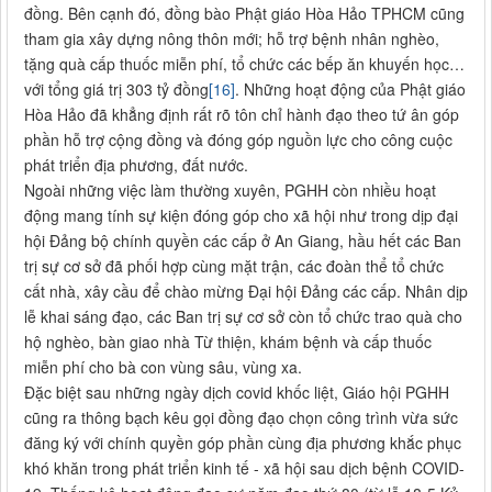
đồng. Bên cạnh đó, đồng bào Phật giáo Hòa Hảo TPHCM cũng
tham gia xây dựng nông thôn mới; hỗ trợ bệnh nhân nghèo,
tặng quà cấp thuốc miễn phí, tổ chức các bếp ăn khuyến học…
với tổng giá trị 303 tỷ đồng
[16]
. Những hoạt động của Phật giáo
Hòa Hảo đã khẳng định rất rõ tôn chỉ hành đạo theo tứ ân góp
phần hỗ trợ cộng đồng và đóng góp nguồn lực cho công cuộc
phát triển địa phương, đất nước.
Ngoài những việc làm thường xuyên, PGHH còn nhiều hoạt
động mang tính sự kiện đóng góp cho xã hội như trong dịp đại
hội Đảng bộ chính quyền các cấp ở An Giang, hầu hết các Ban
trị sự cơ sở đã phối hợp cùng mặt trận, các đoàn thể tổ chức
cất nhà, xây cầu để chào mừng Đại hội Đảng các cấp. Nhân dịp
lễ khai sáng đạo, các Ban trị sự cơ sở còn tổ chức trao quà cho
hộ nghèo, bàn giao nhà Từ thiện, khám bệnh và cấp thuốc
miễn phí cho bà con vùng sâu, vùng xa.
Đặc biệt sau những ngày dịch covid khốc liệt, Giáo hội PGHH
cũng ra thông bạch kêu gọi đồng đạo chọn công trình vừa sức
đăng ký với chính quyền góp phần cùng địa phương khắc phục
khó khăn trong phát triển kinh tế - xã hội sau dịch bệnh COVID-