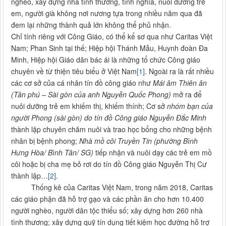
nghèo, xây dựng nhà tình thương, tình nghĩa, nuôi dưỡng trẻ
em, người già không nơi nương tựa trong nhiều năm qua đã
đem lại những thành quả lớn không thể phủ nhận.
Chỉ tính riêng với Công Giáo, có thể kể sơ qua như Caritas Việt
Nam; Phan Sinh tại thế; Hiệp hội Thánh Mẫu, Huynh đoàn Đa
Minh, Hiệp hội Giáo dân bác ái là những tổ chức Công giáo
chuyên về từ thiện tiêu biểu ở Việt Nam
[1]
. Ngoài ra là rất nhiều
các cơ sở của cá nhân tín đồ công giáo như
Mái âm Thiên ân
(Tân phú – Sài gòn của anh Nguyễn Quốc Phong)
mở ra để
nuôi dưỡng trẻ em khiếm thị, khiếm thính; Cơ sở
nhóm bạn của
người Phong (sài gòn) do tín đồ Công giáo Nguyễn Đắc Minh
thành lập chuyên chăm nuôi và trao học bổng cho những bệnh
nhân bị bệnh phong;
Nhà mồ côi Truyền Tin (phường Bình
Hưng Hòa/ Bình Tân/ SG)
tiếp nhận và nuôi dạy các trẻ em mồ
côi hoặc bị cha mẹ bỏ rơi do tín đồ Công giáo Nguyễn Thị Cư
thành lập…
[2]
.
Thống kê của Caritas Việt Nam, trong năm 2018, Caritas
các giáo phận đã hỗ trợ gạo và các phần ăn cho hơn 10.400
người nghèo, người dân tộc thiểu số; xây dựng hơn 260 nhà
tình thương; xây dựng quỹ tín dụng tiết kiệm học đường hỗ trợ