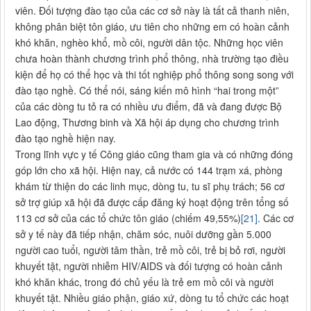
viên. Đối tượng đào tạo của các cơ sở này là tất cả thanh niên,
không phân biệt tôn giáo, ưu tiên cho những em có hoàn cảnh
khó khăn, nghèo khổ, mồ côi, người dân tộc. Những học viên
chưa hoàn thành chương trình phổ thông, nhà trường tạo điều
kiện để họ có thể học và thi tốt nghiệp phổ thông song song với
đào tạo nghề. Có thể nói, sáng kiến mô hình “hai trong một”
của các dòng tu tỏ ra có nhiều ưu điểm, đã và đang được Bộ
Lao động, Thương binh và Xã hội áp dụng cho chương trình
đào tạo nghề hiện nay.
Trong lĩnh vực y tế Công giáo cũng tham gia và có những đóng
góp lớn cho xã hội. Hiện nay, cả nước có 144 trạm xá, phòng
khám từ thiện do các linh mục, dòng tu, tu sĩ phụ trách; 56 cơ
sở trợ giúp xã hội đã được cấp đăng ký hoạt động trên tổng số
113 cơ sở của các tổ chức tôn giáo (chiếm 49,55%)
[21]
. Các cơ
sở y tế này đã tiếp nhận, chăm sóc, nuôi dưỡng gần 5.000
người cao tuổi, người tâm thần, trẻ mồ côi, trẻ bị bỏ rơi, người
khuyết tật, người nhiễm HIV/AIDS và đối tượng có hoàn cảnh
khó khăn khác, trong đó chủ yếu là trẻ em mồ côi và người
khuyết tật. Nhiều giáo phận, giáo xứ, dòng tu tổ chức các hoạt