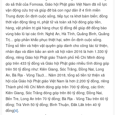
do sả thải của Fomosa, Giáo hội Phật giáo Việt Nam đã nỗ lực
vận động cứu trợ và giúp đỡ bà con ngư dân ở 4 tỉnh miền
Trung được ổn định cuộc sống, tiếp tục ra khơi bám biển; đồng
thời vận động tăng ni, phật tử và toàn xã hội đóng góp tiền,
hàng, vật phẩm trị giá hàng chục tỷ đồng để giúp đỡ đồng bào
vùng bão lũ tại các tỉnh: Nghệ An, Hà Tĩnh, Quảng Bình, Quảng
Trị… góp phần khắc phục thiệt hại, sớm ổn định cuộc sống.
Tổng số tiền và hiện vật quyên góp dành cho công tác từ thiện,
nhân đạo và đảm bảo an sinh xã hội năm 2016 là hơn 1.330 tỷ
đồng, riêng Giáo hội Phật giáo Thành phố Hồ Chí Minh đóng
góp trên 433 tỷ đồng và Giáo hội Phật giáo nhiều tỉnh đóng góp
trên 50 tỷ đồng như: Kiên Giang, Sóc Trăng, Đồng Nai, Long
An, Bà Rịa - Vũng Tàu3… Năm 2018, tổng số tiền từ thiện xã
hội của Giáo hội Phật giáo Việt Nam là hơn 2.200 tỷ đồng, riêng
Thành phố Hồ Chí Minh đóng góp trên 700 tỷ đồng, các tỉnh:
Kiên Giang, Sóc Trăng đóng góp trên 80 tỷ đồng; Đồng Nai,
Bến Tre, Long An trên 70 tỷ đồng; Bà Rịa - Vũng Tàu trên 60 tỷ
đồng; Trà Vinh 50 tỷ đồng; Bình Thuận, Đăk Lăk trên 40 tỷ
đồng
[4]
.