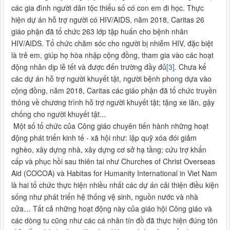
các gia đình người dân tộc thiểu số có con em đi học. Thực
hiện dự án hỗ trợ người có HIV/AIDS, năm 2018, Caritas 26
giáo phận đã tổ chức 263 lớp tập huấn cho bệnh nhân
HIV/AIDS. Tổ chức chăm sóc cho người bị nhiễm HIV, đặc biệt
là trẻ em, giúp họ hòa nhập cộng đồng, tham gia vào các hoạt
động nhân dịp lễ tết và được đến trường đầy đủ
[3]
. Chưa kể
các dự án hỗ trợ người khuyết tật, người bệnh phong dựa vào
cộng đồng, năm 2018, Caritas các giáo phận đã tổ chức truyền
thông về chương trình hỗ trợ người khuyết tật; tặng xe lăn, gậy
chống cho người khuyết tật...
Một số tổ chức của Công giáo chuyên tiến hành những hoạt
động phát triển kinh tế - xã hội như: lập quỹ xóa đói giảm
nghèo, xây dựng nhà, xây dựng cơ sở hạ tầng; cứu trợ khẩn
cấp và phục hồi sau thiên tai như Churches of Christ Overseas
Aid (COCOA) và Habitas for Humanity International in Viet Nam
là hai tổ chức thực hiện nhiều nhất các dự án cải thiện điều kiện
sống như phát triển hệ thống vệ sinh, nguồn nước và nhà
cửa… Tất cả những hoạt động này của giáo hội Công giáo và
các dòng tu cũng như các cá nhân tín đồ đã thực hiện đúng tôn