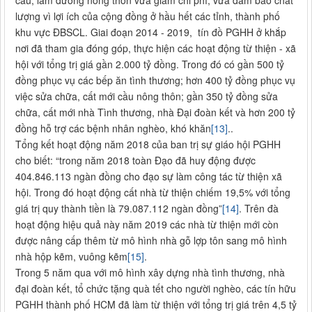
lượng vì lợi ích của cộng đồng ở hầu hết các tỉnh, thành phố
khu vực ĐBSCL. Giai đoạn 2014 - 2019, tín đồ PGHH ở khắp
nơi đã tham gia đóng góp, thực hiện các hoạt động từ thiện - xã
hội với tổng trị giá gần 2.000 tỷ đồng. Trong đó có gần 500 tỷ
đồng phục vụ các bếp ăn tình thương; hơn 400 tỷ đồng phục vụ
việc sửa chữa, cất mới cầu nông thôn; gần 350 tỷ đồng sửa
chữa, cất mới nhà Tình thương, nhà Đại đoàn kết và hơn 200 tỷ
đồng hỗ trợ các bệnh nhân nghèo, khó khăn
[13]
..
Tổng kết hoạt động năm 2018 của ban trị sự giáo hội PGHH
cho biết: “trong năm 2018 toàn Đạo đã huy động được
404.846.113 ngàn đồng cho đạo sự làm công tác từ thiện xã
hội. Trong đó hoạt động cất nhà từ thiện chiếm 19,5% với tổng
giá trị quy thành tiền là 79.087.112 ngàn đồng”
[14]
. Trên đà
hoạt động hiệu quả này năm 2019 các nhà từ thiện mới còn
được nâng cấp thêm từ mô hình nhà gỗ lợp tôn sang mô hình
nhà hộp kẽm, vuông kẽm
[15]
.
Trong 5 năm qua với mô hình xây dựng nhà tình thương, nhà
đại đoàn kết, tổ chức tặng quà tết cho người nghèo, các tín hữu
PGHH thành phố HCM đã làm từ thiện với tổng trị giá trên 4,5 tỷ