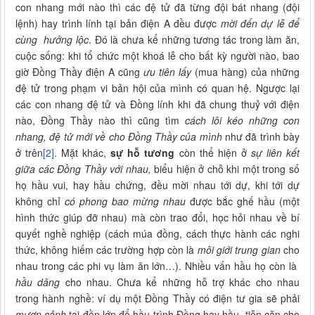
con nhang mới nào thì các đệ tử đã từng đội bát nhang (đội
lệnh) hay trình lính tại bản điện A đều được
mời đến dự lễ để
cùng hưởng lộc
. Đó là chưa kể những tương tác trong làm ăn,
cuộc sống: khi tổ chức một khoá lễ cho bất kỳ người nào, bao
giờ Đồng Thầy điện A cũng
ưu tiên lấy
(mua hàng) của những
đệ tử trong phạm vi bản hội của mình có quan hệ. Ngược lại
các con nhang đệ tử và Đồng lính khi đã chung thuỷ với điện
nào, Đồng Thầy nào thì cũng tìm
cách lôi kéo những con
nhang, đệ tử mới về cho Đồng Thầy của mình
như đã trình bày
ở trên
[2]
. Mặt khác,
sự hỗ tương
còn thể hiện ở
sự liên kết
giữa các Đồng Thầy với nhau,
biểu hiện ở chỗ khi một trong số
họ hầu vui, hay hầu chứng, đều mời nhau tới dự, khi tới dự
không chỉ
có phong bao mừng nhau
được bắc ghế hầu (một
hình thức giúp đỡ nhau) mà còn trao đổi, học hỏi nhau về bí
quyết nghề nghiệp (cách múa đồng, cách thực hành các nghi
thức, không hiếm các trường hợp còn là
môi giới trung gian
cho
nhau trong các phi vụ làm ăn lớn…). Nhiều vấn hầu họ còn là
hầu dâng
cho nhau. Chưa kể những hỗ trợ khác cho nhau
trong hành nghề: ví dụ một Đồng Thầy có điện tư gia sẽ phải
mượn cảnh
tại đền lớn để hầu trình Đồng hay hầu tiễn căn cho