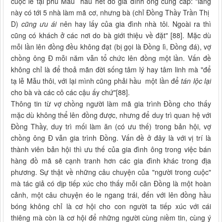
cuộc lễ tại phủ Mẫu hầu hết do gia đình ông cung cấp: "làng
này có tới 5 nhà làm mã cơ, nhưng bà (chỉ Đồng Thầy Trần Thị
D)
cũng ưu ái
nên hay lấy của gia đình nhà tôi. Ngoài ra thì
cũng có khách ở các nơi do bà giới thiệu về đặt" [88]. Mặc dù
mỗi lần lên đồng đều không đạt (bị gọi là Đồng lì, Đồng đá), vợ
chồng ông Đ mỗi năm vẫn tổ chức lên đồng một lần. Vấn đề
không chỉ là để thoả mãn đời sống tâm lý hay tâm linh mà "để
tạ lễ Mẫu thôi, với lại mình cũng phải hầu một lần để
tán lộc lại
cho bà và các cô các cậu ấy chứ"[88].
Thông tin từ vợ chồng người làm mã gia trình Đồng cho thấy
mặc dù không thể lên đồng được, nhưng để duy trì quan hệ với
Đồng Thầy, duy trì mối làm ăn (có ưu thế) trong bản hội, vợ
chồng ông Đ vẫn gia trình Đồng. Vấn đề ở đây là với vị trí là
thành viên bản hội thì ưu thế của gia đình ông trong việc bán
hàng đồ mã sẽ cạnh tranh hơn các gia đình khác trong địa
phương. Sự thật về những câu chuyện của "người trong cuộc"
mà tác giả có dịp tiếp xúc cho thấy mỗi căn Đồng là một hoàn
cảnh, một câu chuyện éo le ngang trái, đến với lên đồng hầu
bóng không chỉ là cơ hội cho con người ta tiếp xúc với cái
thiêng mà còn là cơ hội để những người cùng niềm tin, cùng ý