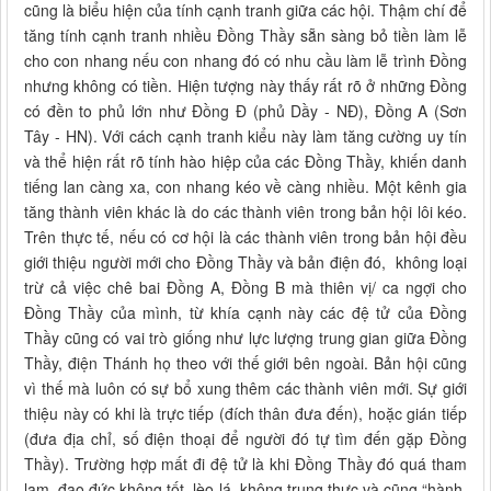
cũng là biểu hiện của tính cạnh tranh giữa các hội. Thậm chí để
tăng tính cạnh tranh nhiều Đồng Thầy sẵn sàng bỏ tiền làm lễ
cho con nhang nếu con nhang đó có nhu cầu làm lễ trình Đồng
nhưng không có tiền. Hiện tượng này thấy rất rõ ở những Đồng
có đền to phủ lớn như Đồng Đ (phủ Dầy - NĐ), Đồng A (Sơn
Tây - HN). Với cách cạnh tranh kiểu này làm tăng cường uy tín
và thể hiện rất rõ tính hào hiệp của các Đồng Thầy, khiến danh
tiếng lan càng xa, con nhang kéo về càng nhiều. Một kênh gia
tăng thành viên khác là do các thành viên trong bản hội lôi kéo.
Trên thực tế, nếu có cơ hội là các thành viên trong bản hội đều
giới thiệu người mới cho Đồng Thầy và bản điện đó, không loại
trừ cả việc chê bai Đồng A, Đồng B mà thiên vị/ ca ngợi cho
Đồng Thầy của mình, từ khía cạnh này các đệ tử của Đồng
Thầy cũng có vai trò giống như lực lượng trung gian giữa Đồng
Thầy, điện Thánh họ theo với thế giới bên ngoài. Bản hội cũng
vì thế mà luôn có sự bổ xung thêm các thành viên mới. Sự giới
thiệu này có khi là trực tiếp (đích thân đưa đến), hoặc gián tiếp
(đưa địa chỉ, số điện thoại để người đó tự tìm đến gặp Đồng
Thầy). Trường hợp mất đi đệ tử là khi Đồng Thầy đó quá tham
lam, đạo đức không tốt, lèo lá, không trung thực và cũng “hành,