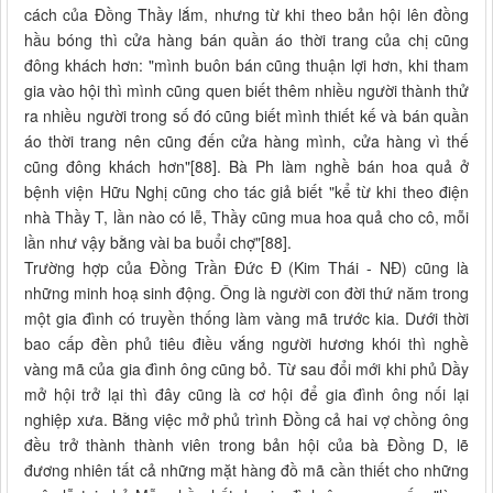
cách của Đồng Thầy lắm, nhưng từ khi theo bản hội lên đồng
hầu bóng thì cửa hàng bán quần áo thời trang của chị cũng
đông khách hơn: "mình buôn bán cũng thuận lợi hơn, khi tham
gia vào hội thì mình cũng quen biết thêm nhiều người thành thử
ra nhiều người trong số đó cũng biết mình thiết kế và bán quần
áo thời trang nên cũng đến cửa hàng mình, cửa hàng vì thế
cũng đông khách hơn"[88]. Bà Ph làm nghề bán hoa quả ở
bệnh viện Hữu Nghị cũng cho tác giả biết "kể từ khi theo điện
nhà Thầy T, lần nào có lễ, Thầy cũng mua hoa quả cho cô, mỗi
lần như vậy bằng vài ba buổi chợ"[88].
Trường hợp của Đồng Trần Đức Đ (Kim Thái - NĐ) cũng là
những minh hoạ sinh động. Ông là người con đời thứ năm trong
một gia đình có truyền thống làm vàng mã trước kia. Dưới thời
bao cấp đền phủ tiêu điều vắng người hương khói thì nghề
vàng mã của gia đình ông cũng bỏ. Từ sau đổi mới khi phủ Dầy
mở hội trở lại thì đây cũng là cơ hội để gia đình ông nối lại
nghiệp xưa. Bằng việc mở phủ trình Đồng cả hai vợ chồng ông
đều trở thành thành viên trong bản hội của bà Đồng D, lẽ
đương nhiên tất cả những mặt hàng đồ mã cần thiết cho những