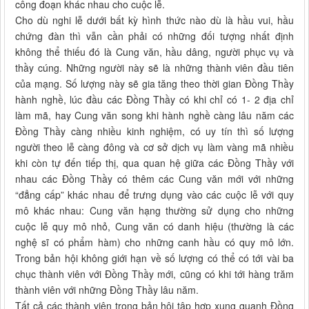
công đoạn khác nhau cho cuộc lễ.
Cho dù nghi lễ dưới bất kỳ hình thức nào dù là hầu vui, hầu
chứng đàn thì vẫn cần phải có những đối tượng nhất định
không thể thiếu đó là Cung văn, hầu dâng, người phục vụ và
thầy cúng. Những người này sẽ là những thành viên đầu tiên
của mạng. Số lượng này sẽ gia tăng theo thời gian Đồng Thầy
hành nghề, lúc đầu các Đồng Thầy có khi chỉ có 1- 2 địa chỉ
làm mã, hay Cung văn song khi hành nghề càng lâu năm các
Đồng Thầy càng nhiều kinh nghiệm, có uy tín thì số lượng
người theo lễ càng đông và cơ sở dịch vụ làm vàng mã nhiều
khi còn tự đến tiếp thị, qua quan hệ giữa các Đồng Thầy với
nhau các Đồng Thầy có thêm các Cung văn mới với những
“đẳng cấp” khác nhau để trưng dụng vào các cuộc lễ với quy
mô khác nhau: Cung văn hạng thường sử dụng cho những
cuộc lễ quy mô nhỏ, Cung văn có danh hiệu (thường là các
nghệ sĩ có phẩm hàm) cho những canh hầu có quy mô lớn.
Trong bản hội không giới hạn về số lượng có thể có tới vài ba
chục thành viên với Đồng Thầy mới, cũng có khi tới hàng trăm
thành viên với những Đồng Thầy lâu năm.
Tất cả các thành viên trong bản hội tập hợp xung quanh Đồng