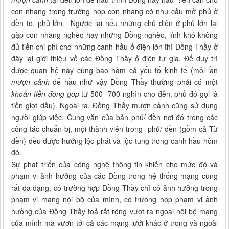
con nhang trong trường hợp con nhang có nhu cầu mở phủ ở
đền to, phủ lớn. Ngược lại nếu những chủ điện ở phủ lớn lại
gặp con nhang nghèo hay những Đồng nghèo, lính khó không
đủ tiền chi phí cho những canh hầu ở điện lớn thì Đồng Thầy ở
đây lại giới thiệu về các Đồng Thầy ở điện tư gia. Để duy trì
được quan hệ này cũng bao hàm cả yếu tố kinh tế (mỗi lần
mượn cảnh
để hầu như vậy Đồng Thầy thường phải có một
khoản tiền đóng góp
từ 500- 700 nghìn cho đền, phủ đó gọi là
tiền giọt dầu). Ngoài ra, Đồng Thầy mượn cảnh cũng sử dụng
người giúp việc, Cung văn của bản phủ/ đền nơi đó trong các
công tác chuẩn bị, mọi thành viên trong phủ/ đền (gồm cả Từ
đền) đều được hưởng lộc phát và lộc tung trong canh hầu hôm
đó.
Sự phát triển của công nghệ thông tin khiến cho mức độ và
phạm vi ảnh hưởng của các Đồng trong hệ thống mạng cũng
rất đa dạng, có trường hợp Đồng Thầy chỉ có ảnh hưởng trong
phạm vi mạng nội bộ của mình, có trường hợp phạm vi ảnh
hưởng của Đồng Thầy toả rất rộng vượt ra ngoài nội bộ mạng
của mình mà vươn tới cả các mạng lưới khác ở trong và ngoài