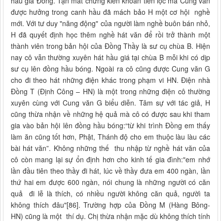
hầu giá Đồng. Tận mắt chứng kiến khoản tiền lộc mà Cung văn
được hưởng trong canh hầu đã mách bảo H một cơ hội nghề
mới. Với tư duy "năng động" của người làm nghề buôn bán nhỏ,
H đã quyết định học thêm nghề hát văn để rồi trở thành một
thành viên trong bản hội của Đồng Thầy là sư cụ chùa B. Hiện
nay cô vẫn thường xuyên hát hầu giá tại chùa B mỗi khi có dịp
sư cụ lên đồng hầu bóng. Ngoài ra cô cũng được Cung văn G
cho đi theo hát những điện khác trong phạm vi HN. Điện nhà
Đồng T (Định Công – HN) là một trong những điện cô thường
xuyên cùng với Cung văn G biểu diễn. Tâm sự với tác giả, H
cũng thừa nhận về những hệ quả mà cô có được sau khi tham
gia vào bản hội lên đồng hầu bóng:“từ khi trình Đồng em thấy
làm ăn cũng tốt hơn, Phật, Thánh độ cho em thuộc làu làu các
bài hát văn”. Không những thế thu nhập từ nghề hát văn của
cô còn mang lại sự ổn định hơn cho kinh tế gia đình:"em nhớ
lần đầu tiên theo thầy đi hát, lúc về thầy đưa em 400 ngàn, lần
thứ hai em được 600 ngàn, nói chung là những người có căn
quả đi lễ là thích, có nhiều người không căn quả, ngườì ta
không thích đâu"[86]. Trường hợp của Đồng M (Hàng Bông-
HN) cũng là một thí dụ. Chị thừa nhận mặc dù không thích tính