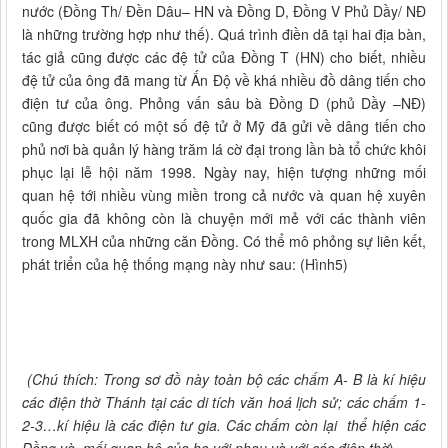
nước (Đồng Th/ Đền Dâu– HN và Đồng D, Đồng V Phủ Dầy/ NĐ
là những trường hợp như thế). Quá trình điền dã tại hai địa bàn,
tác giả cũng được các đệ tử của Đồng T (HN) cho biết, nhiều
đệ tử của ông đã mang từ Ấn Độ về khá nhiều đồ dâng tiến cho
điện tư của ông. Phỏng vấn sâu bà Đồng D (phủ Dầy –NĐ)
cũng được biết có một số đệ tử ở Mỹ đã gửi về dâng tiến cho
phủ nơi bà quản lý hàng trăm lá cờ đại trong lần bà tổ chức khôi
phục lại lễ hội năm 1998. Ngày nay, hiện tượng những mối
quan hệ tới nhiều vùng miền trong cả nước và quan hệ xuyên
quốc gia đã không còn là chuyện mới mẻ với các thành viên
trong MLXH của những căn Đồng. Có thể mô phỏng sự liên kết,
phát triển của hệ thống mạng này như sau: (Hình5)
(Chú thích: Trong sơ đồ này toàn bộ các chấm A- B là kí hiệu
các điện thờ Thánh tại các di tích văn hoá lịch sử; các chấm 1-
2-3…kí hiệu là các điện tư gia. Các chấm còn lại thể hiện các