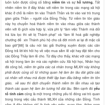
luôn luôn được củng cố bằng
niềm tin
và sự
hỗ tương.
Tất
nhiên niềm tin ở đây khác với niềm tin trong các mạng xã hội
khác ở chỗ là niềm tin vào Thánh Thần và tin vào vai trò trung
gian giữa Thần – người của Đồng Thầy. Từ niềm tin tôn giáo
này họ chuyển hoá thành niềm tin vào nhau giữa các thành
viên với lô gích vừa hợp lý, vừa phi lý “làm việc Thánh mà dối
trá lừa lọc thì sẽ bị Thánh phạt” và “làm lễ hoá giải nghiệp
chướng để xin Thánh phù hộ cho cả đời mình ai lại đi mặc cả
bao giờ”[88] là câu nói tác giả thường xuyên được các căn
Đồng trả lời khi hỏi họ về việc mua sắm lễ vật hay đặt tiền cho
các Đồng Thầy làm lễ cho. Từ đây cho thấy, khác với các mạng
xã hội trong làm ăn mà các nghiên cứu Xã hội học, Nhân học
đã công bố,
niềm tin giữa các cá nhân trong MLXH này không
phải được củng cố từ những quan hệ làm ăn lâu dài giữa các
cá nhân với nhau mà được thiết lập ban đầu bằng niềm tin tôn
giáo, về sau thì dịch chuyển thành niềm tin lẫn nhau và tạo
thành các quan hệ làm ăn tương hỗ dài lâu.
Bên cạnh đó
yếu
tố tình cảm
cũng là một trong những yếu tố đóng vai trò quan
trong trong việc cấu thành MLXH của những căn Đồng. Tình
cảm ở đây không chỉ là tình yêu mến, quan tâm, thăm nom