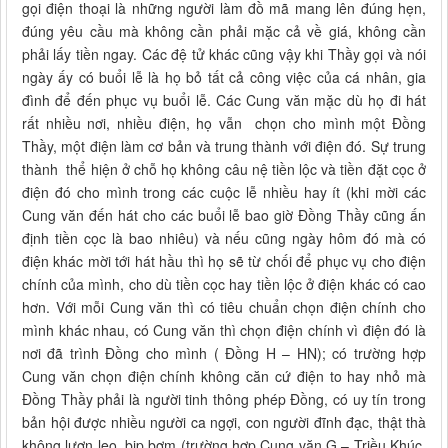
gọi điện thoại là những người làm đồ mã mang lên đúng hẹn,
đúng yêu cầu mà không cần phải mặc cả về giá, không cần
phải lấy tiền ngay. Các đệ tử khác cũng vậy khi Thầy gọi và nói
ngày ấy có buổi lễ là họ bỏ tất cả công việc của cá nhân, gia
đình để đến phục vụ buổi lễ. Các Cung văn mặc dù họ đi hát
rất nhiều nơi, nhiều điện, họ vẫn chọn cho mình một Đồng
Thầy, một điện làm cơ bản và trung thành với điện đó. Sự trung
thành thể hiện ở chỗ họ không câu nệ tiền lộc và tiền đặt cọc ở
điện đó cho mình trong các cuộc lễ nhiều hay ít (khi mời các
Cung văn đến hát cho các buổi lễ bao giờ Đồng Thầy cũng ấn
định tiền cọc là bao nhiêu) và nếu cũng ngày hôm đó mà có
điện khác mời tới hát hầu thì họ sẽ từ chối để phục vụ cho điện
chính của mình, cho dù tiền cọc hay tiền lộc ở điện khác có cao
hơn. Với mỗi Cung văn thì có tiêu chuẩn chọn điện chính cho
mình khác nhau, có Cung văn thì chọn điện chính vì điện đó là
nơi đã trình Đồng cho mình ( Đồng H – HN); có trường hợp
Cung văn chọn điện chính không căn cứ điện to hay nhỏ mà
Đồng Thầy phải là người tinh thông phép Đồng, có uy tín trong
bản hội được nhiều người ca ngợi, con người đĩnh đạc, thật thà
không lươn lẹo, bịp bợm (trường hợp Cung văn G – Triều Khúc.