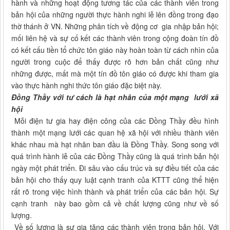
hành và những hoạt động tương tác của các thành viên trong
bản hội của những người thực hành nghi lễ lên đồng trong đạo
thờ thánh ở VN. Những phân tích về động cơ gia nhập bản hội;
mối liên hệ và sự cố kết các thành viên trong cộng đoàn tín đồ
có kết cấu tiền tổ chức tôn giáo này hoàn toàn từ cách nhìn của
người trong cuộc để thấy được rõ hơn bản chất cũng như
những được, mất mà một tín đồ tôn giáo có được khi tham gia
vào thực hành nghi thức tôn giáo đặc biệt này.
Đồng Thầy với t­­ư cách là hạt nhân của một mạng l­­ưới xã
hội
Mỗi điện tư gia hay điện công của các Đồng Thầy đều hình
thành một mạng lưới các quan hệ xã hội với nhiều thành viên
khác nhau mà hạt nhân ban đầu là Đồng Thầy. Song song với
quá trình hành lễ của các Đồng Thầy cũng là quá trình bản hội
ngày một phát triển. Đi sâu vào cấu trúc và sự điều tiết của các
bản hội cho thấy quy luật cạnh tranh của KTTT cũng thể hiện
rất rõ trong việc hình thành và phát triển của các bản hội. Sự
cạnh tranh này bao gồm cả về chất lượng cũng như về số
lượng.
Về số lượng là sự gia tăng các thành viên trong bản hội. Với