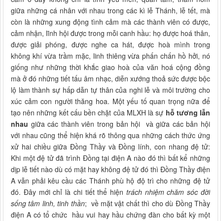
giữa những cá nhân với nhau trong các kì lễ Thánh, lễ tết, mà
còn là những xung động tình cảm mà các thành viên có được,
cảm nhận, lĩnh hội được trong mỗi canh hầu: họ được hoá thân,
được giải phóng, được nghe ca hát, được hoà mình trong
không khí vừa trầm mặc, linh thiêng vừa phấn chấn hồ hởi, nó
giống như những thời khắc giao hoà của văn hoá cộng đồng
mà ở đó những tiết tấu âm nhạc, diễn xướng thoả sức được bộc
lộ làm thành sự hấp dẫn tự thân của nghi lễ và môi trường cho
xúc cảm con người thăng hoa. Một yếu tố quan trọng nữa để
tạo nên những kết cấu bền chặt của MLXH là sự
hỗ tương lẫn
nhau
giữa các thành viên trong bản hội và giữa các bản hội
với nhau cũng thể hiện khá rõ thông qua những cách thức ứng
xử hai chiều giữa Đồng Thầy và Đồng lính, con nhang đệ tử:
Khi một đệ tử đã trình Đồng tại điện A nào đó thì bất kể những
dịp lễ tiết nào dù có mặt hay không đệ tử đó thì Đồng Thầy điện
A vẫn phải kêu cầu các Thánh phù hộ độ trì cho những đệ tử
đó. Đây mới chỉ là chi tiết thể hiện
trách nhiệm chăm sóc đời
sống tâm linh, tinh thần
; về mặt vật chất thì cho dù Đồng Thầy
điện A có tổ chức hầu vui hay hầu chứng đàn cho bất kỳ một