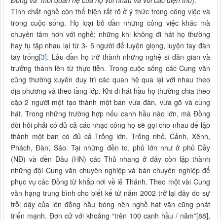
Đồng và mối quan hệ của họ với nhau và với các điện thờ
).
Tính chất nghề còn thể hiện rất rõ ở ý thức trong công việc và
trong cuộc sống. Họ loại bỏ dần những công việc khác mà
chuyên tâm hơn với nghề; những khi không đi hát họ thường
hay tụ tập nhau lại từ 3- 5 người để luyện giọng, luyện tay đàn
tay trống
[3]
. Lâu dần họ trở thành những nghệ sĩ dân gian và
trưởng thành lên từ thực tiễn. Trong cuộc sống các Cung văn
cũng thường xuyên duy trì các quan hệ qua lại với nhau theo
địa phương và theo tầng lớp. Khi đi hát hầu họ thường chia theo
cặp 2 người một tạo thành một ban vừa đàn, vừa gõ và cùng
hát. Trong những trường hợp nếu canh hầu nào lớn, mà Đồng
đòi hỏi phải có đủ cả các nhạc công họ sẽ gọi cho nhau để lập
thành một ban có đủ cả Trống lớn, Trống nhỏ, Cảnh, Xênh,
Phách, Đàn, Sáo. Tại những đền to, phủ lớn như ở phủ Dầy
(NĐ) và đền Dâu (HN) các Thủ nhang ở đây còn lập thành
những đội Cung văn chuyên nghiệp và bán chuyên nghiệp để
phục vụ các Đồng từ khắp nơi về lễ Thánh. Theo một vài Cung
văn hạng trung bình cho biết kể từ năm 2002 trở lại đây do sự
trỗi dậy của lên đồng hầu bóng nên nghề hát văn cũng phát
triển mạnh. Đơn cử với khoảng “trên 100 canh hầu / năm”[88],