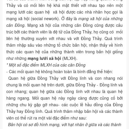
Thầy và có mối liên hệ khá mật thiết với nhau tạo nên một
mạng lưới các quan hệ xã hội được các nhà nhân học gọi là
mạng xã hội (social nework). Ở đây là
mạng xã hội của những
căn Đồng
. Mạng xã hội của những căn Đồng cũng được cấu
trúc bởi các thành viên là đệ tử của Đồng Thầy, họ cũng có mối
liên hệ thường xuyên với nhau và với Đồng Thầy. Quá trình
thâm nhập sâu vào những tổ chức bản hội, nhận thấy về hình
thức các quan hệ của những thành viên trong bản hội giống
như những
mạng lưới xã hội
(MLXH).
* Một số đặc điểm MLXH của các căn Đồng
- Các mối quan hệ không hoàn toàn là bình đẳng thể hiện:
Quan hệ giữa Đồng Thầy với Đồng lính và con nhang nói
chung là mối quan hệ trên dưới, giữa Đồng Thầy - Đồng lính và
con nhang; quan hệ giữa các Đồng lính với nhau là quan hệ
hàng ngang. Mối quan hệ này ngày càng được củng cố bởi
những chu kỳ gặp gỡ nhau- các cuộc lễ hầu đồng của Đồng
Thầy hay Đồng lính. Quá trình thâm nhập bản hội và các thành
viên có thể rút ra một vài đặc điểm như sau:
Bản hội có sơ đồ hình mạng, với hạt nhân ở giữa và các thành