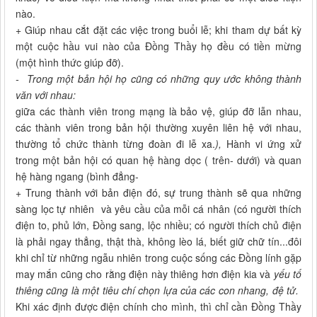
nào.
+ Giúp nhau cắt đặt các việc trong buổi lễ; khi tham dự bất kỳ
một cuộc hầu vui nào của Đồng Thầy họ đều có tiền mừng
(một hình thức giúp đỡ).
- Trong một bản hội họ cũng có những quy ước không thành
văn với nhau:
giữa các thành viên trong mạng là bảo vệ, giúp đỡ lẫn nhau,
các thành viên trong bản hội thường xuyên liên hệ với nhau,
thường tổ chức thành từng đoàn đi lễ xa.
),
Hành vi ứng xử
trong một bản hội có quan hệ hàng dọc ( trên- dưới) và quan
hệ hàng ngang (bình đẳng-
+ Trung thành với bản điện đó, sự trung thành sẽ qua những
sàng lọc tự nhiên và yêu cầu của mỗi cá nhân (có người thích
điện to, phủ lớn, Đồng sang, lộc nhiều; có người thích chủ điện
là phải ngay thẳng, thật thà, không lèo lá, biết giữ chữ tín...đôi
khi chỉ từ những ngẫu nhiên trong cuộc sống các Đồng lính gặp
may mắn cũng cho rằng điện này thiêng hơn điện kia và
yếu tố
thiêng
cũng là một tiêu chí chọn lựa của các con nhang, đệ tử.
Khi xác định được điện chính cho mình, thì chỉ cần Đồng Thầy