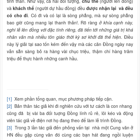
tinh thần. Như vậy, cả hai đối tượng,
chủ thể
(người lên đồng)
và
khách thể
(người dự hầu đồng) đều
được nhận lại và đều
có cho đi
. Có đi và có lại là sòng phẳng, mà sự sòng phẳng
bao giờ cũng mang lại thanh thản!. Rõ ràng
ở khía cạnh này,
nghi lễ lên đồng với đặc tính riêng, đã tiến tới những giá trị khá
nhân văn mà nhiều tôn giáo thời kỳ sơ khởi đã thể hiện
. Điều
này lý giải tại sao tốn kém đến vậy mà các căn Đồng ngày nay
vẫn sẵn sàng bỏ ra hàng vài chục triệu, thậm chí hàng trăm
triệu để thực hành những canh hầu.
[1]
Xem phần tổng quan, mục phương pháp tiếp cận.
[2]
Bản thân tác giả khi đi nghiên cứu với tư cách là con nhang
cũng đã bị vài ba đối tuợng Đồng lính rủ rê, lôi kéo và động
viên tác giả về điện nơi họ đang theo để làm lễ trình Đồng.
[3]
Trong 3 lần tác giả đến phỏng vấn tại nhà một Cung văn ở
HN đều gặp cùng văn đó cùng các bạn hát đang ngồi luyện