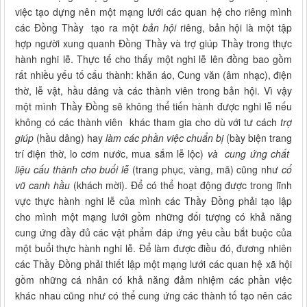
việc tạo dựng nên một mạng lưới các quan hệ cho riêng mình
các Đồng Thầy tạo ra một
bản hội
riêng, bản hội là một tập
hợp người xung quanh Đồng Thầy và trợ giúp Thầy trong thực
hành nghi lễ. Thực tế cho thấy một nghi lễ lên đồng bao gồm
rất nhiều yếu tố cấu thành: khăn áo, Cung văn (âm nhạc), điện
thờ, lễ vật, hầu dâng và các thành viên trong bản hội. Vì vậy
một mình Thầy Đồng sẽ không thể tiến hành được nghi lễ nếu
không có các thành viên khác tham gia cho dù với tư cách
trợ
giúp
(hầu dâng) hay
làm các phần việc chuẩn bị
(bày biện trang
trí điện thờ, lo cơm nước, mua sắm lễ lộc)
và cung ứng chất
liệu cấu thành cho buổi lễ
(trang phục, vàng, mã) cũng như
cổ
vũ canh hầu
(khách mời). Để có thể hoạt động được trong lĩnh
vực thực hành nghi lễ của mình các Thầy Đồng phải tạo lập
cho mình một mạng lưới gồm những đối tượng có khả năng
cung ứng đầy đủ các vật phẩm đáp ứng yêu cầu bắt buộc của
một buổi thực hành nghi lễ. Để làm được điều đó, đương nhiên
các Thầy Đồng phải thiết lập một mạng lưới các quan hệ xã hội
gồm những cá nhân có khả năng đảm nhiệm các phần việc
khác nhau cũng như có thể cung ứng các thành tố tạo nên các