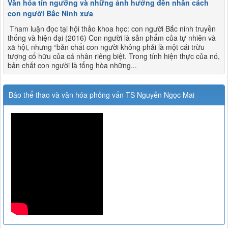
Văn hóa tín ngưỡng và những ảnh hưởng đến nhân cách
con người Bắc Ninh xưa
Tham luận đọc tại hội thảo khoa học: con người Bắc ninh truyền
thống và hiện đại (2016) Con người là sản phẩm của tự nhiên và
xã hội, nhưng “bản chất con người không phải là một cái trừu
tượng cố hữu của cá nhân riêng biệt. Trong tính hiện thực của nó,
bản chất con người là tổng hòa những...
Báo thể thao và văn hóa phỏng vấn TS Nguyễn Ngọc Mai