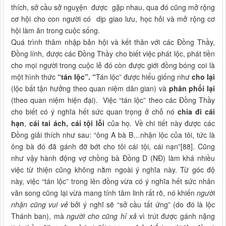
thích, sở cầu sở nguỵện được gặp nhau, qua đó cũng mở rộng
cơ hội cho con người có dịp giao lưu, học hỏi và mở rộng cơ
hội làm ăn trong cuộc sống.
Quá trình thâm nhập bản hội và kết thân với các Đồng Thầy,
Đồng lính, được các Đồng Thầy cho biết việc phát lộc, phát tiền
cho mọi người trong cuộc lễ đó còn được giới đồng bóng coi là
một hình thức
“tán lộc”. “
Tán lộc” được hiểu giống như
cho lại
(lộc bất tận hưởng theo quan niệm dân gian) và
phân phối lại
(theo quan niệm hiện đại). Việc “tán lộc” theo các Đồng Thầy
cho biết có ý nghĩa hết sức quan trọng ở chỗ nó
chia đi cái
hạn
,
cái tai ách, cái tội lỗi
của họ. Về chi tiết này được các
Đồng giải thích như sau: “ông A bà B…nhận lộc của tôi, tức là
ông bà đó đã gánh đỡ bớt cho tôi cái tội, cái nạn”[88]. Cũng
như vậy hành động vợ chồng bà Đồng D (NĐ) làm khá nhiều
việc từ thiện cũng không nằm ngoài ý nghĩa này. Từ góc độ
này, việc “tán lộc” trong lên đồng vừa có ý nghĩa hết sức nhân
văn song cũng lại vừa mang tính tâm linh rất rõ, nó khiến
người
nhận cũng vui vẻ
bởi ý nghĩ sẽ “sở cầu tất ứng” (do đó là lộc
Thánh ban), mà
người cho cũng hỉ xả
vì trút được gánh nặng