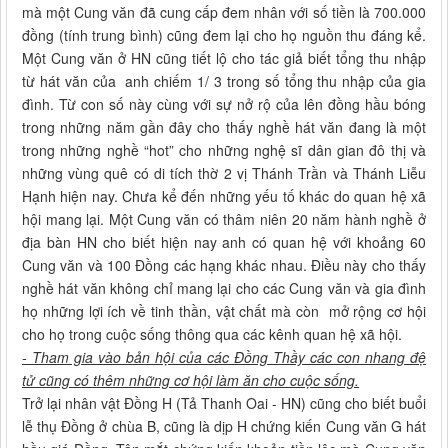
mà một Cung văn đã cung cấp đem nhân với số tiền là 700.000
đồng (tính trung bình) cũng đem lại cho họ nguồn thu đáng kể.
Một Cung văn ở HN cũng tiết lộ cho tác giả biết tổng thu nhập
từ hát văn của anh chiếm 1/ 3 trong số tổng thu nhập của gia
đình. Từ con số này cùng với sự nở rộ của lên đồng hầu bóng
trong những năm gần đây cho thấy nghề hát văn đang là một
trong những nghề “hot” cho những nghệ sĩ dân gian đô thị và
những vùng quê có di tích thờ 2 vị Thánh Trần và Thánh Liễu
Hạnh hiện nay. Chưa kể đến những yếu tố khác do quan hệ xã
hội mang lại. Một Cung văn có thâm niên 20 năm hành nghề ở
địa bàn HN cho biết hiện nay anh có quan hệ với khoảng 60
Cung văn và 100 Đồng các hạng khác nhau. Điều này cho thấy
nghề hát văn không chỉ mang lại cho các Cung văn và gia đình
họ những lợi ích về tinh thần, vật chất mà còn mở rộng cơ hội
cho họ trong cuộc sống thông qua các kênh quan hệ xã hội.
- Tham gia vào bản hội của các Đồng Thầy các con nhang đệ
tử cũng có thêm những cơ hội làm ăn cho cuộc sống.
Trở lại nhân vật Đồng H (Tả Thanh Oai - HN) cũng cho biết buổi
lễ thụ Đồng ở chùa B, cũng là dịp H chứng kiến Cung văn G hát