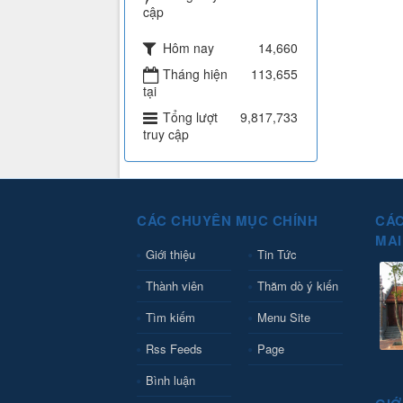
cập
Hôm nay
14,660
Tháng hiện
113,655
tại
Tổng lượt
9,817,733
truy cập
CÁC CHUYÊN MỤC CHÍNH
CÁC
MAI
Giới thiệu
Tin Tức
Thành viên
Thăm dò ý kiến
Tìm kiếm
Menu Site
Rss Feeds
Page
Bình luận