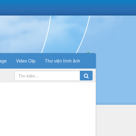
age
Video Clip
Thư viện hình ảnh