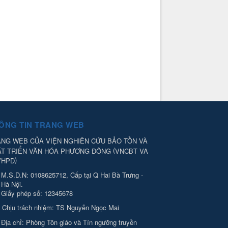
ÔNG TIN TRANG WEB
NG WEB CỦA VIỆN NGHIÊN CỨU BẢO TỒN VÀ
(
ÁT TRIỂN VĂN HÓA PHƯƠNG ĐÔNG
VNCBT VA
)
VHPD
M.S.D.N: 0108625712, Cấp tại Q Hai Bà Trưng -
Hà Nội.
Giấy phép số: 12345678
Chịu trách nhiệm:
TS Nguyễn Ngọc Mai
Địa chỉ:
Phòng Tôn giáo và Tín ngưỡng truyền