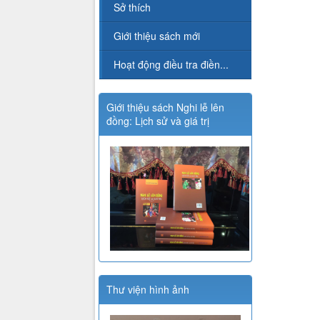
Sở thích
Giới thiệu sách mới
Hoạt động điều tra điền...
Giới thiệu sách Nghi lễ lên
đồng: Lịch sử và giá trị
Thư viện hình ảnh