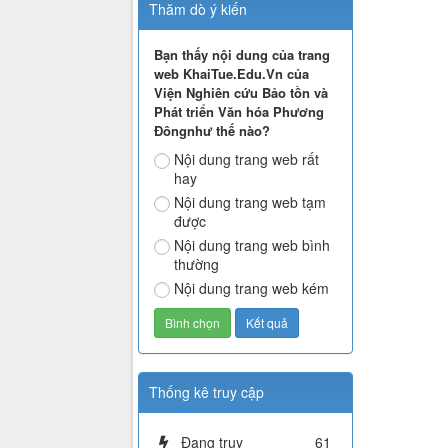
Thăm dò ý kiến
Bạn thấy nội dung của trang
web KhaiTue.Edu.Vn của
Viện Nghiên cứu Bảo tồn và
Phát triển Văn hóa Phương
Đôngnhư thế nào?
Nội dung trang web rất
hay
Nội dung trang web tạm
được
Nội dung trang web bình
thường
Nội dung trang web kém
Thống kê truy cập
Đang truy
61