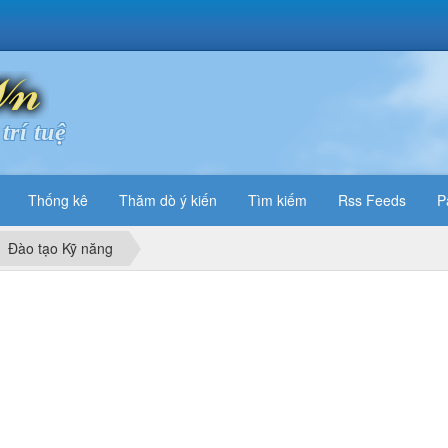
trí tuệ
Thống kê
Thăm dò ý kiến
Tìm kiếm
Rss Feeds
P
Đào tạo Kỹ năng