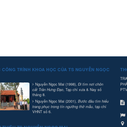
 CÔNG TRÌNH KHOA HỌC CỦA TS NGUYỄN NGỌC
TH
TRA
PH
Nguyễn Ngọc Mai (1998),
Đi tìm nơi chôn
PT
cất Trần Hưng Đạo
, Tạp chí xưa & Nay số
tháng 8.
Nguyễn Ngọc Mai (2001),
Bước đầu tìm hiểu
trang phục trong tín ngưỡng thờ mẫu
, tạp chí
VHNT số 6.