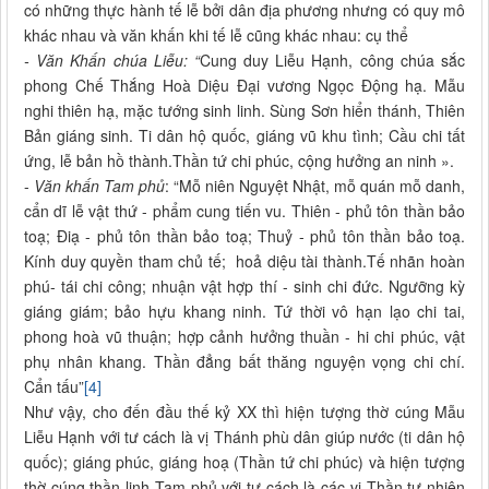
có những thực hành tế lễ bởi dân địa phương nhưng có quy mô
khác nhau và văn khấn khi tế lễ cũng khác nhau: cụ thể
- Văn Khấn chúa Liễu: “
Cung duy Liễu Hạnh, công chúa sắc
phong Chế Thắng Hoà Diệu Đại v­ương Ngọc Động hạ. Mẫu
nghi thiên hạ, mặc tư­ớng sinh linh. Sùng Sơn hiển thánh, Thiên
Bản giáng sinh. Ti dân hộ quốc, giáng vũ khu tình; Cầu chi tất
ứng, lễ bản hồ thành.Thần tứ chi phúc, cộng h­ưởng an ninh ».
-
Văn khấn Tam phủ
: “Mỗ niên Nguyệt Nhật, mỗ quán mỗ danh,
cẩn dĩ lễ vật thứ - phẩm cung tiến vu. Thiên - phủ tôn thần bảo
toạ; Điạ - phủ tôn thần bảo toạ; Thuỷ - phủ tôn thần bảo toạ.
Kính duy quyền tham chủ tế; hoả diệu tài thành.Tế nhãn hoàn
phú- tái chi công; nhuận vật hợp thí - sinh chi đức. Ng­ưỡng kỳ
giáng giám; bảo hựu khang ninh. Tứ thời vô hạn lạo chi tai,
phong hoà vũ thuận; hợp cảnh h­ưởng thuần - hi chi phúc, vật
phụ nhân khang. Thần đẳng bất thăng nguyện vọng chi chí.
Cẩn tấu”
[4]
Như vậy, cho đến đầu thế kỷ XX thì hiện t­ượng thờ cúng Mẫu
Liễu Hạnh với t­ư cách là vị Thánh phù dân giúp nư­ớc (ti dân hộ
quốc); giáng phúc, giáng hoạ (Thần tứ chi phúc) và hiện tượng
thờ cúng thần linh Tam phủ với tư­ cách là các vị Thần tự nhiên