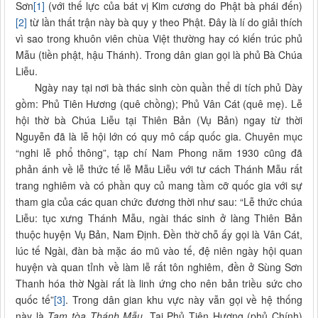
Sơn
[1]
(với thế lực của bát vị Kim cương do Phật bà phái đến)
[2]
từ lần thất trận này bà quy y theo Phật. Đây là lí do giải thích
vì sao trong khuôn viên chùa Việt thường hay có kiến trúc phủ
Mẫu (tiền phật, hậu Thánh). Trong dân gian gọi là phủ Bà Chúa
Liễu.
Ngày nay tại nơi bà thác sinh còn quần thể di tích phủ Dày
gồm: Phủ Tiên Hương (quê chồng); Phủ Vân Cát (quê mẹ). Lễ
hội thờ bà Chúa Liễu tại Thiên Bản (Vụ Bản) ngay từ thời
Nguyễn đã là lễ hội lớn có quy mô cấp quốc gia. Chuyên mục
“nghi lễ phổ thông”, tạp chí Nam Phong năm 1930 cũng đã
phản ánh về lễ thức tế lễ Mẫu Liễu với tư cách Thánh Mẫu rất
trang nghiêm và có phần quy củ mang tầm cỡ quốc gia với sự
tham gia của các quan chức đương thời như sau: “Lễ thức chúa
Liễu: tục xưng Thánh Mẫu, ngài thác sinh ở làng Thiên Bản
thuộc huyện Vụ Bản, Nam Định. Đền thờ chỗ ấy gọi là Vân Cát,
lúc tế Ngài, đàn bà mặc áo mũ vào tế, đệ niên ngày hội quan
huyện và quan tỉnh về làm lễ rất tôn nghiêm, đền ở Sùng Sơn
Thanh hóa thờ Ngài rất là linh ứng cho nên bản triều sức cho
quốc tế”
[3]
. Trong dân gian khu vực này vẫn gọi về hệ thống
này là
Tam tòa Thánh Mẫu.
Tại Phủ Tiên Hương (phủ Chính)