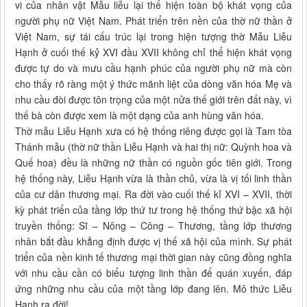
vi của nhân vật Mẫu liễu lại thể hiện toàn bộ khát vọng của
người phụ nữ Việt Nam. Phát triển trên nền của thờ nữ thần ở
Việt Nam, sự tái cấu trúc lại trong hiện tượng thờ Mẫu Liễu
Hạnh ở cuối thế kỷ XVI đầu XVII không chỉ thể hiện khát vọng
được tự do và mưu cầu hạnh phúc của người phụ nữ mà còn
cho thấy rõ ràng một ý thức mãnh liệt của dòng văn hóa Mẹ và
nhu cầu đòi được tôn trọng của một nửa thế giới trên đất này, vì
thế bà còn được xem là một dạng của anh hùng văn hóa.
Thờ mẫu Liễu Hạnh xưa có hệ thống riêng được gọi là Tam tòa
Thánh mẫu (thờ nữ thần Liễu Hạnh và hai thị nữ: Quỳnh hoa và
Quế hoa) đều là những nữ thần có nguồn gốc tiên giới. Trong
hệ thống này, Liễu Hạnh vừa là thần chủ, vừa là vị tối linh thần
của cư dân thương mại. Ra đời vào cuối thế kỉ XVI – XVII, thời
kỳ phát triển của tầng lớp thứ tư trong hệ thống thứ bậc xã hội
truyền thống: Sĩ – Nông – Công – Thương, tầng lớp thương
nhân bắt đầu khẳng định được vị thế xã hội của mình. Sự phát
triển của nền kinh tế thương mại thời gian này cũng đồng nghĩa
với nhu cầu cần có biểu tượng linh thần để quán xuyến, đáp
ứng những nhu cầu của một tầng lớp đang lên. Mô thức Liễu
Hạnh ra đời!