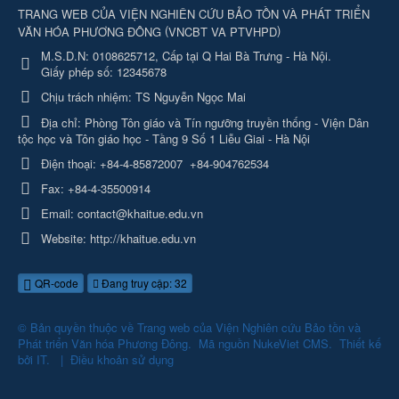
TRANG WEB CỦA VIỆN NGHIÊN CỨU BẢO TỒN VÀ PHÁT TRIỂN
(
)
VĂN HÓA PHƯƠNG ĐÔNG
VNCBT VA PTVHPD
M.S.D.N: 0108625712, Cấp tại Q Hai Bà Trưng - Hà Nội.
Giấy phép số: 12345678
Chịu trách nhiệm:
TS Nguyễn Ngọc Mai
Địa chỉ:
Phòng Tôn giáo và Tín ngưỡng truyền thống - Viện Dân
tộc học và Tôn giáo học - Tầng 9 Số 1 Liễu Giai - Hà Nội
Điện thoại:
+84-4-85872007
+84-904762534
Fax:
+84-4-35500914
Email:
contact@khaitue.edu.vn
Website:
http://khaitue.edu.vn
QR-code
Đang truy cập: 32
© Bản quyền thuộc về
Trang web của Viện Nghiên cứu Bảo tồn và
Phát triển Văn hóa Phương Đông
.
Mã nguồn
NukeViet CMS
.
Thiết kế
bởi
IT
.
|
Điều khoản sử dụng