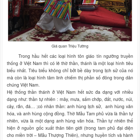
Giá quan Triệu Tường
Trong hầu hết các loại hình tôn giáo tín ngưỡng truyền
thống ở Việt Nam thì có lẽ thờ thần, thánh là một loại hình tiêu
biểu nhất. Tiêu biểu không chỉ bởi bề dày trong lịch sử của nó
mà còn là loại hình tâm linh chiếm thị phần số đông trong dân
chúng Việt Nam.
Hệ thống thần thánh ở Việt Nam hết sức đa dạng với nhiều
dạng như: thần tự nhiên : mây, mưa, sấm chớp, đất, nước, núi,
cây, rắn, đá… ;có nhân thần: anh hùng lịch sử, anh hùng văn
hóa, và anh hùng cộng đồng. Thờ Mẫu Tam phủ vừa là thần tự
nhiên, vừa là một dạng anh hùng văn hóa. Thần tự nhiên thể
hiện ở nguồn gốc xuất thân tiên giới (trong tam phủ đại diện
cho miền trời – Mẫu Thượng Thiên), nhưng huyền tích và hành