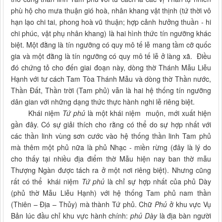
phù hộ cho mư­a thuận gió hoà, nhân khang vật thịnh (tứ thời vô
hạn lạo chi tai, phong hoà vũ thuận; hợp cảnh hưởng thuần - hi
chi phúc, vật phụ nhân khang) là hai hình thức tín ngư­ỡng khác
biệt. Một đằng là tín ngưỡng có quy mô tế lễ mang tầm cỡ quốc
gia và một đằng là tín ng­ưỡng có quy mô tế lễ ở làng xã. Điều
đó chứng tỏ cho đến giai đoạn này, dòng thờ Thánh Mẫu Liễu
Hạnh với tư cách Tam Tòa Thánh Mẫu và dòng thờ Thần nước,
Thần Đất, Thần trời (Tam phủ) vẫn là hai hệ thống tín ngưỡng
dân gian với những dạng thức thực hành nghi lễ riêng biệt.
Khái niệm
Tứ phủ
là một khái niệm muộn, mới xuất hiện
gần đây. Có sự giải thích cho rằng có thể do sự hợp nhất với
các thần linh vùng sơn cước vào hệ thống thần linh Tam phủ
mà thêm một phủ nữa là phủ Nhạc - miền rừng (đây là lý do
cho thấy tại nhiều địa điểm thờ Mẫu hiện nay ban thờ mẫu
Thượng Ngàn được tách ra ở một nơi riêng biệt). Nhưng cũng
rất có thể khái niệm
Tứ phủ
là chỉ sự hợp nhất của phủ Dày
(phủ thờ Mẫu Liễu Hạnh) với hệ thống Tam phủ nam thần
(Thiên – Địa – Thủy) mà thành Tứ phủ. Chữ
Phủ
ở khu vực Vụ
Bản lúc đầu chỉ khu vực hành chính:
phủ Dày
là địa bàn người