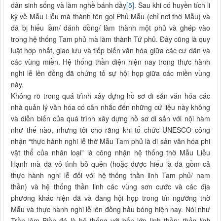
dân sinh sống và làm nghề bánh dầy
[5]
. Sau khi có huyền tích li
kỳ về Mẫu Liễu mà thành tên gọi Phủ Mẫu (chỉ nơi thờ Mẫu) và
đã bị hiểu lầm/ đánh đồng/ làm thành một phủ và ghép vào
trong hệ thống Tam phủ mà làm thành Tứ phủ. Đây cũng là quy
luật hợp nhất, giao lưu và tiếp biến văn hóa giữa các cư dân và
các vùng miền. Hệ thống thần điện hiện nay trong thực hành
nghi lễ lên đồng đã chứng tỏ sự hội họp giữa các miền vùng
này.
Không rõ trong quá trình xây dựng hồ sơ di sản văn hóa các
nhà quản lý văn hóa có cân nhắc đến những cứ liệu này không
và diễn biến của quá trình xây dựng hồ sơ di sản với nội hàm
như thế nào, nhưng tôi cho rằng khi tổ chức UNESCO công
nhận “thực hành nghi lễ thờ Mẫu Tam phủ là di sản văn hóa phi
vật thể của nhân loại” là công nhận hệ thống thờ Mẫu Liễu
Hạnh mà đã vô tình bỏ quên (hoặc được hiểu là đã gồm cả
thực hành nghi lễ đối với hệ thống thần linh Tam phủ/ nam
thần) và hệ thống thần linh các vùng sơn cước và các địa
phương khác hiện đã và đang hội họp trong tín ngưỡng thờ
Mẫu và thực hành nghi lễ lên đồng hầu bóng hiện nay. Nói như
Trần lâm Biền đó là hệ thống với bốn lớp linh thần:
thần linh