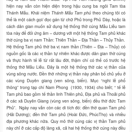
hiện nay vẫn còn hiện diện trong hậu cung ba ngôi Tam tòa
Thánh Mẫu. Khái niệm
Thánh Mẫu Tam phủ
theo chúng tôi có
thể là một cách gọi/ đọc gán từ chữ Phủ trong Phủ Dày, hoặc là
cách dân gian muốn sử dụng hệ thống thờ cúng Mẫu Liễu tam
tòa này để đối ứng âm – dương với một hệ thống Tam phủ khác
thờ cúng ba vị nam Thần: Thiên Thần – Địa Thần – Thủy Thần.
Hệ thống Tam phủ thờ ba vị nam thần (Thiên – Địa – Thủy) có
nguồn gốc là các vị thần tự nhiên khác được dân gian thờ cúng
và thực hành tế lễ từ rất lâu đời, thậm chí có thể có trước hệ
thống thờ Mẫu Liễu. Đây là một hệ thống thờ các vị thần của
vùng sông nước. Đền thờ những vị thần này phân bố chủ yếu ở
các vùng Duyên giang (ven sông, biển). Mục “nghi lễ phổ
thông” trong tạp chí Nam Phong (1930, 1934) cho biết; “ tế lễ
Tam phủ bao gồm tế thần linh Thiên phủ, Địa phủ và Thoải phủ
ở các xã Duyên Giang (vùng ven sông, biển) đều thờ đức Tam
Phủ”. Ngày nay vẫn còn các di tích đó: đền thờ quan Tam phủ
(Hải Dương); đền thờ Tam phủ (Hoài Đức, PhúcThọ) và nhiều
địa phương khác nữa. Quy mô thờ cúng các vị thần Tam phủ
này chỉ ở các cấp độ làng xã, cả hai hệ thống thờ cúng này đều