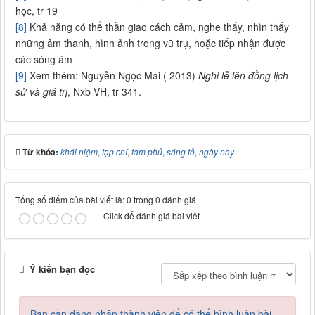
học, tr 19
[8]
Khả năng có thể thần giao cách cảm, nghe thấy, nhìn thấy
những âm thanh, hình ảnh trong vũ trụ, hoặc tiếp nhận được
các sóng âm
[9]
Xem thêm: Nguyễn Ngọc Mai ( 2013)
Nghi lễ lên đồng lịch
sử và giá trị
, Nxb VH, tr 341.
Từ khóa:
khái niệm
,
tạp chí
,
tam phủ
,
sáng tỏ
,
ngày nay
Tổng số điểm của bài viết là: 0 trong 0 đánh giá
Click để đánh giá bài viết
Ý kiến bạn đọc
Bạn cần đăng nhập thành viên để có thể bình luận bài