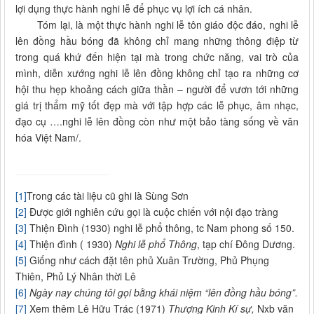
lợi dụng thực hành nghi lễ để phục vụ lợi ích cá nhân.
Tóm lại, là một thực hành nghi lễ tôn giáo độc đáo, nghi lễ
lên đồng hầu bóng đã không chỉ mang những thông điệp từ
trong quá khứ đến hiện tại mà trong chức năng, vai trò của
mình, diễn xướng nghi lễ lên đồng không chỉ tạo ra những cơ
hội thu hẹp khoảng cách giữa thần – người để vươn tới những
giá trị thẩm mỹ tốt đẹp mà với tập hợp các lễ phục, âm nhạc,
đạo cụ ….nghi lễ lên đồng còn như một bảo tàng sống về văn
hóa Việt Nam/.
[1]
Trong các tài liệu cũ ghi là Sùng Sơn
[2]
Được giới nghiên cứu gọi là cuộc chiến với nội đạo tràng
[3]
Thiện Đình (1930) nghi lễ phổ thông, tc Nam phong số 150.
[4]
Thiện đình ( 1930)
Nghi lễ phổ Thông
, tạp chí Đông Dương.
[5]
Giống như cách đặt tên phủ Xuân Trường, Phủ Phụng
Thiên, Phủ Lý Nhân thời Lê
[6]
Ngày nay chúng tôi gọi bằng khái niệm “lên đồng hầu bóng”.
[7]
Xem thêm Lê Hữu Trác (1971)
Thượng Kinh Kí sự,
Nxb văn