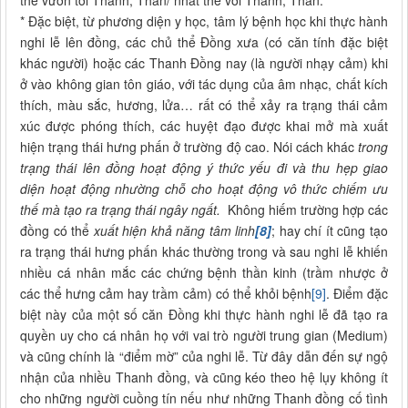
thể vươn tới Thánh, Thần/ nhất thể với Thánh, Thần.
* Đặc biệt, từ phương diện y học, tâm lý bệnh học khi thực hành
nghi lễ lên đồng, các chủ thể Đồng xưa (có căn tính đặc biệt
khác người) hoặc các Thanh Đồng nay (là người nhạy cảm) khi
ở vào không gian tôn giáo, với tác dụng của âm nhạc, chất kích
thích, màu sắc, hương, lửa… rất có thể xảy ra trạng thái cảm
xúc được phóng thích, các huyệt đạo được khai mở mà xuất
hiện trạng thái hưng phấn ở trường độ cao. Nói cách khác
trong
trạng thái lên đồng hoạt động ý thức yếu đi và thu hẹp giao
diện hoạt động nhường chỗ cho hoạt động vô thức chiếm ưu
thế mà tạo ra trạng thái ngây ngất.
Không hiếm trường hợp các
đồng có thể
xuất hiện khả năng tâm linh
[8]
; hay chí ít cũng tạo
ra trạng thái hưng phấn khác thường trong và sau nghi lễ khiến
nhiều cá nhân mắc các chứng bệnh thần kinh (trầm nhược ở
các thể hưng cảm hay trầm cảm) có thể khỏi bệnh
[9]
. Điểm đặc
biệt này của một số căn Đồng khi thực hành nghi lễ đã tạo ra
quyền uy cho cá nhân họ với vai trò người trung gian (Medium)
và cũng chính là “điểm mờ” của nghi lễ. Từ đây dẫn đến sự ngộ
nhận của nhiều Thanh đồng, và cũng kéo theo hệ lụy không ít
cho những người cuồng tín nếu như những Thanh đồng cố tình