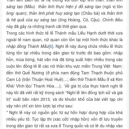
sáng tạo
(Mẫu)
thần linh thực hiện ý đồ sáng tạo
(ngũ vị tôn
ông/ quan);
thần linh phát huy sáng tạo
(Chầu bà) và
thần linh
là hệ quả của sự sáng tạo
(ông Hoàng, Cô, Cậu). Chính điều
này đã gây ra những tranh cãi thời gian qua.
Trong các hình thức tế lễ Thánh mẫu Liễu Hạnh dưới thời xưa
ngoài tế nam quan, nữ quan còn tồn tại một hình thức khác là
nhập đồng Thánh Mẫu
[6]
. Nghi lễ này dung chứa nhiều lễ thức
từng tồn tại nhiều trong dân gian từ trước đó bao gồm: nhập
hồn, múa bóng, hát văn mà đã từng xuất hiện nhiều trong các
cuộc lên đồng tế lễ các nữ thần khu vực miền Trung Việt Nam:
đền thờ Quế Nương (ở phía nam động Tam Thạch thuộc phủ
Cam Lộ (trấn Thuận Hoá/ Huế)…; đền thờ Thánh Mẫu ở xã Kim
Khê/ Vĩnh lộc/ Thanh Hóa….). Về giá trị của thực hành nghi lễ
này tôi đã viết rất kỹ trong sách “Nghi lễ lên đồng lịch sử và giá
trị” xuất bản năm 2013, và do khuôn khổ của bài viêt tạp chí
vậy nên chỉ xin tóm lược lại như sau:
* Nghi lễ này có nguồn gốc từ sự hỗn hợp/ dung hợp của khá
nhiều yếu tố: Tục lập thi (xác cốt/ nhập hồn) vốn dĩ lưu truyền
trong dân gian từ rất xa xưa ở Trung quốc và có lẽ du nhập vào