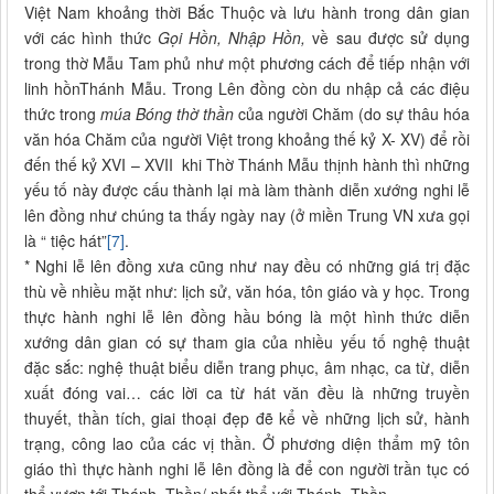
Việt Nam khoảng thời Bắc Thuộc và lưu hành trong dân gian
với các hình thức
Gọi Hồn, Nhập Hồn,
về sau được sử dụng
trong thờ Mẫu Tam phủ như một phương cách để tiếp nhận với
linh hồnThánh Mẫu. Trong Lên đồng còn du nhập cả các điệu
thức trong
múa Bóng
thờ thần
của người Chăm (do sự thâu hóa
văn hóa Chăm của người Việt trong khoảng thế kỷ X- XV) để rồi
đến thế kỷ XVI – XVII khi Thờ Thánh Mẫu thịnh hành thì những
yếu tố này được cấu thành lại mà làm thành diễn xướng nghi lễ
lên đồng như chúng ta thấy ngày nay (ở miền Trung VN xưa gọi
là “ tiệc hát”
[7]
.
* Nghi lễ lên đồng xưa cũng như nay đều có những giá trị đặc
thù về nhiều mặt như: lịch sử, văn hóa, tôn giáo và y học. Trong
thực hành nghi lễ lên đồng hầu bóng là một hình thức diễn
xướng dân gian có sự tham gia của nhiều yếu tố nghệ thuật
đặc sắc: nghệ thuật biểu diễn trang phục, âm nhạc, ca từ, diễn
xuất đóng vai… các lời ca từ hát văn đều là những truyền
thuyết, thần tích, giai thoại đẹp đẽ kể về những lịch sử, hành
trạng, công lao của các vị thần. Ở phương diện thẩm mỹ tôn
giáo thì thực hành nghi lễ lên đồng là để con người trần tục có