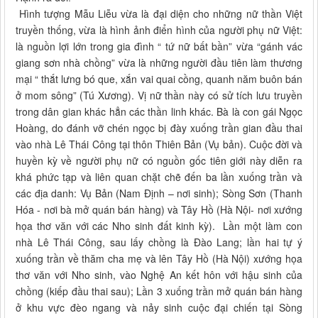
Hình tượng Mẫu Liễu vừa là đại diện cho những nữ thần Việt
truyền thống, vừa là hình ảnh điển hình của người phụ nữ Việt:
là nguồn lợi lớn trong gia đình “ tứ nữ bất bần” vừa “gánh vác
giang sơn nhà chồng” vừa là những người đầu tiên làm thương
mại “ thắt lưng bó que, xắn vai quai cồng, quanh năm buôn bán
ở mom sông” (Tú Xương). Vị nữ thần này có sử tích lưu truyền
trong dân gian khác hẳn các thần linh khác. Bà là con gái Ngọc
Hoàng, do đánh vỡ chén ngọc bị đày xuống trần gian đầu thai
vào nhà Lê Thái Công tại thôn Thiên Bản (Vụ bản). Cuộc đời và
huyền kỳ về người phụ nữ có nguồn gốc tiên giới này diễn ra
khá phức tạp và liên quan chặt chẽ đến ba lần xuống trần và
các địa danh: Vụ Bản (Nam Định – nơi sinh); Sòng Sơn (Thanh
Hóa - nơi bà mở quán bán hàng) và Tây Hồ (Hà Nội- nơi xướng
họa thơ văn với các Nho sinh đất kinh kỳ). Lần một làm con
nhà Lê Thái Công, sau lấy chồng là Đào Lang; lần hai tự ý
xuống trần về thăm cha mẹ và lên Tây Hồ (Hà Nội) xướng họa
thơ văn với Nho sinh, vào Nghệ An kết hôn với hậu sinh của
chồng (kiếp đầu thai sau); Lần 3 xuống trần mở quán bán hàng
ở khu vực đèo ngang và nảy sinh cuộc đại chiến tại Sòng