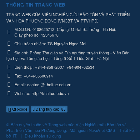
THÔNG TIN TRANG WEB
TRANG WEB CỦA VIỆN NGHIÊN CỨU BẢO TỒN VÀ PHÁT TRIỂN
(
)
VĂN HÓA PHƯƠNG ĐÔNG
VNCBT VA PTVHPD
M.S.D.N: 0108625712, Cấp tại Q Hai Bà Trưng - Hà Nội.
Giấy phép số: 12345678
Chịu trách nhiệm:
TS Nguyễn Ngọc Mai
Địa chỉ:
Phòng Tôn giáo và Tín ngưỡng truyền thống - Viện Dân
tộc học và Tôn giáo học - Tầng 9 Số 1 Liễu Giai - Hà Nội
Điện thoại:
+84-4-85872007
+84-904762534
Fax:
+84-4-35500914
Email:
contact@khaitue.edu.vn
Website:
http://khaitue.edu.vn
QR-code
Đang truy cập: 85
© Bản quyền thuộc về
Trang web của Viện Nghiên cứu Bảo tồn và
Phát triển Văn hóa Phương Đông
.
Mã nguồn
NukeViet CMS
.
Thiết kế
bởi
IT
.
|
Điều khoản sử dụng