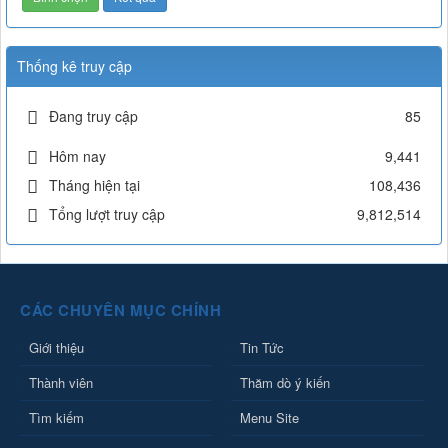
Thống kê truy cập
Đang truy cập
85
Hôm nay
9,441
Tháng hiện tại
108,436
Tổng lượt truy cập
9,812,514
CÁC CHUYÊN MỤC CHÍNH
Giới thiệu
Tin Tức
Thành viên
Thăm dò ý kiến
Tìm kiếm
Menu Site