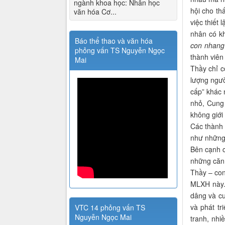
ngành khoa học: Nhân học
hội cho th
văn hóa Cơ...
việc thiết
nhân có k
Báo thể thao và văn hóa
con nhang 
phỏng vấn TS Nguyễn Ngọc
thành viên
Mai
Thầy chỉ c
lượng ngườ
cấp” khác 
nhỏ, Cung
không giới 
Các thành 
như nhữn
Bên cạnh 
những căn 
Thầy – con
MLXH này. 
dâng và cu
và phát tr
VTC 14 phỏng vấn TS
Nguyễn Ngọc Mai
tranh, nh