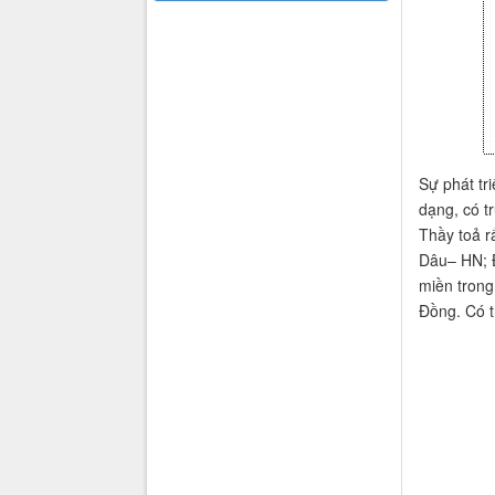
Sự phát tr
dạng, có t
Thầy toả r
Dâu– HN; Đ
miền trong
Đồng. Có t