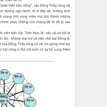
c "phát triển bền vững", các Đồng Thầy cũng rất
âm dương ngũ hành, tử vi đầu số, trường sinh
bệnh mang tính vùng miền mà làm thành những
ể chinh phục những con nhang đệ tử dễ bị xao
 viên bản hội. Trên thực tế, nếu có cơ hội là
ện đó, không loại trừ cả việc chê bai Đồng A,
ử của Đồng Thầy cũng có vai trò giống như lực
ản hội cũng vì thế mà luôn có sự bổ xung thêm