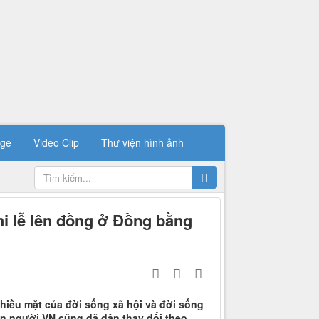
ge
Video Clip
Thư viện hình ảnh
hi lễ lên đồng ở Đồng bằng
hiều mặt của đời sống xã hội và đời sống
on người VN cũng đã dần thay đổi theo