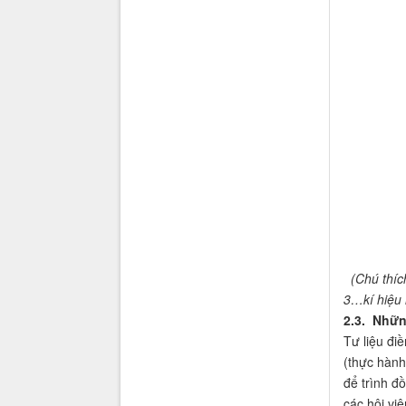
(Chú thíc
3…kí hiệu 
2.3. Nhữn
Tư liệu đi
(thực hành
để trình đ
các hội vi