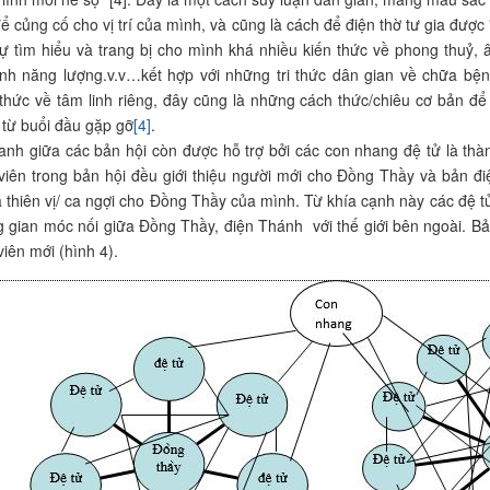
để củng cố cho vị trí của mình, và cũng là cách để điện thờ tư gia đượ
ự tìm hiểu và trang bị cho mình khá nhiều kiến thức về phong thuỷ, 
linh năng lượng.v.v…kết hợp với những tri thức dân gian về chữa 
 thức về tâm linh riêng, đây cũng là những cách thức/chiêu cơ bản đ
từ buổi đầu gặp gỡ
[4]
.
anh giữa các bản hội còn được hỗ trợ bởi các con nhang đệ tử là thành
viên trong bản hội đều giới thiệu người mới cho Đồng Thầy và bản đi
thiên vị/ ca ngợi cho Đồng Thầy của mình. Từ khía cạnh này các đệ t
g gian móc nối giữa Đồng Thầy, điện Thánh với thế giới bên ngoài. B
viên mới (hình 4).