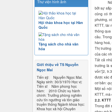
Thư viện hình ảnh
Nói đến KT
bởi sự sắp
cũng có t
phương, có 
Hội thảo khoa học tại Hàn
KTTT, tài 
Quốc
thông qua 
cầu. Trong
hàng hoá, 
Tặng sách cho nhà văn
Thị trường
hóa
của các nh
Tất cả nhữ
Giới thiệu về TS Nguyễn
trường là
Ngọc Mai
vốn”[2, tr
được xác đ
Tiến sỹ: Nguyễn Ngọc Mai.
Ngày sinh: 30/3/1970 Học vị:
cơ bản:
quy
Tiến sĩ Năm phong học
Một số nội
hàm: 2010 Chức vụ hành
KTTT, mà c
chính: Trưởng phòng nghiên
cứu tín ngưỡng và tôn giáo
2.2. KTTT
truyền thống Ngành khoa học:
Trong đời 
Khoa học xã hội Chuyên
nhau mà hạ