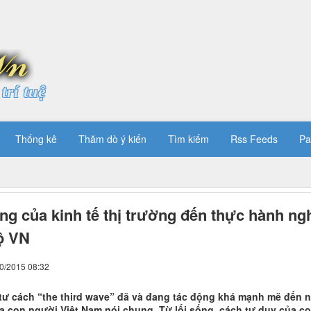
trí tuệ
Thống kê
Thăm dò ý kiến
Tìm kiếm
Rss Feeds
Pa
ng của kinh tế thị trường đến thực hành ng
ộ VN
10/2015 08:32
tư cách “the third wave” đã và đang tác động khá mạnh mẽ đến n
ủa con người Việt Nam nói chung. Từ lối sống, cách tư duy của c