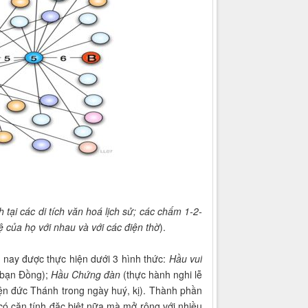
 tại các di tích văn hoá lịch sử; các chấm 1-2-
 của họ với nhau và với các điện thờ
).
n nay được thực hiện dưới 3 hình thức:
Hầu vui
i bạn Đồng);
Hầu Chứng đàn
(thực hành nghi lễ
iện đức Thánh trong ngày huý, kị). Thành phần
ó căn tính đặc biệt nữa mà mở rộng với nhiều