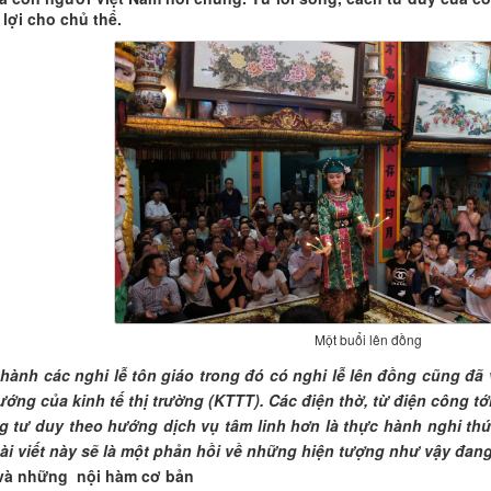
lợi cho chủ thể.
Một buổi lên đồng
 hành các nghi lễ tôn giáo trong đó có nghi lễ lên đồng cũng đã
ớng của kinh tế thị trường (KTTT). Các điện thờ, từ điện công tớ
g tư duy theo hướng dịch vụ tâm linh hơn là thực hành nghi th
ài viết này sẽ là một phản hồi về những hiện tượng như vậy đan
và những nội hàm cơ bản