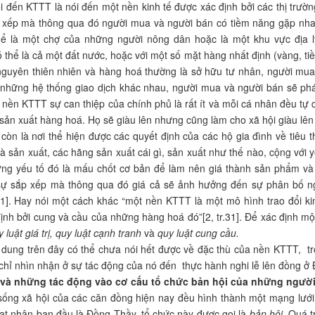
TT là nói đến một nền kinh tế được xác định bởi các thị trường tự
 xếp mà thông qua đó người mua và người bán có tiềm năng gặp nhau
hể là một chợ của những người nông dân hoặc là một khu vực địa l
thể là cả một đất nước, hoặc với một số mặt hàng nhất định (vàng, tiền 
nguyên thiên nhiên và hàng hoá thường là sở hữu tư nhân, người mua 
những hệ thống giao dịch khác nhau, người mua và người bán sẽ phá
 nền KTTT sự can thiệp của chính phủ là rất ít và mỗi cá nhân đều tự d
sản xuất hàng hoá. Họ sẽ giàu lên nhưng cũng làm cho xã hội giàu lên b
 còn là nơi thể hiện được các quyết định của các hộ gia đình về tiêu 
à sản xuất, các hãng sản xuất cái gì, sản xuất như thế nào, cộng với y
ng yếu tố đó là mấu chốt cơ bản để làm nên giá thành sản phẩm và 
 sự sắp xếp mà thông qua đó giá cả sẽ ảnh hưởng đến sự phân bố n
.31]. Hay nói một cách khác “một nền KTTT là một mô hình trao đổi kin
ịnh bởi cung và cầu của những hàng hoá đó”[2, tr.31]. Để xác định mộ
 luật giá trị, quy luật cạnh tranh
và
quy luật cung cầu.
 dung trên đây có thể chưa nói hết được về đặc thù của nền KTTT, tr
hỉ nhìn nhận ở sự tác động của nó đến thực hành nghi lễ lên đồng ở
 và những tác động vào cơ cấu tổ chức bản hội của những người 
sống xã hội của các căn đồng hiện nay đều hình thành một mạng lưới 
t nhân ban đầu là Đồng Thầy, tổ chức này được gọi là
bản hội.
Quá tr