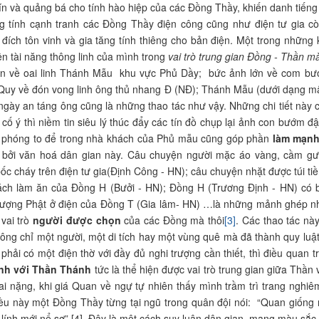
ín và quảng bá cho tính hào hiệp của các Đồng Thầy, khiến danh tiếng
g tính cạnh tranh các Đồng Thầy điện công cũng như điện tư gia cò
ích tôn vinh và gia tăng tính thiêng cho bản điện. Một trong những 
ện tài năng thông linh của mình trong
vai trò trung gian Đồng - Thần m
n về oai linh Thánh Mẫu khu vực Phủ Dầy; bức ảnh lớn về com bướ
uy về đón vong linh ông thủ nhang Đ (NĐ); Thánh Mẫu (dưới dạng mâ
ngày an táng ông cũng là những thao tác như vậy. Những chi tiết này c
cố ý thì niềm tin siêu lý thúc đẩy các tín đồ chụp lại ảnh con bướm 
à phóng to để trong nhà khách của Phủ mẫu cũng góp phần
làm mạnh
ng bởi văn hoá dân gian này. Câu chuyện người mặc áo vàng, cầm g
ốc cháy trên điện tư gia(Định Công - HN); câu chuyện nhặt được túi ti
ch làm ăn của Đồng H (Bưởi - HN); Đồng H (Trương Định - HN) có bà
ượng Phật ở điện của Đồng T (Gia lâm- HN) …là những mảnh ghép nh
 vai trò
người được chọn
của các Đồng mà thôi
[3]
. Các thao tác này
hông chỉ một người, một di tích hay một vùng quê mà đã thành quy luật
 phải có một điện thờ với đầy đủ nghi trượng cần thiết, thì điều quan t
nh với Thần Thánh
tức là thể hiện được vai trò trung gian giữa Thần
vai nặng, khi giá Quan về ngự tự nhiên thấy mình trầm trì trang nghiêm
iều này một Đồng Thầy từng tại ngũ trong quân đội nói: “Quan giống nh
 lính mới nể sợ” [4]. Đây là một cách suy luận dân gian, mang màu sắc 