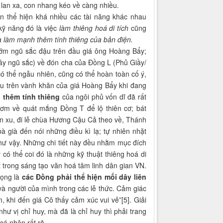
 lan xa, con nhang kéo về càng nhiều.
n thể hiện khá nhiều các tài năng khác nhau
kỹ năng đó là việc
làm thiêng hoá di tích
cũng
à làm mạnh thêm tính thiêng của bản điện.
m ngũ sắc đậu trên đầu giá ông Hoàng Bẩy;
y ngũ sắc) về đón cha của Đồng L (Phủ Giầy/
ó thể ngẫu nhiên, cũng có thể hoàn toàn cố ý,
đậu trên vành khăn của giá Hoàng Bẩy khi đang
 thêm
tính thiêng
của ngôi phủ vốn dĩ đã rất
ươm về quát mắng Đồng T để lộ thiên cơ; bát
ền xu, đi lễ chùa Hương Cậu Cả theo về, Thánh
 già đến nói những điều kì lạ; tự nhiên nhặt
ư vậy. Những chi tiết này đều nhằm mục đích
 có thể coi đó là những kỹ thuật thiêng hoá di
 trong sáng tạo văn hoá tâm linh dân gian VN.
rọng là
các Đồng phải thể hiện mối dây liên
 và người của mình trong các lễ thức. Cảm giác
, khi đến giá Cô thấy cảm xúc vui vẻ”[5]. Giải
ư vị chỉ huy, mà đã là chỉ huy thì phải trang
cá nhân rất rõ.