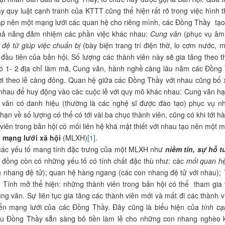
ấy quy luật cạnh tranh của KTTT cũng thể hiện rất rõ trong việc hình 
 lập nên một mạng lưới các quan hệ cho riêng mình, các Đồng Thầy tạ
hả năng đảm nhiệm các phần việc khác nhau:
Cung văn
(phục vụ âm
đệ tử giúp việc chuẩn bị
(bày biện trang trí điện thờ, lo cơm nước,
 đầu tiên của bản hội. Số lượng các thành viên này sẽ gia tăng theo
ó 1- 2 địa chỉ làm mã, Cung văn, hành nghề càng lâu năm các Đồng T
i theo lễ càng đông. Quan hệ giữa các Đồng Thầy với nhau cũng bổ
nhau để huy động vào các cuộc lễ với quy mô khác nhau: Cung văn h
 văn có danh hiệu (thường là các nghệ sĩ được đào tạo) phục vụ n
hạn về số lượng có thể có tới vài ba chục thành viên, cũng có khi tới h
viên trong bản hội có mối liên hệ khá mật thiết với nhau tạo nên một 
g
mạng lưới xã hội
(MLXH)
[1]
.
các yếu tố mang tính đặc trưng của một MLXH như
niềm tin, sự hỗ 
đồng còn có những yếu tố có tính chất đặc thù như: các
mối quan hệ
 nhang đệ tử); quan hệ hàng ngang (các con nhang đệ tử với nhau);
Tính mở thể hiện: những thành viên trong bản hội có thể tham gia 
ng văn. Sự liên tục gia tăng các thành viên mới và mất đi các thành v
iển mạng lưới của các Đồng Thầy. Đây cũng là biểu hiện của
tính cạ
iều Đồng Thầy sẵn sàng bỏ tiền làm lễ cho những con nhang nghèo 