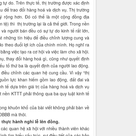
 do. Trên thực tế, thị trường được xác định
 để trao đổi hàng hoá và dịch vụ. Thị trường
ý rộng hơn. Đó có thể là một cộng đồng địa
tệ) thì thị trường lại là cả thế giới. Trong nền
và người bán đều có sự tự do kinh tế rất lớn,
t những tín hiệu để điều chỉnh lượng cung và
o theo đuổi lợi ích của chính mình. Họ nghĩ ra
ằng việc tạo ra cơ hội và việc làm cho xã hội.
thụ, thay đổi hàng hoá gì, cũng như quyết định
ếu tố thứ ba là quyết định của người lao động.
điều chỉnh các quan hệ cung cầu. Vì vậy “thị
guồn lực khan hiếm gồm lao động, đất đai và
h tế dựa trên giá trị của hàng hoá và dịch vụ
t nền KTTT phải thông qua ba quy luật kinh tế
ong khuôn khổ của bài viết không phải bàn về
 ĐBBB mà thôi.
thực hành nghi lễ lên đồng.
các quan hệ xã hội với nhiều thành viên khác
ình tìm hiểu cấu trúc, sự điều tiết của các bản