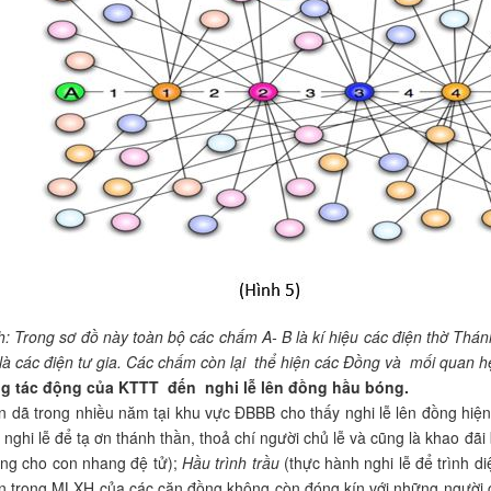
h: Trong sơ đồ này toàn bộ các chấm A- B là kí hiệu các điện thờ Thánh
là các điện tư gia. Các chấm còn lại thể hiện các Đồng và mối quan hệ
g tác động của KTTT đến nghi lễ lên đồng hầu bóng.
ền dã trong nhiều năm tại khu vực ĐBBB cho thấy nghi lễ lên đồng hiệ
 nghi lễ để tạ ơn thánh thần, thoả chí người chủ lễ và cũng là khao đã
ồng cho con nhang đệ tử);
Hầu trình trầu
(thực hành nghi lễ để trình d
ên trong MLXH của các căn đồng không còn đóng kín với những người c