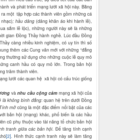
thành và phát triển mạng lưới xã hội này. Bằng
o ra một tập hợp các thành viên gồm những cá
 nhạc)
; hầu dâng
(dâng khăn áo khi hành lễ),
 mua sắm lễ lộc), những người này sẽ là những
 thời gian Đồng Thầy hành nghề. Lúc đầu Đồng
hầy càng nhiều kinh nghiệm, có uy tín thì số
 xung thêm các Cung văn mới với những “đẳng
ạng thường sử dụng cho những cuộc lễ quy mô
hững canh hầu có quy mô lớn. Trong bản hội
àng trăm thành viên.
mạng lưới các quan hệ xã hội có cấu trúc giống
tương
và
nhu cầu cộng cảm
mạng xã hội của
 là không bình đẳng
: quan hệ trên dưới Đồng
Tính mở
cũng là một đặc điểm nổi bật của các
với bản hội (mạng) khác, phổ biến là các hầu
iên cũ phụ thuộc vào tài năng tổ chức bản hội
nh tranh giữa các bản hội
. Để tăng tính cạnh
khó
[2]
. Hình thức cạnh tranh này sẽ làm tăng