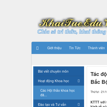
Chia sẻ tri thức, khai thông 
Giới thiệu
Tin Tức
Thành viên
Bài viết chuyên môn
Tác độ
Bắc B
Hoạt động Khoa học
Các Hội thảo khoa học
Thứ tư - 21/
đã...
KTTT với 
Đào tạo và Tư vấn
kinh tế c