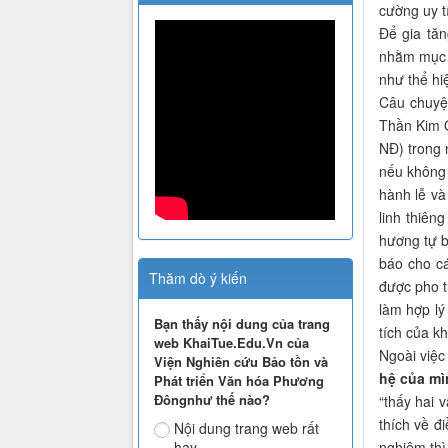
cường uy t
Để gia tăn
nhằm mục đ
như thể hi
Câu chuyệ
Thần Kim Q
NĐ) trong 
nếu không 
hành lễ v
linh thiê
hương tự b
báo cho cá
Thăm dò ý kiến
được pho t
làm hợp lý
Bạn thấy nội dung của trang
tích của k
web KhaiTue.Edu.Vn của
Ngoài việc
Viện Nghiên cứu Bảo tồn và
hệ của mì
Phát triển Văn hóa Phương
Đôngnhư thế nào?
“thấy hai 
thích về đ
Nội dung trang web rất
hay
nghiêm thì