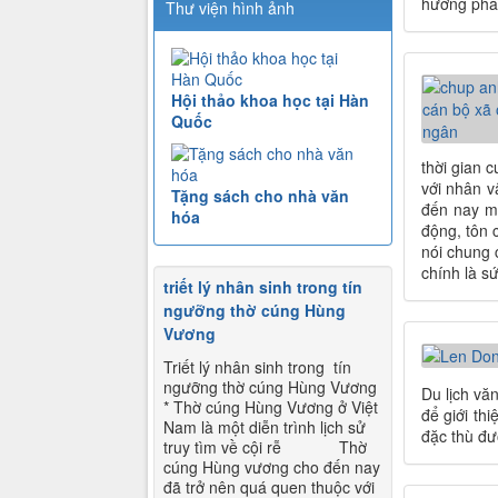
hướng phát
Thư viện hình ảnh
Hội thảo khoa học tại Hàn
Quốc
thời gian 
với nhân 
Tặng sách cho nhà văn
đến nay mặ
hóa
động, tôn 
nói chung 
chính là s
triết lý nhân sinh trong tín
ngưỡng thờ cúng Hùng
Vương
Triết lý nhân sinh trong tín
ngưỡng thờ cúng Hùng Vương
Du lịch vă
* Thờ cúng Hùng Vương ở Việt
để giới th
Nam là một diễn trình lịch sử
đặc thù đư
truy tìm về cội rễ Thờ
cúng Hùng vương cho đến nay
đã trở nên quá quen thuộc với