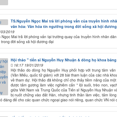
TS.Nguyễn Ngọc Mai trả lời phóng vấn của truyền hình nh
văn hóa: Văn hóa tín ngưỡng trong đời sống xã hội đương
/03/2019
Ngọc Mai trả lời phóng vấn tại trường quay của truyền hình nhân dâ
 trong đời sống xã hội đương đại
Hội thảo " tiến sĩ Nguyễn Huy Nhuận & dòng họ khoa bản
16:17 19/01/2019
Hội thảo do dòng họ Nguyễn Huy phối hợp với trung tâm văn
(Văn Miếu, quốc tử giám) với 28 bài tham luận của các nhà kho
về tham dự. Hội thảo đã không chỉ cho thấy tiềm năng của mộ
được tấm gương làm việc nghiêm cẩn " lội suối, trèo non, vạch
giữa Viêt Nam và Trung Quốc của Tiến sĩ Nguyễn Huy Nhuận v
bị nuốt chửng vào đất Hán, nhưng tinh thần làm việc, tấm lòn
đó đáng để cho các quan chức ngoại giao nói riêng, quan chức VN nói 