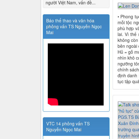
người Việt Nam, vấn đề...
• Phong tụ
Báo thể thao và văn hóa
mỗi tộc ng
phỏng vấn TS Nguyễn Ngọc
phù hợp và
Mai
lai. Vì th
không còn 
bên ngoài 
Hủ = gỗ mụ
nhìn khô c
ngưỡng tôn
chính sách
định danh 
tục tập qu
VTC 14 phỏng vấn TS
Nguyễn Ngọc Mai