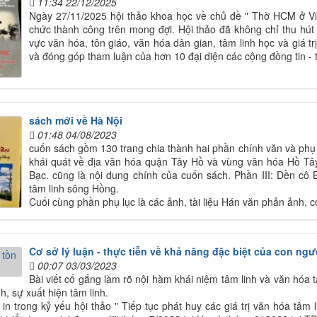
11:34 22/12/2025
Ngày 27/11/2025 hội thảo khoa học về chủ đề " Thờ HCM ở Việ
chức thành công trên mong đợi. Hội thảo đã không chỉ thu hút
vực văn hóa, tôn giáo, văn hóa dân gian, tâm linh học và giá trị
và đóng góp tham luận của hơn 10 đại diện các cộng đồng tin -
sách mới về Hà Nội
01:48 04/08/2023
cuốn sách gồm 130 trang chia thành hai phần chính văn và phụ 
khái quát về địa văn hóa quận Tây Hồ và vùng văn hóa Hồ Tây
Bạc. cũng là nội dung chính của cuốn sách. Phần III: Dền cô B
tâm linh sông Hồng.
Cuối cùng phần phụ lục là các ảnh, tài liệu Hán văn phản ảnh, 
Cơ sở lý luận - thực tiễn về khả năng đặc biệt của con ngư
00:07 03/03/2023
Bài viết cố gắng làm rõ nội hàm khái niệm tâm linh và văn hóa 
h, sự xuất hiện tâm linh.
ã in trong kỷ yếu hội thảo " Tiếp tục phát huy các giá trị văn hóa tâm