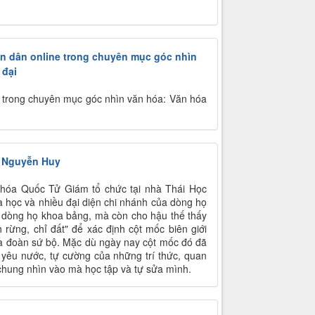
ân dân online trong chuyên mục góc nhìn
 đại
n trong chuyên mục góc nhìn văn hóa: Văn hóa
g Nguyễn Huy
 hóa Quốc Tử Giám tổ chức tại nhà Thái Học
a học và nhiều đại diện chi nhánh của dòng họ
t dòng họ khoa bảng, mà còn cho hậu thế thấy
 rừng, chỉ đất" để xác định cột mốc biên giới
à đoàn sứ bộ. Mặc dù ngày nay cột mốc đó đã
g yêu nước, tự cường của những trí thức, quan
chung nhìn vào mà học tập và tự sửa mình.