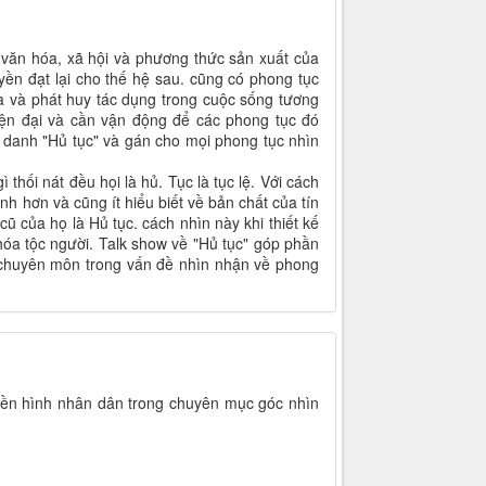
g văn hóa, xã hội và phương thức sản xuất của
yền đạt lại cho thế hệ sau. cũng có phong tục
 và phát huy tác dụng trong cuộc sống tương
hiện đại và cần vận động để các phong tục đó
h danh "Hủ tục" và gán cho mọi phong tục nhìn
thối nát đều họi là hủ. Tục là tục lệ. Với cách
nh hơn và cũng ít hiểu biết về bản chất của tín
 của họ là Hủ tục. cách nhìn này khi thiết kế
hóa tộc người. Talk show về "Hủ tục" góp phần
à chuyên môn trong vấn đề nhìn nhận về phong
uyền hình nhân dân trong chuyên mục góc nhìn