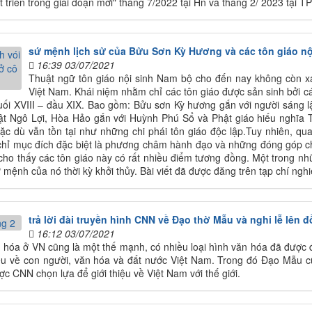
 triển trong giai đoạn mới" tháng 7/2022 tại Hn và tháng 2/ 2023 tại 
sứ mệnh lịch sử của Bửu Sơn Kỳ Hương và các tôn giáo nộ
16:39 03/07/2021
Thuật ngữ tôn giáo nội sinh Nam bộ cho đến nay không còn xa
Việt Nam. Khái niệm nhằm chỉ các tôn giáo được sản sinh bởi
cuối XVIII – đầu XIX. Bao gồm: Bửu sơn Kỳ hương gắn với người sáng 
vật Ngô Lợi, Hòa Hảo gắn với Huỳnh Phú Sổ và Phật giáo hiếu nghĩ
c dù vẫn tồn tại như những chi phái tôn giáo độc lập.Tuy nhiên, qua k
chỉ mục đích đặc biệt là phương châm hành đạo và những đóng góp c
cho thấy các tôn giáo này có rất nhiều điểm tương đồng. Một trong n
ứ mệnh của nó thời kỳ khởi thủy. Bài viết đã được đăng trên tạp chí ngh
trả lời đài truyền hình CNN về Đạo thờ Mẫu và nghi lễ lên 
16:12 03/07/2021
n hóa ở VN cũng là một thế mạnh, có nhiều loại hình văn hóa đã được đ
iệu về con người, văn hóa và đất nước Việt Nam. Trong đó Đạo Mẫu c
ợc CNN chọn lựa để giới thiệu về Việt Nam với thế giới.