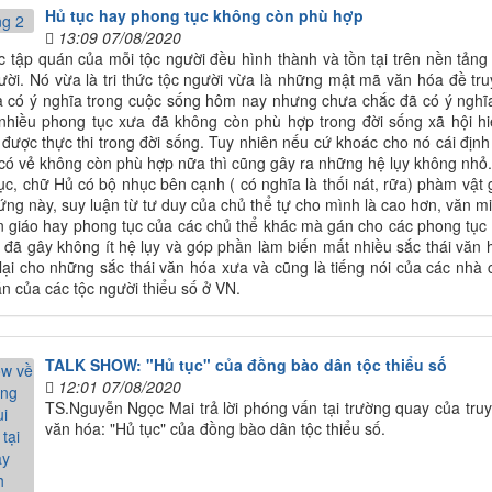
Hủ tục hay phong tục không còn phù hợp
13:09 07/08/2020
c tập quán của mỗi tộc người đều hình thành và tồn tại trên nền tản
ười. Nó vừa là tri thức tộc người vừa là những mật mã văn hóa đề tru
 có ý nghĩa trong cuộc sống hôm nay nhưng chưa chắc đã có ý nghĩa
ế nhiều phong tục xưa đã không còn phù hợp trong đời sống xã hội 
được thực thi trong đời sống. Tuy nhiên nếu cứ khoác cho nó cái địn
có vẻ không còn phù hợp nữa thì cũng gây ra những hệ lụy không nhỏ.
c, chữ Hủ có bộ nhục bên cạnh ( có nghĩa là thối nát, rữa) phàm vật gì 
ứng này, suy luận từ tư duy của chủ thể tự cho mình là cao hơn, văn mi
 giáo hay phong tục của các chủ thể khác mà gán cho các phong tục cũ
 đã gây không ít hệ lụy và góp phần làm biến mất nhiều sắc thái văn 
lại cho những sắc thái văn hóa xưa và cũng là tiếng nói của các nh
án của các tộc người thiểu số ở VN.
TALK SHOW: "Hủ tục" của đồng bào dân tộc thiểu số
12:01 07/08/2020
TS.Nguyễn Ngọc Mai trả lời phóng vấn tại trường quay của tr
văn hóa: "Hủ tục" của đồng bào dân tộc thiểu số.