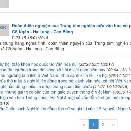
Đoàn thiện nguyện của Trung tâm nghiên cứu văn hóa cổ 
Cô Ngân - Hạ Lang - Cao Bằng
23:15 18/01/2018
 thùng hàng nghĩa tình, đoàn thiện nguyện của Trung tâm nghiên 
 xã Cô Ngân - Hạ Lang - Cao Bằng
ự hội thảo khoa học quốc tế: Văn hóa núi
(22:20 23/11/2017)
 của tín ngưỡng trong đời sống xã hội ở việt nam hiện nay
(09:04 13/11
 tín ngưỡng tâm linh ở Việt Nam: Khía cạnh kinh tế - xã hội
(08:47 13/1
 của thờ mẫu & nghi lễ lên đồng trong bối cảnh văn hóa, xã hội Việt Na
ghĩ hầu đồng nhiều là được thăng quan tiến chức
(11:07 14/10/2016)
u những giá trị cơ bản của tôn giáo truyền thống ở Việt Nam
(09:35 17
hiệp văn hoá Thăng Long- Hà Nội & một số vấn đề về nhận thức trong 
2016)
iệu Cuốn sách Nghi lễ lên đồng lịch sử và giá trị của TS Nguyễn Ngọc 
«
1
2
»