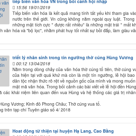
tiếp biến văn hóa VN trong bối cảnh hội nhập
15:56 19/01/2019
Tiếp biến văn hóa là kết quả mang tính tất yếu khi tham gia và
nước trên thế giới. Vn cũng không nằm ngoài quy luật. Trong 
những mặt tích cực " được rất nhiều" là những mặt trái " mất k
nh văn hóa và "bộ lọc", nhằm phát huy tối nhất sự bồi đắp, làm giàu v
triết lý nhân sinh trong tín ngưỡng thờ cúng Hùng Vương
00:12 13/04/2018
Nằm trong dòng chảy của văn hóa thờ cúng tổ tiên, thờ cúng v
của hiện tại với quá khứ mà còn là một tín ngưỡng, lễ hội bao
dân tộc nhận thức rõ rệt về nguồn gốc của mình và mong muốn 
mật mã văn hóa. Trong bối cảnh các bài viết về lễ hội đền Hùng 
ã các khái niệm liên quan đến vua Hùng và hệ thống các giá trị nhân
Hùng Vương; Kinh đô Phong Châu; Thờ cúng vua tổ.
ng trên tạp chí Tuyên giáo số 4/ 2018
Hoat động từ thiện tại huyện Hạ Lang, Cao Bằng