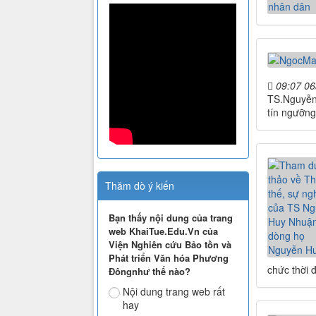
09:07 06
TS.Nguyễn 
tín ngưỡng
Thăm dò ý kiến
Bạn thấy nội dung của trang
web KhaiTue.Edu.Vn của
Viện Nghiên cứu Bảo tồn và
Phát triển Văn hóa Phương
chức thời 
Đôngnhư thế nào?
Nội dung trang web rất
hay