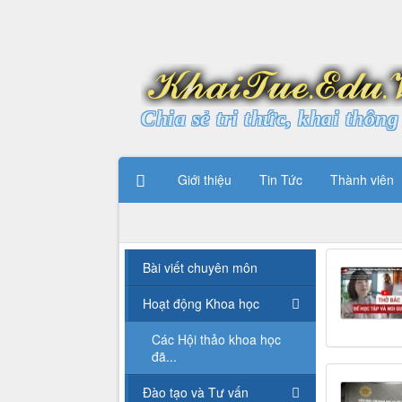
Chia sẻ tri thức, khai thông 
Giới thiệu
Tin Tức
Thành viên
Bài viết chuyên môn
Hoạt động Khoa học
Các Hội thảo khoa học
đã...
Đào tạo và Tư vấn