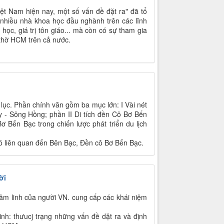
t Nam hiện nay, một số vấn đề đặt ra" đã tổ
 nhiều nhà khoa học đầu nghành trên các lĩnh
 học, giá trị tôn giáo... mà còn có sự tham gia
 thờ HCM trên cả nước.
lục. Phần chính văn gồm ba mục lớn: I Vài nét
 - Sông Hồng; phần II Di tích đền Cô Bơ Bến
ơ Bến Bạc trong chiến lược phát triển du lịch
có liên quan đến Bên Bạc, Đền cô Bơ Bến Bạc.
ời
tâm linh của người VN. cung cấp các khái niệm
 linh: thưucj trạng những vấn đề dặt ra và định