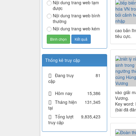
Nội dung trang web tạm
được
Nội dung trang web bình
thường
Nội dung trang web kém
cao bản lĩ
tiêu cực.
Thống kê truy cập
Đang truy
81
cập
vào giải m
Hôm nay
15,386
Vương.
Tháng hiện
131,345
Key word: 
tại
(bài đã đă
Tổng lượt
9,835,423
truy cập