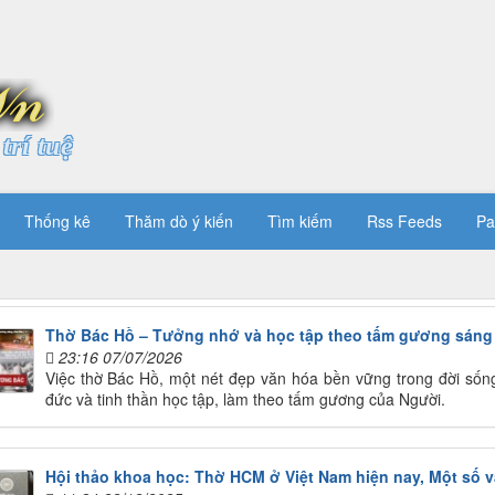
trí tuệ
Thống kê
Thăm dò ý kiến
Tìm kiếm
Rss Feeds
Pa
Thờ Bác Hồ – Tưởng nhớ và học tập theo tấm gương sáng
23:16 07/07/2026
Việc thờ Bác Hồ, một nét đẹp văn hóa bền vững trong đời sống n
đức và tinh thần học tập, làm theo tấm gương của Người.
Hội thảo khoa học: Thờ HCM ở Việt Nam hiện nay, Một số v