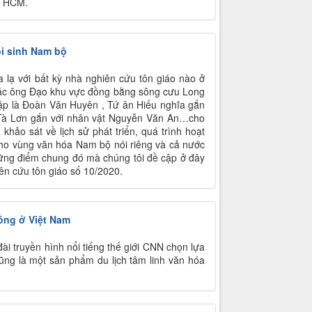
TP HCM.
i sinh Nam bộ
 lạ với bất kỳ nhà nghiên cứu tôn giáo nào ở
 các ông Đạo khu vực đồng bằng sông cưu Long
lập là Đoàn Văn Huyên , Tứ ân Hiếu nghĩa gắn
a Tà Lơn gắn với nhân vật Nguyễn Văn An…cho
hảo sát về lịch sử phát triển, quá trình hoạt
ho vùng văn hóa Nam bộ nói riêng và cả nước
hững điểm chung đó mà chúng tôi đề cập ở đây
iên cứu tôn giáo số 10/2020.
đồng ở Việt Nam
ài truyền hình nổi tiếng thế giới CNN chọn lựa
ũng là một sản phẩm du lịch tâm linh văn hóa