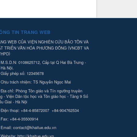
ÔNG TIN TRANG WEB
NG WEB CỦA VIỆN NGHIÊN CỨU BẢO TỒN VÀ
(
ÁT TRIỂN VĂN HÓA PHƯƠNG ĐÔNG
VNCBT VA
)
VHPD
M.S.D.N: 0108625712, Cấp tại Q Hai Bà Trưng -
Hà Nội.
Giấy phép số: 12345678
Chịu trách nhiệm:
TS Nguyễn Ngọc Mai
Địa chỉ:
Phòng Tôn giáo và Tín ngưỡng truyền
g - Viện Dân tộc học và Tôn giáo học - Tầng 9 Số
ễu Giai - Hà Nội
Điện thoại:
+84-4-85872007
+84-904762534
Fax:
+84-4-35500914
Email:
contact@khaitue.edu.vn
Website:
http://khaitue.edu.vn