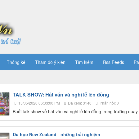
trí tuệ
Thống kê
Thăm dò ý kiến
Tìm kiếm
Rss Feeds
Pa
TALK SHOW: Hát văn và nghi lễ lên đồng
15/05/2020 06:33:00 PM
Đã xem: 3140
Phản hồi: 0
Buổi talk show về hát văn và nghi lễ lên đồng trong trường qua
Du học New Zealand - những trải nghiệm