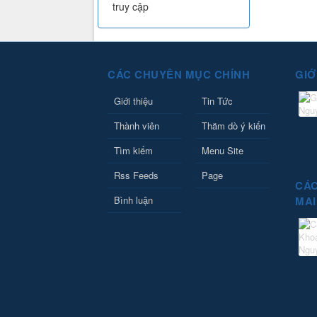
truy cập
CÁC CHUYÊN MỤC CHÍNH
GIỚ
Giới thiệu
Tin Tức
Thành viên
Thăm dò ý kiến
Tìm kiếm
Menu Site
Rss Feeds
Page
CÁC
Bình luận
MAI