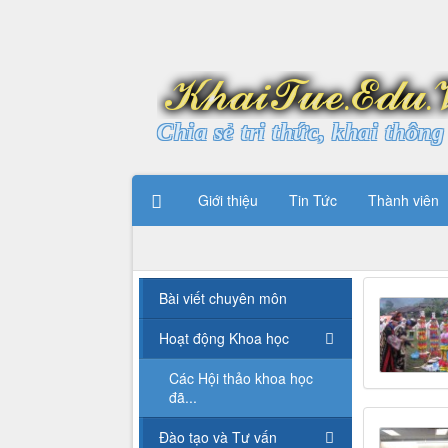
Chia sẻ tri thức, khai thông 
Giới thiệu
Tin Tức
Thành viên
Bài viết chuyên môn
Hoạt động Khoa học
Các Hội thảo khoa học
đã...
Đào tạo và Tư vấn