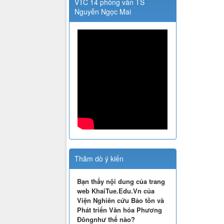
VTC 14 phỏng vấn TS
Nguyễn Ngọc Mai
Thăm dò ý kiến
Bạn thấy nội dung của trang
web KhaiTue.Edu.Vn của
Viện Nghiên cứu Bảo tồn và
Phát triển Văn hóa Phương
Đôngnhư thế nào?