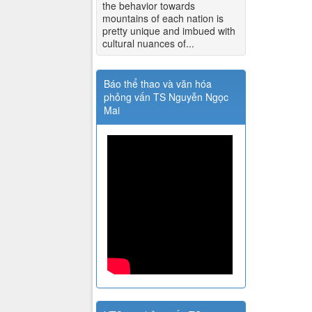
the behavior towards
mountains of each nation is
pretty unique and imbued with
cultural nuances of...
Báo thể thao và văn hóa
phỏng vấn TS Nguyễn Ngọc
Mai