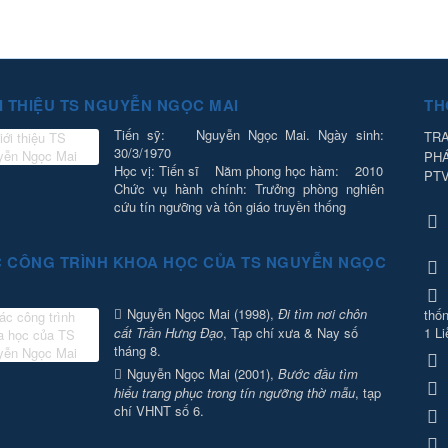
I THIỆU TS NGUYỄN NGỌC MAI
TH
Tiến sỹ: Nguyễn Ngọc Mai. Ngày sinh:
TRA
30/3/1970
PH
Học vị: Tiến sĩ Năm phong học hàm: 2010
PT
Chức vụ hành chính: Trưởng phòng nghiên
cứu tín ngưỡng và tôn giáo truyền thống
 CÔNG TRÌNH KHOA HỌC CỦA TS NGUYỄN NGỌC
Nguyễn Ngọc Mai (1998),
Đi tìm nơi chôn
thốn
cất Trần Hưng Đạo
, Tạp chí xưa & Nay số
1 Li
tháng 8.
Nguyễn Ngọc Mai (2001),
Bước đầu tìm
hiểu trang phục trong tín ngưỡng thờ mẫu
, tạp
chí VHNT số 6.