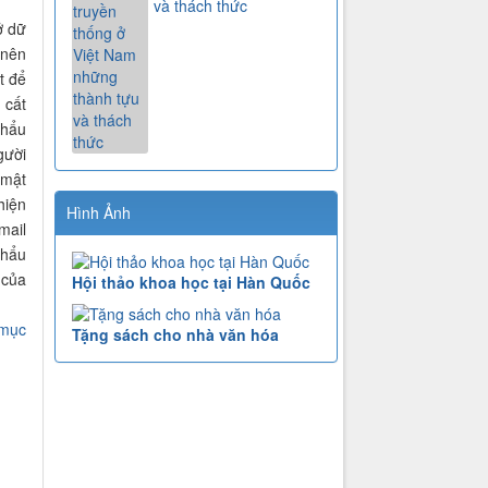
và thách thức
ở dữ
 nên
t để
 cất
khẩu
gười
 mật
hiện
Hình Ảnh
mail
khẩu
 của
Hội thảo khoa học tại Hàn Quốc
 mục
Tặng sách cho nhà văn hóa