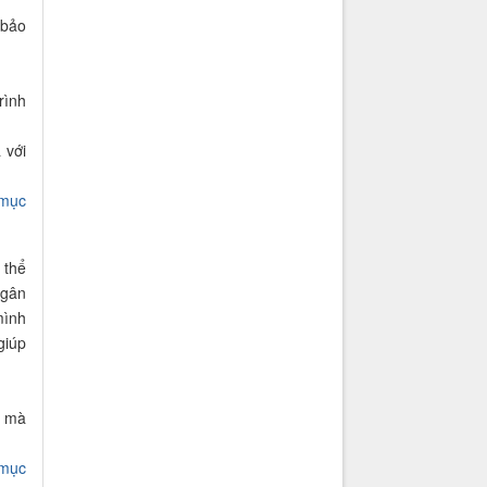
 bảo
rình
 với
 mục
 thể
ngân
mình
giúp
n mà
 mục