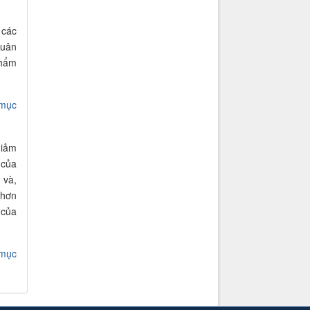
 các
tuân
thẩm
 mục
giảm
 của
 và,
 hơn
 của
 mục