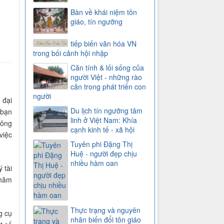
Bàn về khái niệm tôn
giáo, tín ngưỡng
tiếp biến văn hóa VN
trong bối cảnh hội nhập
Căn tính & lối sống của
người Việt - những rào
cản trong phát triển con
người
 đại
Du lịch tín ngưỡng tâm
 bạn
linh ở Việt Nam: Khía
hông
cạnh kinh tế - xã hội
việc
Tuyên phi Đặng Thị
Huệ - người đẹp chịu
nhiều hàm oan
 tài
chăm
Thực trạng và nguyên
g cụ
nhân biến đổi tôn giáo