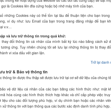
oặc thống kê hoạt động của website do các đối tác cung cấp) sẽ đặt mộ
ệu gọi là Cookies lên đĩa cứng hoặc bộ nhớ máy tính của bạn.
số những Cookies này có thể tồn tại lâu để thuận tiện cho bạn trong
dụng, ví dụ như: lưu Email của bạn trong trang đăng nhập để bạn k
lại v.v…
hập và lưu trữ thông tin trong quá khứ:
 thay đổi thông tin cá nhân của mình bất kỳ lúc nào bằng cách sử 
tương ứng. Tuy nhiên chúng tôi sẽ lưu lại những thông tin bị thay đổ
hành vi xóa dấu vết gian lận.
Trở lại danh
ưu trữ & Bảo vệ thông tin
 thông tin được thu thập sẽ được lưu trữ tại cơ sở dữ liệu của chúng tô
 bảo vệ dữ liệu cá nhân của các bạn bằng các hình thức như: mật k
 mã hóa cùng các hình thức thích hợp khác và chỉ cấp phép việc truy
ữ liệu cho các đối tượng phù hợp, ví dụ chính bạn hoặc các nhân viê
m xử thông tin với bạn thông qua các bước xác định danh tính phù hợp.