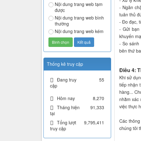
- Xử lý khi
Nội dung trang web tạm
- Ngăn ch
được
tuân thủ đ
Nội dung trang web bình
- Đo đạc, t
thường
- Gửi bạn 
Nội dung trang web kém
khuyến mạ
- So sánh 
bên thứ ba
Thống kê truy cập
Điều 4: T
Khi sử dụn
Đang truy
55
tiếp nhận 
cập
hàng... Ch
Hôm nay
8,270
nhằm xác 
việc thực 
Tháng hiện
91,333
tại
Các thông
Tổng lượt
9,795,411
chúng tôi t
truy cập