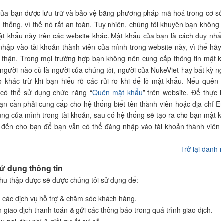
của bạn được lưu trữ và bảo vệ bằng phương pháp mã hoá trong cơ s
ệ thống, vì thế nó rất an toàn. Tuy nhiên, chúng tôi khuyên bạn không
ật khẩu này trên các website khác. Mật khẩu của bạn là cách duy nhấ
hập vào tài khoản thành viên của mình trong website này, vì thế hãy
 thận. Trong mọi trường hợp bạn không nên cung cấp thông tin mật 
 người nào dù là người của chúng tôi, người của NukeViet hay bất kỳ n
 khác trừ khi bạn hiểu rõ các rủi ro khi để lộ mật khẩu. Nếu quên
 có thể sử dụng chức năng “
Quên mật khẩu
” trên website. Để thực 
bạn cần phải cung cấp cho hệ thống biết tên thành viên hoặc địa chỉ E
ng của mình trong tài khoản, sau đó hệ thống sẽ tạo ra cho bạn mật 
 đến cho bạn để bạn vẫn có thể đăng nhập vào tài khoản thành viên
Trở lại danh
Sử dụng thông tin
thu thập được sẽ được chúng tôi sử dụng để:
 các dịch vụ hỗ trợ & chăm sóc khách hàng.
n giao dịch thanh toán & gửi các thông báo trong quá trình giao dịch.