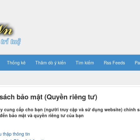
trí tuệ
Thống kê
Thăm dò ý kiến
Tìm kiếm
Rss Feeds
Pa
sách bảo mật (Quyền riêng tư)
này cung cấp cho bạn (người truy cập và sử dụng website) chính 
 đến bảo mật và quyền riêng tư của bạn
u thập thông tin