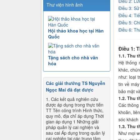
Điều 2: Lư
Thư viện hình ảnh
Điều 3: Sử
Điều 4: Tiế
Điều 5: Chi
Điều 6: Th
Hội thảo khoa học tại Hàn
Quốc
Điều 1: T
1.1. Thu 
Tặng sách cho nhà văn
Hệ thống 
hóa
khác, chún
như: loại 
Các giải thưởng TS Nguyễn
tin về máy
Ngọc Mai đã đạt được
bảo mật và
1.2. Thu 
1. Các kết quả nghiên cứu
được áp dụng trong thực tiễn
Các thông 
TT Tên công trình Hình thức,
khoản, liê
quy mô, địa chỉ áp dụng Thời
sóc khách 
gian áp dụng 1 Những giải
1.3. Thu t
pháp quản lý cai nghiện và
sau cai Áp dụng trong quản lý
Như mọi we
cai nghiện tại các trung tâm