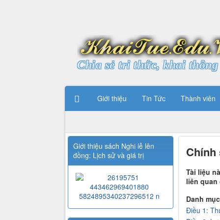
Chia sẻ tri thức, khai thông 
Giới thiệu
Tin Tức
Thành viên
Giới thiệu sách Nghi lễ lên
Chính 
đồng: Lịch sử và giá trị
Tài liệu 
liên quan
Danh mục
Điều 1: Th