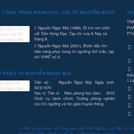
 CÔNG TRÌNH KHOA HỌC CỦA TS NGUYỄN NGỌC
TH
TRA
PH
Nguyễn Ngọc Mai (1998),
Đi tìm nơi chôn
PT
cất Trần Hưng Đạo
, Tạp chí xưa & Nay số
tháng 8.
Nguyễn Ngọc Mai (2001),
Bước đầu tìm
hiểu trang phục trong tín ngưỡng thờ mẫu
, tạp
chí VHNT số 6.
I THIỆU TS NGUYỄN NGỌC MAI
thốn
1 Li
Tiến sỹ: Nguyễn Ngọc Mai. Ngày sinh:
30/3/1970
Học vị: Tiến sĩ Năm phong học hàm: 2010
Chức vụ hành chính: Trưởng phòng nghiên
cứu tín ngưỡng và tôn giáo truyền thống
© Bản quyền thuộc về
Trang web của Viện Nghiên cứu Bảo tồn v
NukeViet CMS
.
Thiết kế bởi
IT
.
|
Điều khoản sử dụng