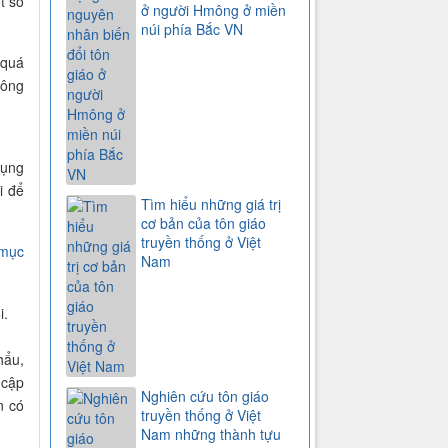
t số
ở người Hmông ở miền
núi phía Bắc VN
 quá
hông
dụng
i để
Tìm hiểu những giá trị
cơ bản của tôn giáo
truyền thống ở Việt
 mục
Nam
i.
hẩu,
 cập
Nghiên cứu tôn giáo
n có
truyền thống ở Việt
Nam những thành tựu