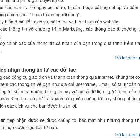
ếu nại, thu phí & giải quyết sự cố.
ặn các hành vi có nguy cơ rủi ro, bị cấm hoặc bất hợp pháp và đảm
úng chính sách “Thỏa thuận người dùng”.
ùy biến & cải tiến dịch vụ, nội dung và hình thức của website.
các thông tin về chương trình Marketing, các thông báo & chương t
i.
độ chính xác của thông tin cá nhân của bạn trong quá trình kiểm tra
.
Trở lại danh
iếp nhận thông tin từ các đối tác
g các công cụ giao dịch và thanh toán thông qua internet, chúng tôi có
thêm các thông tin về bạn như địa chỉ username, Email, số tài khoản 
úng tôi kiểm tra những thông tin này với cơ sở dữ liệu người dùng của 
nhận rằng bạn có phải là khách hàng của chúng tôi hay không nhằm 
hiện các dịch vụ cho bạn được thuận lợi.
 tin tiếp nhận được sẽ được chúng tôi bảo mật như những thông ti
hu thập được trực tiếp từ bạn.
Trở lại danh