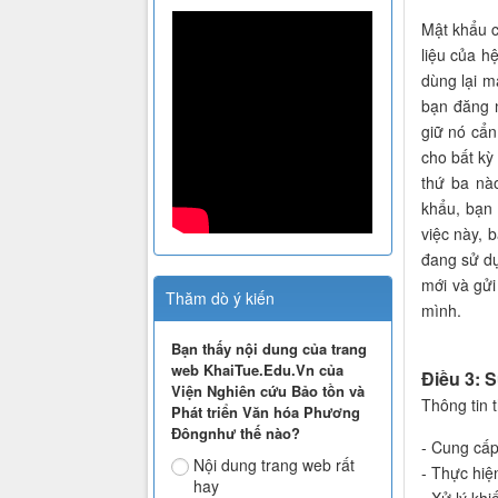
Mật khẩu 
liệu của h
dùng lại m
bạn đăng n
giữ nó cẩn
cho bất kỳ
thứ ba nào
khẩu, bạn
việc này, 
đang sử dụ
mới và gửi
Thăm dò ý kiến
mình.
Bạn thấy nội dung của trang
web KhaiTue.Edu.Vn của
Điều 3: 
Viện Nghiên cứu Bảo tồn và
Thông tin 
Phát triển Văn hóa Phương
Đôngnhư thế nào?
- Cung cấp
Nội dung trang web rất
- Thực hiệ
hay