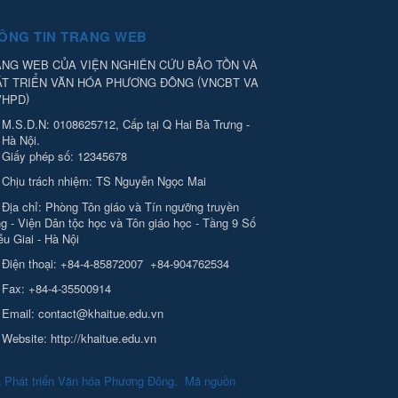
ÔNG TIN TRANG WEB
NG WEB CỦA VIỆN NGHIÊN CỨU BẢO TỒN VÀ
(
ÁT TRIỂN VĂN HÓA PHƯƠNG ĐÔNG
VNCBT VA
)
VHPD
M.S.D.N: 0108625712, Cấp tại Q Hai Bà Trưng -
Hà Nội.
Giấy phép số: 12345678
Chịu trách nhiệm:
TS Nguyễn Ngọc Mai
Địa chỉ:
Phòng Tôn giáo và Tín ngưỡng truyền
g - Viện Dân tộc học và Tôn giáo học - Tầng 9 Số
ễu Giai - Hà Nội
Điện thoại:
+84-4-85872007
+84-904762534
Fax:
+84-4-35500914
Email:
contact@khaitue.edu.vn
Website:
http://khaitue.edu.vn
à Phát triển Văn hóa Phương Đông
.
Mã nguồn