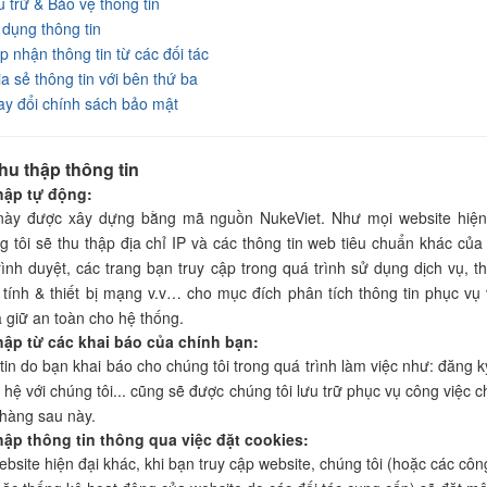
u trữ & Bảo vệ thông tin
 dụng thông tin
p nhận thông tin từ các đối tác
a sẻ thông tin với bên thứ ba
ay đổi chính sách bảo mật
hu thập thông tin
thập tự động:
này được xây dựng bằng mã nguồn NukeViet. Như mọi website hiện
g tôi sẽ thu thập địa chỉ IP và các thông tin web tiêu chuẩn khác của
trình duyệt, các trang bạn truy cập trong quá trình sử dụng dịch vụ, t
 tính & thiết bị mạng v.v… cho mục đích phân tích thông tin phục vụ 
 giữ an toàn cho hệ thống.
thập từ các khai báo của chính bạn:
tin do bạn khai báo cho chúng tôi trong quá trình làm việc như: đăng ký
n hệ với chúng tôi... cũng sẽ được chúng tôi lưu trữ phục vụ công việc 
hàng sau này.
hập thông tin thông qua việc đặt cookies:
bsite hiện đại khác, khi bạn truy cập website, chúng tôi (hoặc các côn