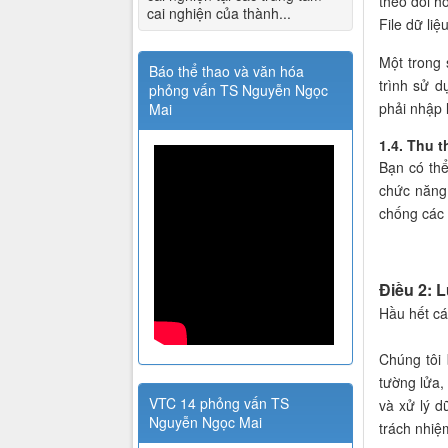
theo dõi h
cai nghiện của thành...
File dữ li
Một trong 
Báo thể thao và văn hóa
trình sử 
phỏng vấn TS Nguyễn Ngọc
phải nhập 
Mai
1.4. Thu t
Bạn có thể
chức năng 
chống các 
Điều 2: L
Hầu hết các
Chúng tôi
tường lửa,
VTC 14 phỏng vấn TS
và xử lý d
Nguyễn Ngọc Mai
trách nhiệ