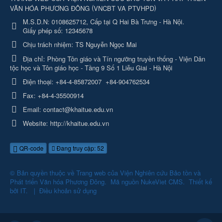
(
)
VĂN HÓA PHƯƠNG ĐÔNG
VNCBT VA PTVHPD
M.S.D.N: 0108625712, Cấp tại Q Hai Bà Trưng - Hà Nội.
Giấy phép số: 12345678
Chịu trách nhiệm:
TS Nguyễn Ngọc Mai
Địa chỉ:
Phòng Tôn giáo và Tín ngưỡng truyền thống - Viện Dân
tộc học và Tôn giáo học - Tầng 9 Số 1 Liễu Giai - Hà Nội
Điện thoại:
+84-4-85872007
+84-904762534
Fax:
+84-4-35500914
Email:
contact@khaitue.edu.vn
Website:
http://khaitue.edu.vn
QR-code
Đang truy cập: 52
© Bản quyền thuộc về
Trang web của Viện Nghiên cứu Bảo tồn và
Phát triển Văn hóa Phương Đông
.
Mã nguồn
NukeViet CMS
.
Thiết kế
bởi
IT
.
|
Điều khoản sử dụng