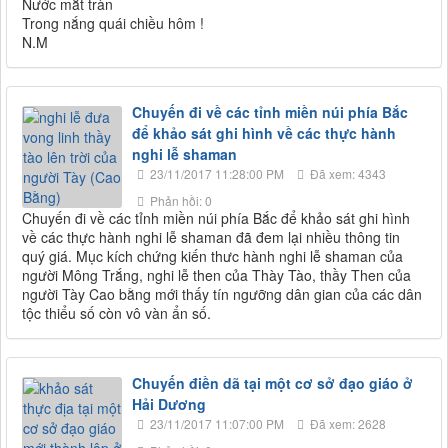
Nước mắt tràn
Trong nắng quái chiều hôm !
N.M
Chuyến đi về các tỉnh miền núi phía Bắc
để khảo sát ghi hình về các thực hành
nghi lễ shaman
23/11/2017 11:28:00 PM
Đã xem: 4343
Phản hồi: 0
Chuyến đi về các tỉnh miền núi phía Bắc để khảo sát ghi hình
về các thực hành nghi lễ shaman đã đem lại nhiều thông tin
quý giá. Mục kích chứng kiến thưc hành nghi lễ shaman của
người Mông Trắng, nghi lễ then của Thày Tào, thầy Then của
người Tày Cao bằng mới thấy tín ngưỡng dân gian của các dân
tộc thiểu số còn vô vàn ẩn số.
Chuyến điền dã tại một cơ sở đạo giáo ở
Hải Dương
23/11/2017 11:07:00 PM
Đã xem: 2628