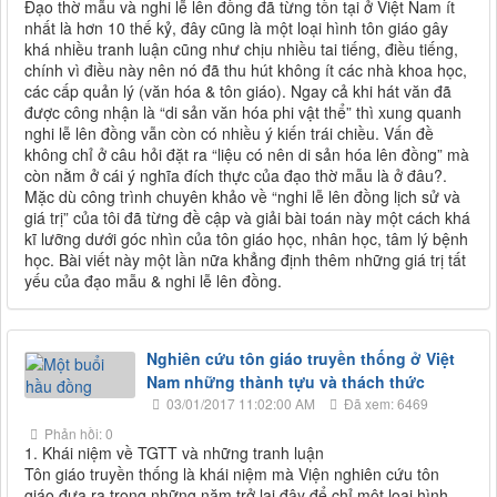
Đạo thờ mẫu và nghi lễ lên đồng đã từng tồn tại ở Việt Nam ít
nhất là hơn 10 thế kỷ, đây cũng là một loại hình tôn giáo gây
khá nhiều tranh luận cũng như chịu nhiều tai tiếng, điều tiếng,
chính vì điều này nên nó đã thu hút không ít các nhà khoa học,
các cấp quản lý (văn hóa & tôn giáo). Ngay cả khi hát văn đã
được công nhận là “di sản văn hóa phi vật thể” thì xung quanh
nghi lễ lên đồng vẫn còn có nhiều ý kiến trái chiều. Vấn đề
không chỉ ở câu hỏi đặt ra “liệu có nên di sản hóa lên đồng” mà
còn nằm ở cái ý nghĩa đích thực của đạo thờ mẫu là ở đâu?.
Mặc dù công trình chuyên khảo về “nghi lễ lên đồng lịch sử và
giá trị” của tôi đã từng đề cập và giải bài toán này một cách khá
kĩ lưỡng dưới góc nhìn của tôn giáo học, nhân học, tâm lý bệnh
học. Bài viết này một lần nữa khẳng định thêm những giá trị tất
yếu của đạo mẫu & nghi lễ lên đồng.
Nghiên cứu tôn giáo truyền thống ở Việt
Nam những thành tựu và thách thức
03/01/2017 11:02:00 AM
Đã xem: 6469
Phản hồi: 0
1. Khái niệm về TGTT và những tranh luận
Tôn giáo truyền thống là khái niệm mà Viện nghiên cứu tôn
giáo đưa ra trong những năm trở lại đây để chỉ một loại hình