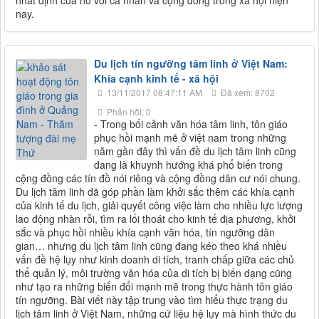
nay.
Du lịch tín ngưỡng tâm linh ở Việt Nam:
Khía cạnh kinh tế - xã hội
13/11/2017 08:47:11 AM
Đã xem: 8702
Phản hồi: 0
- Trong bối cảnh văn hóa tâm linh, tôn giáo
phục hồi mạnh mẽ ở việt nam trong những
năm gần đây thì vấn đề du lịch tâm linh cũng
đang là khuynh hướng khá phổ biến trong
cộng đồng các tín đồ nói riêng và cộng đồng dân cư nói chung.
Du lịch tâm linh đã góp phần làm khởi sắc thêm các khía cạnh
của kinh tế du lịch, giải quyết công việc làm cho nhiều lực lượng
lao động nhàn rỗi, tìm ra lối thoát cho kinh tế địa phương, khởi
sắc và phục hồi nhiều khía cạnh văn hóa, tín ngưỡng dân
gian… nhưng du lịch tâm linh cũng đang kéo theo khá nhiều
vấn đề hệ lụy như kinh doanh di tích, tranh chấp giữa các chủ
thể quản lý, môi trường văn hóa của di tích bị biến dạng cũng
như tạo ra những biến đổi mạnh mẽ trong thực hành tôn giáo
tín ngưỡng. Bài viết này tập trung vào tìm hiểu thực trạng du
lịch tâm linh ở Việt Nam, những cứ liệu hệ lụy mà hình thức du