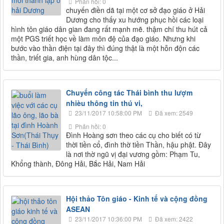
Phản hồi: 0
chuyến điền dã tại một cơ sở đạo giáo ở Hải
Dương cho thấy xu hướng phục hồi các loại
hình tôn giáo dân gian đang rất mạnh mẽ. thậm chí thu hút cả
một PGS triết học về làm môn đệ của đạo giáo. Nhưng khi
bước vào thần điện tại đây thì đúng thật là một hỗn độn các
thần, triết gia, anh hùng dân tộc...
Chuyến công tác Thái bình thu lượm
nhièu thông tin thú vi,
23/11/2017 10:58:00 PM
Đã xem: 2549
Phản hồi: 0
Đình Hoàng sơn theo các cụ cho biết có từ
thời tiền cổ, đình thờ tiền Thần, hậu phật. Đây
là nơi thờ ngũ vị đại vương gồm: Phạm Tu,
Khổng thành, Đông Hải, Bắc Hải, Nam Hải
Hội thảo Tôn giáo - Kinh tế và cộng đồng
ASEAN
23/11/2017 10:36:00 PM
Đã xem: 2422