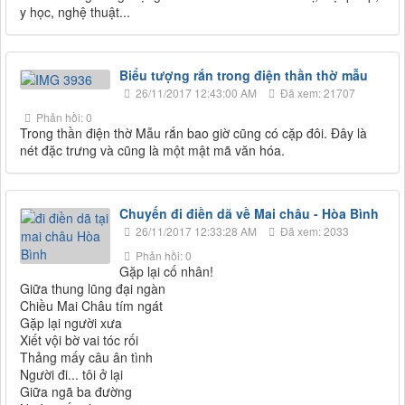
y học, nghệ thuật...
Biểu tượng rắn trong điện thần thờ mẫu
26/11/2017 12:43:00 AM
Đã xem: 21707
Phản hồi: 0
Trong thần điện thờ Mẫu rắn bao giờ cũng có cặp đôi. Đây là
nét đặc trưng và cũng là một mật mã văn hóa.
Chuyến đi điền dã về Mai châu - Hòa Bình
26/11/2017 12:33:28 AM
Đã xem: 2033
Phản hồi: 0
Gặp lại cố nhân!
Giữa thung lũng đại ngàn
Chiều Mai Châu tím ngát
Gặp lại người xưa
Xiết vội bờ vai tóc rối
Thảng mấy câu ân tình
Người đi... tôi ở lại
Giữa ngã ba đường