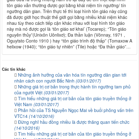
tôn giáo vẫn thường được gọi bằng khái niệm tín ngưỡng/ tín
ngưỡng dân gian. Trên thực tế thì loại hình tôn giáo này cũng
đã được giới học thuật thế giới gọi bằng nhiều khái niệm khác
nhau tùy theo cách tiếp cận khác nhau với loại hình tôn giáo
này mà nó được gọi là ‘tôn giáo sơ khai’ (Tocarep); “Tôn giáo
nguyên thủy”(Unixôn Uônlixơ); Đa thần luận (Vônnay, 1971 ,
Oguytsto Conto 1910 ) hay “tôn giáo trình độ thấp” (Tomaxow A
helixow (1940); “tôn giáo tự nhiên” (Tile) hoặc “Đa thần giáo”…
Các tin khác
Những ảnh hưởng của văn hóa tín ngưỡng dân gian tới
nhân cách con người Bắc Ninh
(03/01/2017)
Những giá trị cơ bản trong thực hành tín ngưỡng tam phủ
của người Việt
(03/01/2017)
Tìm hiểu những giá trị cơ bản của tôn giáo truyền thống ở
Việt Nam
(03/01/2017)
Phản hồi của TS Nguyễn Ngọc Mai về buổi phỏng vấn trên
VTC14
(14/10/2016)
Đừng nghĩ hầu đồng nhiều là được thăng quan tiến chức
(14/10/2016)
Tìm hiểu những giá trị cơ bản của tôn giáo truyền thống ở