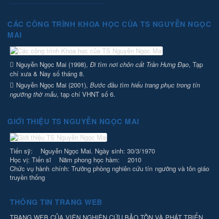
CÁC CÔNG TRÌNH KHOA HỌC CỦA TS NGUYỄN NGỌC
MAI
Nguyễn Ngọc Mai (1998),
Đi tìm nơi chôn cất Trần Hưng Đạo
, Tạp
chí xưa & Nay số tháng 8.
Nguyễn Ngọc Mai (2001),
Bước đầu tìm hiểu trang phục trong tín
ngưỡng thờ mẫu
, tạp chí VHNT số 6.
GIỚI THIỆU TS NGUYỄN NGỌC MAI
Tiến sỹ: Nguyễn Ngọc Mai. Ngày sinh: 30/3/1970
Học vị: Tiến sĩ Năm phong học hàm: 2010
Chức vụ hành chính: Trưởng phòng nghiên cứu tín ngưỡng và tôn giáo
truyền thống
THÔNG TIN TRANG WEB
TRANG WEB CỦA VIỆN NGHIÊN CỨU BẢO TỒN VÀ PHÁT TRIỂN