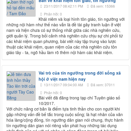
Bàn về khái niệm tôn giáo, tín ngưỡng
23/11/2017 08:42:11 PM
Đã xem: 15366
Phản hồi: 0
Khái niêm và loại hình tôn giáo, tín ngưỡng với
những nội hàm như thế nào vẫn là đề tài gây tranh luận ở việt
nam và hiện chưa có sự thống nhất giữa các nhà nghiên cứu,
giới quản lý. Trong bối cảnh nhà nghiên cứu chịu sự chi phối từ
các khái niệm quan phương, bài viết này tập trung vào lược
thuật các khái niệm, quan niệm của các nhà nghiên cứu tôn
giáo tây - ta, ngõ hầu làm rõ thêm nội hàm các khái niệm.
Vai trò của tín ngưỡng trong đời sống xã
hội ở việt nam hiện nay
13/11/2017 09:04:00 AM
Đã xem: 37011
Phản hồi: 0
Bài viết đã đăng trong tạp chí Tuyên giáo số
10/2017.
Với chức năng cơ bản là điểm tựa tinh thần cho con người khi
gặp những vấn đề bế tắc trong cuộc sống; là hạt nhân của văn
hóa làng/cộng đồng, tín ngưỡng dân gian nói chung, thực hành
tín ngưỡng dân gian nói riêng vẫn phát huy những tác dụng
nhất định của nó với cá nhân và cộng đồng trong xã hội hiện