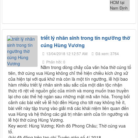
triết lý nhân sinh trong tín ngưỡng thờ
cúng Hùng Vương
13/04/2018 12:12:57 AM
Đã xem: 3764
Phản hồi: 0
Nằm trong dòng chảy của văn hóa thờ cúng tổ
tiên, thờ cúng vua Hùng không chỉ thể hiện chiều kích ứng xử
của hiện tại với quá khứ mà còn là một tín ngưỡng, lễ hội bao
hàm nhiều triết lý nhân sinh sâu sắc của một dân tộc nhận
thức rõ rệt về nguồn gốc của mình và mong muốn trao truyền
lại cho các thế hệ ngàn sau những mật mã văn hóa. Trong bối
cảnh các bài viết về lễ hội đền Hùng cho tới nay không hề ít,
bài viết này tập trung vào giải mã các khái niệm liên quan đến
vua Hùng và hệ thống các giá trị nhân sinh của tín ngưỡng và
lễ hội thờ cúng Hùng Vương.
Key word: Hùng Vương; Kinh đô Phong Châu; Thờ cúng vua
tổ.
(bài đã đăng trên tạp chí Tuyên giáo số 4/ 2018