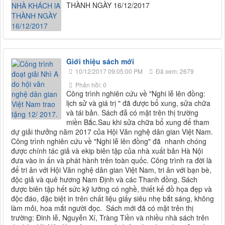
THÀNH NGÀY 16/12/2017
Giới thiệu sách mới
10/12/2017 09:05:00 PM
Đã xem: 2679
Phản hồi: 0
Công trình nghiên cứu về "Nghi lễ lên đồng:
lịch sử và giá trị " đã được bổ xung, sửa chữa
và tái bản. Sách đẫ có mặt trên thị trường
miền Bắc.Sau khi sửa chữa bổ xung để tham
dự giải thưởng năm 2017 của Hội Văn nghệ dân gian Việt Nam.
Công trình nghiên cứu về "Nghi lễ lên đồng" đã nhanh chóng
được chính tác giả và ekip biên tập của nhà xuất bản Hà Nội
đưa vào in ấn và phát hành trên toàn quốc. Công trình ra đời là
để tri ân với Hội Văn nghệ dân gian Việt Nam, tri ân với bạn bè,
độc giả và quê hương Nam Định và các Thanh đồng. Sách
được biên tập hết sức kỹ lưỡng có nghề, thiết kế đồ họa đẹp và
độc đáo, đặc biệt in trên chất liệu giấy siêu nhẹ bắt sáng, không
làm mỏi, hoa mắt người đọc. Sách mới đã có mặt trên thị
trường: Đinh lễ, Nguyễn Xí, Tràng Tiền và nhiều nhà sách trên