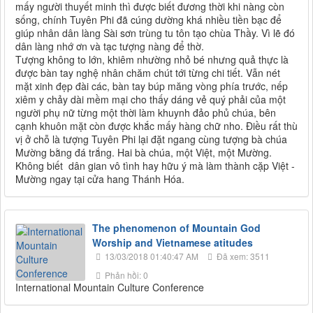
mấy người thuyết minh thì được biết đương thời khi nàng còn
sống, chính Tuyên Phi đã cúng dường khá nhiều tiền bạc để
giúp nhân dân làng Sài sơn trùng tu tôn tạo chùa Thầy. Vì lẽ đó
dân làng nhớ ơn và tạc tượng nàng để thờ.
Tượng không to lớn, khiêm nhường nhỏ bé nhưng quả thực là
được bàn tay nghệ nhân chăm chút tới từng chi tiết. Vẫn nét
mặt xinh đẹp đài các, bàn tay búp măng vòng phía trước, nếp
xiêm y chảy dài mềm mại cho thấy dáng vẻ quý phải của một
người phụ nữ từng một thời làm khuynh đảo phủ chúa, bên
cạnh khuôn mặt còn được khắc mấy hàng chữ nho. Điều rất thù
vị ở chỗ là tượng Tuyên Phi lại đặt ngang cùng tượng bà chúa
Mường bằng đá trắng. Hai bà chúa, một Việt, một Mường.
Không biết dân gian vô tình hay hữu ý mà làm thành cặp Việt -
Mường ngay tại cửa hang Thánh Hóa.
The phenomenon of Mountain God
Worship and Vietnamese atitudes
13/03/2018 01:40:47 AM
Đã xem: 3511
Phản hồi: 0
International Mountain Culture Conference