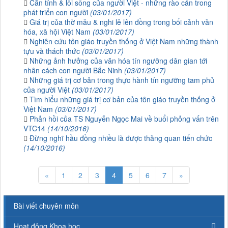
Căn tính & lối sống của người Việt - những rào cản trong
phát triển con người
(03/01/2017)
Giá trị của thờ mẫu & nghi lễ lên đồng trong bối cảnh văn
hóa, xã hội Việt Nam
(03/01/2017)
Nghiên cứu tôn giáo truyền thống ở Việt Nam những thành
tựu và thách thức
(03/01/2017)
Những ảnh hưởng của văn hóa tín ngưỡng dân gian tới
nhân cách con người Bắc Ninh
(03/01/2017)
Những giá trị cơ bản trong thực hành tín ngưỡng tam phủ
của người Việt
(03/01/2017)
Tìm hiểu những giá trị cơ bản của tôn giáo truyền thống ở
Việt Nam
(03/01/2017)
Phản hồi của TS Nguyễn Ngọc Mai về buổi phỏng vấn trên
VTC14
(14/10/2016)
Đừng nghĩ hầu đồng nhiều là được thăng quan tiến chức
(14/10/2016)
«
1
2
3
4
5
6
7
»
Bài viết chuyên môn
Hoạt động Khoa học