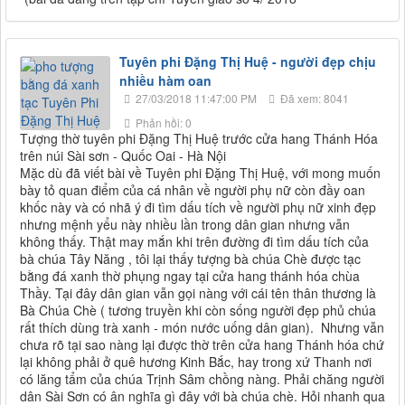
Tuyên phi Đặng Thị Huệ - người đẹp chịu
nhiều hàm oan
27/03/2018 11:47:00 PM
Đã xem: 8041
Phản hồi: 0
Tượng thờ tuyên phi Đặng Thị Huệ trước cửa hang Thánh Hóa
trên núi Sài sơn - Quốc Oai - Hà Nội
Mặc dù đã viết bài về Tuyên phi Đặng Thị Huệ, với mong muốn
bày tỏ quan điểm của cá nhân về người phụ nữ còn đầy oan
khốc này và có nhã ý đi tìm dấu tích về người phụ nữ xinh đẹp
nhưng mệnh yểu này nhiều lần trong dân gian nhưng vẫn
không thấy. Thật may mắn khi trên đường đi tìm dấu tích của
bà chúa Tây Năng , tôi lại thấy tượng bà chúa Chè được tạc
bằng đá xanh thờ phụng ngay tại cửa hang thánh hóa chùa
Thầy. Tại đây dân gian vẫn gọi nàng với cái tên thân thương là
Bà Chúa Chè ( tương truyền khi còn sống người đẹp phủ chúa
rất thích dùng trà xanh - món nước uống dân gian). Nhưng vẫn
chưa rõ tại sao nàng lại được thờ trên cửa hang Thánh hóa chứ
lại không phải ở quê hương Kinh Bắc, hay trong xứ Thanh nơi
có lăng tẩm của chúa Trịnh Sâm chồng nàng. Phải chăng người
dân Sài Sơn có ân nghĩa gì đây với bà chúa chè. Hỏi nhanh qua