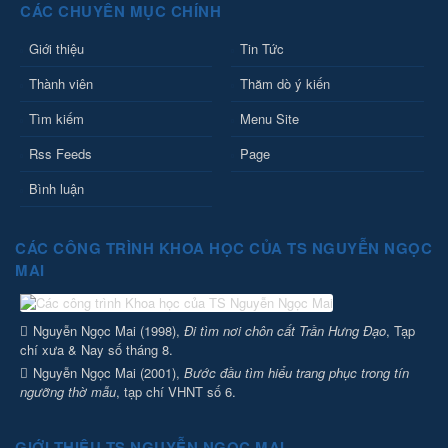
CÁC CHUYÊN MỤC CHÍNH
Giới thiệu
Tin Tức
Thành viên
Thăm dò ý kiến
Tìm kiếm
Menu Site
Rss Feeds
Page
Bình luận
CÁC CÔNG TRÌNH KHOA HỌC CỦA TS NGUYỄN NGỌC
MAI
Nguyễn Ngọc Mai (1998),
Đi tìm nơi chôn cất Trần Hưng Đạo
, Tạp
chí xưa & Nay số tháng 8.
Nguyễn Ngọc Mai (2001),
Bước đầu tìm hiểu trang phục trong tín
ngưỡng thờ mẫu
, tạp chí VHNT số 6.
GIỚI THIỆU TS NGUYỄN NGỌC MAI