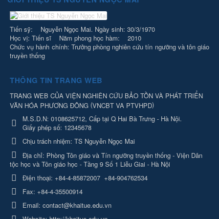
Tiến sỹ: Nguyễn Ngọc Mai. Ngày sinh: 30/3/1970
Học vị: Tiến sĩ Năm phong học hàm: 2010
Chức vụ hành chính: Trưởng phòng nghiên cứu tín ngưỡng và tôn giáo
truyền thống
THÔNG TIN TRANG WEB
TRANG WEB CỦA VIỆN NGHIÊN CỨU BẢO TỒN VÀ PHÁT TRIỂN
(
)
VĂN HÓA PHƯƠNG ĐÔNG
VNCBT VA PTVHPD
M.S.D.N: 0108625712, Cấp tại Q Hai Bà Trưng - Hà Nội.
Giấy phép số: 12345678
Chịu trách nhiệm:
TS Nguyễn Ngọc Mai
Địa chỉ:
Phòng Tôn giáo và Tín ngưỡng truyền thống - Viện Dân
tộc học và Tôn giáo học - Tầng 9 Số 1 Liễu Giai - Hà Nội
Điện thoại:
+84-4-85872007
+84-904762534
Fax:
+84-4-35500914
Email:
contact@khaitue.edu.vn
Website:
http://khaitue.edu.vn