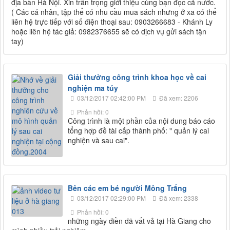
địa bàn Hà Nội. Xin trân trọng giới thiệu cùng bạn đọc cả nước.
( Các cá nhân, tập thể có nhu cầu mua sách nhưng ở xa có thể
liên hệ trực tiếp với số điện thoại sau: 0903266683 - Khánh Ly
hoặc liên hệ tác giả: 0982376655 sẽ có dịch vụ gửi sách tận
tay)
Giải thưởng công trình khoa học về cai
nghiện ma túy
03/12/2017 02:42:00 PM
Đã xem: 2206
Phản hồi: 0
Công trình là một phần của nội dung báo cáo
tổng hợp đề tài cấp thành phố: " quản lý cai
nghiện và sau cai".
Bên các em bé người Mông Trắng
03/12/2017 02:29:00 PM
Đã xem: 2338
Phản hồi: 0
những ngày điền dã vất vả tại Hà Giang cho