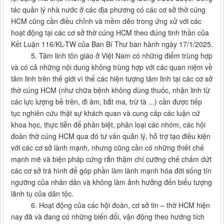
tác quản lý nhà nước ở các địa phương có các cơ sở thờ cúng
HCM cũng cần điều chỉnh và mềm dẻo trong ứng xử với các
hoạt động tại các cơ sở thờ cúng HCM theo đúng tinh thần của
Kết Luận 116/KL-TW của Ban Bí Thư ban hành ngày 17/1/2025.
5. Tâm linh tôn giáo ở Việt Nam có những điểm trùng hợp
và có cả những nội dung không trùng hợp với các quan niệm về
tâm linh trên thế giới vì thế các hiện tượng tâm linh tại các cơ sở
thờ cúng HCM (như chữa bệnh không dùng thuốc, nhận linh từ
các lực lượng bề trên, đi âm, bắt ma, trừ tà ...) cần được tiếp
tục nghiên cứu thật sự khách quan và cung cấp các luận cứ
khoa học, thực tiễn để phân biệt, phân loại các nhóm, các hội
đoàn thờ cúng HCM qua đó tư vấn quản lý, hỗ trợ tạo điều kiện
với các cơ sở lành mạnh, nhưng cũng cần có những thiết chế
mạnh mẽ và biện pháp cứng rắn thậm chí cưỡng chế chấm dứt
các cơ sở trá hình để góp phần làm lành mạnh hóa đời sống tín
ngưỡng của nhân dân và không làm ảnh hưởng đến biểu tượng
lãnh tụ của dân tộc.
6. Hoạt động của các hội đoàn, cơ sở tin – thờ HCM hiện
nay đã và đang có những biến đổi, vận động theo hướng tích