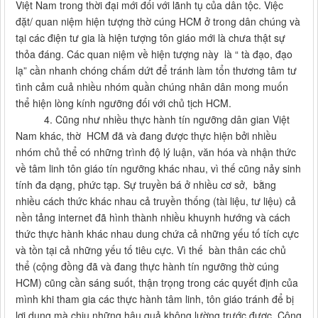
Việt Nam trong thời đại mới đối với lãnh tụ của dân tộc. Việc
đặt/ quan niệm hiện tượng thờ cúng HCM ở trong dân chúng và
tại các điện tư gia là hiện tượng tôn giáo mới là chưa thật sự
thỏa đáng. Các quan niệm về hiện tượng này là “ tà đạo, đạo
lạ” cần nhanh chóng chấm dứt để tránh làm tổn thương tâm tư
tình cảm cuả nhiều nhóm quần chúng nhân dân mong muốn
thể hiện lòng kính ngưỡng đối với chủ tịch HCM.
4. Cũng như nhiều thực hành tín ngưỡng dân gian Việt
Nam khác, thờ HCM đã và đang được thực hiện bởi nhiều
nhóm chủ thể có những trình độ lý luận, văn hóa và nhận thức
về tâm linh tôn giáo tín ngưỡng khác nhau, vì thế cũng nảy sinh
tính đa dạng, phức tạp. Sự truyền bá ở nhiều cơ sở, bằng
nhiều cách thức khác nhau cả truyền thống (tài liệu, tư liệu) cả
nền tảng internet đã hình thành nhiều khuynh hướng và cách
thức thực hành khác nhau dung chứa cả những yếu tố tích cực
và tồn tại cả những yếu tố tiêu cực. Vì thế bàn thân các chủ
thể (cộng đồng đã và đang thực hành tín ngưỡng thờ cúng
HCM) cũng cần sáng suốt, thận trọng trong các quyết định của
mình khi tham gia các thực hành tâm linh, tôn giáo tránh để bị
lợi dụng mà chịu những hậu quả không lường trước được. Công