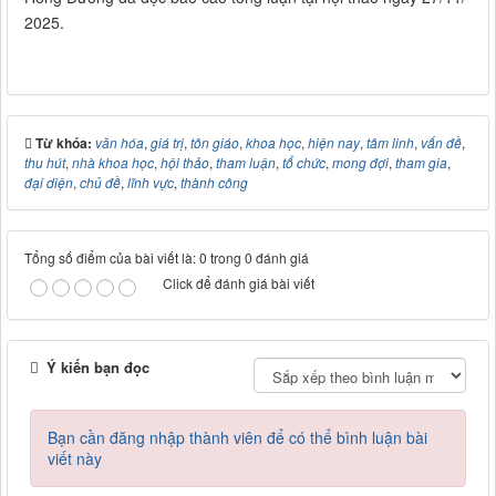
2025.
Từ khóa:
văn hóa
,
giá trị
,
tôn giáo
,
khoa học
,
hiện nay
,
tâm linh
,
vấn đề
,
thu hút
,
nhà khoa học
,
hội thảo
,
tham luận
,
tổ chức
,
mong đợi
,
tham gia
,
đại diện
,
chủ đề
,
lĩnh vực
,
thành công
Tổng số điểm của bài viết là: 0 trong 0 đánh giá
Click để đánh giá bài viết
Ý kiến bạn đọc
Bạn cần đăng nhập thành viên để có thể bình luận bài
viết này