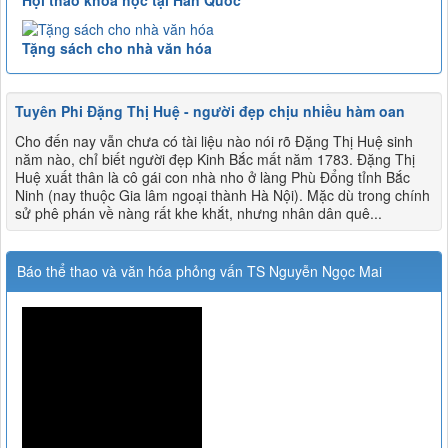
Hội thảo khoa học tại Hàn Quốc
Tặng sách cho nhà văn hóa
Tuyên Phi Đặng Thị Huệ - người đẹp chịu nhiều hàm oan
Cho đến nay vẫn chưa có tài liệu nào nói rõ Đặng Thị Huệ sinh
năm nào, chỉ biết người đẹp Kinh Bắc mất năm 1783. Đặng Thị
Huệ xuất thân là cô gái con nhà nho ở làng Phù Đổng tỉnh Bắc
Ninh (nay thuộc Gia lâm ngoại thành Hà Nội). Mặc dù trong chính
sử phê phán về nàng rất khe khắt, nhưng nhân dân quê...
Báo thể thao và văn hóa phỏng vấn TS Nguyễn Ngọc Mai