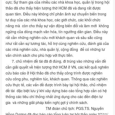
cực; Sự tham gia của nhiều các nhà khoa học, quản lý trong hội
thảo đã cho thấy hiện tượng thờ HCM đã và đang rất được
quan tâm. Điều này không chỉ phản ảnh sự chuyển biến trong
tư duy của các nhà khoa học, các giới chức, các khối chức
năng mà còn cho thấy sự vận động biến đổi và làm mới không
ngừng của dòng mạch văn hóa, tín ngưỡng dân gian. Điều này
rất cần những nghiên cứu mới khách quan và sâu sắc cũng
như rất cần sự tương tác, hỗ trợ cùng nghiên cứu, đánh giá của
các nhà nghiên cứu, nhà quản lý, cộng đồng để có những tư
vấn chính sách cho phù hợp với thực tiễn.
7. chủ nhiệm đề tài đã đi đúng, đi trúng vào những vấn đề
cần giải quyết về hiện tượng thờ HCM ở VN, các kết quả nghiên
cứu báo cáo ở Hội thảo đã cho thấy công trình được nghiên
cứu công phu, nghiêm túc, khách quan. Thông qua các nghiên
cứu thực tế, các vấn đề được trình bày tại hội thảo, chủ nhiệm
đề tài đặc biệt lưu ý khi xây dựng báo cáo tổng hợp cần có hệ
thống các tiêu chí thống nhất ứng dụng cho các đền điện tư
gia và những giải pháp kiến nghị gợi ý chính sách.
TM đoàn chủ tịch: PGS.TS. Nguyễn
Hồng Dương đã đọc báo cáo tổng luận tại hội thảo ngày 27/11/