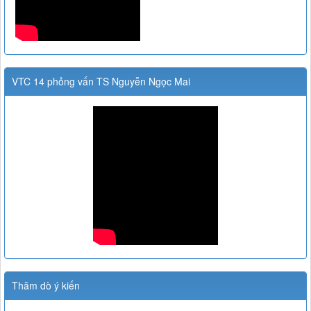
VTC 14 phỏng vấn TS Nguyễn Ngọc Mai
Thăm dò ý kiến