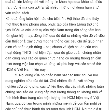
quả rất lớn không chỉ với thông tin khoa học qua khảo sát điều
tra thực tế mà còn gợi ra rất nhiều những nội dung hàm ý tư
vấn chính sách.
Kết quả tổng luận hội thảo cho biết: "1. Hội thảo đã cho thấy
một thực trạng phong phú, phức tạp của hiện tượng thờ chủ
tịch HCM và các lãnh tụ của Việt Nam trong đời sống tâm linh
tôn giáo hiện nay, đồng thời qua đó đặt ra những vấn đề về việc
cần thiết phải xây dựng một hệ thống các tiêu chí để giúp nhận
diện và phân định đúng – sai; chuẩn và lệch chuẩn của các
hoạt động TNTG thời hiện đại, qua đó giúp quần chúng nhân
dân cũng như các cơ quan chức năng có những thông tin cần
thiết trong việc lựa chọn và ứng xử phù hợp với các cơ sở thờ
HCM ở Việt Nam hiện nay .
2. Nội dung của hội thảo bám sát các mục tiêu và nội
dung nghiên cứu của đề tài. Chủ nhiệm đề tài, với những
nghiên cứu công phu, các tư liệu thực địa cập nhật, những luận
chứng sắc sảo đã cung cấp một lượng thông tin không nhỏ về
tình hình thực trạng của hiện tượng thờ HCM hiện nay ở Việt
Nam, qua đó làm tường minh những mệnh đề còn tồn nghi về
các chủ thể thực hành tín ngưỡng tâm linh HCM. Những giá trị