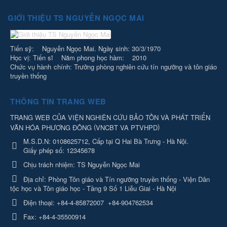
GIỚI THIỆU TS NGUYỄN NGỌC MAI
Tiến sỹ: Nguyễn Ngọc Mai. Ngày sinh: 30/3/1970
Học vị: Tiến sĩ Năm phong học hàm: 2010
Chức vụ hành chính: Trưởng phòng nghiên cứu tín ngưỡng và tôn giáo
truyền thống
THÔNG TIN TRANG WEB
TRANG WEB CỦA VIỆN NGHIÊN CỨU BẢO TỒN VÀ PHÁT TRIỂN
(
)
VĂN HÓA PHƯƠNG ĐÔNG
VNCBT VA PTVHPD
M.S.D.N: 0108625712, Cấp tại Q Hai Bà Trưng - Hà Nội.
Giấy phép số: 12345678
Chịu trách nhiệm:
TS Nguyễn Ngọc Mai
Địa chỉ:
Phòng Tôn giáo và Tín ngưỡng truyền thống - Viện Dân
tộc học và Tôn giáo học - Tầng 9 Số 1 Liễu Giai - Hà Nội
Điện thoại:
+84-4-85872007
+84-904762534
Fax:
+84-4-35500914