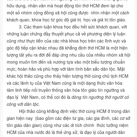
hữu dụng, nhân văn mà hoạt động tôn thờ HCM đem lại cho
một số nhóm cộng đồng xã hội cũng được nhìn nhận một cách
khách quan, khoa học từ góc độ giá trị học và giá trị tôn giáo.
3. Các tham luận khoa học đều hết sức khách quan, với
những luận chứng đầy thuyết phục cả về phương diện lý luận
cũng như thực tiễn của các nhà khoa học trên các lĩnh vực và
góc độ tiếp cận khác nhau đã khẳng định thờ HCM là một hiện
tượng tất yếu ra đời để đáp ứng nhu cầu của nhiều nhóm xã hội
mong muốn tìm đến và nương tựa vào một biểu tượng chuẩn
mực, hoàn hảo và phù hợp với tâm tính bản sắc dân tộc. Mặt
khác hội thảo cũng cho thấy hiện tượng thờ cúng chủ tịch HCM
và các lãnh tụ của Việt Nam cũng là một dạng thức văn hóa
tâm linh tiếp nối truyền thống văn hóa tôn giáo tín ngưỡng và
đạo lý Việt Nam, có thể coi đó là
dòng tín ngưỡng thờ người có
công với dân tộc
.
Hội thảo cũng khẳng định việc thờ cúng HCM ở trong dân
gian hiện nay (bao gồm các điện tư gia, các gia đình, các cơ sở
tôn giáo dân gian) cũng như các di tích chính thức tưởng niệm
HCM của nhà nước đó là thế ứng xử, là đạo lý của người dân