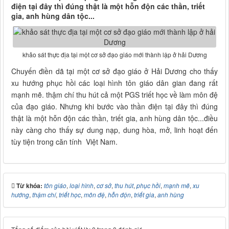
điện tại đây thì đúng thật là một hỗn độn các thần, triết
gia, anh hùng dân tộc...
khảo sát thực địa tại một cơ sở đạo giáo mới thành lập ở hải Dương
Chuyến điền dã tại một cơ sở đạo giáo ở Hải Dương cho thấy
xu hướng phục hồi các loại hình tôn giáo dân gian đang rất
mạnh mẽ. thậm chí thu hút cả một PGS triết học về làm môn đệ
của đạo giáo. Nhưng khi bước vào thần điện tại đây thì đúng
thật là một hỗn độn các thần, triết gia, anh hùng dân tộc...điều
này càng cho thấy sự dung nạp, dung hòa, mở, linh hoạt đến
tùy tiện trong căn tính Việt Nam.
Từ khóa:
tôn giáo
,
loại hình
,
cơ sở
,
thu hút
,
phục hồi
,
mạnh mẽ
,
xu
hướng
,
thậm chí
,
triết học
,
môn đệ
,
hỗn độn
,
triết gia
,
anh hùng