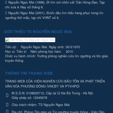
Nguyễn Ngọc Mai (1998),
Đi tìm nơi chôn cất Trần Hưng Đạo
, Tạp
chí xưa & Nay số tháng 8.
Nguyễn Ngọc Mai (2001),
Bước đầu tìm hiểu trang phục trong tín
ngưỡng thờ mẫu
, tạp chí VHNT số 6.
GIỚI THIỆU TS NGUYỄN NGỌC MAI
Tiến sỹ: Nguyễn Ngọc Mai. Ngày sinh: 30/3/1970
Học vị: Tiến sĩ Năm phong học hàm: 2010
Chức vụ hành chính: Trưởng phòng nghiên cứu tín ngưỡng và tôn giáo
truyền thống
THÔNG TIN TRANG WEB
TRANG WEB CỦA VIỆN NGHIÊN CỨU BẢO TỒN VÀ PHÁT TRIỂN
(
)
VĂN HÓA PHƯƠNG ĐÔNG
VNCBT VA PTVHPD
M.S.D.N: 0108625712, Cấp tại Q Hai Bà Trưng - Hà Nội.
Giấy phép số: 12345678
Chịu trách nhiệm:
TS Nguyễn Ngọc Mai
Địa chỉ:
Phòng Tôn giáo và Tín ngưỡng truyền thống - Viện Dân