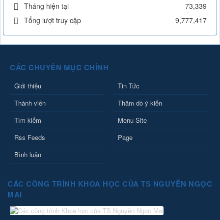
Tháng hiện tại
73,339
Tổng lượt truy cập
9,777,417
CÁC CHUYÊN MỤC CHÍNH
Giới thiệu
Tin Tức
Thành viên
Thăm dò ý kiến
Tìm kiếm
Menu Site
Rss Feeds
Page
Bình luận
CÁC CÔNG TRÌNH KHOA HỌC CỦA TS NGUYỄN NGỌC
MAI