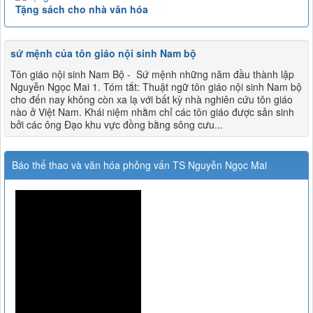
Tặng sách cho nhà văn hóa
sứ mệnh của tôn giáo nội sinh Nam bộ
Tôn giáo nội sinh Nam Bộ - Sứ mệnh những năm đầu thành lập
Nguyễn Ngọc Mai 1. Tóm tắt: Thuật ngữ tôn giáo nội sinh Nam bộ
cho đến nay không còn xa lạ với bất kỳ nhà nghiên cứu tôn giáo
nào ở Việt Nam. Khái niệm nhằm chỉ các tôn giáo được sản sinh
bởi các ông Đạo khu vực đồng bằng sông cưu...
Báo thể thao và văn hóa phỏng vấn TS Nguyễn Ngọc Mai