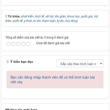
Từ khóa:
phát triển
,
kinh tế
,
xã hội
,
tôn giáo
,
khoa học
,
quốc gia
,
hội
thảo
,
quốc tế
,
ý thức
,
to lớn
,
tham luận
,
tự do
,
huy động
Tổng số điểm của bài viết là: 0 trong 0 đánh giá
Click để đánh giá bài viết
Ý kiến bạn đọc
Bạn cần đăng nhập thành viên để có thể bình luận bài
viết này
Những tin mới hơn