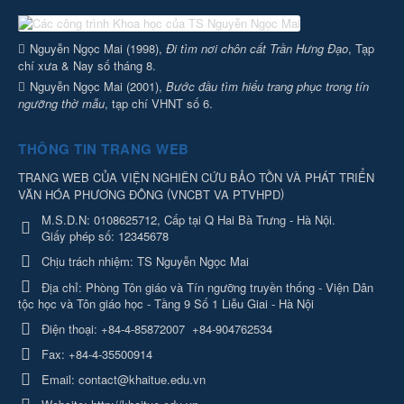
Nguyễn Ngọc Mai (1998),
Đi tìm nơi chôn cất Trần Hưng Đạo
, Tạp
chí xưa & Nay số tháng 8.
Nguyễn Ngọc Mai (2001),
Bước đầu tìm hiểu trang phục trong tín
ngưỡng thờ mẫu
, tạp chí VHNT số 6.
THÔNG TIN TRANG WEB
TRANG WEB CỦA VIỆN NGHIÊN CỨU BẢO TỒN VÀ PHÁT TRIỂN
(
)
VĂN HÓA PHƯƠNG ĐÔNG
VNCBT VA PTVHPD
M.S.D.N: 0108625712, Cấp tại Q Hai Bà Trưng - Hà Nội.
Giấy phép số: 12345678
Chịu trách nhiệm:
TS Nguyễn Ngọc Mai
Địa chỉ:
Phòng Tôn giáo và Tín ngưỡng truyền thống - Viện Dân
tộc học và Tôn giáo học - Tầng 9 Số 1 Liễu Giai - Hà Nội
Điện thoại:
+84-4-85872007
+84-904762534
Fax:
+84-4-35500914
Email:
contact@khaitue.edu.vn