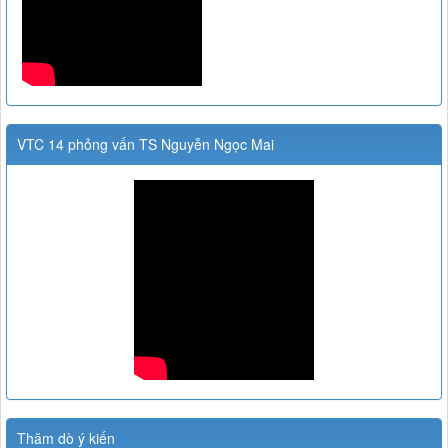
VTC 14 phỏng vấn TS Nguyễn Ngọc Mai
Thăm dò ý kiến