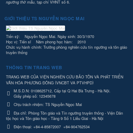
ngưỡng thờ mẫu
, tạp chí VHNT số 6.
GIỚI THIỆU TS NGUYỄN NGỌC MAI
Tiến sỹ: Nguyễn Ngọc Mai. Ngày sinh: 30/3/1970
Học vị: Tiến sĩ Năm phong học hàm: 2010
Chức vụ hành chính: Trưởng phòng nghiên cứu tín ngưỡng và tôn giáo
truyền thống
THÔNG TIN TRANG WEB
TRANG WEB CỦA VIỆN NGHIÊN CỨU BẢO TỒN VÀ PHÁT TRIỂN
(
)
VĂN HÓA PHƯƠNG ĐÔNG
VNCBT VA PTVHPD
M.S.D.N: 0108625712, Cấp tại Q Hai Bà Trưng - Hà Nội.
Giấy phép số: 12345678
Chịu trách nhiệm:
TS Nguyễn Ngọc Mai
Địa chỉ:
Phòng Tôn giáo và Tín ngưỡng truyền thống - Viện Dân
tộc học và Tôn giáo học - Tầng 9 Số 1 Liễu Giai - Hà Nội
Điện thoại:
+84-4-85872007
+84-904762534