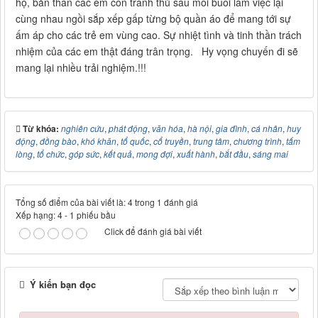
hộ, bản thân các em con tranh thủ sau mỗi buổi làm việc lại
cùng nhau ngồi sắp xếp gấp từng bộ quần áo để mang tới sự
ấm áp cho các trẻ em vùng cao. Sự nhiệt tình và tinh thần trách
nhiệm của các em thật đáng trân trọng. Hy vọng chuyến đi sẽ
mang lại nhiều trải nghiệm.!!!
Từ khóa:
nghiên cứu
,
phát động
,
văn hóa
,
hà nội
,
gia đình
,
cá nhân
,
huy
động
,
đồng bào
,
khó khăn
,
tổ quốc
,
cổ truyền
,
trung tâm
,
chương trình
,
tấm
lòng
,
tổ chức
,
góp sức
,
kết quả
,
mong đợi
,
xuất hành
,
bắt đầu
,
sáng mai
Tổng số điểm của bài viết là: 4 trong 1 đánh giá
Xếp hạng:
4
-
1
phiếu bầu
Click để đánh giá bài viết
Ý kiến bạn đọc