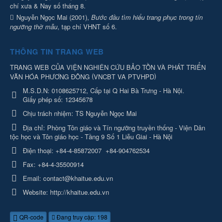
chí xưa & Nay số tháng 8.
Nguyễn Ngọc Mai (2001),
Bước đầu tìm hiểu trang phục trong tín
ngưỡng thờ mẫu
, tạp chí VHNT số 6.
THÔNG TIN TRANG WEB
TRANG WEB CỦA VIỆN NGHIÊN CỨU BẢO TỒN VÀ PHÁT TRIỂN
(
)
VĂN HÓA PHƯƠNG ĐÔNG
VNCBT VA PTVHPD
M.S.D.N: 0108625712, Cấp tại Q Hai Bà Trưng - Hà Nội.
Giấy phép số: 12345678
Chịu trách nhiệm:
TS Nguyễn Ngọc Mai
Địa chỉ:
Phòng Tôn giáo và Tín ngưỡng truyền thống - Viện Dân
tộc học và Tôn giáo học - Tầng 9 Số 1 Liễu Giai - Hà Nội
Điện thoại:
+84-4-85872007
+84-904762534
Fax:
+84-4-35500914
Email:
contact@khaitue.edu.vn
Website:
http://khaitue.edu.vn
QR-code
Đang truy cập: 198