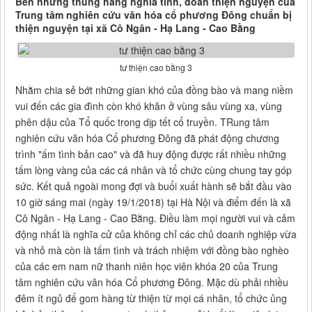
Bên những thùng hàng nghĩa tình, đoàn thiện nguyện của
Trung tâm nghiên cứu văn hóa cổ phương Đông chuẩn bị
thiện nguyện tại xã Cô Ngân - Hạ Lang - Cao Bằng
tư thiện cao bằng 3
Nhằm chia sẻ bớt những gian khó của đồng bào và mang niềm
vui đến các gia đình còn khó khăn ở vùng sâu vùng xa, vùng
phên dậu của Tổ quốc trong dịp tết cổ truyền. TRung tâm
nghiên cứu văn hóa Cổ phương Đông đã phát động chương
trình "ấm tình bản cao" và đã huy động được rất nhiều những
tấm lòng vàng của các cá nhân và tổ chức cùng chung tay góp
sức. Kết quả ngoài mong đợi và buổi xuất hành sẽ bắt đầu vào
10 giờ sáng mai (ngày 19/1/2018) tại Hà Nội và điểm đến là xã
Cô Ngân - Hạ Lang - Cao Bằng. Điều làm mọi người vui và cảm
động nhất là nghĩa cử của không chỉ các chủ doanh nghiệp vừa
và nhỏ mà còn là tấm tình và trách nhiệm với đồng bào nghèo
của các em nam nữ thanh niên học viên khóa 20 của Trung
tâm nghiên cứu văn hóa Cổ phương Đông. Mặc dù phải nhiều
đêm ít ngủ để gom hàng từ thiện từ mọi cá nhân, tổ chức ủng