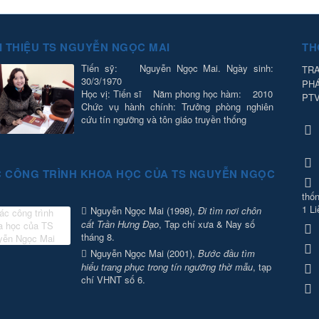
I THIỆU TS NGUYỄN NGỌC MAI
TH
Tiến sỹ: Nguyễn Ngọc Mai. Ngày sinh:
TRA
30/3/1970
PH
Học vị: Tiến sĩ Năm phong học hàm: 2010
PT
Chức vụ hành chính: Trưởng phòng nghiên
cứu tín ngưỡng và tôn giáo truyền thống
 CÔNG TRÌNH KHOA HỌC CỦA TS NGUYỄN NGỌC
thốn
1 Li
Nguyễn Ngọc Mai (1998),
Đi tìm nơi chôn
cất Trần Hưng Đạo
, Tạp chí xưa & Nay số
tháng 8.
Nguyễn Ngọc Mai (2001),
Bước đầu tìm
hiểu trang phục trong tín ngưỡng thờ mẫu
, tạp
chí VHNT số 6.