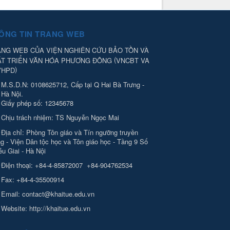
ÔNG TIN TRANG WEB
NG WEB CỦA VIỆN NGHIÊN CỨU BẢO TỒN VÀ
(
ÁT TRIỂN VĂN HÓA PHƯƠNG ĐÔNG
VNCBT VA
)
VHPD
M.S.D.N: 0108625712, Cấp tại Q Hai Bà Trưng -
Hà Nội.
Giấy phép số: 12345678
Chịu trách nhiệm:
TS Nguyễn Ngọc Mai
Địa chỉ:
Phòng Tôn giáo và Tín ngưỡng truyền
g - Viện Dân tộc học và Tôn giáo học - Tầng 9 Số
ễu Giai - Hà Nội
Điện thoại:
+84-4-85872007
+84-904762534
Fax:
+84-4-35500914
Email:
contact@khaitue.edu.vn
Website:
http://khaitue.edu.vn