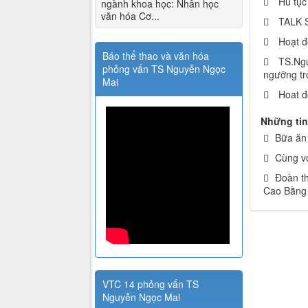
Hủ tục
ngành khoa học: Nhân học
văn hóa Cơ...
TALK S
Hoạt đ
Báo thể thao và văn hóa
TS.Ngu
phỏng vấn TS Nguyễn Ngọc
ngưỡng tr
Mai
Hoat đ
Những tin
Bữa ăn 
Cùng vớ
Đoàn th
Cao Bằng
VTC 14 phỏng vấn TS
Nguyễn Ngọc Mai