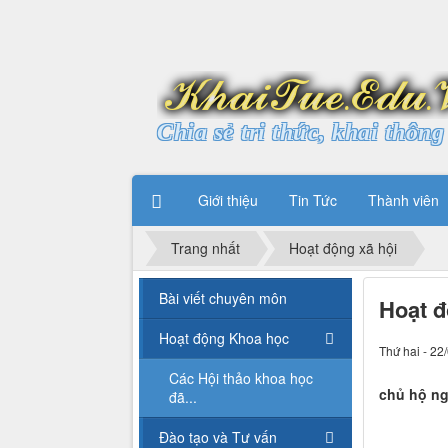
Chia sẻ tri thức, khai thông 
Giới thiệu
Tin Tức
Thành viên
Trang nhất
Hoạt động xã hội
Bài viết chuyên môn
Hoạt đ
Hoạt động Khoa học
Thứ hai - 22
Các Hội thảo khoa học
chủ hộ ng
đã...
Đào tạo và Tư vấn