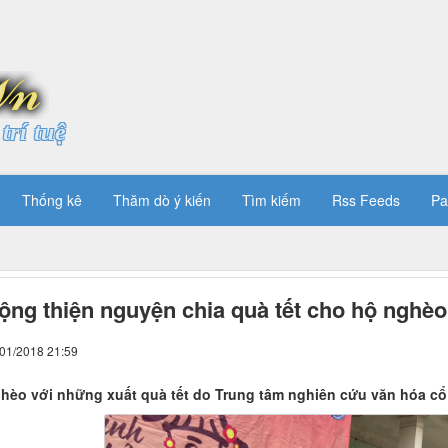
trí tuệ
Thống kê
Thăm dò ý kiến
Tìm kiếm
Rss Feeds
Pa
ộng thiện nguyện chia quà tết cho hộ nghèo
/01/2018 21:59
hèo với những xuất quà tết do Trung tâm nghiên cứu văn hóa c