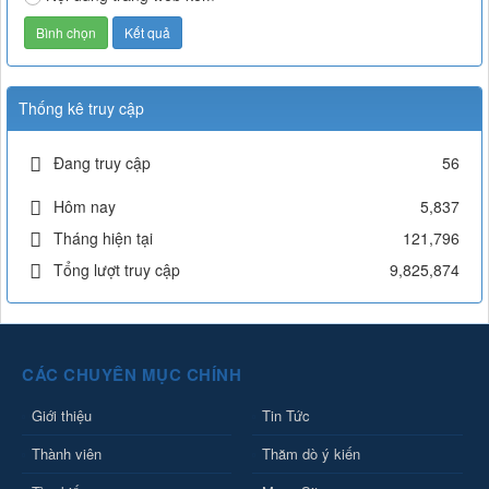
Thống kê truy cập
Đang truy cập
56
Hôm nay
5,837
Tháng hiện tại
121,796
Tổng lượt truy cập
9,825,874
CÁC CHUYÊN MỤC CHÍNH
Giới thiệu
Tin Tức
Thành viên
Thăm dò ý kiến