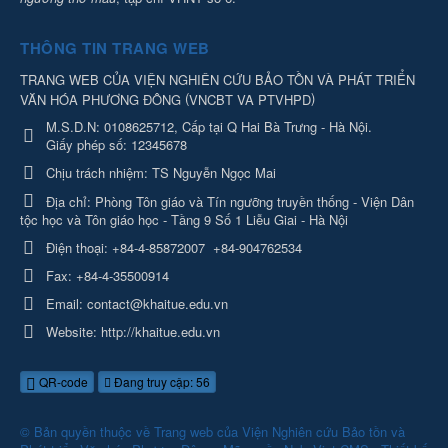
THÔNG TIN TRANG WEB
TRANG WEB CỦA VIỆN NGHIÊN CỨU BẢO TỒN VÀ PHÁT TRIỂN
(
)
VĂN HÓA PHƯƠNG ĐÔNG
VNCBT VA PTVHPD
M.S.D.N: 0108625712, Cấp tại Q Hai Bà Trưng - Hà Nội.
Giấy phép số: 12345678
Chịu trách nhiệm:
TS Nguyễn Ngọc Mai
Địa chỉ:
Phòng Tôn giáo và Tín ngưỡng truyền thống - Viện Dân
tộc học và Tôn giáo học - Tầng 9 Số 1 Liễu Giai - Hà Nội
Điện thoại:
+84-4-85872007
+84-904762534
Fax:
+84-4-35500914
Email:
contact@khaitue.edu.vn
Website:
http://khaitue.edu.vn
QR-code
Đang truy cập: 56
© Bản quyền thuộc về
Trang web của Viện Nghiên cứu Bảo tồn và