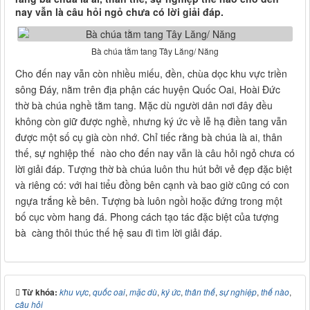
nay vẫn là câu hỏi ngỏ chưa có lời giải đáp.
Bà chúa tằm tang Tây Lăng/ Năng
Cho đến nay vẫn còn nhiều miếu, đền, chùa dọc khu vực triền
sông Đáy, nằm trên địa phận các huyện Quốc Oai, Hoài Đức
thờ bà chúa nghề tằm tang. Mặc dù người dân nơi đây đều
không còn giữ được nghề, nhưng ký ức về lễ hạ điền tang vẫn
được một số cụ già còn nhớ. Chỉ tiếc rằng bà chúa là ai, thân
thế, sự nghiệp thế nào cho đến nay vẫn là câu hỏi ngỏ chưa có
lời giải đáp. Tượng thờ bà chúa luôn thu hút bởi vẻ đẹp đặc biệt
và riêng có: với hai tiểu đồng bên cạnh và bao giờ cũng có con
ngựa trắng kề bên. Tượng bà luôn ngồi hoặc đứng trong một
bố cục vòm hang đá. Phong cách tạo tác đặc biệt của tượng
bà càng thôi thúc thế hệ sau đi tìm lời giải đáp.
Từ khóa:
khu vực
,
quốc oai
,
mặc dù
,
ký ức
,
thân thế
,
sự nghiệp
,
thế nào
,
câu hỏi