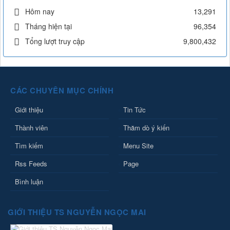
Hôm nay
13,291
Tháng hiện tại
96,354
Tổng lượt truy cập
9,800,432
CÁC CHUYÊN MỤC CHÍNH
Giới thiệu
Tin Tức
Thành viên
Thăm dò ý kiến
Tìm kiếm
Menu Site
Rss Feeds
Page
Bình luận
GIỚI THIỆU TS NGUYỄN NGỌC MAI