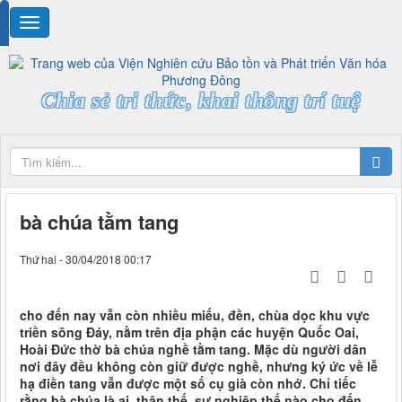
Chia sẻ tri thức, khai thông trí tuệ
bà chúa tằm tang
Thứ hai - 30/04/2018 00:17
cho đến nay vẫn còn nhiều miếu, đền, chùa dọc khu vực
triền sông Đáy, nằm trên địa phận các huyện Quốc Oai,
Hoài Đức thờ bà chúa nghề tằm tang. Mặc dù người dân
nơi đây đều không còn giữ được nghề, nhưng ký ức về lễ
hạ điền tang vẫn được một số cụ già còn nhớ. Chỉ tiếc
rằng bà chúa là ai, thân thế, sự nghiệp thế nào cho đến