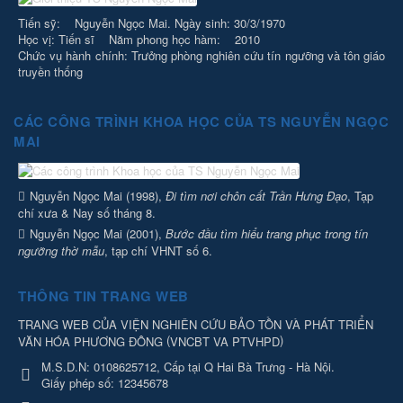
Tiến sỹ: Nguyễn Ngọc Mai. Ngày sinh: 30/3/1970
Học vị: Tiến sĩ Năm phong học hàm: 2010
Chức vụ hành chính: Trưởng phòng nghiên cứu tín ngưỡng và tôn giáo
truyền thống
CÁC CÔNG TRÌNH KHOA HỌC CỦA TS NGUYỄN NGỌC
MAI
Nguyễn Ngọc Mai (1998),
Đi tìm nơi chôn cất Trần Hưng Đạo
, Tạp
chí xưa & Nay số tháng 8.
Nguyễn Ngọc Mai (2001),
Bước đầu tìm hiểu trang phục trong tín
ngưỡng thờ mẫu
, tạp chí VHNT số 6.
THÔNG TIN TRANG WEB
TRANG WEB CỦA VIỆN NGHIÊN CỨU BẢO TỒN VÀ PHÁT TRIỂN
(
)
VĂN HÓA PHƯƠNG ĐÔNG
VNCBT VA PTVHPD
M.S.D.N: 0108625712, Cấp tại Q Hai Bà Trưng - Hà Nội.
Giấy phép số: 12345678