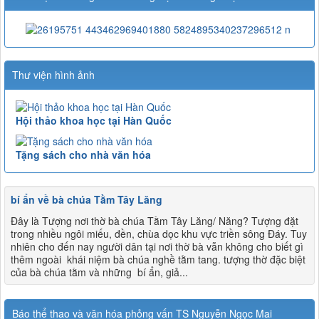
Thư viện hình ảnh
Hội thảo khoa học tại Hàn Quốc
Tặng sách cho nhà văn hóa
bí ẩn về bà chúa Tằm Tây Lăng
Đây là Tượng nơi thờ bà chúa Tằm Tây Lăng/ Năng? Tượng đặt
trong nhiều ngôi miếu, đền, chùa dọc khu vực triền sông Đáy. Tuy
nhiên cho đến nay người dân tại nơi thờ bà vẫn không cho biết gì
thêm ngoài khái niệm bà chúa nghề tằm tang. tượng thờ đặc biệt
của bà chúa tằm và những bí ẩn, giả...
Báo thể thao và văn hóa phỏng vấn TS Nguyễn Ngọc Mai