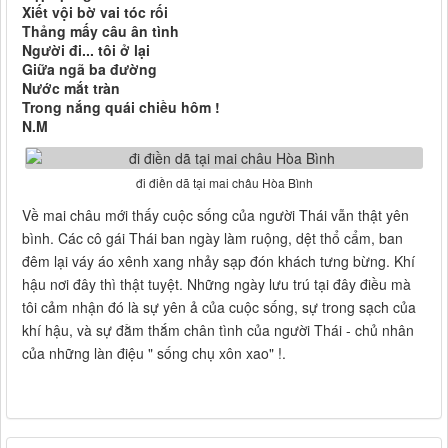
Xiết vội bờ vai tóc rối
Thảng mấy câu ân tình
Người đi... tôi ở lại
Giữa ngã ba đường
Nước mắt tràn
Trong nắng quái chiều hôm !
N.M
đi điền dã tại mai châu Hòa Bình
Về mai châu mới thấy cuộc sống của người Thái vẫn thật yên
bình. Các cô gái Thái ban ngày làm ruộng, dệt thổ cẩm, ban
đêm lại váy áo xênh xang nhảy sạp đón khách tưng bừng. Khí
hậu nơi đây thì thật tuyệt. Những ngày lưu trú tại đây điều mà
tôi cảm nhận đó là sự yên ả của cuộc sống, sự trong sạch của
khí hậu, và sự đằm thắm chân tình của người Thái - chủ nhân
của những làn điệu " sống chụ xôn xao" !.