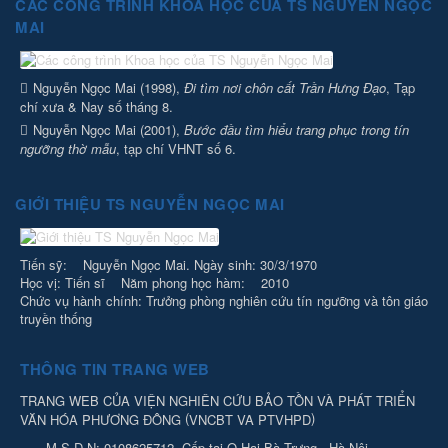
CÁC CÔNG TRÌNH KHOA HỌC CỦA TS NGUYỄN NGỌC
MAI
Nguyễn Ngọc Mai (1998),
Đi tìm nơi chôn cất Trần Hưng Đạo
, Tạp
chí xưa & Nay số tháng 8.
Nguyễn Ngọc Mai (2001),
Bước đầu tìm hiểu trang phục trong tín
ngưỡng thờ mẫu
, tạp chí VHNT số 6.
GIỚI THIỆU TS NGUYỄN NGỌC MAI
Tiến sỹ: Nguyễn Ngọc Mai. Ngày sinh: 30/3/1970
Học vị: Tiến sĩ Năm phong học hàm: 2010
Chức vụ hành chính: Trưởng phòng nghiên cứu tín ngưỡng và tôn giáo
truyền thống
THÔNG TIN TRANG WEB
TRANG WEB CỦA VIỆN NGHIÊN CỨU BẢO TỒN VÀ PHÁT TRIỂN
(
)
VĂN HÓA PHƯƠNG ĐÔNG
VNCBT VA PTVHPD
M.S.D.N: 0108625712, Cấp tại Q Hai Bà Trưng - Hà Nội.