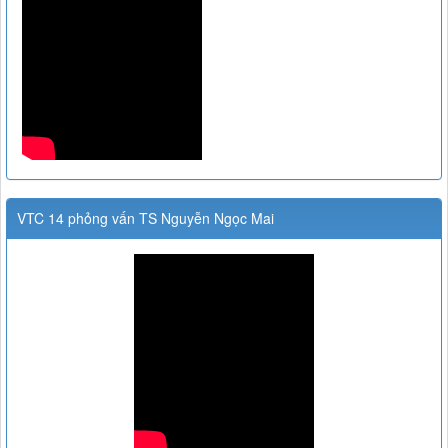
VTC 14 phỏng vấn TS Nguyễn Ngọc Mai