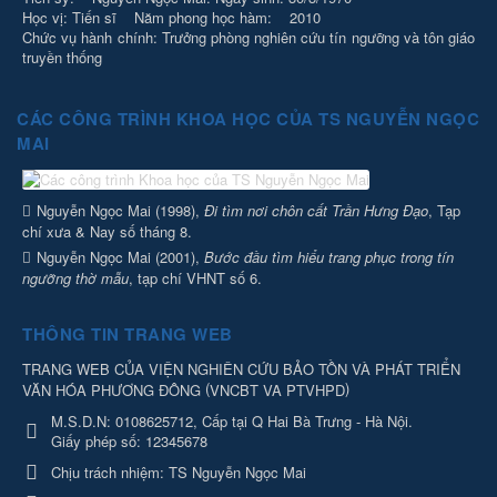
Học vị: Tiến sĩ Năm phong học hàm: 2010
Chức vụ hành chính: Trưởng phòng nghiên cứu tín ngưỡng và tôn giáo
truyền thống
CÁC CÔNG TRÌNH KHOA HỌC CỦA TS NGUYỄN NGỌC
MAI
Nguyễn Ngọc Mai (1998),
Đi tìm nơi chôn cất Trần Hưng Đạo
, Tạp
chí xưa & Nay số tháng 8.
Nguyễn Ngọc Mai (2001),
Bước đầu tìm hiểu trang phục trong tín
ngưỡng thờ mẫu
, tạp chí VHNT số 6.
THÔNG TIN TRANG WEB
TRANG WEB CỦA VIỆN NGHIÊN CỨU BẢO TỒN VÀ PHÁT TRIỂN
(
)
VĂN HÓA PHƯƠNG ĐÔNG
VNCBT VA PTVHPD
M.S.D.N: 0108625712, Cấp tại Q Hai Bà Trưng - Hà Nội.
Giấy phép số: 12345678
Chịu trách nhiệm:
TS Nguyễn Ngọc Mai