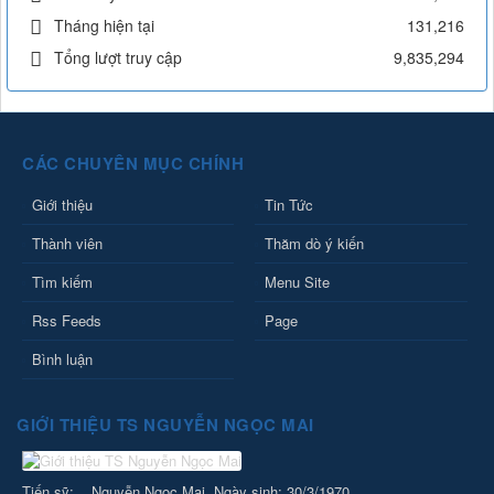
Tháng hiện tại
131,216
Tổng lượt truy cập
9,835,294
CÁC CHUYÊN MỤC CHÍNH
Giới thiệu
Tin Tức
Thành viên
Thăm dò ý kiến
Tìm kiếm
Menu Site
Rss Feeds
Page
Bình luận
GIỚI THIỆU TS NGUYỄN NGỌC MAI
Tiến sỹ: Nguyễn Ngọc Mai. Ngày sinh: 30/3/1970