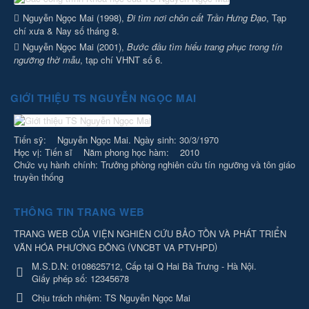
Nguyễn Ngọc Mai (1998),
Đi tìm nơi chôn cất Trần Hưng Đạo
, Tạp
chí xưa & Nay số tháng 8.
Nguyễn Ngọc Mai (2001),
Bước đầu tìm hiểu trang phục trong tín
ngưỡng thờ mẫu
, tạp chí VHNT số 6.
GIỚI THIỆU TS NGUYỄN NGỌC MAI
Tiến sỹ: Nguyễn Ngọc Mai. Ngày sinh: 30/3/1970
Học vị: Tiến sĩ Năm phong học hàm: 2010
Chức vụ hành chính: Trưởng phòng nghiên cứu tín ngưỡng và tôn giáo
truyền thống
THÔNG TIN TRANG WEB
TRANG WEB CỦA VIỆN NGHIÊN CỨU BẢO TỒN VÀ PHÁT TRIỂN
(
)
VĂN HÓA PHƯƠNG ĐÔNG
VNCBT VA PTVHPD
M.S.D.N: 0108625712, Cấp tại Q Hai Bà Trưng - Hà Nội.
Giấy phép số: 12345678
Chịu trách nhiệm:
TS Nguyễn Ngọc Mai