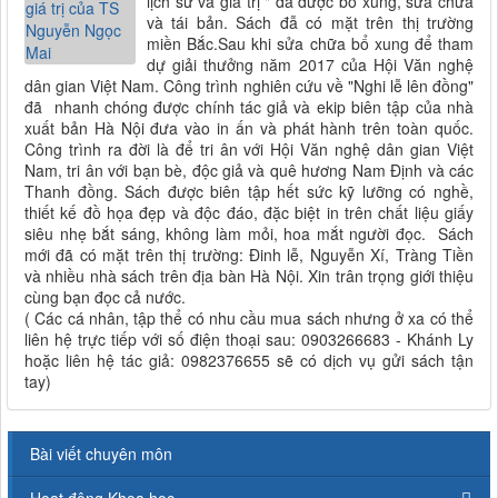
lịch sử và giá trị " đã được bổ xung, sửa chữa
và tái bản. Sách đẫ có mặt trên thị trường
miền Bắc.Sau khi sửa chữa bổ xung để tham
dự giải thưởng năm 2017 của Hội Văn nghệ
dân gian Việt Nam. Công trình nghiên cứu về "Nghi lễ lên đồng"
đã nhanh chóng được chính tác giả và ekip biên tập của nhà
xuất bản Hà Nội đưa vào in ấn và phát hành trên toàn quốc.
Công trình ra đời là để tri ân với Hội Văn nghệ dân gian Việt
Nam, tri ân với bạn bè, độc giả và quê hương Nam Định và các
Thanh đồng. Sách được biên tập hết sức kỹ lưỡng có nghề,
thiết kế đồ họa đẹp và độc đáo, đặc biệt in trên chất liệu giấy
siêu nhẹ bắt sáng, không làm mỏi, hoa mắt người đọc. Sách
mới đã có mặt trên thị trường: Đinh lễ, Nguyễn Xí, Tràng Tiền
và nhiều nhà sách trên địa bàn Hà Nội. Xin trân trọng giới thiệu
cùng bạn đọc cả nước.
( Các cá nhân, tập thể có nhu cầu mua sách nhưng ở xa có thể
liên hệ trực tiếp với số điện thoại sau: 0903266683 - Khánh Ly
hoặc liên hệ tác giả: 0982376655 sẽ có dịch vụ gửi sách tận
tay)
Bài viết chuyên môn