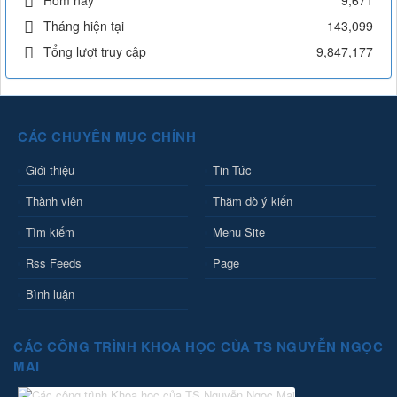
9,671
Tháng hiện tại
143,099
Tổng lượt truy cập
9,847,177
CÁC CHUYÊN MỤC CHÍNH
Giới thiệu
Tin Tức
Thành viên
Thăm dò ý kiến
Tìm kiếm
Menu Site
Rss Feeds
Page
Bình luận
CÁC CÔNG TRÌNH KHOA HỌC CỦA TS NGUYỄN NGỌC
MAI