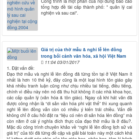
Công trình là một phần của nội dung báo cáo
tổng hợp đề tài cấp thành phố: " quản lý cai
nghiện và sau cai".
Giá trị của thờ mẫu & nghi lễ lên đồng
trong bối cảnh văn hóa, xã hội Việt Nam
11:04 03/01/2017
1. Đặt vấn đề:
Đạo thờ mẫu và nghi lễ lên đồng đã từng tồn tại ở Việt Nam ít
nhất là hơn 10 thế kỷ, đây cũng là một loại hình tôn giáo gây
khá nhiều tranh luận cũng như chịu nhiều tai tiếng, điều tiếng,
chính vì điều này nên nó đã thu hút không ít các nhà khoa học,
các cấp quản lý (văn hóa & tôn giáo). Ngay cả khi hát văn đã
được công nhận là “di sản văn hóa phi vật thể” thì xung quanh
nghi lễ lên đồng vẫn còn có nhiều ý kiến trái chiều. Vấn đề
không chỉ ở câu hỏi đặt ra “liệu có nên di sản hóa lên đồng” mà
còn nằm ở cái ý nghĩa đích thực của đạo thờ mẫu là ở đâu?.
Mặc dù công trình chuyên khảo về “nghi lễ lên đồng lịch sử và
giá trị” của tôi đã từng đề cập và giải bài toán này một cách khá
kĩ lưỡng dưới góc nhìn của tôn giáo học, nhân học, tâm lý bệnh