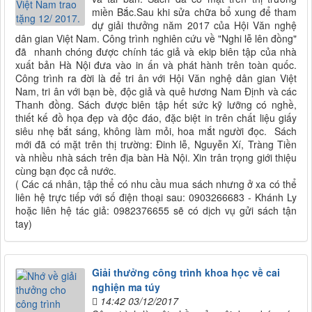
miền Bắc.Sau khi sửa chữa bổ xung để tham
dự giải thưởng năm 2017 của Hội Văn nghệ
dân gian Việt Nam. Công trình nghiên cứu về "Nghi lễ lên đồng"
đã nhanh chóng được chính tác giả và ekip biên tập của nhà
xuất bản Hà Nội đưa vào in ấn và phát hành trên toàn quốc.
Công trình ra đời là để tri ân với Hội Văn nghệ dân gian Việt
Nam, tri ân với bạn bè, độc giả và quê hương Nam Định và các
Thanh đồng. Sách được biên tập hết sức kỹ lưỡng có nghề,
thiết kế đồ họa đẹp và độc đáo, đặc biệt in trên chất liệu giấy
siêu nhẹ bắt sáng, không làm mỏi, hoa mắt người đọc. Sách
mới đã có mặt trên thị trường: Đinh lễ, Nguyễn Xí, Tràng Tiền
và nhiều nhà sách trên địa bàn Hà Nội. Xin trân trọng giới thiệu
cùng bạn đọc cả nước.
( Các cá nhân, tập thể có nhu cầu mua sách nhưng ở xa có thể
liên hệ trực tiếp với số điện thoại sau: 0903266683 - Khánh Ly
hoặc liên hệ tác giả: 0982376655 sẽ có dịch vụ gửi sách tận
tay)
Giải thưởng công trình khoa học về cai
nghiện ma túy
14:42 03/12/2017