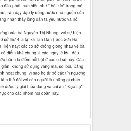
n đâu phải thực hiện như " hội kín" trong một
 nòi, răn dạy đạo lý uống nước nhớ nguồn của
càng nhận thấy lòng dân ta yêu nước và nỗi
ương) của bà Nguyễn Thị Nhung. với sự hiện
ơ sở thứ 4 là tại xã Tân Dân ( Sóc Sơn Hà
m Hiện nay: các cơ sở không giống nhau về bài
g có điểm khá chung là các ngày lễ lớn đều
chữa bệnh là điểm nổi bật ở các cơ sở này. Các
n giản, không sử dụng vàng mã, soi bói. Đằng
nh hoạt chung, vì sao họ từ bỏ các tín ngưỡng
 tâm thể đối với còn người là những gì chắn
ẽ được lý giải thỏa đáng và cái án " Đạo Lạ"
h thực cho các nhóm hội đoàn này.