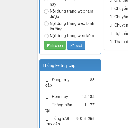
hay
Chuyến 
Nội dung trang web tạm
được
Chuyến 
Nội dung trang web bình
Chuyến 
thường
Hội thả
Nội dung trang web kém
Tham dự
Thống kê truy cập
Đang truy
83
cập
Hôm nay
12,182
Tháng hiện
111,177
tại
Tổng lượt
9,815,255
truy cập