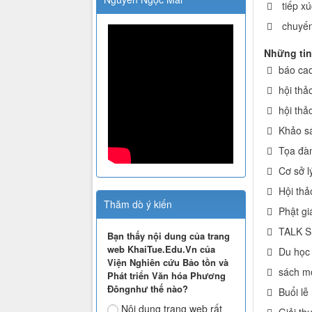
tiếp x
chuyến
Những tin
báo cao
hội thả
hội thả
Khảo sá
Tọa đàm
Cơ sở l
Hội thả
Thăm dò ý kiến
Phật gi
TALK SH
Bạn thấy nội dung của trang
web KhaiTue.Edu.Vn của
Du học 
Viện Nghiên cứu Bảo tồn và
sách mớ
Phát triển Văn hóa Phương
Đôngnhư thế nào?
Buổi lễ
Nội dung trang web rất
Giải th