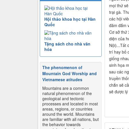
mọi thứ sẽ
trại gà. T
các hội vi
Hội thảo khoa học tại Hàn
Quốc
đăm đắm về
Cơ sở thứ 
diện của h
Tặng sách cho nhà văn
Nội)...Tất
hóa
trí hay bố
giống nhau 
sinh họa m
The phenomenon of
sau các ng
Mountain God Worship and
truyền thố
Vietnamese atitudes
chắn sẽ cầ
Mountains are a common
sẽ được lý
natural phenomenon of the
geological and tectonic
processes and located in most
areas, regions, or countries
around the world. Mountains
are familiar with all nations, but
the behavior towards