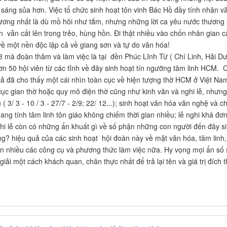
 sáng sủa hơn. Việc tổ chức sinh hoạt tôn vinh Bác Hồ đầy tính nhân vă
hương nhất là dù mồ hôi như tắm, nhưng những lời ca yêu nước thương
ên vẫn cất lên trong trẻo, hùng hồn. Đi thật nhiều vào chốn nhân gian 
 một nền độc lập cả về giang sơn và tự do văn hóa!
3 mà đoàn thăm và làm việc là tại đền Phúc LInh Từ ( Chí Linh, Hải D
ơn 50 hội viên từ các tỉnh về đây sinh hoạt tín ngưỡng tâm linh HCM. C
 cả đã cho thấy một cái nhìn toàn cục về hiện tượng thờ HCM ở Việt Na
 cục gian thờ hoặc quy mô điện thờ cũng như kinh văn và nghi lễ, nhưn
( 3/ 3 - 10 / 3 - 27/7 - 2/9; 22/ 12...); sinh hoạt văn hóa văn nghệ và 
ang tính tâm linh tôn giáo không chiếm thời gian nhiều; lễ nghi khá đơ
hi lễ còn có những ẩn khuất gì về số phận những con người đến đây si
ng? hiệu quả của các sinh hoạt hội đoàn này về mặt văn hóa, tâm linh,
n nhiều các công cụ và phương thức làm việc nữa. Hy vọng mọi ẩn số s
 giải một cách khách quan, chân thực nhất để trả lại tên và giá trị đíc