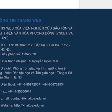
ÔNG TIN TRANG WEB
NG WEB CỦA VIỆN NGHIÊN CỨU BẢO TỒN VÀ
(
ÁT TRIỂN VĂN HÓA PHƯƠNG ĐÔNG
VNCBT VA
)
VHPD
M.S.D.N: 0108625712, Cấp tại Q Hai Bà Trưng -
Hà Nội.
Giấy phép số: 12345678
Chịu trách nhiệm:
TS Nguyễn Ngọc Mai
Địa chỉ:
Phòng Tôn giáo và Tín ngưỡng truyền
g - Viện Dân tộc học và Tôn giáo học - Tầng 9 Số
ễu Giai - Hà Nội
Điện thoại:
+84-4-85872007
+84-904762534
Fax:
+84-4-35500914
Email:
contact@khaitue.edu.vn
Website:
http://khaitue.edu.vn