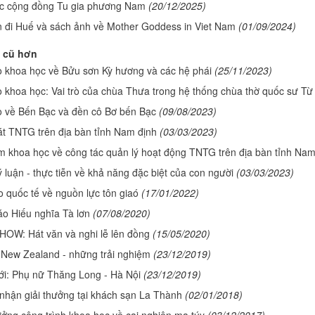
úc cộng đồng Tu gia phương Nam
(20/12/2025)
 đi Huế và sách ảnh về Mother Goddess in Viet Nam
(01/09/2024)
 cũ hơn
 khoa học về Bửu sơn Kỳ hương và các hệ phái
(25/11/2023)
o khoa học: Vai trò của chùa Thưa trong hệ thống chùa thờ quốc sư T
o về Bến Bạc và đền cô Bơ bến Bạc
(09/08/2023)
t TNTG trên địa bàn tỉnh Nam định
(03/03/2023)
 khoa học về công tác quản lý hoạt động TNTG trên địa bàn tỉnh Nam
ý luận - thực tiễn về khả năng đặc biệt của con người
(03/03/2023)
o quốc tế về nguồn lực tôn giaó
(17/01/2022)
áo Hiếu nghĩa Tà lơn
(07/08/2020)
OW: Hát văn và nghi lễ lên đồng
(15/05/2020)
New Zealand - những trải nghiệm
(23/12/2019)
i: Phụ nữ Thăng Long - Hà Nội
(23/12/2019)
 nhận giải thưởng tại khách sạn La Thành
(02/01/2018)
ưởng công trình khoa học về cai nghiện ma túy
(03/12/2017)