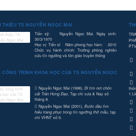
I THIỆU TS NGUYỄN NGỌC MAI
TH
Tiến sỹ: Nguyễn Ngọc Mai. Ngày sinh:
TRA
30/3/1970
PH
Học vị: Tiến sĩ Năm phong học hàm: 2010
PT
Chức vụ hành chính: Trưởng phòng nghiên
cứu tín ngưỡng và tôn giáo truyền thống
 CÔNG TRÌNH KHOA HỌC CỦA TS NGUYỄN NGỌC
Nguyễn Ngọc Mai (1998),
Đi tìm nơi chôn
thốn
cất Trần Hưng Đạo
, Tạp chí xưa & Nay số
1 Li
tháng 8.
Nguyễn Ngọc Mai (2001),
Bước đầu tìm
hiểu trang phục trong tín ngưỡng thờ mẫu
, tạp
chí VHNT số 6.