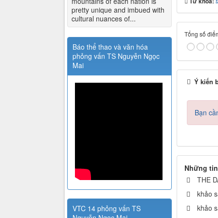
mountains of each nation is
Từ khóa:
t
pretty unique and imbued with
cultural nuances of...
Tổng số điểm
Báo thể thao và văn hóa
phỏng vấn TS Nguyễn Ngọc
Mai
Ý kiến 
Bạn cần
Những tin
THE D
khảo s
khảo s
VTC 14 phỏng vấn TS
Nguyễn Ngọc Mai