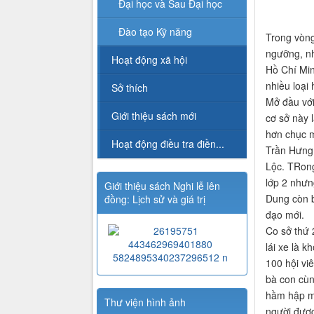
Đại học và Sau Đại học
Đào tạo Kỹ năng
Trong vòng
ngưỡng, nh
Hoạt động xã hội
Hồ Chí Min
nhiều loại
Sở thích
Mở đầu với
Giới thiệu sách mới
cơ sở này 
hơn chục m
Hoạt động điều tra điền...
Trần Hưng
Lộc. TRong
lớp 2 nhưng
Giới thiệu sách Nghi lễ lên
Dung còn b
đồng: Lịch sử và giá trị
đạo mới.
Co sở thứ 
lái xe là 
100 hội vi
bà con cùn
hầm hập mồ
Thư viện hình ảnh
người được