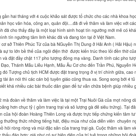
 gần hai tháng với 4 cuộc khảo sát được tổ chức cho các nhà khoa học 
ân học văn hóa, công an, quân đội....đã đi về thăm và làm việc với các 
h đã cho thấy đây là một loại hình sinh hoạt tín ngưỡng mới mẻ có khá 
 hình tín ngưỡng tâm linh khác đã và đang tòn tại ở Việt Nam.
 cơ sở Thiên Phúc Từ của bà NGuyễn Thị Dung ở Hải Anh ( Hải Hậu) n
là sự to lớn bề thế của ngôi điện thờ được kiến trúc theo lối đền thờ c
 và đặt đầy chật 117 pho tượng đồng mạ vàng. Danh tính các pho tượ
 Đạo, Thánh Mẫu Liễu Hạnh, Mẫu Âu Cơ cho đến Trần Phú, Nguyễn Hồ
 đó Tượng chủ tịch HCM được đặt trang trọng ở vị trí chính giữa, cao 
 tài ăn nói thì các cán bộ tuyên giáo cũng thua xa. Song song bới 4 tủ 
iết khá nhiều các bài thuốc dân gian để tư vẫn chữa bệnh giúp nhiều 
2 mà đoàn về thăm và làm việc là tại một Trại Nuôi Gà của mọt nông dâ
khoảng hơn chục tỷ ( gồm trang trại và sô lượng gà đẻ siêu trứng). Tại 
ên của hội đoàn Hoàng Thiên Long và được trực tiếp chứng kiến tâm t
g thưởng thức những tiếng hát, điệu múa như của diễn viên chuyên ng
 hôi ròng ròng và mùi đặc sản của trang trại gà. Cuộc thăm và làm vi
 thấu đáo hơn; giá như có sự hiện diện của trí tuệ trong những hội đoà