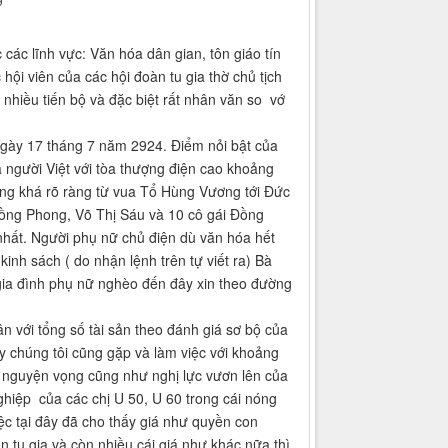
các lĩnh vực: Văn hóa dân gian, tôn giáo tín
hội viên của các hội đoàn tu gia thờ chủ tịch
nhiều tiến bộ và đặc biệt rất nhân văn so vớ
gày 17 tháng 7 năm 2924. Điểm nỏi bật của
ủa người Việt với tòa thượng điện cao khoảng
ng khá rõ ràng từ vua Tổ Hùng Vương tới Đức
ng Phong, Võ Thị Sáu và 10 cô gái Đồng
nhất. Người phụ nữ chủ điện dù văn hóa hết
kinh sách ( do nhận lệnh trên tự viết ra) Bà
gia đình phụ nữ nghèo đến đây xin theo đường
n với tổng số tài sản theo đánh giá sơ bộ của
đây chúng tôi cũng gặp và làm việc với khoảng
ư nguyện vọng cũng như nghị lực vươn lên của
hiệp của các chị U 50, U 60 trong cái nóng
ệc tại đây đã cho thấy giá như quyền con
n tu gia và còn nhiều cái giá như khác nữa thì