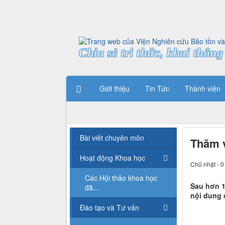
Chia sẻ tri thức, khai thông 
Giới thiệu
Tin Tức
Thành viên
Bài viết chuyên môn
Thăm v
Hoạt động Khoa học
Chủ nhật - 0
Các Hội thảo khoa học
Sau hơn 1
đã...
nội dung 
Đào tạo và Tư vấn