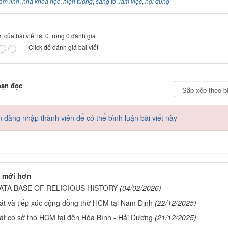
âm linh
,
nhà khoa học
,
hiện tượng
,
sáng tỏ
,
làm việc
,
nội dung
 của bài viết là: 0 trong 0 đánh giá
Click để đánh giá bài viết
bạn đọc
 đăng nhập thành viên để có thể bình luận bài viết này
 mới hơn
ATA BASE OF RELIGIOUS HISTORY
(04/02/2026)
át và tiếp xúc cộng đồng thờ HCM tại Nam Định
(22/12/2025)
át cơ sở thờ HCM tại đền Hòa Bình - Hải Dương
(21/12/2025)