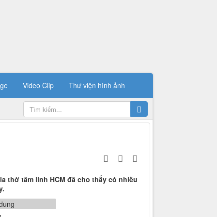
ge
Video Clip
Thư viện hình ảnh
ia thờ tâm linh HCM đã cho thấy có nhiều
y.
g