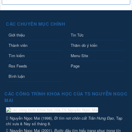
CÁC CHUYÊN MỤC CHÍNH
Giới thiệu
Tin Tức
Thành viên
Thăm dò ý kiến
Tìm kiếm
Menu Site
Rss Feeds
Page
Bình luận
CÁC CÔNG TRÌNH KHOA HỌC CỦA TS NGUYỄN NGỌC
MAI
Nguyễn Ngọc Mai (1998),
Đi tìm nơi chôn cất Trần Hưng Đạo
, Tạp
chí xưa & Nay số tháng 8.
Nguyễn Ngọc Mai (2001),
Bước đầu tìm hiểu trang phục trong tín