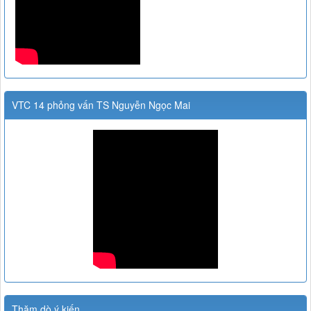
VTC 14 phỏng vấn TS Nguyễn Ngọc Mai
Thăm dò ý kiến