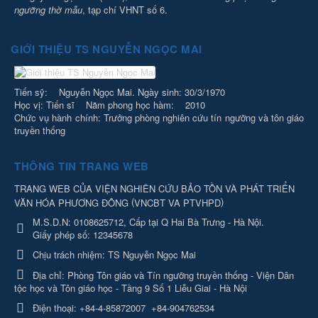
ngưỡng thờ mẫu
, tạp chí VHNT số 6.
GIỚI THIỆU TS NGUYỄN NGỌC MAI
Tiến sỹ: Nguyễn Ngọc Mai. Ngày sinh: 30/3/1970
Học vị: Tiến sĩ Năm phong học hàm: 2010
Chức vụ hành chính: Trưởng phòng nghiên cứu tín ngưỡng và tôn giáo
truyền thống
THÔNG TIN TRANG WEB
TRANG WEB CỦA VIỆN NGHIÊN CỨU BẢO TỒN VÀ PHÁT TRIỂN
(
)
VĂN HÓA PHƯƠNG ĐÔNG
VNCBT VA PTVHPD
M.S.D.N: 0108625712, Cấp tại Q Hai Bà Trưng - Hà Nội.
Giấy phép số: 12345678
Chịu trách nhiệm:
TS Nguyễn Ngọc Mai
Địa chỉ:
Phòng Tôn giáo và Tín ngưỡng truyền thống - Viện Dân
tộc học và Tôn giáo học - Tầng 9 Số 1 Liễu Giai - Hà Nội
Điện thoại:
+84-4-85872007
+84-904762534