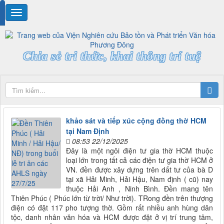
Chia sẻ tri thức, khai thông trí tuệ
khảo sát và tiếp xúc cộng đồng thờ HCM
tại Nam Định
08:53 22/12/2025
Đây là một ngôi điện tư gia thờ HCM thuộc
loại lớn trong tất cả các điện tư gia thờ HCM ở
VN. đền được xây dựng trên dất tư của bà D
tại xã Hải Minh, Hải Hậu, Nam định ( cũ) nay
thuộc Hải Anh , Ninh Bình. Đền mang tên
Thiên Phúc ( Phúc lớn từ trời/ Như trời). TRong đền trên thượng
điện có đặt 117 pho tượng thờ. Gồm rất nhiều anh hùng dân
tộc, danh nhân văn hóa và HCM được đặt ở vị trí trung tâm,