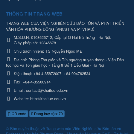
THÔNG TIN TRANG WEB
TRANG WEB CỦA VIỆN NGHIÊN CỨU BẢO TỒN VÀ PHÁT TRIỂN
(
)
VĂN HÓA PHƯƠNG ĐÔNG
VNCBT VA PTVHPD
M.S.D.N: 0108625712, Cấp tại Q Hai Bà Trưng - Hà Nội.
Giấy phép số: 12345678
Chịu trách nhiệm:
TS Nguyễn Ngọc Mai
Địa chỉ:
Phòng Tôn giáo và Tín ngưỡng truyền thống - Viện Dân
tộc học và Tôn giáo học - Tầng 9 Số 1 Liễu Giai - Hà Nội
Điện thoại:
+84-4-85872007
+84-904762534
Fax:
+84-4-35500914
Email:
contact@khaitue.edu.vn
Website:
http://khaitue.edu.vn
QR-code
Đang truy cập: 79
© Bản quyền thuộc về
Trang web của Viện Nghiên cứu Bảo tồn và
Phát triển Văn hóa Phương Đông
.
Mã nguồn
NukeViet CMS
.
Thiết kế