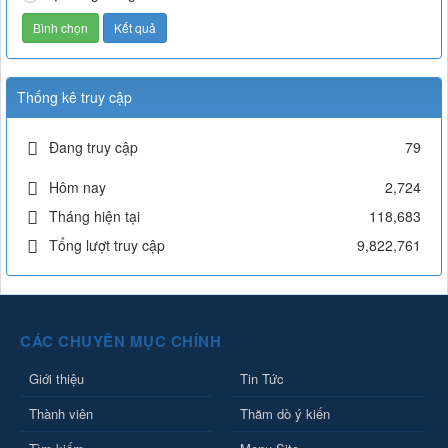
Thống kê truy cập
Đang truy cập
79
Hôm nay
2,724
Tháng hiện tại
118,683
Tổng lượt truy cập
9,822,761
CÁC CHUYÊN MỤC CHÍNH
Giới thiệu
Tin Tức
Thành viên
Thăm dò ý kiến