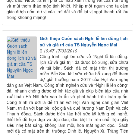
độc đáo. Nước trà khi pha có màu xanh trong vắt của núi rừng
và mùi thơm thảo mộc tinh khiết. Nhấp một ngụm cho ta cảm
giác được nếm dư vị của trời đất và để lại vị ngọt thanh rất lâu
trong khoang miệng!
Giới thiệu Cuốn sách Nghi lễ lên đồng lịch
sử và giá trị của TS Nguyễn Ngọc Mai
19:47 17/03/2016
Công trình nghiên cứu về "Nghi lễ lên đồng:
lịch sử và giá trị " đã được bổ xung, sửa chữa
và tái bản. Sách đẫ có mặt trên thị trường
miền Bắc.Sau khi sửa chữa bổ xung để tham
dự giải thưởng năm 2017 của Hội Văn nghệ
dân gian Việt Nam. Công trình nghiên cứu về "Nghi lễ lên đồng"
đã nhanh chóng được chính tác giả và ekip biên tập của nhà
xuất bản Hà Nội đưa vào in ấn và phát hành trên toàn quốc.
Công trình ra đời là để tri ân với Hội Văn nghệ dân gian Việt
Nam, tri ân với bạn bè, độc giả và quê hương Nam Định và các
Thanh đồng. Sách được biên tập hết sức kỹ lưỡng có nghề,
thiết kế đồ họa đẹp và độc đáo, đặc biệt in trên chất liệu giấy
siêu nhẹ bắt sáng, không làm mỏi, hoa mắt người đọc. Sách
mới đã có mặt trên thị trường: Đinh lễ, Nguyễn Xí, Tràng Tiền