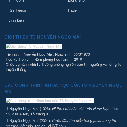
Tìm kiếm
Menu Site
Rss Feeds
Page
Bình luận
GIỚI THIỆU TS NGUYỄN NGỌC MAI
Tiến sỹ: Nguyễn Ngọc Mai. Ngày sinh: 30/3/1970
Học vị: Tiến sĩ Năm phong học hàm: 2010
Chức vụ hành chính: Trưởng phòng nghiên cứu tín ngưỡng và tôn giáo
truyền thống
CÁC CÔNG TRÌNH KHOA HỌC CỦA TS NGUYỄN NGỌC
MAI
Nguyễn Ngọc Mai (1998),
Đi tìm nơi chôn cất Trần Hưng Đạo
, Tạp
chí xưa & Nay số tháng 8.
Nguyễn Ngọc Mai (2001),
Bước đầu tìm hiểu trang phục trong tín
ngưỡng thờ mẫu
, tạp chí VHNT số 6.