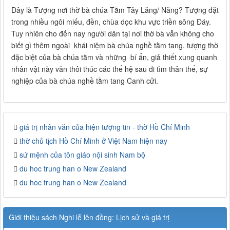
Đây là Tượng nơi thờ bà chúa Tằm Tây Lăng/ Năng? Tượng đặt
trong nhiều ngôi miếu, đền, chùa dọc khu vực triền sông Đáy.
Tuy nhiên cho đến nay người dân tại nơi thờ bà vẫn không cho
biết gì thêm ngoài khái niệm bà chúa nghề tằm tang. tượng thờ
đặc biệt của bà chúa tằm và những bí ẩn, giả thiết xung quanh
nhân vật này vẫn thôi thúc các thế hệ sau đi tìm thân thế, sự
nghiệp của bà chúa nghề tằm tang Canh cửi.
giá trị nhân văn của hiện tượng tin - thờ Hồ Chí Minh
thờ chủ tịch Hồ Chí Minh ở Việt Nam hiện nay
sứ mệnh của tôn giáo nội sinh Nam bộ
du hoc trung han o New Zealand
du hoc trung han o New Zealand
Giới thiệu sách Nghi lễ lên đồng: Lịch sử và giá trị