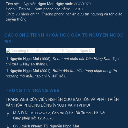
Tiến sỹ: Nguyễn Ngọc Mai. Ngày sinh: 30/3/1970
Học vị: Tiến sĩ Năm phong học hàm: 2010
Chức vụ hành chính: Trưởng phòng nghiên cứu tín ngưỡng và tôn giáo
truyền thống
CÁC CÔNG TRÌNH KHOA HỌC CỦA TS NGUYỄN NGỌC
MAI
Nguyễn Ngọc Mai (1998),
Đi tìm nơi chôn cất Trần Hưng Đạo
, Tạp
chí xưa & Nay số tháng 8.
Nguyễn Ngọc Mai (2001),
Bước đầu tìm hiểu trang phục trong tín
ngưỡng thờ mẫu
, tạp chí VHNT số 6.
THÔNG TIN TRANG WEB
TRANG WEB CỦA VIỆN NGHIÊN CỨU BẢO TỒN VÀ PHÁT TRIỂN
(
)
VĂN HÓA PHƯƠNG ĐÔNG
VNCBT VA PTVHPD
M.S.D.N: 0108625712, Cấp tại Q Hai Bà Trưng - Hà Nội.
Giấy phép số: 12345678
Chịu trách nhiệm:
TS Nguyễn Ngọc Mai