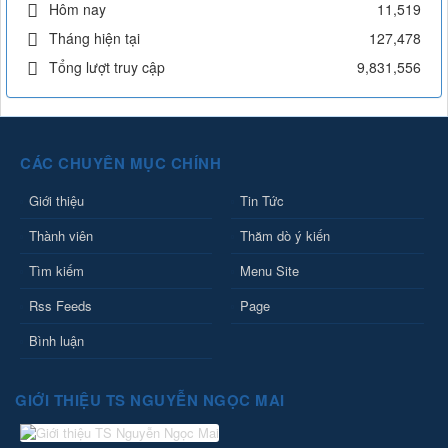
Hôm nay
11,519
Tháng hiện tại
127,478
Tổng lượt truy cập
9,831,556
CÁC CHUYÊN MỤC CHÍNH
Giới thiệu
Tin Tức
Thành viên
Thăm dò ý kiến
Tìm kiếm
Menu Site
Rss Feeds
Page
Bình luận
GIỚI THIỆU TS NGUYỄN NGỌC MAI