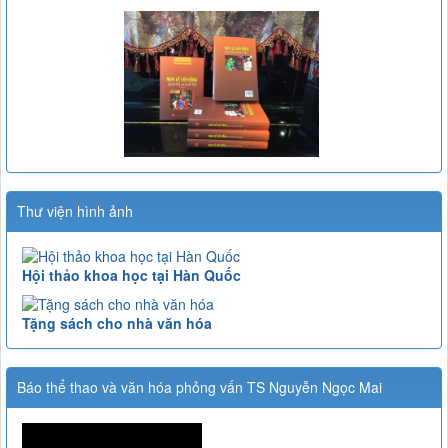
Thư viện hình ảnh
Hội thảo khoa học tại Hàn Quốc
Tặng sách cho nhà văn hóa
Báo thể thao và văn hóa phỏng vấn TS Nguyễn Ngọc Mai