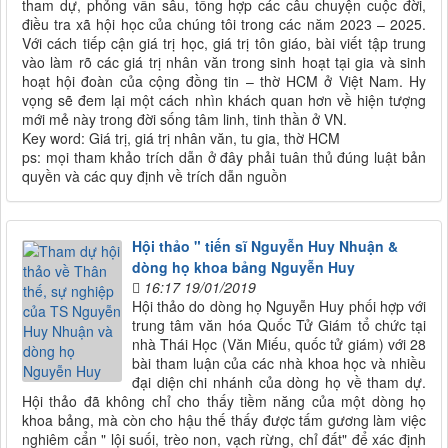
tham dự, phỏng vấn sâu, tổng hợp các câu chuyện cuộc đời,
điều tra xã hội học của chúng tôi trong các năm 2023 – 2025.
Với cách tiếp cận giá trị học, giá trị tôn giáo, bài viết tập trung
vào làm rõ các giá trị nhân văn trong sinh hoạt tại gia và sinh
hoạt hội đoàn của cộng đồng tin – thờ HCM ở Việt Nam. Hy
vọng sẽ đem lại một cách nhìn khách quan hơn về hiện tượng
mới mẻ này trong đời sống tâm linh, tinh thần ở VN.
Key word: Giá trị, giá trị nhân văn, tu gia, thờ HCM
ps: mọi tham khảo trích dẫn ở đây phải tuân thủ đúng luật bản
quyền và các quy định về trích dẫn nguồn
Hội thảo " tiến sĩ Nguyễn Huy Nhuận &
dòng họ khoa bảng Nguyễn Huy
16:17 19/01/2019
Hội thảo do dòng họ Nguyễn Huy phối hợp với
trung tâm văn hóa Quốc Tử Giám tổ chức tại
nhà Thái Học (Văn Miếu, quốc tử giám) với 28
bài tham luận của các nhà khoa học và nhiều
đại diện chi nhánh của dòng họ về tham dự.
Hội thảo đã không chỉ cho thấy tiềm năng của một dòng họ
khoa bảng, mà còn cho hậu thế thấy được tấm gương làm việc
nghiêm cẩn " lội suối, trèo non, vạch rừng, chỉ đất" để xác định