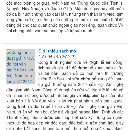
cột mốc biên giới giữa Viêt Nam và Trung Quốc của Tiến sĩ
Nguyễn Huy Nhuận và đoàn sứ bộ. Mặc dù ngày nay cột mốc
đó đã bị nuốt chửng vào đất Hán, nhưng tinh thần làm việc, tấm
lòng yêu nước, tự cường của những trí thức, quan chức thời đó
đáng để cho các quan chức ngoại giao nói riêng, quan chức VN
nói chung nhìn vào mà học tập và tự sửa mình.
Giới thiệu sách mới
21:05 10/12/2017
Công trình nghiên cứu về "Nghi lễ lên đồng:
lịch sử và giá trị " đã được bổ xung, sửa chữa
và tái bản. Sách đẫ có mặt trên thị trường
miền Bắc.Sau khi sửa chữa bổ xung để tham
dự giải thưởng năm 2017 của Hội Văn nghệ
dân gian Việt Nam. Công trình nghiên cứu về "Nghi lễ lên đồng"
đã nhanh chóng được chính tác giả và ekip biên tập của nhà
xuất bản Hà Nội đưa vào in ấn và phát hành trên toàn quốc.
Công trình ra đời là để tri ân với Hội Văn nghệ dân gian Việt
Nam, tri ân với bạn bè, độc giả và quê hương Nam Định và các
Thanh đồng. Sách được biên tập hết sức kỹ lưỡng có nghề,
thiết kế đồ họa đẹp và độc đáo, đặc biệt in trên chất liệu giấy
siêu nhẹ bắt sáng, không làm mỏi, hoa mắt người đọc. Sách