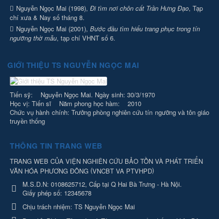
Nguyễn Ngọc Mai (1998),
Đi tìm nơi chôn cất Trần Hưng Đạo
, Tạp
chí xưa & Nay số tháng 8.
Nguyễn Ngọc Mai (2001),
Bước đầu tìm hiểu trang phục trong tín
ngưỡng thờ mẫu
, tạp chí VHNT số 6.
GIỚI THIỆU TS NGUYỄN NGỌC MAI
Tiến sỹ: Nguyễn Ngọc Mai. Ngày sinh: 30/3/1970
Học vị: Tiến sĩ Năm phong học hàm: 2010
Chức vụ hành chính: Trưởng phòng nghiên cứu tín ngưỡng và tôn giáo
truyền thống
THÔNG TIN TRANG WEB
TRANG WEB CỦA VIỆN NGHIÊN CỨU BẢO TỒN VÀ PHÁT TRIỂN
(
)
VĂN HÓA PHƯƠNG ĐÔNG
VNCBT VA PTVHPD
M.S.D.N: 0108625712, Cấp tại Q Hai Bà Trưng - Hà Nội.
Giấy phép số: 12345678
Chịu trách nhiệm:
TS Nguyễn Ngọc Mai