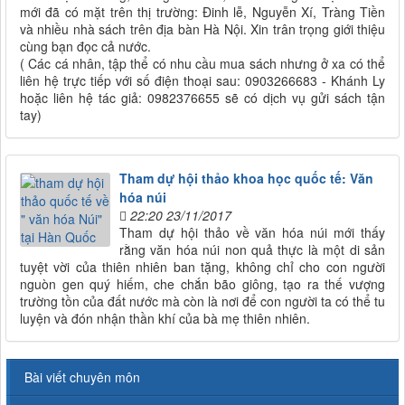
mới đã có mặt trên thị trường: Đinh lễ, Nguyễn Xí, Tràng Tiền
và nhiều nhà sách trên địa bàn Hà Nội. Xin trân trọng giới thiệu
cùng bạn đọc cả nước.
( Các cá nhân, tập thể có nhu cầu mua sách nhưng ở xa có thể
liên hệ trực tiếp với số điện thoại sau: 0903266683 - Khánh Ly
hoặc liên hệ tác giả: 0982376655 sẽ có dịch vụ gửi sách tận
tay)
Tham dự hội thảo khoa học quốc tế: Văn
hóa núi
22:20 23/11/2017
Tham dự hội thảo về văn hóa núi mới thấy
rằng văn hóa núi non quả thực là một di sản
tuyệt vời của thiên nhiên ban tặng, không chỉ cho con người
nguòn gen quý hiếm, che chắn bão giông, tạo ra thế vượng
trường tồn của đất nước mà còn là nơi để con người ta có thể tu
luyện và đón nhận thần khí của bà mẹ thiên nhiên.
Bài viết chuyên môn