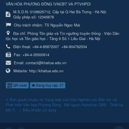
(
)
VĂN HÓA PHƯƠNG ĐÔNG
VNCBT VA PTVHPD
M.S.D.N: 0108625712, Cấp tại Q Hai Bà Trưng - Hà Nội.
Giấy phép số: 12345678
Chịu trách nhiệm:
TS Nguyễn Ngọc Mai
Địa chỉ:
Phòng Tôn giáo và Tín ngưỡng truyền thống - Viện Dân
tộc học và Tôn giáo học - Tầng 9 Số 1 Liễu Giai - Hà Nội
Điện thoại:
+84-4-85872007
+84-904762534
Fax:
+84-4-35500914
Email:
contact@khaitue.edu.vn
Website:
http://khaitue.edu.vn
QR-code
Đang truy cập: 27
© Bản quyền thuộc về
Trang web của Viện Nghiên cứu Bảo tồn và
Phát triển Văn hóa Phương Đông
.
Mã nguồn
NukeViet CMS
.
Thiết kế
bởi
IT
.
|
Điều khoản sử dụng