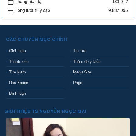
Tháng hiện tại
133,017
Tổng lượt truy cập
9,837,095
CÁC CHUYÊN MỤC CHÍNH
Giới thiệu
Tin Tức
Thành viên
Thăm dò ý kiến
Tìm kiếm
Menu Site
Rss Feeds
Page
Bình luận
GIỚI THIỆU TS NGUYỄN NGỌC MAI