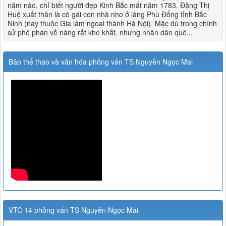
năm nào, chỉ biết người đẹp Kinh Bắc mất năm 1783. Đặng Thị
Huệ xuất thân là cô gái con nhà nho ở làng Phù Đổng tỉnh Bắc
Ninh (nay thuộc Gia lâm ngoại thành Hà Nội). Mặc dù trong chính
sử phê phán về nàng rất khe khắt, nhưng nhân dân quê...
Báo thể thao và văn hóa phỏng vấn TS Nguyễn Ngọc Mai
VTC 14 phỏng vấn TS Nguyễn Ngọc Mai