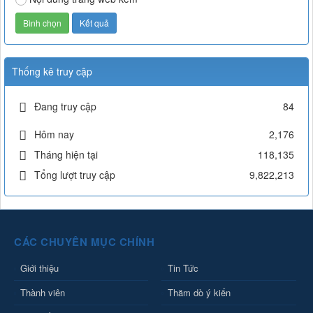
Thống kê truy cập
Đang truy cập
84
Hôm nay
2,176
Tháng hiện tại
118,135
Tổng lượt truy cập
9,822,213
CÁC CHUYÊN MỤC CHÍNH
Giới thiệu
Tin Tức
Thành viên
Thăm dò ý kiến