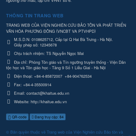
ngưỡng thờ mẫu
, tạp chí VHNT số 6.
THÔNG TIN TRANG WEB
TRANG WEB CỦA VIỆN NGHIÊN CỨU BẢO TỒN VÀ PHÁT TRIỂN
(
)
VĂN HÓA PHƯƠNG ĐÔNG
VNCBT VA PTVHPD
M.S.D.N: 0108625712, Cấp tại Q Hai Bà Trưng - Hà Nội.
Giấy phép số: 12345678
Chịu trách nhiệm:
TS Nguyễn Ngọc Mai
Địa chỉ:
Phòng Tôn giáo và Tín ngưỡng truyền thống - Viện Dân
tộc học và Tôn giáo học - Tầng 9 Số 1 Liễu Giai - Hà Nội
Điện thoại:
+84-4-85872007
+84-904762534
Fax:
+84-4-35500914
Email:
contact@khaitue.edu.vn
Website:
http://khaitue.edu.vn
QR-code
Đang truy cập: 84
© Bản quyền thuộc về
Trang web của Viện Nghiên cứu Bảo tồn và