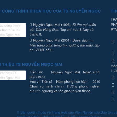
 CÔNG TRÌNH KHOA HỌC CỦA TS NGUYỄN NGỌC
TH
TRA
PH
Nguyễn Ngọc Mai (1998),
Đi tìm nơi chôn
PT
cất Trần Hưng Đạo
, Tạp chí xưa & Nay số
tháng 8.
Nguyễn Ngọc Mai (2001),
Bước đầu tìm
hiểu trang phục trong tín ngưỡng thờ mẫu
, tạp
chí VHNT số 6.
I THIỆU TS NGUYỄN NGỌC MAI
thốn
1 Li
Tiến sỹ: Nguyễn Ngọc Mai. Ngày sinh:
30/3/1970
Học vị: Tiến sĩ Năm phong học hàm: 2010
Chức vụ hành chính: Trưởng phòng nghiên
cứu tín ngưỡng và tôn giáo truyền thống
© Bản quyền thuộc về
Trang web của Viện Nghiên cứu Bảo tồn v
NukeViet CMS
.
Thiết kế bởi
IT
.
|
Điều khoản sử dụng