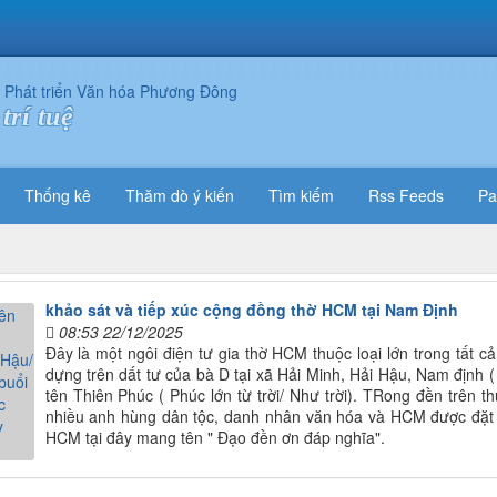
trí tuệ
Thống kê
Thăm dò ý kiến
Tìm kiếm
Rss Feeds
Pa
khảo sát và tiếp xúc cộng đồng thờ HCM tại Nam Định
08:53 22/12/2025
Đây là một ngôi điện tư gia thờ HCM thuộc loại lớn trong tất 
dựng trên dất tư của bà D tại xã Hải Minh, Hải Hậu, Nam định 
tên Thiên Phúc ( Phúc lớn từ trời/ Như trời). TRong đền trên 
nhiều anh hùng dân tộc, danh nhân văn hóa và HCM được đặt ở 
HCM tại đây mang tên " Đạo đền ơn đáp nghĩa".