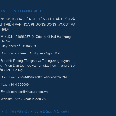
ÔNG TIN TRANG WEB
NG WEB CỦA VIỆN NGHIÊN CỨU BẢO TỒN VÀ
(
ÁT TRIỂN VĂN HÓA PHƯƠNG ĐÔNG
VNCBT VA
)
VHPD
M.S.D.N: 0108625712, Cấp tại Q Hai Bà Trưng -
Hà Nội.
Giấy phép số: 12345678
Chịu trách nhiệm:
TS Nguyễn Ngọc Mai
Địa chỉ:
Phòng Tôn giáo và Tín ngưỡng truyền
g - Viện Dân tộc học và Tôn giáo học - Tầng 9 Số
ễu Giai - Hà Nội
Điện thoại:
+84-4-85872007
+84-904762534
Fax:
+84-4-35500914
Email:
contact@khaitue.edu.vn
Website:
http://khaitue.edu.vn
à Phát triển Văn hóa Phương Đông
.
Mã nguồn