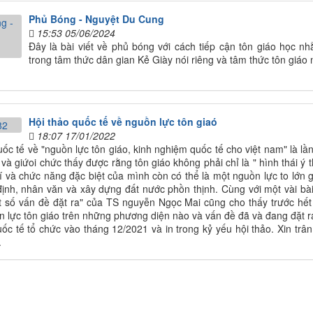
Phủ Bóng - Nguyệt Du Cung
15:53 05/06/2024
Đây là bài viết về phủ bóng với cách tiếp cận tôn giáo học nh
trong tâm thức dân gian Kẻ Giày nói riêng và tâm thức tôn giáo 
Hội thảo quốc tế về nguồn lực tôn giaó
18:07 17/01/2022
uốc tế về "nguồn lực tôn giáo, kinh nghiệm quốc tế cho việt nam" là lần
à giứoi chức thấy được rằng tôn giáo không phải chỉ là " hình thái ý th
rí và chức năng đặc biệt của mình còn có thể là một nguồn lực to lớn 
định, nhân văn và xây dựng đất nước phồn thịnh. Cùng với một vài bài 
số vấn đề đặt ra" của TS nguyễn Ngọc Mai cũng cho thấy trước hết 
 lực tôn giáo trên những phương diện nào và vấn đề đã và đang đặt ra 
uốc tế tổ chức vào tháng 12/2021 và in trong kỷ yếu hội thảo. Xin trân
.