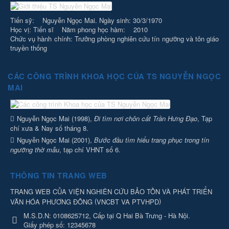
Tiến sỹ: Nguyễn Ngọc Mai. Ngày sinh: 30/3/1970
Học vị: Tiến sĩ Năm phong học hàm: 2010
Chức vụ hành chính: Trưởng phòng nghiên cứu tín ngưỡng và tôn giáo
truyền thống
CÁC CÔNG TRÌNH KHOA HỌC CỦA TS NGUYỄN NGỌC
MAI
Nguyễn Ngọc Mai (1998),
Đi tìm nơi chôn cất Trần Hưng Đạo
, Tạp
chí xưa & Nay số tháng 8.
Nguyễn Ngọc Mai (2001),
Bước đầu tìm hiểu trang phục trong tín
ngưỡng thờ mẫu
, tạp chí VHNT số 6.
THÔNG TIN TRANG WEB
TRANG WEB CỦA VIỆN NGHIÊN CỨU BẢO TỒN VÀ PHÁT TRIỂN
(
)
VĂN HÓA PHƯƠNG ĐÔNG
VNCBT VA PTVHPD
M.S.D.N: 0108625712, Cấp tại Q Hai Bà Trưng - Hà Nội.
Giấy phép số: 12345678