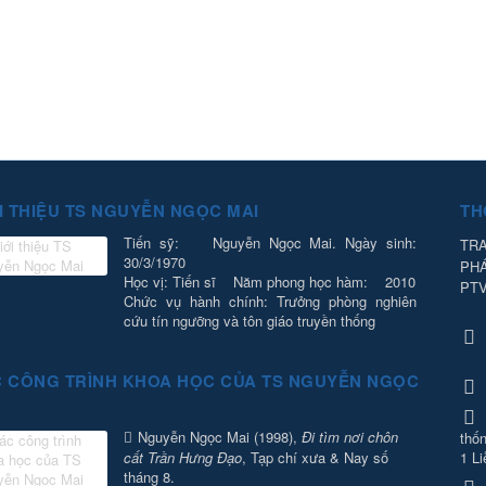
I THIỆU TS NGUYỄN NGỌC MAI
TH
Tiến sỹ: Nguyễn Ngọc Mai. Ngày sinh:
TRA
30/3/1970
PH
Học vị: Tiến sĩ Năm phong học hàm: 2010
PT
Chức vụ hành chính: Trưởng phòng nghiên
cứu tín ngưỡng và tôn giáo truyền thống
 CÔNG TRÌNH KHOA HỌC CỦA TS NGUYỄN NGỌC
Nguyễn Ngọc Mai (1998),
Đi tìm nơi chôn
thốn
cất Trần Hưng Đạo
, Tạp chí xưa & Nay số
1 Li
tháng 8.