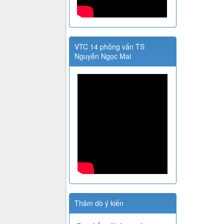
VTC 14 phỏng vấn TS
Nguyễn Ngọc Mai
Thăm dò ý kiến