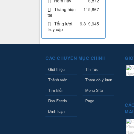
Hôm nay
16,872
Tháng hiện
115,867
tại
Tổng lượt
9,819,945
truy cập
CÁC CHUYÊN MỤC CHÍNH
GIỚ
Giới thiệu
Tin Tức
Thành viên
Thăm dò ý kiến
Tìm kiếm
Menu Site
Rss Feeds
Page
CÁC
Bình luận
MAI