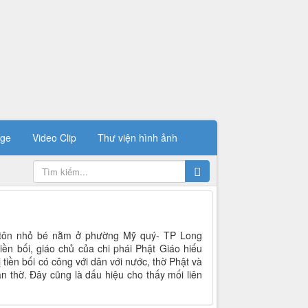
ge
Video Clip
Thư viện hình ảnh
à tôn nhỏ bé nằm ở phường Mỹ quý- TP Long
iền bối, giáo chủ của chi phái Phật Giáo hiếu
tiền bối có công với dân với nước, thờ Phật và
 thờ. Đây cũng là dấu hiệu cho thấy mối liên