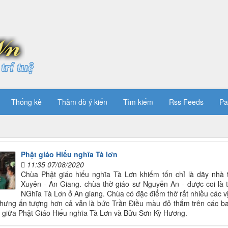
trí tuệ
Thống kê
Thăm dò ý kiến
Tìm kiếm
Rss Feeds
Pa
Phật giáo Hiếu nghĩa Tà lơn
11:35 07/08/2020
Chùa Phật giáo hiếu nghĩa Tà Lơn khiếm tốn chỉ là dãy nh
Xuyên - An Giang. chùa thờ giáo sư Nguyễn An - được coi là t
NGhĩa Tà Lơn ở An giang. Chùa có đặc điểm thờ rất nhiều các vị 
hưng ấn tượng hơn cả vẫn là bức Trần Điều màu đỏ thắm trên các ban
 giữa Phật Giáo Hiếu nghĩa Tà Lơn và Bửu Sơn Kỳ Hương.