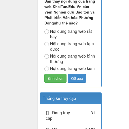
Bạn thấy nội dung của trang
web KhaiTue.Edu.Vn của
Viện Nghiên cứu Bảo tồn và
Phát triển Văn hóa Phương
Đôngnhư thế nào?
Nội dung trang web rất
hay
Nội dung trang web tạm
được
Nội dung trang web bình
thường
Nội dung trang web kém
Thống kê truy cập
Đang truy
31
cập