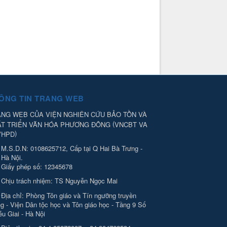
ÔNG TIN TRANG WEB
NG WEB CỦA VIỆN NGHIÊN CỨU BẢO TỒN VÀ
(
ÁT TRIỂN VĂN HÓA PHƯƠNG ĐÔNG
VNCBT VA
)
VHPD
M.S.D.N: 0108625712, Cấp tại Q Hai Bà Trưng -
Hà Nội.
Giấy phép số: 12345678
Chịu trách nhiệm:
TS Nguyễn Ngọc Mai
Địa chỉ:
Phòng Tôn giáo và Tín ngưỡng truyền
g - Viện Dân tộc học và Tôn giáo học - Tầng 9 Số
ễu Giai - Hà Nội