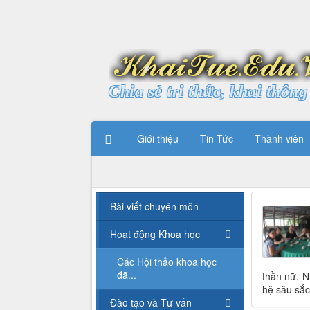
Chia sẻ tri thức, khai thông 
Giới thiệu
Tin Tức
Thành viên
Bài viết chuyên môn
Hoạt động Khoa học
Các Hội thảo khoa học
đã...
thần nữ. N
hệ sâu sắc
Đào tạo và Tư vấn