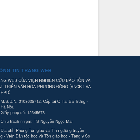
ÔNG TIN TRANG WEB
NG WEB CỦA VIỆN NGHIÊN CỨU BẢO TỒN VÀ
(
ÁT TRIỂN VĂN HÓA PHƯƠNG ĐÔNG
VNCBT VA
)
VHPD
M.S.D.N: 0108625712, Cấp tại Q Hai Bà Trưng -
Hà Nội.
Giấy phép số: 12345678
Chịu trách nhiệm:
TS Nguyễn Ngọc Mai
Địa chỉ:
Phòng Tôn giáo và Tín ngưỡng truyền
g - Viện Dân tộc học và Tôn giáo học - Tầng 9 Số