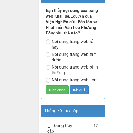
Bạn thấy nội dung của trang
web KhaiTue.Edu.Vn của
Viện Nghiên cứu Bảo tồn và
Phát triển Văn hóa Phương
Đôngnhư thế nào?
Nội dung trang web rất
hay
Nội dung trang web tạm
được
Nội dung trang web bình
thường
Nội dung trang web kém
Thống kê truy cập
Đang truy
17
cập