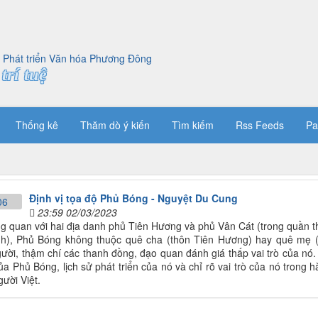
trí tuệ
Thống kê
Thăm dò ý kiến
Tìm kiếm
Rss Feeds
Pa
Định vị tọa độ Phủ Bóng - Nguyệt Du Cung
23:59 02/03/2023
g quan với hai địa danh phủ Tiên Hương và phủ Vân Cát (trong quần 
h), Phủ Bóng không thuộc quê cha (thôn Tiên Hương) hay quê mẹ (t
ười, thậm chí các thanh đồng, đạo quan đánh giá thấp vai trò của nó. Bà
ủa Phủ Bóng, lịch sử phát triển của nó và chỉ rõ vai trò của nó trong h
ười Việt.