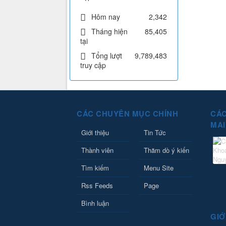
Hôm nay
2,342
Tháng hiện
85,405
tại
Tổng lượt
9,789,483
truy cập
CÁC CHUYÊN MỤC CHÍNH
CÁC
MAI
Giới thiệu
Tin Tức
Thành viên
Thăm dò ý kiến
Tìm kiếm
Menu Site
Rss Feeds
Page
Bình luận
GIỚ