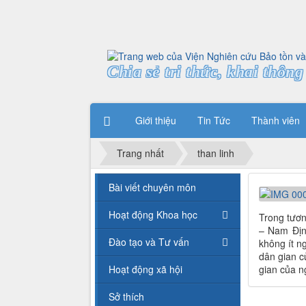
Chia sẻ tri thức, khai thông 
Giới thiệu
Tin Tức
Thành viên
Trang nhất
than linh
Bài viết chuyên môn
Hoạt động Khoa học
Trong tươn
– Nam Địn
Đào tạo và Tư vấn
không ít ng
dân gian c
Hoạt động xã hội
gian của ng
Sở thích