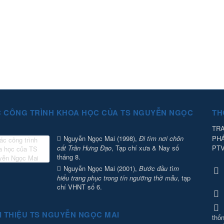
 CÔNG TRÌNH KHOA HỌC CỦA TS NGUYỄN NGỌC
TH
TRA
PH
Nguyễn Ngọc Mai (1998),
Đi tìm nơi chôn
PT
cất Trần Hưng Đạo
, Tạp chí xưa & Nay số
tháng 8.
Nguyễn Ngọc Mai (2001),
Bước đầu tìm
hiểu trang phục trong tín ngưỡng thờ mẫu
, tạp
chí VHNT số 6.
I THIỆU TS NGUYỄN NGỌC MAI
thốn