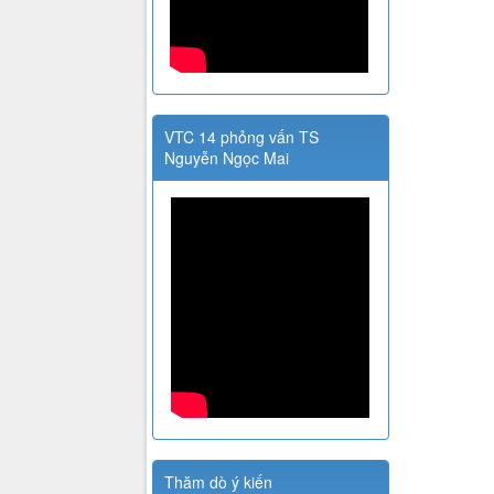
VTC 14 phỏng vấn TS
Nguyễn Ngọc Mai
Thăm dò ý kiến