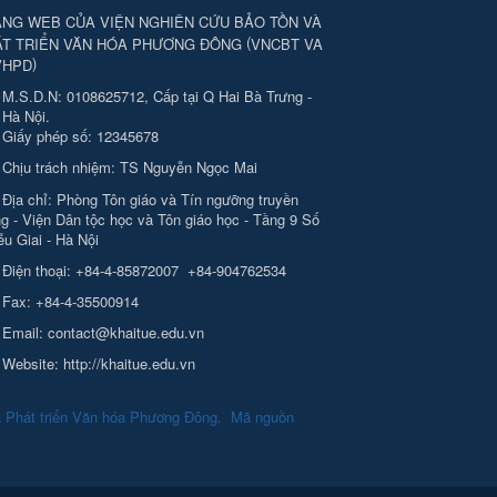
NG WEB CỦA VIỆN NGHIÊN CỨU BẢO TỒN VÀ
(
ÁT TRIỂN VĂN HÓA PHƯƠNG ĐÔNG
VNCBT VA
)
VHPD
M.S.D.N: 0108625712, Cấp tại Q Hai Bà Trưng -
Hà Nội.
Giấy phép số: 12345678
Chịu trách nhiệm:
TS Nguyễn Ngọc Mai
Địa chỉ:
Phòng Tôn giáo và Tín ngưỡng truyền
g - Viện Dân tộc học và Tôn giáo học - Tầng 9 Số
ễu Giai - Hà Nội
Điện thoại:
+84-4-85872007
+84-904762534
Fax:
+84-4-35500914
Email:
contact@khaitue.edu.vn
Website:
http://khaitue.edu.vn
à Phát triển Văn hóa Phương Đông
.
Mã nguồn