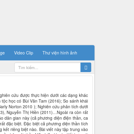
ge
Video Clip
Thư viện hình ảnh
nghiên cứu được thực hiện dưới các dạng khác
 tộc học có Bùi Văn Tam (2016); So sánh khái
Barly Norton 2010 ); Nghiên cứu phân tích dưới
13), Nguyễn Thị Hiền (2011)…Ngoài ra còn rất
iáo dân gian này (cả phương diện điện thần, ca
rất đặc biệt. Đặc biệt cả phương diện thần tích
 kết riêng biệt nào. Bài viết này tập trung vào