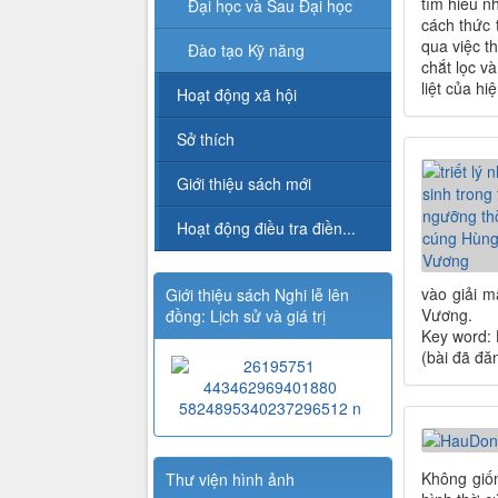
tìm hiểu n
Đại học và Sau Đại học
cách thức 
qua việc t
Đào tạo Kỹ năng
chắt lọc v
liệt của h
Hoạt động xã hội
Sở thích
Giới thiệu sách mới
Hoạt động điều tra điền...
vào giải m
Giới thiệu sách Nghi lễ lên
Vương.
đồng: Lịch sử và giá trị
Key word: 
(bài đã đă
Không giốn
Thư viện hình ảnh