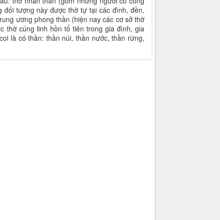
 sau: thờ nhân thần (gồm những người có công
 đối tượng này được thờ tự tại các đình, đền,
rung ương phong thần (hiện nay các cơ sở thờ
 thờ cúng linh hồn tổ tiên trong gia đình, gia
oi là có thần: thần núi, thần nước, thần rừng,