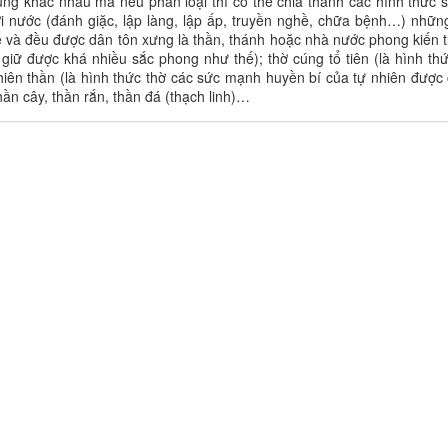
úng khác nhau mà nếu phân loại thì có thể chia thành các hình thức
ới nước (đánh giặc, lập làng, lập ấp, truyền nghề, chữa bệnh…) những
 và đều được dân tôn xưng là thần, thánh hoặc nhà nước phong kiến t
 giữ được khá nhiều sắc phong như thế); thờ cúng tổ tiên (là hình thức
nhiên thần (là hình thức thờ các sức mạnh huyền bí của tự nhiên được c
hần cây, thần rắn, thần đá (thạch linh)…