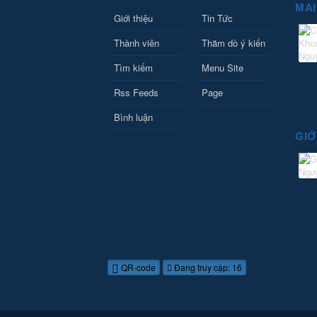
MAI
Giới thiệu
Tin Tức
Thành viên
Thăm dò ý kiến
Tìm kiếm
Menu Site
Rss Feeds
Page
Bình luận
GIỚ
QR-code
Đang truy cập: 16