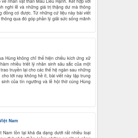
 có về nhân vật thần Mẫu Liễu Hạnh. Kết hợp với
h nghi lễ và những giá trị thặng dư mà thông
g đồng có được. Từ những cứ liệu này bài viết
h, thông qua đó góp phần lý giải sức sống mãnh
ua Hùng không chỉ thể hiện chiều kích ứng xử
 hàm nhiều triết lý nhân sinh sâu sắc của một
trao truyền lại cho các thế hệ ngàn sau những
cho tới nay không hề ít, bài viết này tập trung
 sinh của tín ngưỡng và lễ hội thờ cúng Hùng
 Việt Nam
t Nam tồn tại khá đa dạng dưới rất nhiều loại