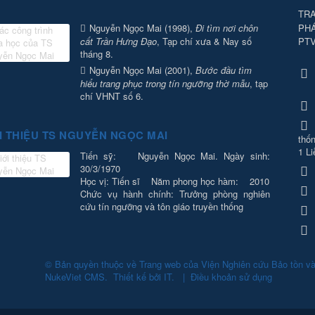
TRA
PH
Nguyễn Ngọc Mai (1998),
Đi tìm nơi chôn
PT
cất Trần Hưng Đạo
, Tạp chí xưa & Nay số
tháng 8.
Nguyễn Ngọc Mai (2001),
Bước đầu tìm
hiểu trang phục trong tín ngưỡng thờ mẫu
, tạp
chí VHNT số 6.
I THIỆU TS NGUYỄN NGỌC MAI
thốn
1 Li
Tiến sỹ: Nguyễn Ngọc Mai. Ngày sinh:
30/3/1970
Học vị: Tiến sĩ Năm phong học hàm: 2010
Chức vụ hành chính: Trưởng phòng nghiên
cứu tín ngưỡng và tôn giáo truyền thống
© Bản quyền thuộc về
Trang web của Viện Nghiên cứu Bảo tồn v
NukeViet CMS
.
Thiết kế bởi
IT
.
|
Điều khoản sử dụng