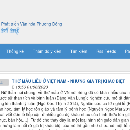
trí tuệ
Thống kê
Thăm dò ý kiến
Tìm kiếm
Rss Feeds
Pa
THỜ MẪU LIỄU Ở VIỆT NAM - NHỮNG GIÁ TRỊ KHÁC BIỆT
18:56 01/08/2023
ờ Nữ thần nói chung, về thờ mẫu ở VN nói riêng đã có khá nhiều các 
ược sử thần tích và bình luận (Đặng Văn Lung); Nghiên cứu mô tả dân
ng lên thành lý luận (Ngô Đức Thịnh 2014); Nghiên cứu ca từ nghi lễ (
n học, tâm lý học tôn giáo và tâm lý bệnh học (Nguyễn Ngọc Mai 20
bài viết đơn lẻ tiếp cận ở nhiều góc độ khác nhau của hình thức tôn g
hục, bản hội….). Từ đó cho thấy đây là một loại hình tôn giáo dân gian 
 nhưng làm nổi rõ giá trị khác biệt của nó thì gần như chưa có một tổng