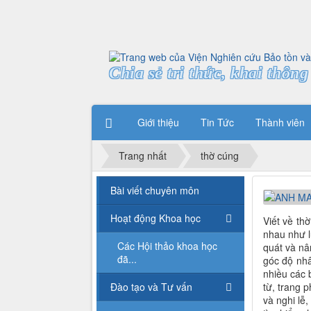
Chia sẻ tri thức, khai thông 
Giới thiệu
Tin Tức
Thành viên
Trang nhất
thờ cúng
Bài viết chuyên môn
Hoạt động Khoa học
Viết về th
nhau như l
Các Hội thảo khoa học
quát và nâ
đã...
góc độ nhâ
nhiều các 
Đào tạo và Tư vấn
từ, trang p
và nghi lễ,