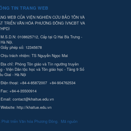
ÔNG TIN TRANG WEB
NG WEB CỦA VIỆN NGHIÊN CỨU BẢO TỒN VÀ
(
ÁT TRIỂN VĂN HÓA PHƯƠNG ĐÔNG
VNCBT VA
)
VHPD
M.S.D.N: 0108625712, Cấp tại Q Hai Bà Trưng -
Hà Nội.
Giấy phép số: 12345678
Chịu trách nhiệm:
TS Nguyễn Ngọc Mai
Địa chỉ:
Phòng Tôn giáo và Tín ngưỡng truyền
g - Viện Dân tộc học và Tôn giáo học - Tầng 9 Số
ễu Giai - Hà Nội
Điện thoại:
+84-4-85872007
+84-904762534
Fax:
+84-4-35500914
Email:
contact@khaitue.edu.vn
Website:
http://khaitue.edu.vn
à Phát triển Văn hóa Phương Đông
.
Mã nguồn