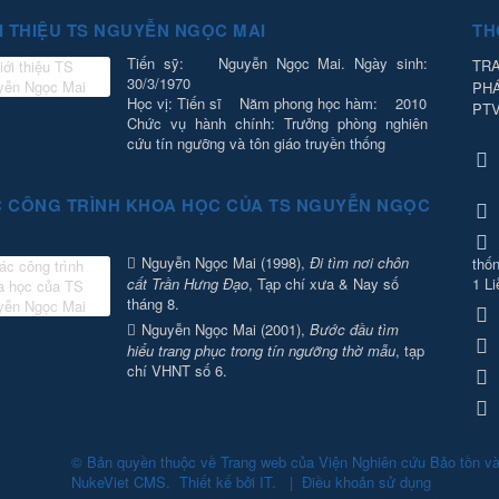
I THIỆU TS NGUYỄN NGỌC MAI
TH
Tiến sỹ: Nguyễn Ngọc Mai. Ngày sinh:
TRA
30/3/1970
PH
Học vị: Tiến sĩ Năm phong học hàm: 2010
PT
Chức vụ hành chính: Trưởng phòng nghiên
cứu tín ngưỡng và tôn giáo truyền thống
 CÔNG TRÌNH KHOA HỌC CỦA TS NGUYỄN NGỌC
Nguyễn Ngọc Mai (1998),
Đi tìm nơi chôn
thốn
cất Trần Hưng Đạo
, Tạp chí xưa & Nay số
1 Li
tháng 8.
Nguyễn Ngọc Mai (2001),
Bước đầu tìm
hiểu trang phục trong tín ngưỡng thờ mẫu
, tạp
chí VHNT số 6.
© Bản quyền thuộc về
Trang web của Viện Nghiên cứu Bảo tồn v
NukeViet CMS
.
Thiết kế bởi
IT
.
|
Điều khoản sử dụng