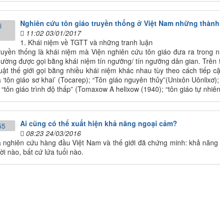
Nghiên cứu tôn giáo truyền thống ở Việt Nam những thành
11:02 03/01/2017
1. Khái niệm về TGTT và những tranh luận
ruyền thống là khái niệm mà Viện nghiên cứu tôn giáo đưa ra trong n
hường được gọi bằng khái niệm tín ngưỡng/ tín ngưỡng dân gian. Trên t
huật thế giới gọi bằng nhiều khái niệm khác nhau tùy theo cách tiếp c
à ‘tôn giáo sơ khai’ (Tocarep); “Tôn giáo nguyên thủy”(Unixôn Uônlixơ
 “tôn giáo trình độ thấp” (Tomaxow A helixow (1940); “tôn giáo tự nhiê
Ai cũng có thể xuất hiện khả năng ngoại cảm?
08:23 24/03/2016
nghiên cứu hàng đầu Việt Nam và thế giới đã chứng minh: khả năng n
i nào, bất cứ lứa tuổi nào.