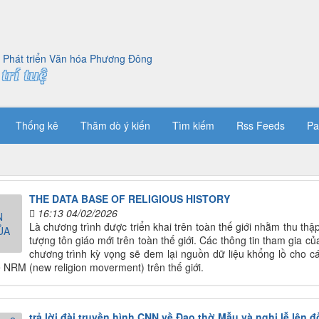
trí tuệ
Thống kê
Thăm dò ý kiến
Tìm kiếm
Rss Feeds
Pa
THE DATA BASE OF RELIGIOUS HISTORY
16:13 04/02/2026
Là chương trình được triển khai trên toàn thế giới nhằm thu thập
tượng tôn giáo mới trên toàn thế giới. Các thông tin tham gia c
chương trình kỳ vọng sẽ đem lại nguồn dữ liệu khổng lồ cho 
ề NRM (new religion moverment) trên thế giới.
trả lời đài truyền hình CNN về Đạo thờ Mẫu và nghi lễ lên 