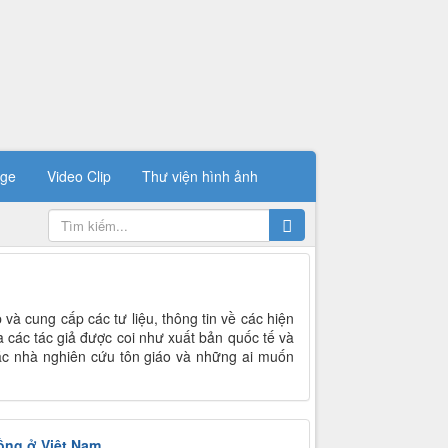
ge
Video Clip
Thư viện hình ảnh
 và cung cấp các tư liệu, thông tin về các hiện
ủa các tác giả được coi như xuất bản quốc tế và
các nhà nghiên cứu tôn giáo và những ai muốn
đồng ở Việt Nam