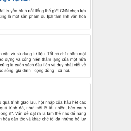
ài truyền hình nổi tiếng thế giới CNN chọn lựa
ũng là một sản phẩm du lịch tâm linh văn hóa
p cận và sử dụng tư liệu. Tất cả chỉ nhằm một
tạo dựng và cống hiến thầm lặng của một nửa
cũng là cuốn sách đầu tiên và duy nhất viết về
 sống: gia đình - cộng đồng - xã hội.
o quá trình giao lưu, hội nhập của hầu hết các
quá trình đó, như một lẽ tất nhiên, bên cạnh
hông ít". Vấn đề đặt ra là làm thế nào để nâng
ăn hóa dân tộc và khắc chế tối đa những hệ lụy