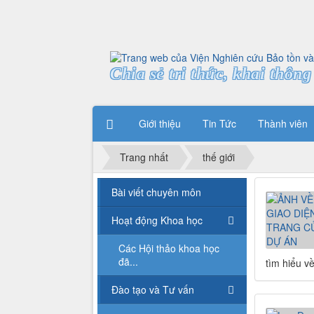
Chia sẻ tri thức, khai thông 
Giới thiệu
Tin Tức
Thành viên
Trang nhất
thế giới
Bài viết chuyên môn
Hoạt động Khoa học
Các Hội thảo khoa học
đã...
tìm hiểu v
Đào tạo và Tư vấn