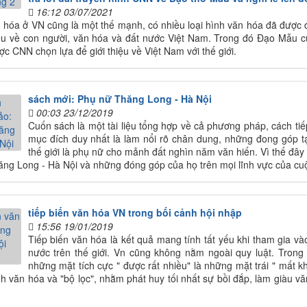
16:12 03/07/2021
n hóa ở VN cũng là một thế mạnh, có nhiều loại hình văn hóa đã được đ
iệu về con người, văn hóa và đất nước Việt Nam. Trong đó Đạo Mẫu c
ợc CNN chọn lựa để giới thiệu về Việt Nam với thế giới.
sách mới: Phụ nữ Thăng Long - Hà Nội
00:03 23/12/2019
Cuốn sách là một tài liệu tổng hợp về cả phương pháp, cách tiế
mục đích duy nhất là làm nổi rõ chân dung, những đong góp 
thế giới là phụ nữ cho mảnh đất nghìn năm văn hiến. Vì thế đây 
ng Long - Hà Nội và những đóng góp của họ trên mọi lĩnh vực của cuộc
tiếp biến văn hóa VN trong bối cảnh hội nhập
15:56 19/01/2019
Tiếp biến văn hóa là kết quả mang tính tất yếu khi tham gia và
nước trên thế giới. Vn cũng không nằm ngoài quy luật. Trong 
những mặt tích cực " được rất nhiều" là những mặt trái " mất k
nh văn hóa và "bộ lọc", nhằm phát huy tối nhất sự bồi đắp, làm giàu v