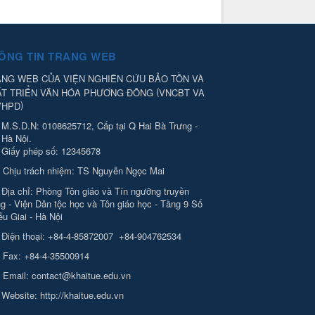
ÔNG TIN TRANG WEB
NG WEB CỦA VIỆN NGHIÊN CỨU BẢO TỒN VÀ
(
ÁT TRIỂN VĂN HÓA PHƯƠNG ĐÔNG
VNCBT VA
)
VHPD
M.S.D.N: 0108625712, Cấp tại Q Hai Bà Trưng -
Hà Nội.
Giấy phép số: 12345678
Chịu trách nhiệm:
TS Nguyễn Ngọc Mai
Địa chỉ:
Phòng Tôn giáo và Tín ngưỡng truyền
g - Viện Dân tộc học và Tôn giáo học - Tầng 9 Số
ễu Giai - Hà Nội
Điện thoại:
+84-4-85872007
+84-904762534
Fax:
+84-4-35500914
Email:
contact@khaitue.edu.vn
Website:
http://khaitue.edu.vn