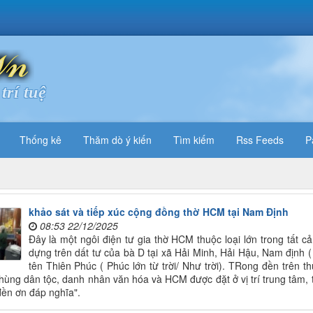
trí tuệ
Thống kê
Thăm dò ý kiến
Tìm kiếm
Rss Feeds
P
khảo sát và tiếp xúc cộng đồng thờ HCM tại Nam Định
08:53 22/12/2025
Đây là một ngôi điện tư gia thờ HCM thuộc loại lớn trong tất 
dựng trên dất tư của bà D tại xã Hải Minh, Hải Hậu, Nam định 
tên Thiên Phúc ( Phúc lớn từ trời/ Như trời). TRong đền trên 
hùng dân tộc, danh nhân văn hóa và HCM được đặt ở vị trí trung tâm,
đền ơn đáp nghĩa".