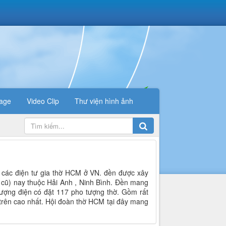
age
Video Clip
Thư viện hình ảnh
cả các điện tư gia thờ HCM ở VN. đền được xây
( cũ) nay thuộc Hải Anh , Ninh Bình. Đền mang
thượng điện có đặt 117 pho tượng thờ. Gồm rất
 trên cao nhất. Hội đoàn thờ HCM tại đây mang