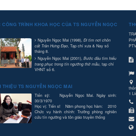
 CÔNG TRÌNH KHOA HỌC CỦA TS NGUYỄN NGỌC
TH
TRA
PH
Nguyễn Ngọc Mai (1998),
Đi tìm nơi chôn
PT
cất Trần Hưng Đạo
, Tạp chí xưa & Nay số
tháng 8.
Nguyễn Ngọc Mai (2001),
Bước đầu tìm hiểu
trang phục trong tín ngưỡng thờ mẫu
, tạp chí
VHNT số 6.
I THIỆU TS NGUYỄN NGỌC MAI
thốn
1 Li
Tiến sỹ: Nguyễn Ngọc Mai. Ngày sinh:
30/3/1970
Học vị: Tiến sĩ Năm phong học hàm: 2010
Chức vụ hành chính: Trưởng phòng nghiên
cứu tín ngưỡng và tôn giáo truyền thống