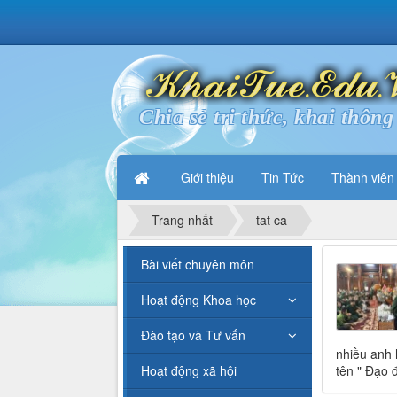
Chia sẻ tri thức, khai thông 
Giới thiệu
Tin Tức
Thành viên
Trang nhất
tat ca
Bài viết chuyên môn
Hoạt động Khoa học
Đào tạo và Tư vấn
nhiều anh 
Hoạt động xã hội
tên " Đạo 