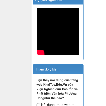
Thăm dò ý kiến
Bạn thấy nội dung của trang
web KhaiTue.Edu.Vn của
Viện Nghiên cứu Bảo tồn và
Phát triển Văn hóa Phương
Đôngnhư thế nào?
Nội dung trang web rất