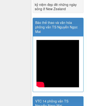
kỷ niệm đẹp đẽ những ngày
sống ở New Zealand
Báo thể thao và văn hóa
phỏng vấn TS Nguyễn Ngọc
Mai
VTC 14 phỏng vấn TS
Nguyễn Ngọc Mai