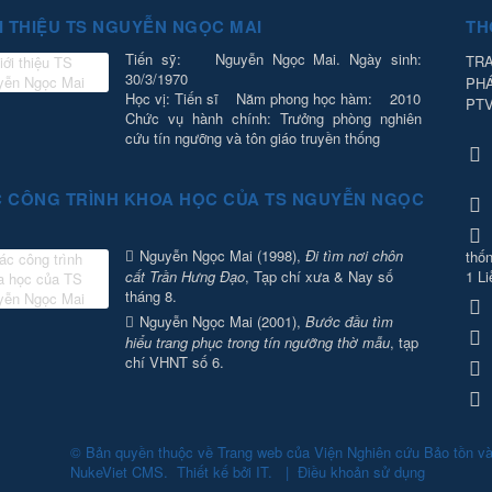
I THIỆU TS NGUYỄN NGỌC MAI
TH
Tiến sỹ: Nguyễn Ngọc Mai. Ngày sinh:
TRA
30/3/1970
PH
Học vị: Tiến sĩ Năm phong học hàm: 2010
PT
Chức vụ hành chính: Trưởng phòng nghiên
cứu tín ngưỡng và tôn giáo truyền thống
 CÔNG TRÌNH KHOA HỌC CỦA TS NGUYỄN NGỌC
Nguyễn Ngọc Mai (1998),
Đi tìm nơi chôn
thốn
cất Trần Hưng Đạo
, Tạp chí xưa & Nay số
1 Li
tháng 8.
Nguyễn Ngọc Mai (2001),
Bước đầu tìm
hiểu trang phục trong tín ngưỡng thờ mẫu
, tạp
chí VHNT số 6.
© Bản quyền thuộc về
Trang web của Viện Nghiên cứu Bảo tồn v
NukeViet CMS
.
Thiết kế bởi
IT
.
|
Điều khoản sử dụng