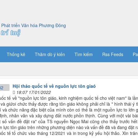
trí tuệ
Thống kê
Thăm dò ý kiến
Tìm kiếm
Rss Feeds
Pa
Hội thảo quốc tế về nguồn lực tôn giaó
18:07 17/01/2022
uốc tế về "nguồn lực tôn giáo, kinh nghiệm quốc tế cho việt nam" là lần
à giứoi chức thấy được rằng tôn giáo không phải chỉ là " hình thái ý th
rí và chức năng đặc biệt của mình còn có thể là một nguồn lực to lớn 
định, nhân văn và xây dựng đất nước phồn thịnh. Cùng với một vài bài 
số vấn đề đặt ra" của TS nguyễn Ngọc Mai cũng cho thấy trước hết 
 lực tôn giáo trên những phương diện nào và vấn đề đã và đang đặt ra 
uốc tế tổ chức vào tháng 12/2021 và in trong kỷ yếu hội thảo. Xin trân