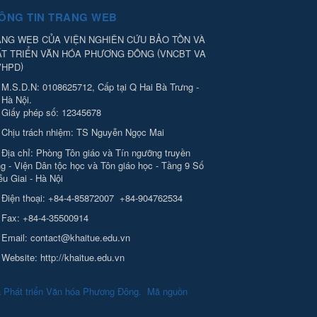
ÔNG TIN TRANG WEB
NG WEB CỦA VIỆN NGHIÊN CỨU BẢO TỒN VÀ
(
ÁT TRIỂN VĂN HÓA PHƯƠNG ĐÔNG
VNCBT VA
)
VHPD
M.S.D.N: 0108625712, Cấp tại Q Hai Bà Trưng -
Hà Nội.
Giấy phép số: 12345678
Chịu trách nhiệm:
TS Nguyễn Ngọc Mai
Địa chỉ:
Phòng Tôn giáo và Tín ngưỡng truyền
g - Viện Dân tộc học và Tôn giáo học - Tầng 9 Số
ễu Giai - Hà Nội
Điện thoại:
+84-4-85872007
+84-904762534
Fax:
+84-4-35500914
Email:
contact@khaitue.edu.vn
Website:
http://khaitue.edu.vn
à Phát triển Văn hóa Phương Đông
.
Mã nguồn