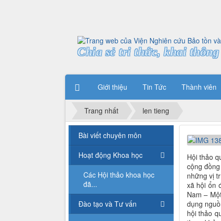
Chia sẻ tri thức, khai thông 
Giới thiệu
Tin Tức
Thành viên
Trang nhất
len tieng
Bài viết chuyên môn
Hoạt động Khoa học
Hội thảo q
cộng đồng v
Các Hội thảo khoa học
những vị t
đã...
xã hội ổn 
Nam – Một 
Đào tạo và Tư vấn
dụng nguồn
hội thảo q