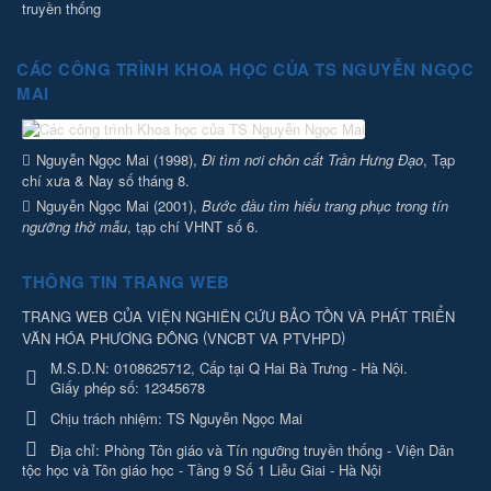
truyền thống
CÁC CÔNG TRÌNH KHOA HỌC CỦA TS NGUYỄN NGỌC
MAI
Nguyễn Ngọc Mai (1998),
Đi tìm nơi chôn cất Trần Hưng Đạo
, Tạp
chí xưa & Nay số tháng 8.
Nguyễn Ngọc Mai (2001),
Bước đầu tìm hiểu trang phục trong tín
ngưỡng thờ mẫu
, tạp chí VHNT số 6.
THÔNG TIN TRANG WEB
TRANG WEB CỦA VIỆN NGHIÊN CỨU BẢO TỒN VÀ PHÁT TRIỂN
(
)
VĂN HÓA PHƯƠNG ĐÔNG
VNCBT VA PTVHPD
M.S.D.N: 0108625712, Cấp tại Q Hai Bà Trưng - Hà Nội.
Giấy phép số: 12345678
Chịu trách nhiệm:
TS Nguyễn Ngọc Mai
Địa chỉ:
Phòng Tôn giáo và Tín ngưỡng truyền thống - Viện Dân
tộc học và Tôn giáo học - Tầng 9 Số 1 Liễu Giai - Hà Nội