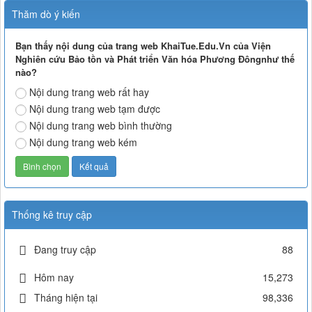
Thăm dò ý kiến
Bạn thấy nội dung của trang web KhaiTue.Edu.Vn của Viện
Nghiên cứu Bảo tồn và Phát triển Văn hóa Phương Đôngnhư thế
nào?
Nội dung trang web rất hay
Nội dung trang web tạm được
Nội dung trang web bình thường
Nội dung trang web kém
Thống kê truy cập
Đang truy cập
88
Hôm nay
15,273
Tháng hiện tại
98,336