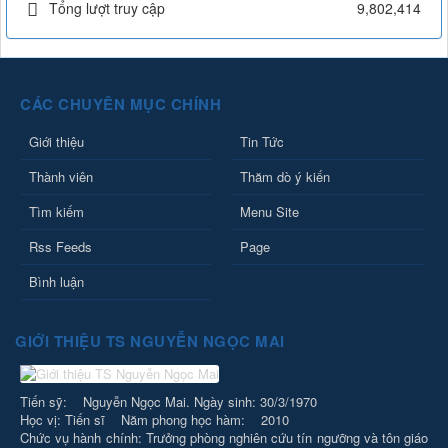
Tổng lượt truy cập
9,802,414
CÁC CHUYÊN MỤC CHÍNH
Giới thiệu
Tin Tức
Thành viên
Thăm dò ý kiến
Tìm kiếm
Menu Site
Rss Feeds
Page
Bình luận
GIỚI THIỆU TS NGUYỄN NGỌC MAI
Tiến sỹ: Nguyễn Ngọc Mai. Ngày sinh: 30/3/1970
Học vị: Tiến sĩ Năm phong học hàm: 2010
Chức vụ hành chính: Trưởng phòng nghiên cứu tín ngưỡng và tôn giáo