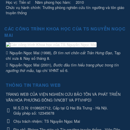
Học vị: Tiến sĩ Năm phong học hàm: 2010
Chức vụ hành chính: Trưởng phòng nghiên cứu tín ngưỡng và tôn giáo
truyền thống
CÁC CÔNG TRÌNH KHOA HỌC CỦA TS NGUYỄN NGỌC
MAI
Nguyễn Ngọc Mai (1998),
Đi tìm nơi chôn cất Trần Hưng Đạo
, Tạp
chí xưa & Nay số tháng 8.
Nguyễn Ngọc Mai (2001),
Bước đầu tìm hiểu trang phục trong tín
ngưỡng thờ mẫu
, tạp chí VHNT số 6.
THÔNG TIN TRANG WEB
TRANG WEB CỦA VIỆN NGHIÊN CỨU BẢO TỒN VÀ PHÁT TRIỂN
(
)
VĂN HÓA PHƯƠNG ĐÔNG
VNCBT VA PTVHPD
M.S.D.N: 0108625712, Cấp tại Q Hai Bà Trưng - Hà Nội.
Giấy phép số: 12345678
Chịu trách nhiệm:
TS Nguyễn Ngọc Mai
Địa chỉ:
Phòng Tôn giáo và Tín ngưỡng truyền thống - Viện Dân