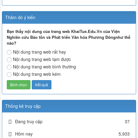
Thăm dò ý kiến
Bạn thấy nội dung của trang web KhaiTue.Edu.Vn của Viện
Nghiên cứu Bảo tồn và Phát triển Văn hóa Phương Đôngnhư thế
nào?
Nội dung trang web rất hay
Nội dung trang web tạm được
Nội dung trang web bình thường
Nội dung trang web kém
Thống kê truy cập
Đang truy cập
37
Hôm nay
5,933