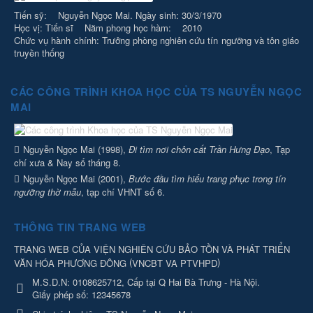
Tiến sỹ: Nguyễn Ngọc Mai. Ngày sinh: 30/3/1970
Học vị: Tiến sĩ Năm phong học hàm: 2010
Chức vụ hành chính: Trưởng phòng nghiên cứu tín ngưỡng và tôn giáo
truyền thống
CÁC CÔNG TRÌNH KHOA HỌC CỦA TS NGUYỄN NGỌC
MAI
Nguyễn Ngọc Mai (1998),
Đi tìm nơi chôn cất Trần Hưng Đạo
, Tạp
chí xưa & Nay số tháng 8.
Nguyễn Ngọc Mai (2001),
Bước đầu tìm hiểu trang phục trong tín
ngưỡng thờ mẫu
, tạp chí VHNT số 6.
THÔNG TIN TRANG WEB
TRANG WEB CỦA VIỆN NGHIÊN CỨU BẢO TỒN VÀ PHÁT TRIỂN
(
)
VĂN HÓA PHƯƠNG ĐÔNG
VNCBT VA PTVHPD
M.S.D.N: 0108625712, Cấp tại Q Hai Bà Trưng - Hà Nội.
Giấy phép số: 12345678