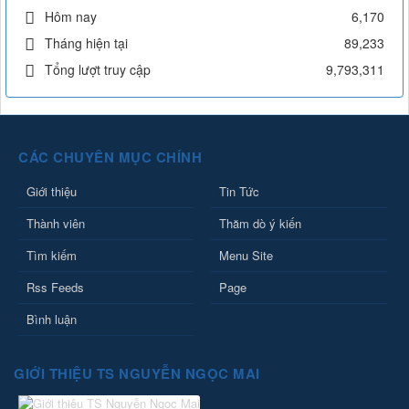
Hôm nay
6,170
Tháng hiện tại
89,233
Tổng lượt truy cập
9,793,311
CÁC CHUYÊN MỤC CHÍNH
Giới thiệu
Tin Tức
Thành viên
Thăm dò ý kiến
Tìm kiếm
Menu Site
Rss Feeds
Page
Bình luận
GIỚI THIỆU TS NGUYỄN NGỌC MAI