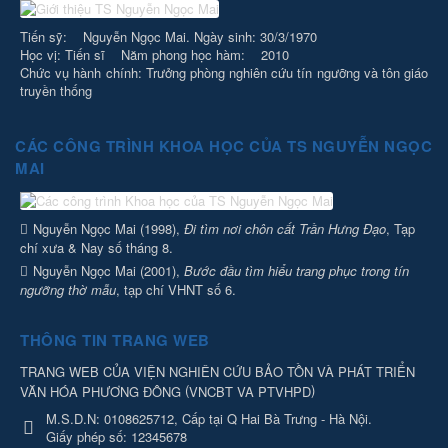
Tiến sỹ: Nguyễn Ngọc Mai. Ngày sinh: 30/3/1970
Học vị: Tiến sĩ Năm phong học hàm: 2010
Chức vụ hành chính: Trưởng phòng nghiên cứu tín ngưỡng và tôn giáo
truyền thống
CÁC CÔNG TRÌNH KHOA HỌC CỦA TS NGUYỄN NGỌC
MAI
Nguyễn Ngọc Mai (1998),
Đi tìm nơi chôn cất Trần Hưng Đạo
, Tạp
chí xưa & Nay số tháng 8.
Nguyễn Ngọc Mai (2001),
Bước đầu tìm hiểu trang phục trong tín
ngưỡng thờ mẫu
, tạp chí VHNT số 6.
THÔNG TIN TRANG WEB
TRANG WEB CỦA VIỆN NGHIÊN CỨU BẢO TỒN VÀ PHÁT TRIỂN
(
)
VĂN HÓA PHƯƠNG ĐÔNG
VNCBT VA PTVHPD
M.S.D.N: 0108625712, Cấp tại Q Hai Bà Trưng - Hà Nội.
Giấy phép số: 12345678