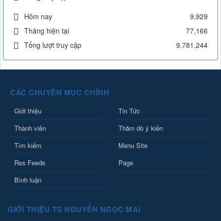
Hôm nay
9,929
Tháng hiện tại
77,166
Tổng lượt truy cập
9,781,244
CÁC CHUYÊN MỤC CHÍNH
Giới thiệu
Tin Tức
Thành viên
Thăm dò ý kiến
Tìm kiếm
Menu Site
Rss Feeds
Page
Bình luận
GIỚI THIỆU TS NGUYỄN NGỌC MAI