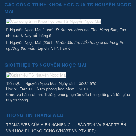
CÁC CÔNG TRÌNH KHOA HỌC CỦA TS NGUYỄN NGỌC
MAI
Nguyễn Ngọc Mai (1998),
Đi tìm nơi chôn cất Trần Hưng Đạo
, Tạp
chí xưa & Nay số tháng 8.
Nguyễn Ngọc Mai (2001),
Bước đầu tìm hiểu trang phục trong tín
ngưỡng thờ mẫu
, tạp chí VHNT số 6.
GIỚI THIỆU TS NGUYỄN NGỌC MAI
Tiến sỹ: Nguyễn Ngọc Mai. Ngày sinh: 30/3/1970
Học vị: Tiến sĩ Năm phong học hàm: 2010
Chức vụ hành chính: Trưởng phòng nghiên cứu tín ngưỡng và tôn giáo
truyền thống
THÔNG TIN TRANG WEB
TRANG WEB CỦA VIỆN NGHIÊN CỨU BẢO TỒN VÀ PHÁT TRIỂN
(
)
VĂN HÓA PHƯƠNG ĐÔNG
VNCBT VA PTVHPD