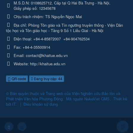
M.S.D.N: 0108625712, Cấp tại Q Hai Bà Trưng - Hà Nội.
Giấy phép số: 12345678
Chịu trách nhiệm:
TS Nguyễn Ngọc Mai
Địa chỉ:
Phòng Tôn giáo và Tín ngưỡng truyền thống - Viện Dân
tộc học và Tôn giáo học - Tầng 9 Số 1 Liễu Giai - Hà Nội
Điện thoại:
+84-4-85872007
+84-904762534
Fax:
+84-4-35500914
Email:
contact@khaitue.edu.vn
Website:
http://khaitue.edu.vn
QR-code
Đang truy cập: 44
© Bản quyền thuộc về
Trang web của Viện Nghiên cứu Bảo tồn và
Phát triển Văn hóa Phương Đông
.
Mã nguồn
NukeViet CMS
.
Thiết kế
bởi
IT
.
|
Điều khoản sử dụng