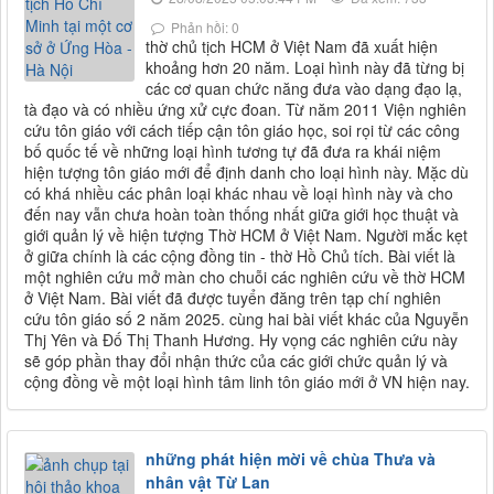
Phản hồi: 0
thờ chủ tịch HCM ở Việt Nam đã xuất hiện
khoảng hơn 20 năm. Loại hình này đã từng bị
các cơ quan chức năng đưa vào dạng đạo lạ,
tà đạo và có nhiều ứng xử cực đoan. Từ năm 2011 Viện nghiên
cứu tôn giáo với cách tiếp cận tôn giáo học, soi rọi từ các công
bố quốc tế về những loại hình tương tự đã đưa ra khái niệm
hiện tượng tôn giáo mới để định danh cho loại hình này. Mặc dù
có khá nhiều các phân loại khác nhau về loại hình này và cho
đến nay vẫn chưa hoàn toàn thống nhất giữa giới học thuật và
giới quản lý về hiện tượng Thờ HCM ở Việt Nam. Người mắc kẹt
ở giữa chính là các cộng đồng tin - thờ Hồ Chủ tích. Bài viết là
một nghiên cứu mở màn cho chuỗi các nghiên cứu về thờ HCM
ở Việt Nam. Bài viết đã được tuyển đăng trên tạp chí nghiên
cứu tôn giáo số 2 năm 2025. cùng hai bài viết khác của Nguyễn
Thj Yên và Đố Thị Thanh Hương. Hy vọng các nghiên cứu này
sẽ góp phần thay đổi nhận thức của các giới chức quản lý và
cộng đồng về một loại hình tâm linh tôn giáo mới ở VN hiện nay.
những phát hiện mời về chùa Thưa và
nhân vật Từ Lan