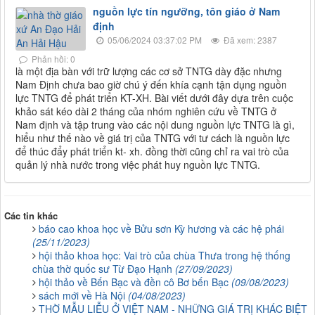
nguồn lực tín ngưỡng, tôn giáo ở Nam
định
05/06/2024 03:37:02 PM
Đã xem: 2387
Phản hồi: 0
là một địa bàn với trữ lượng các cơ sở TNTG dày đặc nhưng
Nam Định chưa bao giờ chú ý đến khía cạnh tận dụng nguồn
lực TNTG để phát triển KT-XH. Bài viết dưới đây dựa trên cuộc
khảo sát kéo dài 2 tháng của nhóm nghiên cứu về TNTG ở
Nam định và tập trung vào các nội dung nguồn lực TNTG là gì,
hiểu như thế nào về giá trị của TNTG với tư cách là nguồn lực
để thúc đẩy phát triển kt- xh. đồng thời cũng chỉ ra vai trò của
quản lý nhà nước trong việc phát huy nguồn lực TNTG.
Các tin khác
báo cao khoa học về Bửu sơn Kỳ hương và các hệ phái
(25/11/2023)
hội thảo khoa học: Vai trò của chùa Thưa trong hệ thống
chùa thờ quốc sư Từ Đạo Hạnh
(27/09/2023)
hội thảo về Bến Bạc và đền cô Bơ bến Bạc
(09/08/2023)
sách mới về Hà Nội
(04/08/2023)
THỜ MẪU LIỄU Ở VIỆT NAM - NHỮNG GIÁ TRỊ KHÁC BIỆT