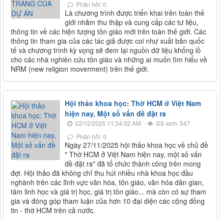
Phản hồi: 0
Là chương trình được triển khai trên toàn thế
giới nhằm thu thập và cung cấp các tư liệu,
thông tin về các hiện tượng tôn giáo mới trên toàn thế giới. Các
thông tin tham gia của các tác giả được coi như xuất bản quốc
tế và chương trình kỳ vọng sẽ đem lại nguồn dữ liệu khổng lồ
cho các nhà nghiên cứu tôn giáo và những ai muốn tìm hiểu về
NRM (new religion moverment) trên thế giới.
Hội thảo khoa học: Thờ HCM ở Việt Nam
hiện nay, Một số vấn đề đặt ra
22/12/2025 11:34:32 AM
Đã xem: 547
Phản hồi: 0
Ngày 27/11/2025 hội thảo khoa học về chủ đề
" Thờ HCM ở Việt Nam hiện nay, một số vấn
đề đặt ra" đã tổ chức thành công trên mong
đợi. Hội thảo đã không chỉ thu hút nhiều nhà khoa học đầu
nghành trên các lĩnh vực văn hóa, tôn giáo, văn hóa dân gian,
tâm linh học và giá trị học, giá trị tôn giáo... mà còn có sự tham
gia và đóng góp tham luận của hơn 10 đại diện các cộng đồng
tin - thờ HCM trên cả nước.