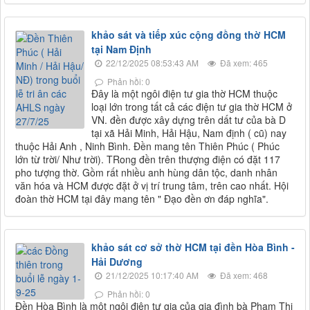
khảo sát và tiếp xúc cộng đồng thờ HCM
tại Nam Định
22/12/2025 08:53:43 AM
Đã xem: 465
Phản hồi: 0
Đây là một ngôi điện tư gia thờ HCM thuộc
loại lớn trong tất cả các điện tư gia thờ HCM ở
VN. đền được xây dựng trên dất tư của bà D
tại xã Hải Minh, Hải Hậu, Nam định ( cũ) nay
thuộc Hải Anh , Ninh Bình. Đền mang tên Thiên Phúc ( Phúc
lớn từ trời/ Như trời). TRong đền trên thượng điện có đặt 117
pho tượng thờ. Gồm rất nhiều anh hùng dân tộc, danh nhân
văn hóa và HCM được đặt ở vị trí trung tâm, trên cao nhất. Hội
đoàn thờ HCM tại đây mang tên " Đạo đền ơn đáp nghĩa".
khảo sát cơ sở thờ HCM tại đền Hòa Bình -
Hải Dương
21/12/2025 10:17:40 AM
Đã xem: 468
Phản hồi: 0
Đền Hòa Bình là một ngôi điện tư gia của gia đình bà Phạm Thị