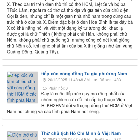
X. Theo bài trí trên điện thờ thì có thờ HCM, Liệt Sĩ và bộ ba
TRúc Lâm, ngoài ra có thờ cả thổ địa và gia tiên của chủ điện.
Gọi là đền, nhưng chỉ là một gian nhà nhỏ nằm trong cùng cấu
trúc nhà ở của bà X. Điểm đặc biệt ở đền Hòa Bình là tại đây bà
X có khả năng nói và viết một dạng ký tự tương đối khác lạ
được gọi là chữ Thiên ( không phải chữ Hán, không phải chữ
Nôm, không phải chữ quốc ngữ, nhưng cũng có nét khá giống
chữ Nôm cổ, khi nghe phát âm của bà X thì giống như âm vùng
Quảng Đông, Quảng Tây).
tiếp xúc cộng đồng Tu gia phương Nam
20/12/2025 11:48:48 AM
Đã xem: 483
Phản hồi: 0
Đây là cuộc tiếp xúc quy mô rộng nhất của
nhóm nghiên cứu đề tài cấp bộ thuộc Viện
HLKHXHVN đối với cộng đồng thờ HCM ở Việt
Nam nói chung và các tỉnh phía Nam nói riêng.
Thờ chủ tịch Hồ Chí Minh ở Việt Nam
28/08/2025 05:03:44 PM
Đã xem: 733