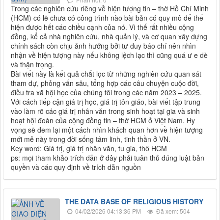
Trong các nghiên cứu riêng về hiện tượng tin – thờ Hồ Chí Minh
(HCM) có lẽ chưa có công trình nào bài bản có quy mô để thể
hiện được hết các chiều cạnh của nó. Vì thế rất nhiều cộng
đồng, kể cả nhà nghiên cứu, nhà quản lý, và cơ quan xây dựng
chính sách còn chịu ảnh hưởng bởi tư duy báo chí nên nhìn
nhận về hiện tượng này nếu không lệch lạc thì cũng quá ư e dè
và thận trọng.
Bài viết này là kết quả chắt lọc từ những nghiên cứu quan sát
tham dự, phỏng vấn sâu, tổng hợp các câu chuyện cuộc đời,
điều tra xã hội học của chúng tôi trong các năm 2023 – 2025.
Với cách tiếp cận giá trị học, giá trị tôn giáo, bài viết tập trung
vào làm rõ các giá trị nhân văn trong sinh hoạt tại gia và sinh
hoạt hội đoàn của cộng đồng tin – thờ HCM ở Việt Nam. Hy
vọng sẽ đem lại một cách nhìn khách quan hơn về hiện tượng
mới mẻ này trong đời sống tâm linh, tinh thần ở VN.
Key word: Giá trị, giá trị nhân văn, tu gia, thờ HCM
ps: mọi tham khảo trích dẫn ở đây phải tuân thủ đúng luật bản
quyền và các quy định về trích dẫn nguồn
THE DATA BASE OF RELIGIOUS HISTORY
04/02/2026 04:13:36 PM
Đã xem: 504