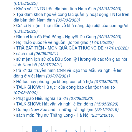
(01/08/2023)
Khảo sát TNTG trên địa bàn tỉnh Nam định
(03/03/2023)
Tọa đàm khoa học về công tác quản lý hoạt động TNTG trên
địa bàn tỉnh Nam định
(03/03/2023)
Cơ sở lý luận - thực tiễn về khả năng đặc biệt của con người
(03/03/2023)
Định vị tọa độ Phủ Bóng - Nguyệt Du Cung
(02/03/2023)
Hội thảo quốc tế về nguồn lực tôn giaó
(17/01/2022)
TRÀ BÁT TIÊN - MÓN QUÀ CỦA THƯỢNG ĐẾ
(17/01/2022)
sách mới
(26/09/2021)
sứ mệnh lịch sử của Bửu Sơn Kỳ Hương và các tôn giáo nội
sinh Nam bộ
(03/07/2021)
trả lời đài truyền hình CNN về Đạo thờ Mẫu và nghi lễ lên
đồng ở Việt Nam
(03/07/2021)
Hủ tục hay phong tục không còn phù hợp
(07/08/2020)
TALK SHOW: "Hủ tục" của đồng bào dân tộc thiểu số
(07/08/2020)
Phật giáo Hiếu nghĩa Tà lơn
(07/08/2020)
TALK SHOW: Hát văn và nghi lễ lên đồng
(15/05/2020)
Du học New Zealand - những trải nghiệm
(23/12/2019)
sách mới: Phụ nữ Thăng Long - Hà Nội
(23/12/2019)
«
1
2
3
4
5
6
7
»