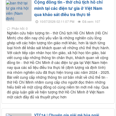
Cộng đồng tin - thờ chủ tịch hồ chí
minh tại các điện tư gia ở Việt Nam
qua khảo sát điều tra thực tế
10/07/2026 02:11:07 PM
Đã xem: 107
Phản hồi: 0
Nghiên cứu hiện tượng tin - thờ Chủ tịch Hồ Chí Minh (Hồ Chí
Minh) cho đến nay chủ yếu vẫn là những nghiên cứu lồng
ghép với các hiện tượng tôn giáo mới khác, hơn là tách từng
loại hình để khảo sát khách quan về những chủ thể thực hành.
Với cách tiếp cận nhân học tôn giáo, xã hội học tôn giáo, bài
viết cung cấp những thông tin chân thực, khách quan về cộng
đồng tin - thờ Hồ Chí Minh ở các điện tư gia tại Việt Nam hiện
nay qua các số liệu điều tra thực tế (định lượng và định tính)
mà nhóm nghiên cứu đã thực hiện trong các năm 2024 - 2025.
Bài viết cung cấp những thông tin cơ bản nhất về chủ thể tin -
thờ Hồ Chí Minh nhằm cung cấp cho người đọc thêm những
hiểu biết về một cộng đồng có cùng niềm tin mới mẻ này. Qua
đó giúp luận giải về hiện tượng thờ Hồ Chí Minh ở Việt Nam
một cách đầy đủ và thuyết phục hơn
VTC14 | Chuyên gia giải mã bùa ngải