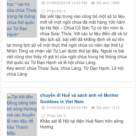
01/09/2024 05:14:00 PM
Đã xem: 1693
Phản hồi: 0
Bài viết tập trung vào công bố một số tư liệu
mới về một ngôi chùa đã mất hàng 100 năm
tại Hà Nội – Chùa Cổ Sơn Tự có tên nôm là
chùa Sưa/ Thưa. Với các tư liệu điền dã và tư
liệu lịch sử, bài viết đã khẳng định về sự tồn
tại trong lịch sử về một thực thể ngôi chùa có niên đại thời Lý
Nhân Tông và nhân vật Từ Lan được thờ tại đây. Ngoài ra bài
viết cũng cho thấy rõ giá trị của ngôi chùa trong hệ thống chùa
thờ quốc sư Từ Đạo Hạnh và lễ hội chùa Láng.
Key word: chùa Thưa/ Sưa; chùa Láng, Từ Đạo Hạnh, Lễ hội
chùa Láng
chuyến đi Huế và sách ảnh về Mother
Goddess in Viet Nam
01/09/2024 04:54:00 PM
Đã xem: 1215
Phản hồi: 0
Khảo sát lễ Hội tại điện Huệ Nam trên sông
Hương