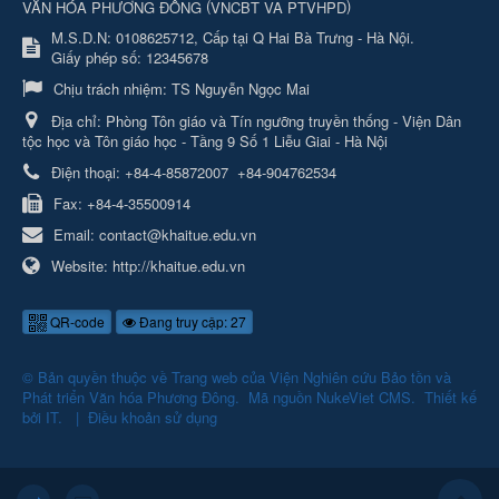
(
)
VĂN HÓA PHƯƠNG ĐÔNG
VNCBT VA PTVHPD
M.S.D.N: 0108625712, Cấp tại Q Hai Bà Trưng - Hà Nội.
Giấy phép số: 12345678
Chịu trách nhiệm:
TS Nguyễn Ngọc Mai
Địa chỉ:
Phòng Tôn giáo và Tín ngưỡng truyền thống - Viện Dân
tộc học và Tôn giáo học - Tầng 9 Số 1 Liễu Giai - Hà Nội
Điện thoại:
+84-4-85872007
+84-904762534
Fax:
+84-4-35500914
Email:
contact@khaitue.edu.vn
Website:
http://khaitue.edu.vn
QR-code
Đang truy cập: 27
© Bản quyền thuộc về
Trang web của Viện Nghiên cứu Bảo tồn và
Phát triển Văn hóa Phương Đông
.
Mã nguồn
NukeViet CMS
.
Thiết kế
bởi
IT
.
|
Điều khoản sử dụng