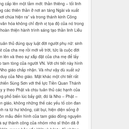
cấp lên một tầm mới: thần thiêng – tối linh
g các thiên thần ở nơi an táng Ngài và xuất
nơi chúa hiện ra” và trong thánh kinh Công
ăn hóa không chỉ định vị tọa độ của nó trong
hoàn thiện hành trình sáng tạo thần linh Liễu
uân thủ đúng quy luật đời người phụ nữ: sinh
 của cha mẹ rồi mới về trời, tức là cuộc đời
n lên và theo sự xắp đặt của cha mẹ để lấy
o tam tòng của người VN. Với chi tiết này hình
 Nho giáo chấp nhận. Và như vậy dù xuất xứ
duy của Nho giáo. Mặt khác một chi tiết rất
i chiến Sùng Sơn với thế lực Tiền Quan Thánh
uy y theo Phật và chịu tuân thủ các hạnh của
g phổ biến lúc bấy giờ, đó là Nho – Phật –
 tôn giáo, không những thế các yếu tố còn đan
nh ra từ hư không, cát bụi, hiện diện sống ở
huôn mẫu điển hình của tam giáo đồng nguyên
là sự thành công của nhóm nho sĩ thôn dã ở