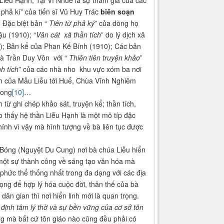
 phả kí” của tiến sĩ Vũ Huy Trác
biên soạn
;
Đặc biệt bản “
Tiên từ phả ký
” của dòng họ
u (1910); “
Vân cát xã thần tích
” do lý dịch xã
); Bản kể của Phan Kế Bính (1910); Các bản
và Trần Duy Vôn với “
Thiên tiên truyện khảo
”
nh tích
” của các nhà nho khu vực xóm ba nơi
inh của Mẫu Liễu tới Huế, Chùa Vĩnh Nghiêm
hong
[10]
…
ừ ghi chép khảo sát, truyện kể; thần tích,
ho thấy hệ thần Liễu Hạnh là một mô típ đặc
hính vì vậy mà hình tượng về bà liên tục được
ủ Bóng (Nguyệt Du Cung) nơi bà chúa Liễu hiển
 một sự thành công về sáng tạo văn hóa mà
 phức thể thống nhất trong đa dạng với các địa
ọng để hợp lý hóa cuộc đời, thân thế của bà
 dân gian thì nơi hiển linh mới là quan trọng.
 định tâm lý thờ và sự bền vững của cơ sở tôn
g mà bất cứ tôn giáo nào cũng đều phải có