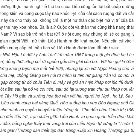
hững thực hành nghi lễ thờ bà chúa Liễu cũng tồn tại bất chấp những
hong kiến và công cuộc tẩy não khốc liệt của cải cách ruộng đất và c
 này đã cho thấy bà không chỉ là một nữ thần đặc biệt mà vị trí của bà
ay thế hay xóa nhòa. Bà là ai? Cuộc đời và thân thế cùng khả năng thầ
 Nam? Vì sao bà trở nên bất tử? ở nội dung này chúng tôi sẽ cố gắng lý 
gian người Việt, nữ thần Liễu Hạnh ra đời khá muộn. Nếu căn cứ vào “
iểm cung cấp thì thần tích về Liễu Hạnh được tóm tắt như sau:
o
Nhà Hậu Lê đời kỷ Anh Tôn” tức năm 1557 trong một gia đình họ Lê 
ư, đồng thời cũng chỉ rõ nguồn gốc tiên giới của bà. Với tên gọi là Giá
dưng không bệnh mà mất (về trời), nhưng lại xin với Ngọc Hoàng cho về
 cha mẹ, chồng Giáng tiên nói rõ mình là tiên nữ giáng trần và có nói v
gặp chồng từ đó chúa Tiên đi mây về gió ẩn hiện khắp nơi lúc thì dưới d
t năm sau lại bỏ về cõi tiên, sau đó lại xuống trần chu du khắp nơi, lê
ề Tây Hồ gặp và xướng họa thơ văn với hai người họ Ngô , họ Lý. Sau đó 
 Liễu Hạnh cùng hai nàng Quế, Hòe xuống khu vực Đèo Ngang phố Cát
 cho mình có quyền khuyến thiện trừng ác. Cho đến năm Cảnh trị (1663-
inh đến tiễu trừ, trận chiến giữa Liễu Hạnh và quan quân triều đình kh
u đảo, bỗng nghe thấy thét vang trời của Liễu Hạnh tự xưng là “Thừa 
àm gian/Thương dân thiết lập đàn tràng,/Gấp xin Hoàng Thượng gia ba