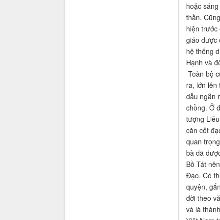
hoặc sáng 
thần. Cũng
hiện trước
giáo được c
hệ thống d
Hạnh và để
Toàn bộ cu
ra, lớn lên
dẫu ngắn n
chồng. Ở đ
tượng Liễu
căn cốt đạ
quan trọng
bà đã được
Bồ Tát nên
Đạo. Có th
quyện, gắn
đời theo v
và là thàn