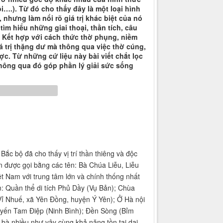
i….). Từ đó cho thấy đây là một loại hình
, nhưng làm nổi rõ giá trị khác biệt của nó
tìm hiểu những giai thoại, thần tích, câu
. Kết hợp với cách thức thờ phụng, niềm
 trị thặng dư mà thông qua việc thờ cúng,
c. Từ những cứ liệu này bài viết chắt lọc
thông qua đó góp phần lý giải sức sống
ắc bộ đã cho thấy vị trí thần thiêng và độc
 được gọi bằng các tên: Bà Chúa Liễu, Liễu
 Nam với trung tâm lớn và chính thống nhất
: Quần thể di tích Phủ Dầy (Vụ Bản); Chùa
 Nhuế, xã Yên Đồng, huyện Ý Yên); Ở Hà nội
yến Tam Điệp (Ninh Bình); Đền Sòng (Bỉm
bà nhiều như vậy cùng khả năng tồn tai dai