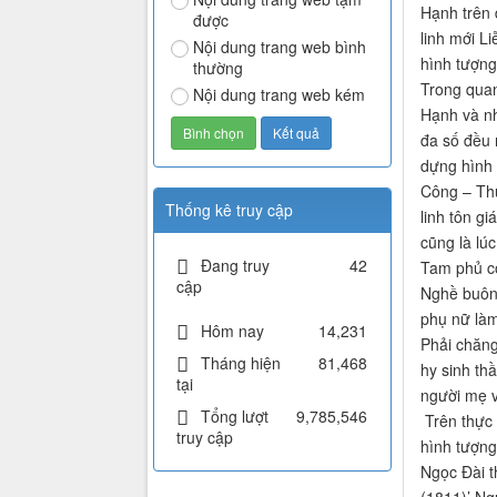
Hạnh trên 
được
linh mới L
Nội dung trang web bình
hình tượng
thường
Trong quan
Nội dung trang web kém
Hạnh và nh
đa số đều 
dựng hình 
Công – Thư
Thống kê truy cập
linh tôn gi
cũng là lú
Đang truy
42
Tam phủ cô
cập
Nghề buôn 
phụ nữ làm
Hôm nay
14,231
Phải chăng
Tháng hiện
81,468
hy sinh th
tại
người mẹ v
Tổng lượt
9,785,546
Trên thực 
truy cập
hình tượng
Ngọc Đài t
(1811)’ Ng