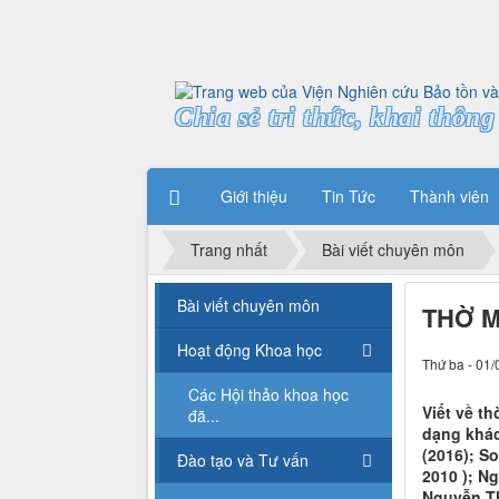
Chia sẻ tri thức, khai thông 
Giới thiệu
Tin Tức
Thành viên
Trang nhất
Bài viết chuyên môn
Bài viết chuyên môn
THỜ M
Hoạt động Khoa học
Thứ ba - 01/
Các Hội thảo khoa học
Viết về t
đã...
dạng khác
(2016); S
Đào tạo và Tư vấn
2010 ); N
Nguyễn Th