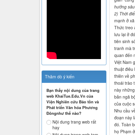
hưởng sâu
2) Thời đi
mạnh ở xã 
Thức treo á
lưu lại ở 
tiên sinh 
tranh mà t
quan đến n
Việt Nam g
thuật điêu
thiên về p
Thăm dò ý kiến
thoái trào
này những 
Bạn thấy nội dung của trang
web KhaiTue.Edu.Vn của
bản ngã bộ
Viện Nghiên cứu Bảo tồn và
của cuộc s
Phát triển Văn hóa Phương
Nhu cầu về
Đôngnhư thế nào?
đoạn này l
Nội dung trang web rất
đó. Toàn b
hay
họ Phạm ở 
Nội dung trang web tạm