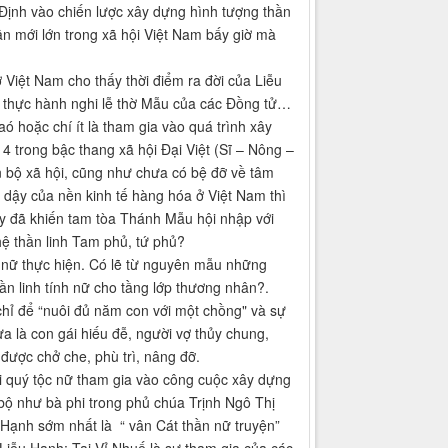
Định vào chiến lược xây dựng hình tượng thần
n mới lớn trong xã hội Việt Nam bấy giờ mà
Việt Nam cho thấy thời điểm ra đời của Liễu
c thực hành nghi lễ thờ Mẫu của các Đồng tử…
ó hoặc chí ít là tham gia vào quá trình xây
 trong bậc thang xã hội Đại Việt (Sĩ – Nông –
n bộ xã hội, cũng như chưa có bệ đỡ về tâm
ỗi dậy của nền kinh tế hàng hóa ở Việt Nam thì
ày đã khiến tam tòa Thánh Mẫu hội nhập với
ệ thần linh Tam phủ, tứ phủ?
 nữ thực hiện. Có lẽ từ nguyên mẫu những
n linh tính nữ cho tầng lớp thương nhân?.
ỉ để “nuôi đủ năm con với một chồng" và sự
a là con gái hiếu đễ, người vợ thủy chung,
được chở che, phù trì, nâng đỡ.
ới quý tộc nữ tham gia vào công cuộc xây dựng
 bộ như bà phi trong phủ chúa Trịnh Ngô Thị
 Hạnh sớm nhất là “ vân Cát thần nữ truyện”
Liễu Hạnh; Tại Vỉ Nhuế là sự tham gia của các