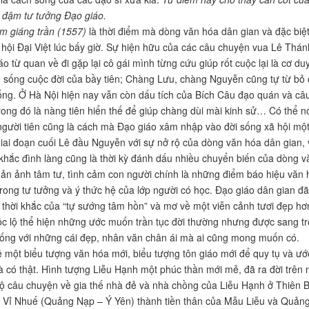
 đậm tư tưởng Đạo giáo.
ểm giáng trần (1557)
là thời điểm mà dòng văn hóa dân gian và đặc biệt
hội Đại Việt lúc bấy giờ. Sự hiện hữu của các câu chuyện vua Lê Thánh
o từ quan về đi gặp lại cô gái mình từng cứu giúp rốt cuộc lại là cơ du
đó sống cuộc đời của bầy tiên; Chàng Lưu, chàng Nguyễn cũng tự từ b
sống. Ở Hà Nội hiện nay vẫn còn dấu tích của Bích Câu đạo quán và c
rong đó là nàng tiên hiển thế để giúp chàng dùi mài kinh sử… Có thể nó
gười tiên cũng là cách mà Đạo giáo xâm nhập vào đời sống xã hội một 
iai đoạn cuối Lê đầu Nguyễn với sự nở rộ của dòng văn hóa dân gian, 
 khắc đình làng cũng là thời kỳ đánh dấu nhiều chuyển biến của dòng v
hản ảnh tâm tư, tình cảm con người chính là những điểm báo hiệu văn
 trong tư tưởng và ý thức hệ của lớp người có học. Đạo giáo dân gian
thời khắc của “tự sướng tâm hồn” và mơ về một viễn cảnh tươi đẹp hơn,
c lộ thể hiện những ước muốn trần tục đời thường nhưng được sang tr
ống với những cái đẹp, nhân văn chân ái mà ai cũng mong muốn có.
 một biểu tượng văn hóa mới, biểu tượng tôn giáo mới để quy tụ và ướ
à có thật. Hình tượng Liễu Hạnh một phúc thần mới mẻ, đã ra đời trên n
ộ câu chuyện về gia thế nhà đẻ và nhà chồng của Liễu Hạnh ở Thiên Bả
Vỉ Nhuế (Quảng Nạp – Ý Yên) thành tiền thân của Mẫu Liễu và Quảng N