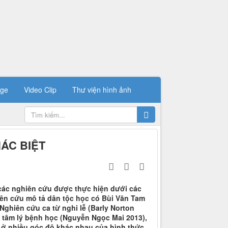
ge
Video Clip
Thư viện hình ảnh
HÁC BIỆT
 các nghiên cứu được thực hiện dưới các
iên cứu mô tả dân tộc học có Bùi Văn Tam
Nghiên cứu ca từ nghi lễ (Barly Norton
à tâm lý bệnh học (Nguyễn Ngọc Mai 2013),
n ở nhiều góc độ khác nhau của hình thức