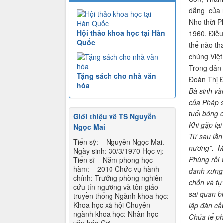
dẳng của n
Nho thời P
Hội thảo khoa học tại Hàn
1960. Điều
Quốc
thể nào th
chúng Việt
Trong dân 
Tặng sách cho nhà văn
Đoàn Thị Đ
hóa
Bà sinh và
của Pháp s
tuổi bỗng 
Giới thiệu về TS Nguyễn
Khi gặp lại
Ngọc Mai
Từ sau lần 
Tiến sỹ: Nguyễn Ngọc Mai.
nương”. Mộ
Ngày sinh: 30/3/1970 Học vị:
Phùng rồi v
Tiến sĩ Năm phong học
hàm: 2010 Chức vụ hành
danh xưng
chính: Trưởng phòng nghiên
chốn và tự
cứu tín ngưỡng và tôn giáo
sai quan b
truyền thống Ngành khoa học:
Khoa học xã hội Chuyên
lập đàn cầ
ngành khoa học: Nhân học
Chúa tể ph
văn hóa Cơ...