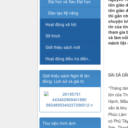
Đại học và Sau Đại học
tôn giáo 
tôn giáo d
Đào tạo Kỹ năng
thì gần nh
chuyện lư
Hoạt động xã hội
tin của t
tham gia 
Sở thích
và làm nổ
mãnh liệt
Giới thiệu sách mới
Hoạt động điều tra điền...
BÀI ĐÃ Đ
Giới thiệu sách Nghi lễ lên
đồng: Lịch sử và giá trị
“Tháng tám
tôn của Th
Hạnh, Mẫu 
vẫn là khu
Phúc Lâm 
có Phủ Tây
Thư viện hình ảnh
Sơn, Thanh