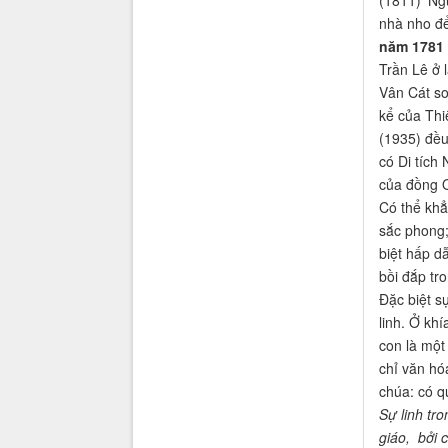
nhà nho để 
năm 1781 
Trần Lê ở 
Vân Cát so
kể của Thi
(1935) đều
có Di tích
của đồng 
Có thể khẳ
sắc phong;
biệt hấp d
bồi đắp tr
Đặc biệt s
linh. Ở kh
con là một
chỉ văn hó
chúa: có qu
Sự linh tr
giáo, bởi c