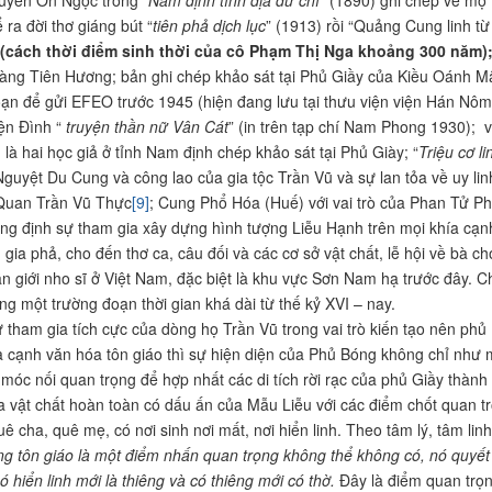
ra đời thơ giáng bút “
tiên phả dịch lục
” (1913) rồi “Quảng Cung linh từ
(cách thời điểm sinh thời của cô Phạm Thị Nga khoảng 300 năm)
làng Tiên Hương; bản ghi chép khảo sát tại Phủ Giầy của Kiều Oánh Mậ
ạn để gửi EFEO trước 1945 (hiện đang lưu tại thưu viện viện Hán Nôm
ện Đình “
truyện thần nữ Vân Cát
” (in trên tạp chí Nam Phong 1930); 
 là hai học giả ở tỉnh Nam định chép khảo sát tại Phủ Giày; “
Triệu cơ li
 Nguyệt Du Cung và công lao của gia tộc Trần Vũ và sự lan tỏa về uy l
Quan Trần Vũ Thực
[9]
; Cung Phổ Hóa (Huế) với vai trò của Phan Tử P
ng định sự tham gia xây dựng hình tượng Liễu Hạnh trên mọi khía cạnh t
 gia phả, cho đến thơ ca, câu đối và các cơ sở vật chất, lễ hội về bà c
ẫn giới nho sĩ ở Việt Nam, đặc biệt là khu vực Sơn Nam hạ trước đây. C
ong một trường đoạn thời gian khá dài từ thế kỷ XVI – nay.
ự tham gia tích cực của dòng họ Trần Vũ trong vai trò kiến tạo nên ph
ía cạnh văn hóa tôn giáo thì sự hiện diện của Phủ Bóng không chỉ như
 móc nối quan trọng để hợp nhất các di tích rời rạc của phủ Giầy thành
a vật chất hoàn toàn có dấu ấn của Mẫu Liễu với các điểm chốt quan tr
ê cha, quê mẹ, có nơi sinh nơi mất, nơi hiển linh. Theo tâm lý, tâm linh
ong tôn giáo là một điểm nhấn quan trọng không thể không có, nó quyết
ó hiển linh mới là thiêng và có thiêng mới có thờ.
Đây là điểm quan trọn