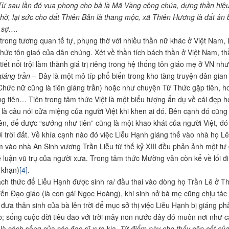
Từ sau lần đó vua phong cho bà là Mã Vàng công chúa, dựng thần hiệu
hờ, lại sức cho đất Thiên Bản là thang mộc, xã Thiên Hương là đất ân 
 sợ….
 trong tương quan tế tự, phụng thờ với nhiều thần nữ khác ở Việt Nam,
thức tôn giaó của dân chúng. Xét về thần tích bách thần ở Việt Nam, th
tiết nổi trội làm thành giá trị riêng trong hệ thống tôn giáo mẹ ở VN như
giáng trần
– Đây là một mô típ phổ biến trong kho tàng truyện dân gia
hức nữ cũng là tiên giáng trần) hoặc như chuyện Từ Thức gặp tiên, h
ng tiên… Tiên trong tâm thức Việt là một biểu tượng ẩn dụ về cái đẹp 
! là câu nói cửa miệng của người Việt khi khen ai đó. Bên cạnh đó cũng
iên, để được “sướng như tiên” cũng là một khao khát của người Việt, đ
i trời đất. Về khía cạnh nào đó việc Liễu Hạnh giáng thế vào nhà họ Lê
 vào nhà An Sinh vương Trần Liễu từ thế kỷ XIII đều phản ảnh một tư du
 luận vũ trụ của người xưa. Trong tâm thức Mường vẫn còn kể về lối đ
 khạn)
[4]
.
ch thức để Liễu Hạnh được sinh ra/ đầu thai vào dòng họ Trần Lê ở Th
đến Đạo giáo (là con gái Ngọc Hoàng), khi sinh nở bà mẹ cũng chịu tác 
 đưa thân sinh của bà lên trời để mục sở thị việc Liễu Hạnh bị giáng p
ão; sống cuộc đời tiêu dao với trời mây non nước đây đó muôn nơi như
là cách sống của các đạo sĩ xưa kia.
Từ điểm này cho thấy căn cốt củ