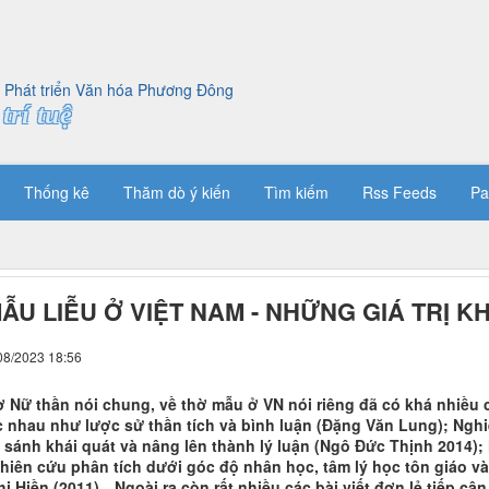
trí tuệ
Thống kê
Thăm dò ý kiến
Tìm kiếm
Rss Feeds
Pa
ẪU LIỄU Ở VIỆT NAM - NHỮNG GIÁ TRỊ K
08/2023 18:56
hờ Nữ thần nói chung, về thờ mẫu ở VN nói riêng đã có khá nhiều
 nhau như lược sử thần tích và bình luận (Đặng Văn Lung); Ngh
o sánh khái quát và nâng lên thành lý luận (Ngô Đức Thịnh 2014); 
ghiên cứu phân tích dưới góc độ nhân học, tâm lý học tôn giáo v
ị Hiền (2011)…Ngoài ra còn rất nhiều các bài viết đơn lẻ tiếp cậ