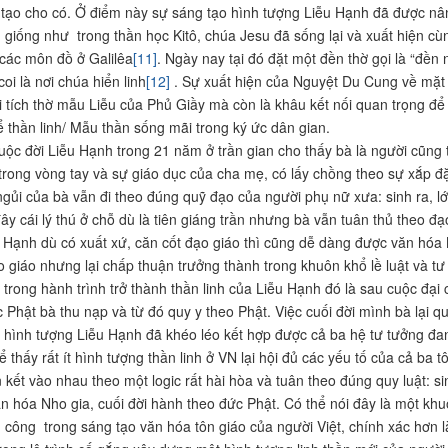
tạo cho có. Ở điểm này sự sáng tạo hình tượng Liễu Hạnh đã được nâng 
 giống như trong thần học Kitô, chúa Jesu đã sống lại và xuất hiện cùn
 các môn đồ ở Galilêa
[11]
. Ngày nay tại đó đặt một đền thờ gọi là “đền 
oi là nơi chúa hiển linh
[12]
. Sự xuất hiện của Nguyệt Du Cung về mặt v
i tích thờ mẫu Liễu của Phủ Giầy mà còn là khâu kết nối quan trọng để 
 thần linh/ Mẫu thần sống mãi trong ký ức dân gian.
ộc đời Liễu Hạnh trong 21 năm ở trần gian cho thấy bà là người cũng t
 trong vòng tay và sự giáo dục của cha mẹ, có lấy chồng theo sự xắp đặt
gủi của bà vẫn đi theo đúng quỹ đạo của người phụ nữ xưa: sinh ra, lớ
ây cái lý thú ở chỗ dù là tiên giáng trần nhưng bà vẫn tuân thủ theo đạ
 Hạnh dù có xuất xứ, căn cốt đạo giáo thì cũng dễ dàng được văn hóa
o giáo nhưng lại chấp thuận trưởng thành trong khuôn khổ lề luật và tư 
 trong hành trình trở thành thần linh của Liễu Hạnh đó là sau cuộc đạ
 Phật bà thu nạp và từ đó quy y theo Phật. Việc cuối đời mình bà lại q
 hình tượng Liễu Hạnh đã khéo léo kết hợp được cả ba hệ tư tưởng đan
ể thấy rất ít hình tượng thần linh ở VN lại hội đủ các yếu tố của cả ba
 kết vào nhau theo một logic rất hài hòa và tuân theo đúng quy luật: si
ăn hóa Nho gia, cuối đời hành theo đức Phật. Có thể nói đây là một k
h công trong sáng tạo văn hóa tôn giáo của người Việt, chính xác hơn 