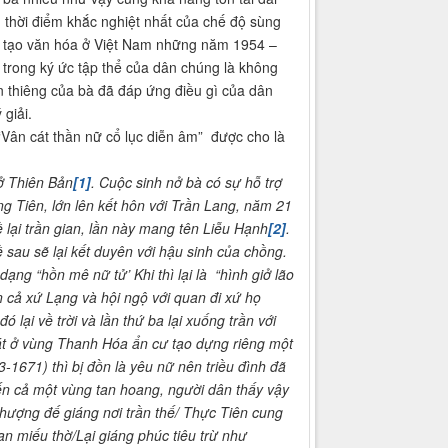
 thời điểm khắc nghiệt nhất của chế độ sùng
ải tạo văn hóa ở Việt Nam những năm 1954 –
 trong ký ức tập thể của dân chúng là không
n thiêng của bà đã đáp ứng điều gì của dân
giải.
Vân cát thần nữ cổ lục diễn âm” được cho là
ở Thiên Bản
[1]
. Cuộc sinh nở bà có sự hỗ trợ
ng Tiên, lớn lên kết hôn với Trần Lang, năm 21
 lại trần gian, lần này mang tên Liễu Hạnh
[2]
.
ề sau sẽ lại kết duyên với hậu sinh của chồng.
ạng “hồn mê nữ tử’ Khi thì lại là “hình giở lão
n cả xứ Lạng và hội ngộ với quan đi xứ họ
lại về trời và lần thứ ba lại xuống trần với
 ở vùng Thanh Hóa ẩn cư tạo dựng riêng một
1671) thì bị đồn là yêu nữ nên triều đình đã
iến cả một vùng tan hoang, người dân thấy vậy
Thượng đế giáng nơi trần thế/ Thực Tiên cung
n miếu thờ/Lại giáng phúc tiêu trừ như