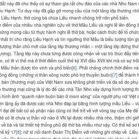
đất này đã cho thấy có sự tham gia rất chu đáo của các nhà Nho Nam 
iễu Hạnh. Tư duy này đã gặp gỡ mong cầu của một tầng lớp thương nhâ
 Liễu Hạnh, thờ cúng bà chúa Liễu nhanh chóng trở nên phổ biến.
 điểm của nhiều nhà nghiên cứu về thờ Mẫu Liễu và nghi lễ lên đồng ở 
ững mong cầu từ thực hành nghi lễ thờ bà; hoặc cách thức để tổ chứ
nhất trí cho rằng Liễu Hạnh và tín ngưỡng thờ Mẫu là biểu tượng tôn gia
tượng thần chủ mới của tầng lớp thương nhân – một tầng lớp đứng thứ 4
ơng). Tầng lớp này chưa từng được công nhận về vai trò thúc đẩy tiế
áo, có lẽ vì thế mà ở thời điểm cuối thế kỷ XVI đầu XVII khi mà có sự tr
c Mẫu thần được tôn vinh và phổ biến
[6]
. Phải chăng chính thời điểm n
ng đồng (những vị thần sông nước phò trợ thuyền buôn)
[7]
để thành h
bán (thương mại) của Việt Nam xưa không phát triển và đa số do phụ
 thương mại cũng là lý do để các nhà Tân Nho xây dựng hình tượng thầ
 hình ảnh “quanh năm buôn bán ở mom sông” của người phụ nữ Việt ch
ầm lặng ấy đã được các nhà Nho đáp lại bằng hình tượng mẫu Liễu – vừ
ĩ đại để bất cứ số phận nào cũng có thể trở về với vòng tay của Mẹ để 
tế có lẽ chưa vị thần nữ nào ở VN lại được nhiều nhà nho, thậm chí gi
 về bà và tái thiết hệ thống phủ đệ thờ bà nhiều như vậy. Có thể kể sơ
hế kỷ 17
[8]
; nữ sĩ nổi danh Đoàn Thị Điểm với những ghi chép về Liễu
uyễn Ôn Ngọc trong “
Nam định tỉnh địa dư chí
” (1890) ghi chép về mộ 