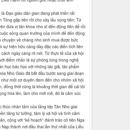
 là Đạo giáo dân gian đang phát triển rất
 Tông gặp tiên rồi cho xây lầu vọng tiên; Từ
yên đưa vị tân khoa nho sĩ đến động tiên để rồi
ỏ cuộc sống quan trường của mình để đến động
âu chuyện về chàng nho sinh mua được bức
i sự hiện hữu càng dày đặc các điển tích liên
cách ngày càng rõ nét. Từ thực tế của xã hội
với điểm nhấn là sự phóng túng trong nghệ
ăn học bác học với những tác giả, tác phẩm
 hóa Nho Giáo đã bắt đầu bước sang giai đoạn
 đã như một cơ duyên đem đến cho nhóm xã hội
 đồng thời cũng là khoảng thời gian để cái tôi
ọng hóa lên, làm cho mới mẻ, đó là cảm xúc
c thúc nhân tâm của tầng lớp Tân Nho giai
ền tảng tư tưởng, tâm lý xã hội và tình cảm
n, cộng với “kế hoạch” đánh tráo cô tiên Nga
ạp thành nơi đầu thai lần thứ nhất của Liễu