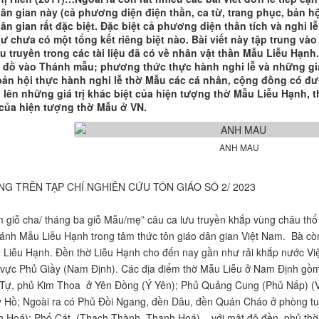
dân gian này (cả phương diện điện thần, ca từ, trang phục, bản hộ
ân gian rất đặc biệt. Đặc biệt cả phương diện thần tích và nghi lễ
ư chưa có một tổng kết riêng biệt nào. Bài viết này tập trung vào 
u truyền trong các tài liệu đã có về nhân vật thần Mẫu Liễu Hạnh
ín đồ vào Thánh mẫu; phương thức thực hành nghi lễ và những giá
bản hội thực hành nghi lễ thờ Mẫu các cá nhân, cộng đồng có đượ
i lên những giá trị khác biệt của hiện tượng thờ Mẫu Liễu Hạnh, 
 của hiện tượng thờ Mẫu ở VN.
ANH MAU
ĂNG TRÊN TẠP CHÍ NGHIÊN CỨU TÔN GIÁO SÔ 2/ 2023
 giỗ cha/ tháng ba giỗ Mẫu/mẹ” câu ca lưu truyền khắp vùng châu thổ B
ánh Mẫu Liễu Hạnh trong tâm thức tôn giáo dân gian Việt Nam. Bà còn
Liễu Hạnh. Đền thờ Liễu Hạnh cho đến nay gần như rải khắp nước Việt
 vực Phủ Giầy (Nam Định). Các địa điểm thờ Mẫu Liễu ở Nam Định gồm
Tự, phủ Kim Thoa ở Yên Đồng (Ý Yên); Phủ Quảng Cung (Phủ Nấp) (Vỉ
 Hồ; Ngoài ra có Phủ Đồi Ngang, đền Dâu, đền Quán Cháo ở phòng tu
 Hoá); Phố Cát, (Thạch Thành, Thanh Hoá)... với mật độ đền, phủ thờ 