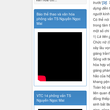
trước”
[3]
. 
dựng đền t
người kính
Báo thể thao và văn hóa
phỏng vấn TS Nguyễn Ngọc
Có thể nói
Mai
trong tâm 
một số chi 
1)
Là tiên 
Chức nữ (C
xây lầu vọ
giáng trần
Sống với t
hòa hợp vớ
giáng phàm
hảo của hệ
khang pện
Toàn bộ cá
liên quan 
VTC 14 phỏng vấn TS
đồng thiếp
Nguyễn Ngọc Mai
sinh bất l
gian cũng 