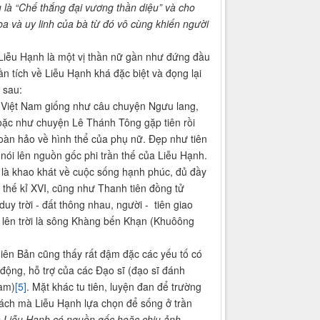
 là “Chế thắng đại vương thần diệu” và cho
ba và uy linh của bà từ đó vô cùng khiến người
 Liễu Hạnh là một vị thần nữ gần như đứng đầu
ần tích về Liễu Hạnh khá đặc biệt và đọng lại
 sau:
n Việt Nam giống như câu chuyện Ngưu lang,
oặc như chuyện Lê Thánh Tông gặp tiên rồi
hoàn hảo về hình thể của phụ nữ. Đẹp như tiên
 nói lên nguồn gốc phi trần thế của Liễu Hạnh.
ó là khao khát về cuộc sống hạnh phúc, đủ đầy
 thế kỉ XVI, cũng như Thanh tiên đồng tử
y trời - đất thông nhau, người - tiên giao
i lên trời là sông Khàng bến Khạn (Khuôông
iên Bản cũng thấy rất đậm đặc các yếu tố có
động, hỗ trợ của các Đạo sĩ (đạo sĩ đánh
hàm)
[5]
. Mặt khác tu tiên, luyện đan để trường
 cách mà Liễu Hạnh lựa chọn để sống ở trần
a Liễu Hạnh có nguồn gốc hoặc chịu ảnh