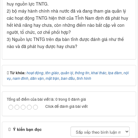
huy nguồn lực TNTG.
2) bộ máy hành chính nhà nước đã và đang tham gia quản lý
các hoạt động TNTG hiện thời của TỈnh Nam định đã phát huy
hết khả năng hay chưa, còn những điểm nào bất cập về con
người, tổ chức, cơ chế phối hợp?
3) Nguồn lực TNTG trên địa bàn tỉnh được đánh giá như thế
nào và đã phát huy được hay chưa?
Từ khóa:
hoạt động
,
tôn giáo
,
quản lý
,
thông tin
,
khai thác
,
tọa đàm
,
nội
vụ
,
nam đình
,
dân vận
,
mặt trận
,
ban đầu
,
tình hình
Tổng số điểm của bài viết là: 0 trong 0 đánh giá
Click để đánh giá bài viết
Ý kiến bạn đọc