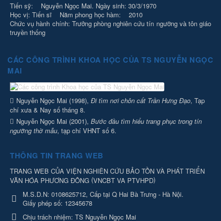
Tiến sỹ: Nguyễn Ngọc Mai. Ngày sinh: 30/3/1970
Học vị: Tiến sĩ Năm phong học hàm: 2010
Chức vụ hành chính: Trưởng phòng nghiên cứu tín ngưỡng và tôn giáo
truyền thống
CÁC CÔNG TRÌNH KHOA HỌC CỦA TS NGUYỄN NGỌC
MAI
Nguyễn Ngọc Mai (1998),
Đi tìm nơi chôn cất Trần Hưng Đạo
, Tạp
chí xưa & Nay số tháng 8.
Nguyễn Ngọc Mai (2001),
Bước đầu tìm hiểu trang phục trong tín
ngưỡng thờ mẫu
, tạp chí VHNT số 6.
THÔNG TIN TRANG WEB
TRANG WEB CỦA VIỆN NGHIÊN CỨU BẢO TỒN VÀ PHÁT TRIỂN
(
)
VĂN HÓA PHƯƠNG ĐÔNG
VNCBT VA PTVHPD
M.S.D.N: 0108625712, Cấp tại Q Hai Bà Trưng - Hà Nội.
Giấy phép số: 12345678
Chịu trách nhiệm:
TS Nguyễn Ngọc Mai