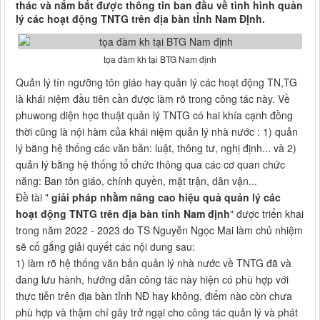
thác và nắm bắt được thông tin ban đầu về tình hình quản
lý các hoạt động TNTG trên địa bàn tỈnh Nam ĐỊnh.
tọa đàm kh tại BTG Nam định
Quản lý tín ngưỡng tôn giáo hay quản lý các hoạt động TN,TG
là khái niệm đầu tiên cần được làm rõ trong công tác này. Về
phuwong diện học thuật quản lý TNTG có hai khía cạnh đồng
thời cũng là nội hàm của khái niệm quản lý nhà nước : 1) quản
lý bằng hệ thống các văn bản: luật, thông tư, nghị định... và 2)
quản lý bằng hệ thống tổ chức thông qua các cơ quan chức
năng: Ban tôn giáo, chính quyền, mặt trận, dân vận...
Đề tài "
giải pháp nhằm nâng cao hiệu quả quản lý các
hoạt động TNTG trên địa bàn tỉnh Nam định
" được triển khai
trong năm 2022 - 2023 do TS Nguyễn Ngọc Mai làm chủ nhiệm
sẽ cố gắng giải quyết các nội dung sau:
1) làm rõ hệ thống văn bản quản lý nhà nước về TNTG đã và
đang lưu hành, hướng dẫn công tác này hiện có phù hợp với
thực tiễn trên địa bàn tỉnh NĐ hay không, điểm nào còn chưa
phù hợp và thậm chí gây trở ngại cho công tác quản lý và phát