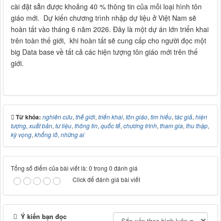
cài đặt sẵn được khoảng 40 % thông tin của mỗi loại hình tôn
giáo mới. Dự kiến chương trình nhập dự liệu ở Việt Nam sẽ
hoàn tất vào tháng 6 năm 2026. Đây là một dự án lớn triển khai
trên toàn thế giới, khi hoàn tất sẽ cung cấp cho người đọc một
big Data base về tất cả các hiện tượng tôn giáo mới trên thế
giới.
Từ khóa:
nghiên cứu
,
thế giới
,
triển khai
,
tôn giáo
,
tìm hiểu
,
tác giả
,
hiện
tượng
,
xuất bản
,
tư liệu
,
thông tin
,
quốc tế
,
chương trình
,
tham gia
,
thu thập
,
kỳ vọng
,
khổng lồ
,
những ai
Tổng số điểm của bài viết là: 0 trong 0 đánh giá
Click để đánh giá bài viết
Ý kiến bạn đọc