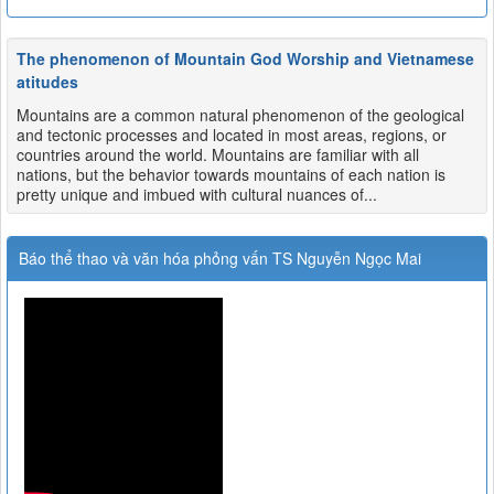
The phenomenon of Mountain God Worship and Vietnamese
atitudes
Mountains are a common natural phenomenon of the geological
and tectonic processes and located in most areas, regions, or
countries around the world. Mountains are familiar with all
nations, but the behavior towards mountains of each nation is
pretty unique and imbued with cultural nuances of...
Báo thể thao và văn hóa phỏng vấn TS Nguyễn Ngọc Mai