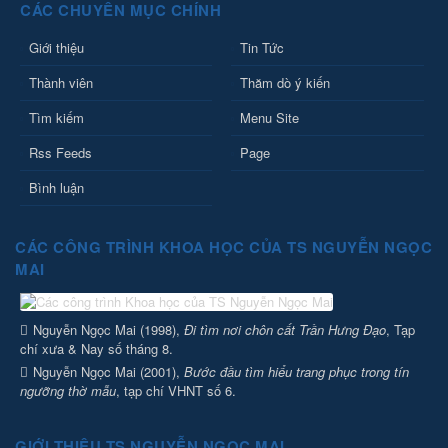
CÁC CHUYÊN MỤC CHÍNH
Giới thiệu
Tin Tức
Thành viên
Thăm dò ý kiến
Tìm kiếm
Menu Site
Rss Feeds
Page
Bình luận
CÁC CÔNG TRÌNH KHOA HỌC CỦA TS NGUYỄN NGỌC
MAI
Nguyễn Ngọc Mai (1998),
Đi tìm nơi chôn cất Trần Hưng Đạo
, Tạp
chí xưa & Nay số tháng 8.
Nguyễn Ngọc Mai (2001),
Bước đầu tìm hiểu trang phục trong tín
ngưỡng thờ mẫu
, tạp chí VHNT số 6.
GIỚI THIỆU TS NGUYỄN NGỌC MAI