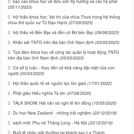
báo cao khoa học về Bửu sơn Kỳ hương và các hệ phái
(25/11/2023)
hội thảo khoa học: Vai trò của chùa Thưa trong hệ thống
chùa thờ quốc sư Từ Đạo Hạnh
(27/09/2023)
hội thảo về Bến Bạc và đền cô Bơ bến Bạc
(09/08/2023)
Khảo sát TNTG trên địa bàn tỉnh Nam định
(03/03/2023)
Tọa đàm khoa học về công tác quản lý hoạt động TNTG
trên địa bàn tỉnh Nam định
(03/03/2023)
Cơ sở lý luận - thực tiễn về khả năng đặc biệt của con
người
(03/03/2023)
Hội thảo quốc tế về nguồn lực tôn giaó
(17/01/2022)
Phật giáo Hiếu nghĩa Tà lơn
(07/08/2020)
TALK SHOW: Hát văn và nghi lễ lên đồng
(15/05/2020)
Du học New Zealand - những trải nghiệm
(23/12/2019)
sách mới: Phụ nữ Thăng Long - Hà Nội
(23/12/2019)
Buổi lễ nhận giải thưởng tại khách sạn La Thành