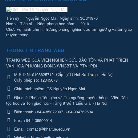
Tiến sỹ: Nguyễn Ngọc Mai. Ngày sinh: 30/3/1970
Học vị: Tiến sĩ Năm phong học hàm: 2010
Chức vụ hành chính: Trưởng phòng nghiên cứu tín ngưỡng và tôn giáo
truyền thống
THÔNG TIN TRANG WEB
TRANG WEB CỦA VIỆN NGHIÊN CỨU BẢO TỒN VÀ PHÁT TRIỂN
(
)
VĂN HÓA PHƯƠNG ĐÔNG
VNCBT VA PTVHPD
M.S.D.N: 0108625712, Cấp tại Q Hai Bà Trưng - Hà Nội.
Giấy phép số: 12345678
Chịu trách nhiệm:
TS Nguyễn Ngọc Mai
Địa chỉ:
Phòng Tôn giáo và Tín ngưỡng truyền thống - Viện Dân
tộc học và Tôn giáo học - Tầng 9 Số 1 Liễu Giai - Hà Nội
Điện thoại:
+84-4-85872007
+84-904762534
Fax:
+84-4-35500914
Email:
contact@khaitue.edu.vn
Website:
http://khaitue.edu.vn