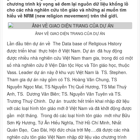
chương trình kỳ vọng sẽ đem lại nguồn dữ liệu khổng lồ
cho các nhà nghiên cứu tôn giáo và những ai muốn tìm
hiểu về NRM (new religion moverment) trên thế giới.
ẢNH VỀ GIAO DIỆN TRANG CỦA DỰ ÁN
Lần đầu tiên dự án về The Data base of Religious History
được triển khai thực hiện ở Việt Nam. Dự án đã huy động
được nhiều nhà nghiên cứu Việt Nam tham gia, trong đó có một
số nhà nghiên cứu ở Viện Dân tộc Học và Tôn giáo học, thuộc
Vass. Leader dự án này ở khu vực Việt Nam là TS. Stephen.
Tham gia dự án này gồm có TS. Hoàng Văn Chung, TS
Nguyễn Ngọc Mai, TS Nguyễn Thị Quế Hương, TS Mai Thuỳ
Anh, TS. Dương Văn Biên; TS. Nguyễn Văn Tuyên và TS.
Trương Thuý Chinh. Dự án truước hết triển khai nhập dữ liệu
với các loại hình tôn giáo mới ở Việt Nam và đã khởi động được
gần một tháng. Trong đó các loại hình tôn giáo mới như Bửu
Sơn Kỳ Hương, Tứ Ân Hiếu Nghĩa, Thờ Hồ Chí Minh, Nhất
Quán Đạo, Cao Đài, Hội đức chúa trời Mẹ….đã được các nhà
nghiên cứu tôn giáo Việt Nam nhập dữ liệu vào chương trình