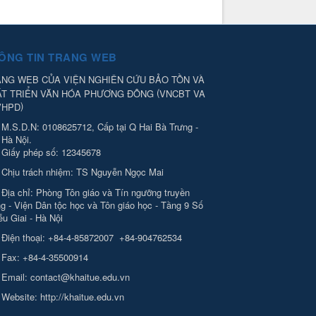
ÔNG TIN TRANG WEB
NG WEB CỦA VIỆN NGHIÊN CỨU BẢO TỒN VÀ
(
ÁT TRIỂN VĂN HÓA PHƯƠNG ĐÔNG
VNCBT VA
)
VHPD
M.S.D.N: 0108625712, Cấp tại Q Hai Bà Trưng -
Hà Nội.
Giấy phép số: 12345678
Chịu trách nhiệm:
TS Nguyễn Ngọc Mai
Địa chỉ:
Phòng Tôn giáo và Tín ngưỡng truyền
g - Viện Dân tộc học và Tôn giáo học - Tầng 9 Số
ễu Giai - Hà Nội
Điện thoại:
+84-4-85872007
+84-904762534
Fax:
+84-4-35500914
Email:
contact@khaitue.edu.vn
Website:
http://khaitue.edu.vn