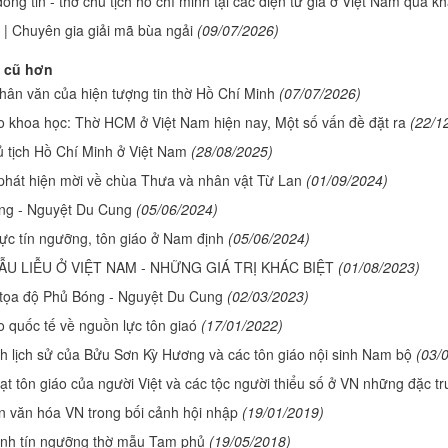
ồng tin - thờ chủ tịch hồ chí minh tại các điện tư gia ở Việt Nam qua kh
| Chuyên gia giải mã bùa ngải
(09/07/2026)
 cũ hơn
 nhân văn của hiện tượng tin thờ Hồ Chí Minh
(07/07/2026)
o khoa học: Thờ HCM ở Việt Nam hiện nay, Một số vấn đề đặt ra
(22/1
 tịch Hồ Chí Minh ở Việt Nam
(28/08/2025)
hát hiện mời về chùa Thưa và nhân vật Từ Lan
(01/09/2024)
ng - Nguyệt Du Cung
(05/06/2024)
ực tín ngưỡng, tôn giáo ở Nam định
(05/06/2024)
U LIỄU Ở VIỆT NAM - NHỮNG GIÁ TRỊ KHÁC BIỆT
(01/08/2023)
 tọa độ Phủ Bóng - Nguyệt Du Cung
(02/03/2023)
o quốc tế về nguồn lực tôn giaó
(17/01/2022)
 lịch sử của Bửu Sơn Kỳ Hương và các tôn giáo nội sinh Nam bộ
(03/
ạt tôn giáo của người Việt và các tộc người thiểu số ở VN những đặc t
ến văn hóa VN trong bối cảnh hội nhập
(19/01/2019)
ành tín ngưỡng thờ mẫu Tam phủ
(19/05/2018)