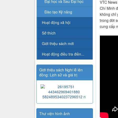
Đại học và Sau Đại học
VTC News |
Chí Minh đ
Đào tạo Kỹ năng
không chỉ 
trong đời 
Hoạt động xã hội
cung cấp n
Sở thích
Giới thiệu sách mới
Hoạt động điều tra điền...
Giới thiệu sách Nghi lễ lên
đồng: Lịch sử và giá trị
Thư viện hình ảnh