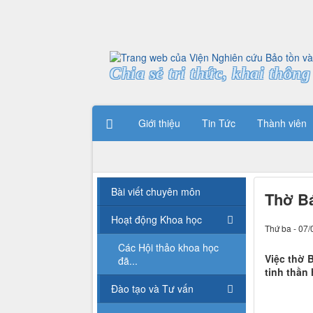
Chia sẻ tri thức, khai thông 
Giới thiệu
Tin Tức
Thành viên
Bài viết chuyên môn
Thờ Bá
Hoạt động Khoa học
Thứ ba - 07/
Các Hội thảo khoa học
Việc thờ 
đã...
tinh thần
Đào tạo và Tư vấn