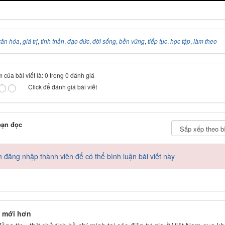
văn hóa
,
giá trị
,
tinh thần
,
đạo đức
,
đời sống
,
bền vững
,
tiếp tục
,
học tập
,
làm theo
 của bài viết là: 0 trong 0 đánh giá
Click để đánh giá bài viết
bạn đọc
 đăng nhập thành viên để có thể bình luận bài viết này
 mới hơn