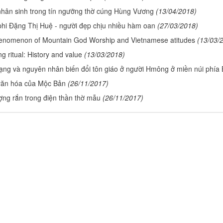
ý nhân sinh trong tín ngưỡng thờ cúng Hùng Vương
(13/04/2018)
hi Đặng Thị Huệ - người đẹp chịu nhiều hàm oan
(27/03/2018)
enomenon of Mountain God Worship and Vietnamese atitudes
(13/03/
g ritual: History and value
(13/03/2018)
ạng và nguyên nhân biến đổi tôn giáo ở người Hmông ở miền núi phía
 văn hóa của Mộc Bản
(26/11/2017)
ợng rắn trong điện thần thờ mẫu
(26/11/2017)