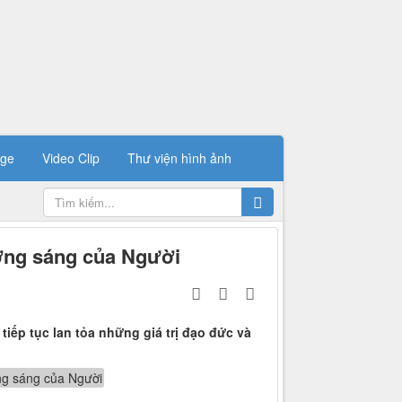
ge
Video Clip
Thư viện hình ảnh
ơng sáng của Người
iếp tục lan tỏa những giá trị đạo đức và