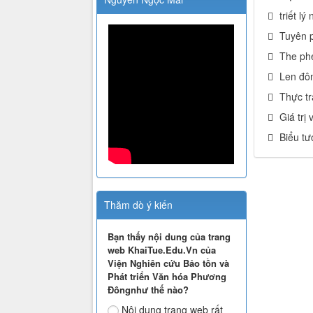
triết l
Tuyên p
The ph
Len đôn
Thực tr
Giá trị
Biểu tư
Thăm dò ý kiến
Bạn thấy nội dung của trang
web KhaiTue.Edu.Vn của
Viện Nghiên cứu Bảo tồn và
Phát triển Văn hóa Phương
Đôngnhư thế nào?
Nội dung trang web rất