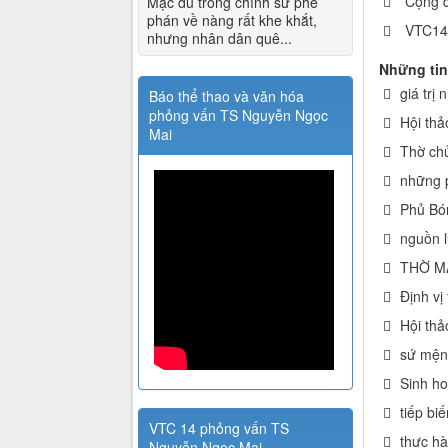
Cộng đ
Mặc dù trong chính sử phê
phán về nàng rất khe khắt,
VTC14 
nhưng nhân dân quê...
Những tin
giá trị
Báo thể thao và văn hóa
phỏng vấn TS Nguyễn Ngọc
Hội thả
Mai
Thờ chủ
những p
Phủ Bó
nguồn l
THỜ MẪ
Định vị
Hội thả
sứ mệnh
Sinh ho
tiếp bi
VTC 14 phỏng vấn TS
thực h
Nguyễn Ngọc Mai