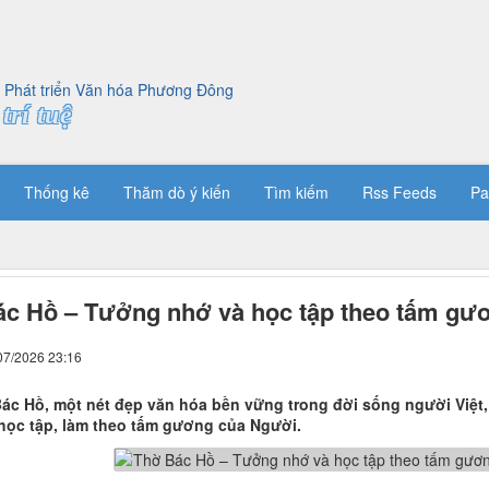
trí tuệ
Thống kê
Thăm dò ý kiến
Tìm kiếm
Rss Feeds
Pa
c Hồ – Tưởng nhớ và học tập theo tấm gư
07/2026 23:16
Bác Hồ, một nét đẹp văn hóa bền vững trong đời sống người Việt, t
 học tập, làm theo tấm gương của Người.