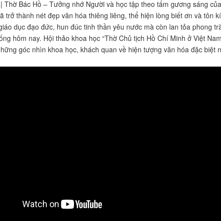
 Thờ Bác Hồ – Tưởng nhớ Người và học tập theo tấm gương sáng của B
ã trở thành nét đẹp văn hóa thiêng liêng, thể hiện lòng biết ơn và tôn
giáo dục đạo đức, hun đúc tinh thần yêu nước mà còn lan tỏa phong t
sống hôm nay. Hội thảo khoa học “Thờ Chủ tịch Hồ Chí Minh ở Việt Nam:
hững góc nhìn khoa học, khách quan về hiện tượng văn hóa đặc biệt n