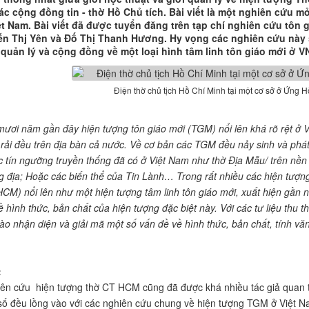
các cộng đồng tin - thờ Hồ Chủ tích. Bài viết là một nghiên cứu 
t Nam. Bài viết đã được tuyển đăng trên tạp chí nghiên cứu tôn g
n Thj Yên và Đố Thị Thanh Hương. Hy vọng các nghiên cứu này 
 quản lý và cộng đồng về một loại hình tâm linh tôn giáo mới ở VN
Điện thờ chủ tịch Hồ Chí Minh tại một cơ sở ở Ứng H
mươi năm gần đây hiện tượng tôn giáo mới (TGM) nổi lên khá rõ rệt ở V
rải đều trên địa bàn cả nước. Về cơ bản các TGM
đều
nảy sinh và phát
c tín ngưỡng truyền thống đã có ở Việt Nam như thờ Địa Mẫu/ trên nền 
g địa; Hoặc các biến thể của Tin Lành… Trong rất nhiều các
hiện tượn
HCM) nổi lên như một hiện tượng tâm linh tôn giáo mới, xuất hiện
gần nh
ề hình thức, bản chất của hiện tượng đặc biệt này. Với các tư liệu thu 
vào nhận diện và giải mã một số vấn đề về hình thức, bản chất, tính vă
:
u hiện tượng thờ CT HCM cũng đã được khá nhiều tác giả quan t
ố đều lồng vào với các nghiên cứu chung về hiện tượng TGM ở Việt Na