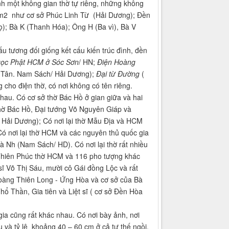
h một không gian thờ tự riêng, những không
0 m2 như cơ sở Phúc Linh Từ (Hải Dương); Đền
ọ); Bà K (Thanh Hóa); Ông H (Ba vì), Bà V
tương đối giống kết cấu kiến trúc đình, đền
gọc Phật HCM ở Sóc Sơn
/ HN;
Điện Hoàng
 Tân. Nam Sách/ Hải Dương);
Đại từ Đường
(
g cho điện thờ, có nơi không có tên riêng.
hau. Có cơ sở thờ Bác Hồ ở gian giữa và hai
 thờ Bác Hồ, Đại tướng Võ Nguyên Giáp và
- Hải Dương); Có nơi lại thờ Mẫu Địa và HCM
ó nơi lại thờ HCM và các nguyên thủ quốc gia
Nh (Nam Sách/ HD). Có nơi lại thờ rất nhiều
 Thiên Phúc thờ HCM và 116 pho tượng khác
ĩ Võ Thị Sáu, mười cô Gái đồng Lộc và rất
Hoàng Thiên Long - Ứng Hòa và cơ sở của Bà
 Thần, Gia tiên và Liệt sĩ ( cơ sở Đền Hòa
a cũng rất khác nhau. Có nơi bày ảnh, nơi
 và tỷ lệ khoảng 40 – 60 cm ở cả tư thế ngồi,