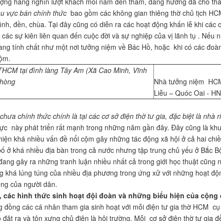
ượng hàng nghìn lượt khách mỗi năm đến thăm, dâng hương đã cho thấ
hu vực
bán chính thức
bao gồm các không gian thiêng thờ chủ tịch HCM
ình, đền, chùa. Tại đây cũng có diễn ra các hoạt động khấn lễ khi các c
c các sự kiên liên quan đến cuộc đời và sự nghiệp của vị lãnh tụ . Nếu 
ang tính chất như một nơi tưởng niệm về Bác Hồ, hoặc khi có các đoà
cộm.
THCM tại đình làng Tây Am (Xã Cao Minh, Vĩnh
Phòng
Nhà tưởng niệm HCM 
Liễu – Quóc Oai - HN
chưa chính thức chính là tại
các cơ sở điện thờ tư gia, đặc biệt là nhà r
ày phát triển rất mạnh trong những năm gần đây. Đây cũng là khu 
hiện khá nhiều vấn đề nổi cộm gây những tác động xã hội ở cả hai chiề
ố ở khá nhiều địa bàn trong cả nước nhưng tập trung chủ yếu ở Bắc B
đang gây ra những tranh luận nhiều nhất cả trong giới học thuật cũng nh
ạng khá lúng túng của nhiều địa phương trong ứng xử với những hoạt độn
êng của người dân.
i, các hình thức sinh hoạt đội đoàn và những biểu hiện của cộng
các cá nhân tham gia sinh hoạt với mỗi điện tư gia thờ HCM cụ th
ó đặt ra và tôn xưng chủ điện là hội trường. Mỗi cơ sở điện thờ tư gia 