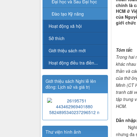
Đại học và Sau Đại học
chính là 
HCM ở Việ
Đào tạo Kỹ năng
của Nguyễ
giới chức
Hoạt động xã hội
Sở thích
Tóm tắt:
Giới thiệu sách mới
Trong hai 
Hoạt động điều tra điền...
khác nhau 
thần và cá
của thờ ôn
Giới thiệu sách Nghi lễ lên
Minh (
CT
đồng: Lịch sử và giá trị
tranh cãi v
tập trung 
HCM.
Dẫn nhập
Nghiên cứ
Thư viện hình ảnh
nhưng đa s