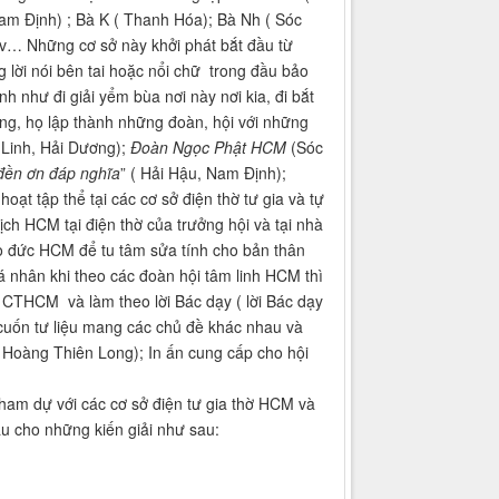
am Định) ; Bà K ( Thanh Hóa); Bà Nh ( Sóc
.v… Những cơ sở này khởi phát bắt đầu từ
 lời nói bên tai hoặc nổi chữ trong đầu bảo
nh như đi giải yểm bùa nơi này nơi kia, đi bắt
ng, họ lập thành những đoàn, hội với những
 Linh, Hải Dương);
Đoàn Ngọc Phật HCM
(Sóc
đền ơn đáp nghĩa
” ( Hải Hậu, Nam Định);
t tập thể tại các cơ sở điện thờ tư gia và tự
ịch HCM tại điện thờ của trưởng hội và tại nhà
đạo đức HCM để tu tâm sửa tính cho bản thân
á nhân khi theo các đoàn hội tâm linh HCM thì
a CTHCM và làm theo lời Bác dạy ( lời Bác dạy
 cuốn tư liệu mang các chủ đề khác nhau và
i Hoàng Thiên Long); In ấn cung cấp cho hội
m dự với các cơ sở điện tư gia thờ HCM và
u cho những kiến giải như sau: