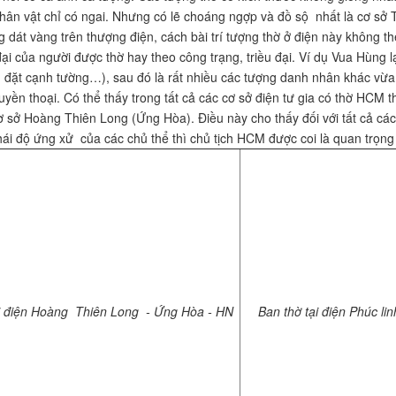
hân vật chỉ có ngai. Nhưng có lẽ choáng ngợp và đồ sộ nhất là cơ s
 dát vàng trên thượng điện, cách bài trí tượng thờ ở điện này không the
đại của người được thờ hay theo công trạng, triều đại. Ví dụ Vua Hùng l
đặt cạnh tường…), sau đó là rất nhiều các tượng danh nhân khác vừa 
uyền thoại. Có thể thấy trong tất cả các cơ sở điện tư gia có thờ HCM t
ơ sở Hoàng Thiên Long (Ứng Hòa). Điều này cho thấy đối với tất cả các 
hái độ ứng xử của các chủ thể thì chủ tịch HCM được coi là quan trọng 
ại điện Hoàng Thiên Long - Ứng Hòa - HN
Ban thờ tại điện Phúc linh