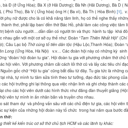
, bà Đ (ở Ứng Hòa); Bà X (ở Hải Dương); Bà Nh (Hải Dương), Bà D ( N
L ( Phú Thọ), Bà V ( Ứng hòa) ông H ( Ba vì), Bà Th ( Hòa Bình)
[1]
, v
i phụ nữ được cho là có khả năng tâm linh, họ có thể nghe thấy những
a thành thơ, phải lập ban/ đền thờ Bác Hồ, phải làm các công việc tâm li
 trị bệnh cứu người….dần dần có người tin và thực hành tu tập khá đô
ác nhau gắn với một cơ sở cụ thể như: Đoàn “
Tam Thiên Nhất Hội
” (Chí
i); Câu Lạc bộ
Thờ cúng tổ tiên dân tộc
(Hậu Lộc,Thanh Hóa); Đoàn “
ên Long
(Ứng Hòa, Hà Nội) v.v… Các đoàn hội này có những kỳ sinh hoạ
ững “đoàn/ hội đoàn tu gia”. Hội đoàn tu gia với phương châm thờ chủ t
các hội viên. Với phương châm cải cách lối thờ cũ và lấy các tiêu chí 
 Nguồn gốc chữ “Hội tu gia” cũng bắt đầu từ đây. Tu gia tức là những c
 tại nhà, tự mình tu tâm sửa tính theo tư tưởng, đạo đức tác phong củ
 các hội trưởng ghi lại thông qua việc nhận linh và ghi chép thành các
 lại cho các hội viên dưới các hình thức như đăng đàn thuyết giảng (Hộ
 hội viên tự mình in ấn nhân bản và truyền cho nhau.
ham dự và phỏng vấn sâu với các chủ điện tư gia, các hội viên tha
c sự kiện của những hội đoàn này tổ chức trong hai năm qua bước đầ
ện thờ:
 thiết kế kiến trúc cơ sở thờ chủ tịch HCM và các lãnh tụ khác: