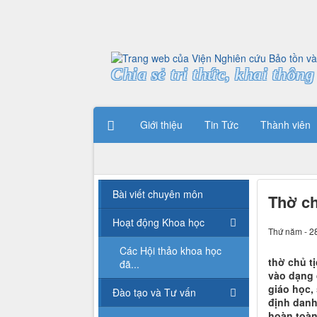
Chia sẻ tri thức, khai thông 
Giới thiệu
Tin Tức
Thành viên
Bài viết chuyên môn
Thờ ch
Hoạt động Khoa học
Thứ năm - 2
Các Hội thảo khoa học
thờ chủ t
đã...
vào dạng 
giáo học,
Đào tạo và Tư vấn
định danh
hoàn toàn