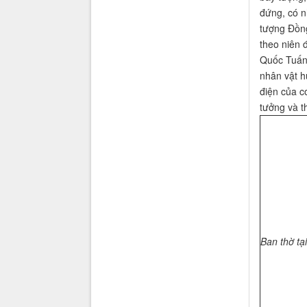
đứng, có n
tượng Đồng
theo niên 
Quốc Tuấn 
nhân vật h
điện của c
tưởng và t
Ban thờ t