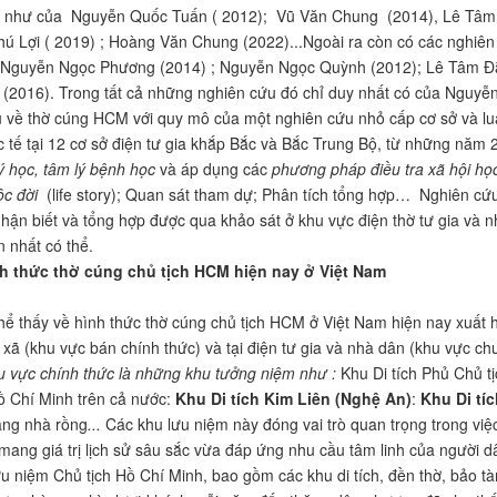
hí như của Nguyễn Quốc Tuấn ( 2012); Vũ Văn Chung (2014), Lê Tâm 
 Lợi ( 2019) ; Hoàng Văn Chung (2022)...Ngoài ra còn có các nghiên
 Nguyễn Ngọc Phương (2014) ; Nguyễn Ngọc Quỳnh (2012); Lê Tâm Đắ
2016). Trong tất cả những nghiên cứu đó chỉ duy nhất có của Nguyễn
 về thờ cúng HCM với quy mô của một nghiên cứu nhỏ cấp cơ sở và lu
ại 12 cơ sở điện tư gia khắp Bắc và Bắc Trung Bộ, từ những năm 2
lý học, tâm lý bệnh học
và áp dụng các
phương pháp điều tra xã hội họ
c đời
(life story); Quan sát tham dự; Phân tích tổng hợp… Nghiên cứ
nhận biết và tổng hợp được qua khảo sát ở khu vực điện thờ tư gia và
 nhất có thể.
nh thức thờ cúng chủ tịch HCM hiện nay ở Việt Nam
y về hình thức thờ cúng chủ tịch HCM ở Việt Nam hiện nay xuất hi
g xã (khu vực bán chính thức) và tại điện tư gia và nhà dân (khu vực ch
u vực
chính thức là những khu tưởng niệm như :
Khu Di tích Phủ Chủ t
ồ Chí Minh trên cả nước:
Khu Di tích Kim Liên (Nghệ An)
:
Khu Di tí
ảng nhà rồng
...
Các khu lưu niệm này đóng vai trò quan trọng trong việ
mang giá trị lịch sử sâu sắc vừa đáp ứng nhu cầu tâm linh của người 
ưu niệm Chủ tịch Hồ Chí Minh, bao gồm các khu di tích, đền thờ, bảo t