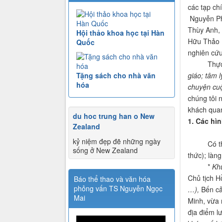
các tạp c
Nguyễn Phú
Thùy Anh,
Hội thảo khoa học tại Hàn
Hữu Thảo (
Quốc
nghiên cứu
Thực tế t
giáo; tâm 
Tặng sách cho nhà văn
hóa
chuyện cuộ
chúng tôi 
khách quan
du hoc trung han o New
1. Các hì
Zealand
kỷ niệm đẹp đẽ những ngày
Có thể thấ
sống ở New Zealand
thức); làn
*
K
h
Chủ tịch H
Báo thể thao và văn hóa
phỏng vấn TS Nguyễn Ngọc
…),
Bến c
Mai
Minh, vừa 
địa điểm l