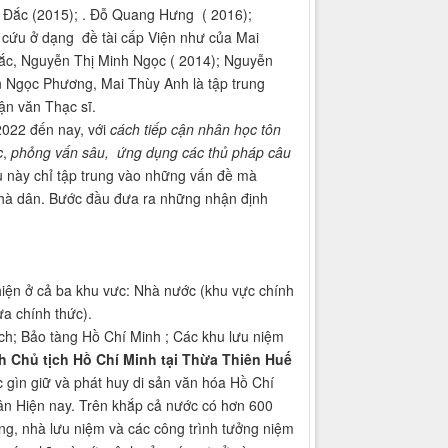
Đắc (2015); . Đỗ Quang Hưng ( 2016);
 cứu ở dạng đề tài cấp Viện như của Mai
c, Nguyễn Thị Minh Ngọc ( 2014); Nguyễn
 Ngọc Phương, Mai Thùy Anh là tập trung
ận văn Thạc sĩ.
022 đến nay, với
cách tiếp cận nhân học tôn
c
,
phỏng vấn sâu, ứng dụng các thủ pháp câu
u này chỉ tập trung vào những vấn đề mà
 nhà dân. Bước đầu đưa ra những nhận định
ện ở cả ba khu vưc: Nhà nước (khu vực chính
ưa chính thức).
ịch; Bảo tàng Hồ Chí Minh ; Các khu lưu niệm
ch Chủ tịch Hồ Chí Minh tại Thừa Thiên Huế
c gìn giữ và phát huy di sản văn hóa Hồ Chí
dân Hiện nay. Trên khắp cả nước có hơn 600
àng, nhà lưu niệm và các công trình tưởng niệm