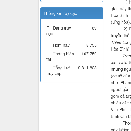
1) Hình th
gian này t
Thống kê truy cập
Hòa Bình (
(Ứng hòa),
Đang truy
189
2) Dạng th
cập
truyền thố
Thiên Lon
Hôm nay
8,755
Hòa Bình). 
Tháng hiện
107,750
Tran
tại
cận vệ là 
Tổng lượt
9,811,828
những ngườ
truy cập
(cơ sở của
như: Phạm 
người gồm 
gồm cả tượ
nhiều các
VL / Phú T
Bình Chí L
Phong cách
bày tượng,