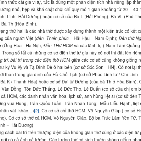
ức cải gia vi tự, tức là dùng một phần diện tích nhà riêng lập thàn
hường nhỏ, hẹp và khá chật chội chỉ quy mô 1 gian khoảng từ 20 - 4
chí Linh- Hải Dương) hoặc cơ sở của Bà L (Hải Phòng); Bà VL (Phú Th
 Bà Th (Hòa Bình).
ứ hai là các nhà thờ được xây dựng thành một kiến trúc có kết cấu 
ng của người Việt (
đền Thiên phúc
– Hải Hậu – Nam Định);
Đền thờ N
g
(Ứng Hòa - Hà Nội);
Đền THờ HCM
và các lãnh tụ ( Nam Tân/ Quảng
Trong số tất cả những cơ sở điện thờ tư gia này có nơi thì đặt tên riên
g trí, bài trí trong các điện thờ HCM
giữa các cơ sở cũng không giống n
thư ký Vũ Kỳ và Tạ Đình Đề ở hai bên (cơ sở Sóc Sơn - HN). Có nơi lại
i thân trong gia đình của Hồ Chủ Tịch (cơ sở Phúc Linh từ / Chí Linh 
 Bà K / Thanh Hóa) hoặc cơ sở Đại từ Đường (của bà Th ở Hòa Bình). C
Văn Đồng, Tôn Đức Thắng, Lê Đức Thọ, Lê Duẩn (cơ sở của chị em bà 
cả HCM, các danh nhân văn hóa, lịch sử, anh hùng liệt sĩ (cơ sở đền
ng vua Hùng, Trần Quốc Tuấn, Trần Nhân Tông; Mẫu Liễu Hạnh, liệt s
 nhân vật khác…)
[2]
. Có cơ sở chỉ thờ HCM, Võ Nguyên Giáp ( cơ sở 
họ). Có cơ sở thờ cả HCM, Võ Nguyên Giáp, Bộ ba Trúc Lâm Yên Tử, Thổ
inh – Hải Dương).
 bài trí trên thượng điện của không gian thờ cúng ở các điện tư gi
 nơi có cả ảnh cả tượng. Các tượng thờ có kích thước không giống nhau