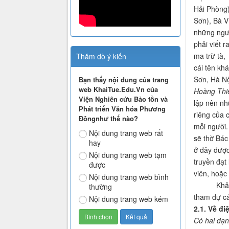
Hải Phòng)
Sơn), Bà V
những ngườ
phải viết r
ma trừ tà,
Thăm dò ý kiến
cái tên kh
Sơn, Hà Nộ
Bạn thấy nội dung của trang
web KhaiTue.Edu.Vn của
Hoàng Thi
Viện Nghiên cứu Bảo tồn và
lập nên nh
Phát triển Văn hóa Phương
riêng của 
Đôngnhư thế nào?
mỗi người.
Nội dung trang web rất
sẽ thờ Bác
hay
ở đây được
Nội dung trang web tạm
truyền đạt
được
viên, hoặc
Nội dung trang web bình
Khảo sát t
thường
tham dự cá
Nội dung trang web kém
2.1. Về đi
Có hai dạng