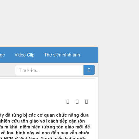
ge
Video Clip
Thư viện hình ảnh
này đã từng bị các cơ quan chức năng đưa
hiên cứu tôn giáo với cách tiếp cận tôn
ưa ra khái niệm hiện tượng tôn giáo mới để
 về loại hình này và cho đến nay vẫn chưa
hờ HCM ở Việt Nam. Người mắc kẹt ở giữa