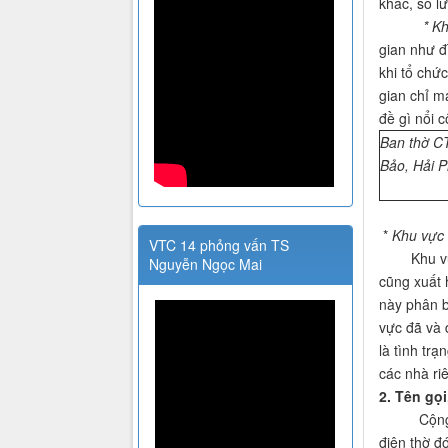
khác, số l
* K
gian như đ
khi tổ chứ
gian chỉ m
đề gì nổi 
Ban thờ C
Bảo, Hải 
*
Khu vực 
VTC 14 phỏng vấn TS
Khu vực n
Nguyễn Ngọc Mai
cũng xuất 
này phân b
vực đã và 
là tình tr
các nhà ri
2. Tên gọ
Cộng đồng 
điện thờ đ