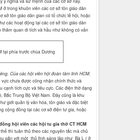
y ý nghĩa và sứ mệnh của các cơ sở này.
 ở trong khuôn viên các cơ sở tôn giáo dân
ơ sở tôn giáo dân gian có tổ chức lễ hội, hoặc
như các hoạt động tại các cơ sở tôn giáo dân
n thăm quan di tích và hầu như không có vấn
tại phía trước chùa Dương
iêng.
Của các hội viên hội đoàn tâm linh HCM.
vực chưa được công nhận chính thức và
u cạnh tích cực và tiêu cực. Các điện thờ dạng
ộ, Bắc Trung Bộ Việt Nam. Đây cũng là khu
ư giới quản lý văn hóa, tôn giáo và đặc biệt
g cộng đồng tại các cơ sở điện tư gia, hoặc
 đồng hội viên các hội tu gia thờ CT HCM
ể thì tuân thủ theo các nguyên tắc mà chủ
đều gắn với một thủ lĩnh sáng lập như Bà L ( ở