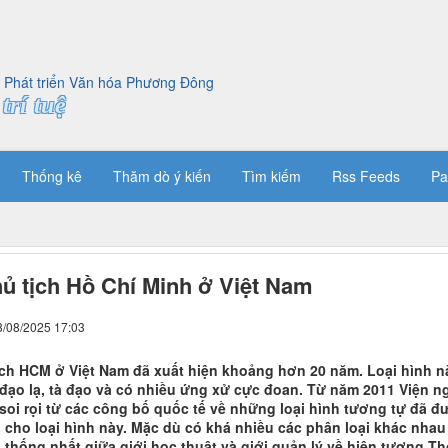
trí tuệ
Thống kê
Thăm dò ý kiến
Tìm kiếm
Rss Feeds
Pa
ủ tịch Hồ Chí Minh ở Việt Nam
8/08/2025 17:03
ịch HCM ở Việt Nam đã xuất hiện khoảng hơn 20 năm. Loại hình 
đạo lạ, tà đạo và có nhiều ứng xử cực đoan. Từ năm 2011 Viện ng
 soi rọi từ các công bố quốc tế về những loại hình tương tự đã đ
 cho loại hình này. Mặc dù có khá nhiều các phân loại khác nhau
 thống nhất giữa giới học thuật và giới quản lý về hiện tượng T