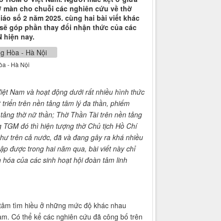
mở màn cho chuỗi các nghiên cứu về thờ
iáo số 2 năm 2025. cùng hai bài viết khác
sẽ góp phần thay đổi nhận thức của các
 hiện nay.
òa - Hà Nội
iệt Nam và hoạt động dưới rất nhiều hình thức
 triển trên nền tảng tâm lý đa thần, phiếm
tảng thờ nữ thần; Thờ Thần Tài trên nền tảng
g
TGM đó thì hiện tượng thờ Chủ tịch Hồ Chí
ư trên cả nước, đã và đang gây ra khá nhiều
thập được trong hai năm qua, bài viết này chỉ
n hóa của các sinh hoạt hội đoàn tâm linh
âm tìm hiều ở những mức độ khác nhau
m. Có thể kể các nghiên cứu đã công bố trên