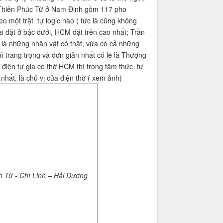
ở Thiên Phúc Từ ở Nam Định gồm 117 pho
o một trật tự logic nào ( tức là cũng không
ại đặt ở bậc dưới, HCM đặt trên cao nhất; Trần
là những nhân vật có thật, vừa có cả những
hì trang trọng và đơn giản nhất có lẽ là Thượng
điện tư gia có thờ HCM thì trong tâm thức, tư
nhất, là chủ vị của điện thờ ( xem ảnh)
 Từ - Chí Linh – Hải Dương